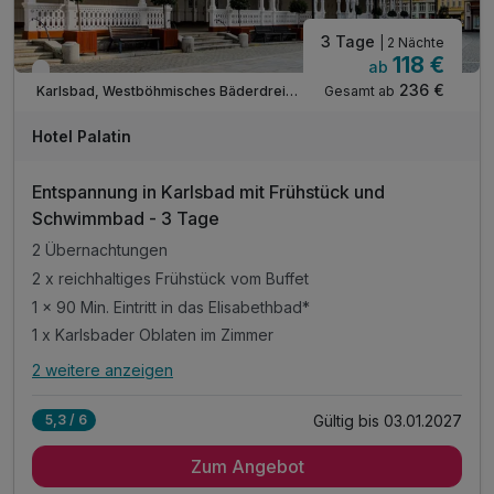
3 Tage
| 2 Nächte
118 €
ab
Verfügbar bis Dezember
236 €
Gesamt ab
Karlsbad, Westböhmisches Bäderdreieck
Hotel Palatin
Entspannung in Karlsbad mit Frühstück und
Schwimmbad - 3 Tage
2 Übernachtungen
2 x reichhaltiges Frühstück vom Buffet
1 × 90 Min. Eintritt in das Elisabethbad*
1 x Karlsbader Oblaten im Zimmer
2 weitere anzeigen
Alle Inklusivleistungen
6 enthalten
Gültig bis 03.01.2027
5,3 / 6
2 Übernachtungen
Zum Angebot
2 x reichhaltiges Frühstück vom Buffet