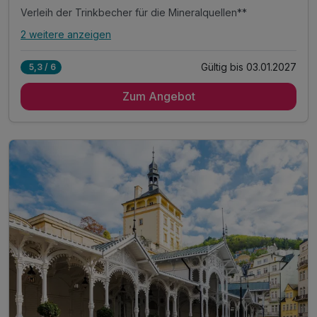
Verleih der Trinkbecher für die Mineralquellen**
2 weitere anzeigen
Alle Inklusivleistungen
6 enthalten
Gültig bis 03.01.2027
5,3 / 6
1 Übernachtung
Zum Angebot
1 x reichhaltiges Frühstück vom Buffet
1 × 90 Min. Eintritt in das Elisabethbad*
Verleih der Trinkbecher für die Mineralquellen**
1 x Karlsbader Oblaten im Zimmer
inkl. WLAN Nutzung im Hotel