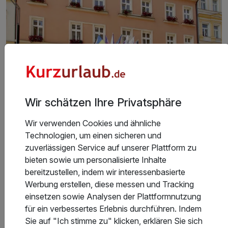
Alle Fotos ansehen
Wir schätzen Ihre Privatsphäre
Wir verwenden Cookies und ähnliche
Das gemütliche, familiengeführte Hotel Palatin liegt im
Technologien, um einen sicheren und
Herzen des Karlsbader Kurgebiets, nur wenige Schritte
zuverlässigen Service auf unserer Plattform zu
von den Heilquellen entfernt. Seine einzigartige Lage an
bieten sowie um personalisierte Inhalte
der Kurpromenade, neben der berühmten
bereitzustellen, indem wir interessenbasierte
Mühlenkolonnade, macht es ideal für diejenigen, die in
Werbung erstellen, diese messen und Tracking
die Atmosphäre der Stadt eintauchen und die
einsetzen sowie Analysen der Plattformnutzung
wichtigsten Sehenswürdigkeiten erkunden möchten. Das
für ein verbessertes Erlebnis durchführen. Indem
Hotel bietet Unterkunft in 17 Zimmern, einige mit Blick auf
Sie auf "Ich stimme zu" klicken, erklären Sie sich
die Kurpromenade. Die oberen Etagen sind mit dem