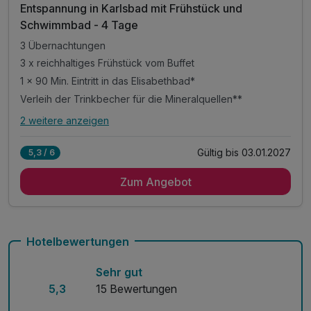
Entspannung in Karlsbad mit Frühstück und
Schwimmbad - 4 Tage
3 Übernachtungen
3 x reichhaltiges Frühstück vom Buffet
1 × 90 Min. Eintritt in das Elisabethbad*
Verleih der Trinkbecher für die Mineralquellen**
2 weitere anzeigen
Alle Inklusivleistungen
6 enthalten
Gültig bis 03.01.2027
5,3 / 6
3 Übernachtungen
Zum Angebot
3 x reichhaltiges Frühstück vom Buffet
1 × 90 Min. Eintritt in das Elisabethbad*
Verleih der Trinkbecher für die Mineralquellen**
1x Karlsbader Oblaten im Zimmer
Hotelbewertungen
inkl. WLAN Nutzung im Hotel
Sehr gut
5,3
15 Bewertungen