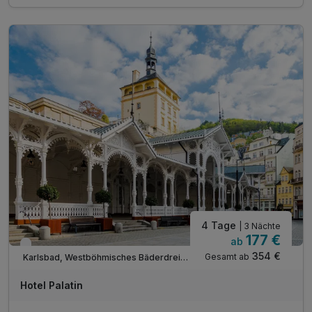
1 × 90 Min. Eintritt in das Elisabethbad*
1 x Karlsbader Oblaten im Zimmer
Verleih der Trinkbecher für die Mineralquellen**
inkl. WLAN Nutzung im Hotel
4 Tage
| 3 Nächte
177 €
ab
Verfügbar bis Dezember
354 €
Gesamt ab
Karlsbad, Westböhmisches Bäderdreieck
Hotel Palatin