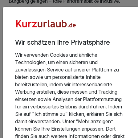
Burgberg gelegen – tolle Panoramablicke inklusive.
Haus der Natur: Infozentrum zum Nationalpark Harz mit
Ausstellungen zur Flora und Fauna.
Wir schätzen Ihre Privatsphäre
Hotelausstattung
Wir verwenden Cookies und ähnliche
Technologien, um einen sicheren und
zuverlässigen Service auf unserer Plattform zu
Kinderpreise
bieten sowie um personalisierte Inhalte
bereitzustellen, indem wir interessenbasierte
Werbung erstellen, diese messen und Tracking
Stornobedingungen
einsetzen sowie Analysen der Plattformnutzung
für ein verbessertes Erlebnis durchführen. Indem
Sie auf "Ich stimme zu" klicken, erklären Sie sich
Allgemeine Geschäftsbedingungen
damit einverstanden. Unter “Mehr anzeigen”
können Sie Ihre Einstellungen anpassen. Dort
finden Sie auch weitere Informationen oder direkt