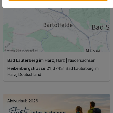
Bad Lauterberg im Harz
, Harz | Niedersachsen
Heikenbergstrasse 21
, 37431 Bad Lauterberg im
Harz, Deutschland
Aktivurlaub 2026