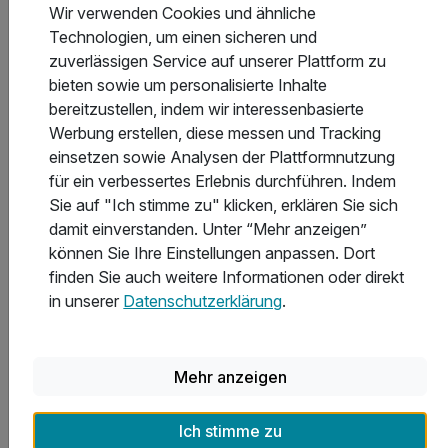
handelt es sich um ein einfaches Zimmer, welches
Wir verwenden Cookies und ähnliche
noch nicht renoviert ist aber eine komplette
Technologien, um einen sicheren und
Standard Ausstattung hat.
zuverlässigen Service auf unserer Plattform zu
Gerne erhalten Sie gegen einen kleinen Aufpreis ein
bieten sowie um personalisierte Inhalte
Weiterlesen
Upgrade auf ein Standard-Zimmer oder Komfort-
bereitzustellen, indem wir interessenbasierte
Zimmer.
Werbung erstellen, diese messen und Tracking
einsetzen sowie Analysen der Plattformnutzung
für ein verbessertes Erlebnis durchführen. Indem
Hoteladresse
Sie auf "Ich stimme zu" klicken, erklären Sie sich
damit einverstanden. Unter “Mehr anzeigen”
können Sie Ihre Einstellungen anpassen. Dort
finden Sie auch weitere Informationen oder direkt
in unserer
Datenschutzerklärung
.
Mehr anzeigen
Ich stimme zu