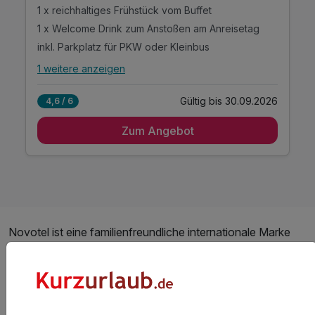
1 x reichhaltiges Frühstück vom Buffet
1 x Welcome Drink zum Anstoßen am Anreisetag
inkl. Parkplatz für PKW oder Kleinbus
1 weitere anzeigen
Alle Inklusivleistungen
5 enthalten
Gültig bis 30.09.2026
4,6 / 6
1 x Übernachtung
Zum Angebot
1 x reichhaltiges Frühstück vom Buffet
1 x Welcome Drink zum Anstoßen am Anreisetag
inkl. Parkplatz für PKW oder Kleinbus
inkl. saisonale Nutzung des Außenpool
Novotel ist eine familienfreundliche internationale Marke
der gehobenen Mittelklasse. Auf den Speisekarten stehen
beispielsweise auch gesunde Kindermenus. Zwei Kinder
unter 16 Jahren können kostenlos mitreisen, wenn sie im
Zimmer der Eltern übernachten. Novotel ist auch Pionier in