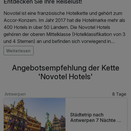
Entdecken Sie Ihre Reiselust!
Novotel ist eine französische Hotelkette und gehört zum
Accor-Konzern. Im Jahr 2017 hat die Hotelmarke mehr als
400 Hotels in über 50 Ländern. Die Novotel Hotels
gehören der oberen Mittelklasse (Hotelklassifikation von 3
und 4 Sternen) an und befinden sich vorwiegend in
Ballungszentren und an großen Verkehrsknotenpunkte wie
Weiterlesen
Flughäfen oder Autobahnen. Das erste Novotel-Haus
wurde 1967 in Lesquin bei Lille (Frankreich) eröffnet und
Angebotsempfehlung der Kette
war seinerzeit Vorreiter der landeseigenen Ketten-
'Novotel Hotels'
Hotellerie. Das Portfolio der Novotel Marke umfasst zum
einen Hotel & Resorts, zum anderen Suites für einen
längeren Aufenthalt. Kennzeichnend für die Novotel Hotels
Antwerpen
8 Tage
ist das besondere Familienangebot: So können bis zu zwei
Kinder bis 16 Jahre kostenfrei im Zimmer der Eltern mit
übernachten. Auch für das Frühstück wird nichts
Städtetrip nach
berechnet, sofern die Eltern ein reguläres Frühstück
Antwerpen 7 Nächte |
gebucht haben. Zusätzlich haben die meisten Häuser einen
Terrasse mit