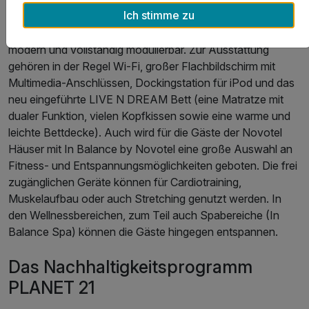
Ich stimme zu
der einfachen, modernen und ausgewogenen Küche
entsprechen, angeboten. Die Zimmer selbst sind geräumig,
modern und vollständig modulierbar. Zur Ausstattung
gehören in der Regel Wi-Fi, großer Flachbildschirm mit
Multimedia-Anschlüssen, Dockingstation für iPod und das
neu eingeführte LIVE N DREAM Bett (eine Matratze mit
dualer Funktion, vielen Kopfkissen sowie eine warme und
leichte Bettdecke). Auch wird für die Gäste der Novotel
Häuser mit In Balance by Novotel eine große Auswahl an
Fitness- und Entspannungsmöglichkeiten geboten. Die frei
zugänglichen Geräte können für Cardiotraining,
Muskelaufbau oder auch Stretching genutzt werden. In
den Wellnessbereichen, zum Teil auch Spabereiche (In
Balance Spa) können die Gäste hingegen entspannen.
Das Nachhaltigkeitsprogramm
PLANET 21