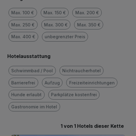
Max. 100 €
Max. 150 €
Max. 200 €
Max. 250 €
Max. 300 €
Max. 350 €
Max. 400 €
unbegrenzter Preis
Hotelausstattung
Schwimmbad / Pool
Nichtraucherhotel
Barrierefrei
Aufzug
Freizeiteinrichtungen
Hunde erlaubt
Parkplätze kostenfrei
Gastronomie im Hotel
1 von 1 Hotels dieser Kette