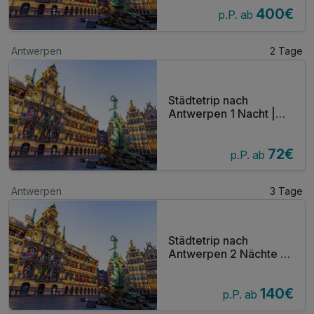
Außenpool | Gratis
Spiel- und Unterhaltungsbereich in der Lobby, in dem sich
400€
Parken
p.P. ab
die kleinen Gäste vergnügen können.
Antwerpen
2 Tage
Städtetrip nach
Antwerpen 1 Nacht |
Terrasse mit
Außenpool | Gratis
72€
Parken
p.P. ab
Antwerpen
3 Tage
Städtetrip nach
Antwerpen 2 Nächte |
Terrasse mit
Außenpool | Gratis
140€
Parken
p.P. ab