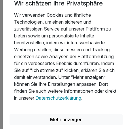
Sachen Nachhaltigkeit. Bis 2011 sollen alle etwa 400
Wir schätzen Ihre Privatsphäre
Hotels in 60 Ländern am weltweiten Green Globe
Umweltschutz-Zertifizierungsprogramm teilnehmen.
Wir verwenden Cookies und ähnliche
Technologien, um einen sicheren und
zuverlässigen Service auf unserer Plattform zu
Die Ausstattung der Novotel Häuser
bieten sowie um personalisierte Inhalte
bereitzustellen, indem wir interessenbasierte
Die mehr als 400 Novotel Hotels sind ideal für Ferien oder
Werbung erstellen, diese messen und Tracking
ein Wochenende mit der Familie. Darüber hinaus hat sich
einsetzen sowie Analysen der Plattformnutzung
die Hotelkette auch auf Tagungen und Konferenzen
für ein verbessertes Erlebnis durchführen. Indem
spezialisiert. Außerdem sind die meisten Novotel Hotels in
Sie auf "Ich stimme zu" klicken, erklären Sie sich
der Regel mit mindestens einem hoteleigenen Restaurant,
damit einverstanden. Unter “Mehr anzeigen”
einer Bar und einem Café ausgestattet. Das reichhaltige
können Sie Ihre Einstellungen anpassen. Dort
Frühstück können die Gäste ganz individuell nach ihren
finden Sie auch weitere Informationen oder direkt
Bedürfnissen einnehmen: Entweder direkt vom Buffet,
in unserer
Datenschutzerklärung
.
schnell auf die Hand oder direkt aufs Zimmer. In den
GourmetBars können die Gäste etwas Kleines essen oder
leckere Drinks zu sich nehmen, in den Restaurants
Mehr anzeigen
hingegen wird eine große und abwechslungsreiche
Auswahl an regionalen und internationalen Gerichten, die