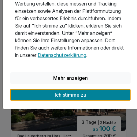
Hotelbewertung
Werbung erstellen, diese messen und Tracking
einsetzen sowie Analysen der Plattformnutzung
4.7 +
5 +
für ein verbessertes Erlebnis durchführen. Indem
Sie auf "Ich stimme zu" klicken, erklären Sie sich
damit einverstanden. Unter “Mehr anzeigen”
1 von 1 Hotels dieser Kette
können Sie Ihre Einstellungen anpassen. Dort
finden Sie auch weitere Informationen oder direkt
in unserer
Datenschutzerklärung
.
Mehr anzeigen
Ich stimme zu
3 Tage
| 2 Nächte
100 €
ab
200 €
Gesamt ab
Bad Lauterberg im Harz, Harz