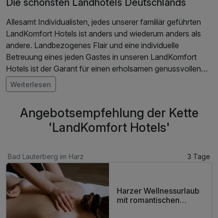
Die schönsten Landhotels Deutschlands
Allesamt Individualisten, jedes unserer familiär geführten
LandKomfort Hotels ist anders und wiederum anders als
andere. Landbezogenes Flair und eine individuelle
Betreuung eines jeden Gastes in unseren LandKomfort
Hotels ist der Garant für einen erholsamen genussvollen
Urlaub, Zeit um in sich zu gehen und die Seele baumeln zu
Weiterlesen
lassen.
Angebotsempfehlung der Kette
'LandKomfort Hotels'
Bad Lauterberg im Harz
3 Tage
Harzer Wellnessurlaub
mit romantischen
Dinner und Massage