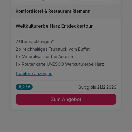
KomfortHotel & Restaurant Riemann
Weltkulturerbe Harz Entdeckertour
2 Übernachtungen*
2 x reichhaltiges Frühstück vom Buffet
1 x Mineralwasser bei Anreise
1 x Routenkarte UNESCO Weltkulturerbe Harz
1 weitere anzeigen
Alle Inklusivleistungen
5 enthalten
Gültig bis 21.12.2026
5,2 / 6
2 Übernachtungen*
Zum Angebot
2 x reichhaltiges Frühstück vom Buffet
1 x Mineralwasser bei Anreise
1 x Routenkarte UNESCO Weltkulturerbe Harz
1 x persönliche Einweisung Weltkulturerbe Harz