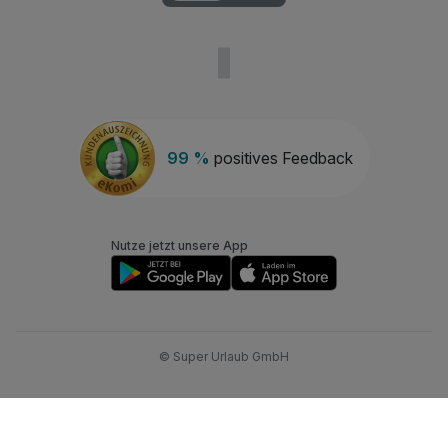
99 %
positives Feedback
Nutze jetzt unsere App
© Super Urlaub GmbH