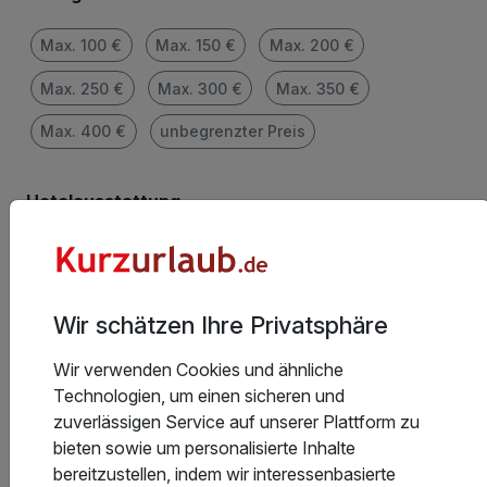
Max. 100 €
Max. 150 €
Max. 200 €
Max. 250 €
Max. 300 €
Max. 350 €
Max. 400 €
unbegrenzter Preis
Hotelausstattung
Beauty & SPA
Sauna / Dampfbad
Spezialkost möglich
Allergikerfreundlich
Wir schätzen Ihre Privatsphäre
Nichtraucherhotel
Aufzug
Wir verwenden Cookies und ähnliche
Freizeiteinrichtungen
Hunde erlaubt
Technologien, um einen sicheren und
zuverlässigen Service auf unserer Plattform zu
E-Ladestation
Gastronomie im Hotel
bieten sowie um personalisierte Inhalte
bereitzustellen, indem wir interessenbasierte