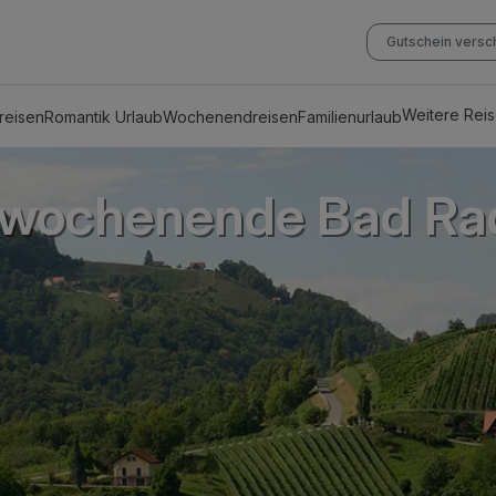
Gutschein vers
Weitere Rei
reisen
Romantik Urlaub
Wochenendreisen
Familienurlaub
wochenende Bad Ra