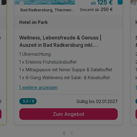
125 €
ab
Verfügbar bis Dezember
250 €
Gesamt ab
Bad Radkersburg, Thermen- & Vulkanland Steiermark
Hotel im Park
e
Wellness, Lebensfreude & Genuss |
Auszeit in Bad Radkersburg inkl.
Verwöhnpension | 1 Nacht
1 Übernachtung
1 x Erlebnis Frühstücksbuffet
1 x Mittagsjause mit feiner Suppe & Salatbuffet
1 x 6-Gang Wahlmenü mit Salat- & Käsebuffet
1 weitere anzeigen
Alle Inklusivleistungen
5 enthalten
6
Gültig bis 02.01.2027
5,5 / 6
1 Übernachtung
Zum Angebot
1 x Erlebnis Frühstücksbuffet
1 x Mittagsjause mit feiner Suppe & Salatbuffet
1 x 6-Gang Wahlmenü mit Salat- & Käsebuffet