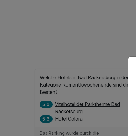
ndtüchern
inkl. Badetasche mit Bademantel & Badetücher
Welche Hotels in Bad Radkersburg in der
Kategorie Romantikwochenende sind die
Besten?
Vitalhotel der Parktherme Bad
5.6
Radkersburg
Hotel Colora
5.6
Das Ranking wurde durch die