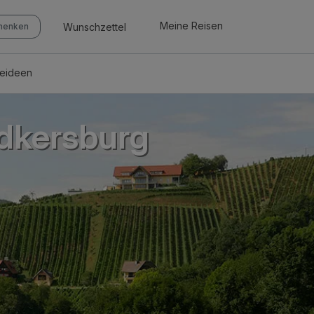
Meine Reisen
Wunschzettel
chenken
seideen
dkersburg