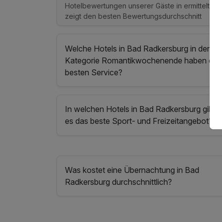
Hotelbewertungen unserer Gäste in ermittelt un
zeigt den besten Bewertungsdurchschnitt
Welche Hotels in Bad Radkersburg in der
Kategorie Romantikwochenende haben de
besten Service?
In welchen Hotels in Bad Radkersburg gibt
es das beste Sport- und Freizeitangebot?
Was kostet eine Übernachtung in Bad
Radkersburg durchschnittlich?