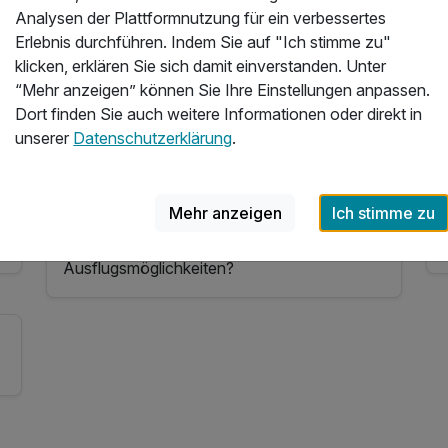
d
Analysen der Plattformnutzung für ein verbessertes
Erlebnis durchführen. Indem Sie auf "Ich stimme zu"
klicken, erklären Sie sich damit einverstanden. Unter
“Mehr anzeigen” können Sie Ihre Einstellungen anpassen.
In welchem Hotel in Bad Radkersburg kann
Dort finden Sie auch weitere Informationen oder direkt in
n
man gut essen?
unserer
Datenschutzerklärung
.
Mehr anzeigen
Ich stimme zu
Welche Hotels in Bad Radkersburg bieten
die besten Freizeit- und
Ausflugsmöglichkeiten?