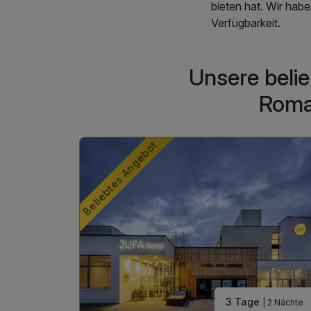
bieten hat. Wir hab
Verfügbarkeit.
Unsere beli
Roma
Beliebtes Angebot
e
3 Tage
| 1 Nacht
| 2 Nächte