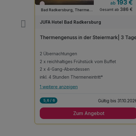
160 €
193 €
ab
Nur noch Restplätze
320 €
386 €
ab
Gesamt ab
Bad Radkersburg, Thermen- & Vulkanland Steiermark
kersburg
JUFA Hotel Bad Radkersburg
urg | 2
Thermengenuss in der Steiermark| 3 Tag
sion
2 Übernachtungen
2 x reichhaltiges Frühstück vom Buffet
herme
2 x 4-Gang-Abendessen
nadorf
inkl. 4 Stunden Thermeneintritt*
1 weitere anzeigen
Alle Inklusivleistungen
n
5 enthalten
s 27.09.2026
Gültig bis 31.10.202
5,6 / 6
2 Übernachtungen
Zum Angebot
2 x reichhaltiges Frühstück vom Buffet
herme
2 x 4-Gang-Abendessen
nadorf
inkl. 4 Stunden Thermeneintritt*