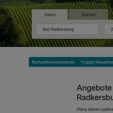
Zielort
Startort
Romantikwochenende
Toggle Reiseth
Angebote
Radkersb
Plane deinen optima