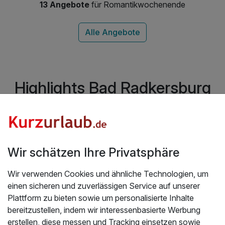
inkl. Entspannen in der Thermen- &
13 Angebote
für Romantikwochenende
Saunalandschaft
Highlights Bad Radkersburg
Welche Hotels in Bad Radkersburg haben
die schönste Umgebung?
Wir schätzen Ihre Privatsphäre
Wir verwenden Cookies und ähnliche Technologien, um
einen sicheren und zuverlässigen Service auf unserer
Plattform zu bieten sowie um personalisierte Inhalte
bereitzustellen, indem wir interessenbasierte Werbung
erstellen, diese messen und Tracking einsetzen sowie