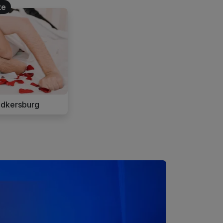
te
adkersburg