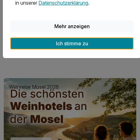
in unserer
Datenschutzerklärung
.
Mehr anzeigen
Aktivurlaub in Aachen
Ho
Ich stimme zu
Weinreise Mosel 2026