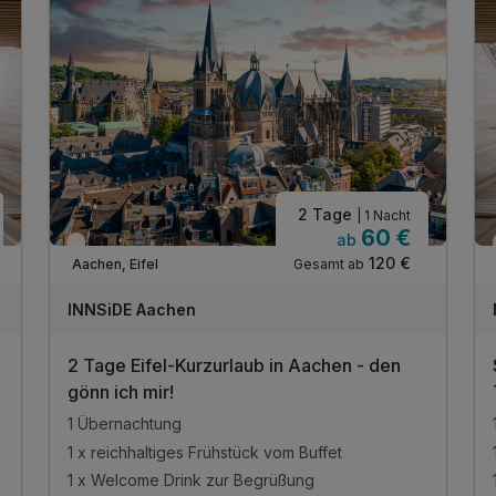
2 Tage
| 1 Nacht
60 €
ab
Teilweise ausgelastet
120 €
Gesamt ab
Aachen, Eifel
INNSiDE Aachen
2 Tage Eifel-Kurzurlaub in Aachen - den
gönn ich mir!
1 Übernachtung
1 x reichhaltiges Frühstück vom Buffet
1 x Welcome Drink zur Begrüßung