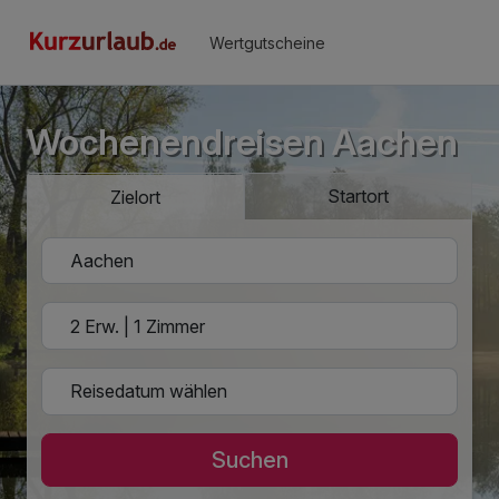
Wertgutscheine
Wochenendreisen Aachen
Startort
Zielort
Suchen