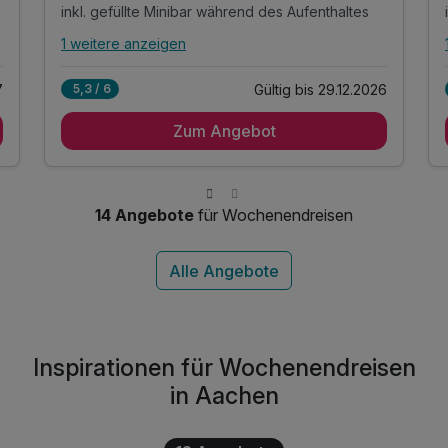
inkl. gefüllte Minibar während des Aufenthaltes
1 weitere anzeigen
Alle Inklusivleistungen
5 enthalten
7
Gültig bis 29.12.2026
5,3 / 6
1 Übernachtung
Zum Angebot
1 x reichhaltiges Frühstück vom Buffet
1 x Welcome Drink zur Begrüßung
inkl. gefüllte Minibar während des Aufenthaltes
inkl. Nutzung von Sauna & Fitnessbereich
14 Angebote
für Wochenendreisen
Inspirationen für Wochenendreisen
in Aachen