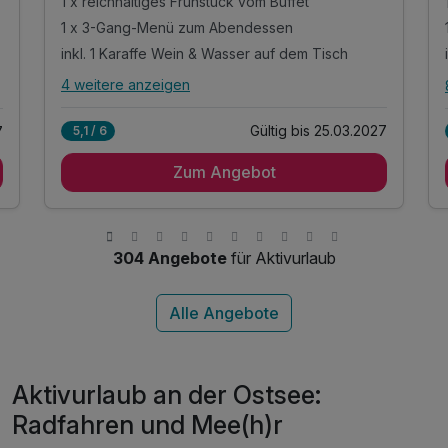
1 x reichhaltiges Frühstück vom Buffet
1 x 3-Gang-Menü zum Abendessen
inkl. 1 Karaffe Wein & Wasser auf dem Tisch
4 weitere anzeigen
Alle Inklusivleistungen
8 enthalten
Gültig bis 25.03.2027
5,1 / 6
7
1 Übernachtung, direkt am romantischen See
Zum Angebot
1 x reichhaltiges Frühstück vom Buffet
1 x 3-Gang-Menü zum Abendessen
inkl. 1 Karaffe Wein & Wasser auf dem Tisch
inkl. Nutzung der Sauna
304 Angebote
für Aktivurlaub
inkl. Bademantel & Saunatuch
inkl. Nutzung W-Lan
inkl. Parkplatz
d
Aktivurlaub an der Ostsee:
Radfahren und Mee(h)r