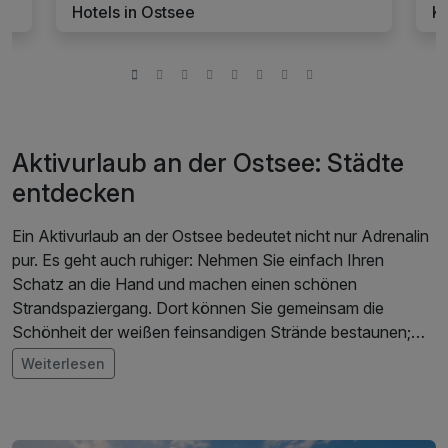
Hotels in Ostsee
Ku
Aktivurlaub an der Ostsee: Städte
entdecken
Ein Aktivurlaub an der Ostsee bedeutet nicht nur Adrenalin
pur. Es geht auch ruhiger: Nehmen Sie einfach Ihren
Schatz an die Hand und machen einen schönen
Strandspaziergang. Dort können Sie gemeinsam die
Schönheit der weißen feinsandigen Strände bestaunen;
Muscheln, seltene Steine oder einen Hühnergott sammeln
Weiterlesen
oder bei einem romantischen Picknick die auf- oder
untergehende Sonne genießen.