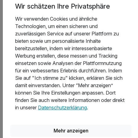
Wir schätzen Ihre Privatsphäre
Wir verwenden Cookies und ähnliche
In welchem Hotel an der Ostsee kann man gut essen?
Technologien, um einen sicheren und
zuverlässigen Service auf unserer Plattform zu
bieten sowie um personalisierte Inhalte
Welche Hotels an der Ostsee haben den besten
bereitzustellen, indem wir interessenbasierte
Wellnessbereich?
Werbung erstellen, diese messen und Tracking
einsetzen sowie Analysen der Plattformnutzung
für ein verbessertes Erlebnis durchführen. Indem
In welchen Hotels an der Ostsee gibt es das beste
Sie auf "Ich stimme zu" klicken, erklären Sie sich
Sport- und Freizeitangebot?
damit einverstanden. Unter “Mehr anzeigen”
können Sie Ihre Einstellungen anpassen. Dort
finden Sie auch weitere Informationen oder direkt
Welche Hotels an der Ostsee bieten die besten
in unserer
Datenschutzerklärung
.
Freizeit- und Ausflugsmöglichkeiten?
Mehr anzeigen
Welche Auszeichnungen haben die Hotels an der