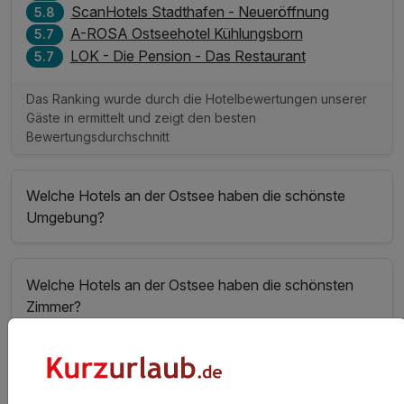
ScanHotels Stadthafen - Neueröffnung
5.8
A-ROSA Ostseehotel Kühlungsborn
5.7
LOK - Die Pension - Das Restaurant
5.7
Das Ranking wurde durch die Hotelbewertungen unserer
Gäste in ermittelt und zeigt den besten
Bewertungsdurchschnitt
Welche Hotels an der Ostsee haben die schönste
Umgebung?
Welche Hotels an der Ostsee haben die schönsten
Zimmer?
Welche Hotels an der Ostsee in der Kategorie
Aktivurlaub haben den besten Service?