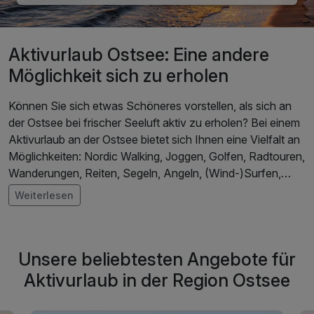
Aktivurlaub Ostsee: Eine andere
Möglichkeit sich zu erholen
Können Sie sich etwas Schöneres vorstellen, als sich an
der Ostsee bei frischer Seeluft aktiv zu erholen? Bei einem
Aktivurlaub an der Ostsee bietet sich Ihnen eine Vielfalt an
Möglichkeiten: Nordic Walking, Joggen, Golfen, Radtouren,
Wanderungen, Reiten, Segeln, Angeln, (Wind-)Surfen,
Wasserski und diverse Ballsportarten direkt am Strand. Die
Weiterlesen
abwechslungsreiche Landschaft im Nordosten
Deutschlands – egal ob Wiesen, Felder, Strand oder Meer –
liefert hierfür die passende Kulisse.
Unsere beliebtesten Angebote für
Wie wäre es mit einer Radtour oder einer Wanderung
Aktivurlaub in der Region Ostsee
einmal entlang der deutschen Ostseeküste? Auf dieser
Route bietet Ihnen Kurzurlaub.de viele tolle Hotels und