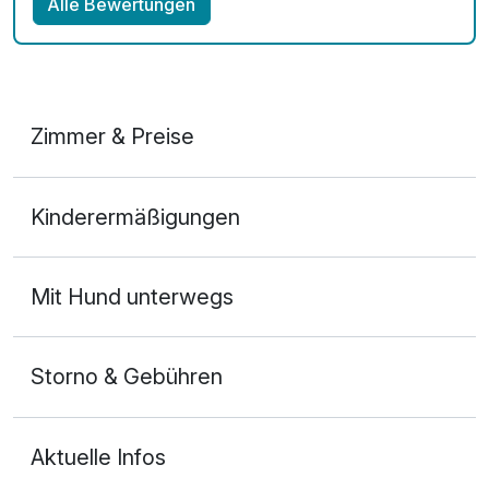
Alle Bewertungen
Zimmer & Preise
De Luxe Suite (DS)
Kinderermäßigungen
2 Erwachsene und 1 Kind
Mit Hund unterwegs
Storno & Gebühren
Aktuelle Infos