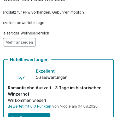
Parkplatz für Pkw vorhanden, Gebühren möglich
Exzellent bewertete Lage
Vielseitiger Wellnessbereich
Mehr anzeigen
Hunde im Hotel erlaubt für 15,00 € pro Stück / Tag
Kostenloses W-LAN
Hotelbewertungen
Zimmerservice verfügbar
Exzellent
Mit Hotelbar
5,7
56 Bewertungen
Romantische Auszeit - 3 Tage im historischen
Winzerhof
Wir kommen wieder!
Bewertet mit 6,0 Punkten
von Nicole am 04.08.2026