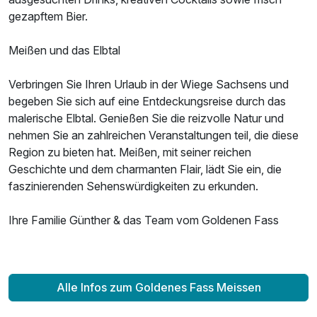
Ausstattung
gezapftem Bier.
Für 4 Tage
178,50 €
p.P. ab
Meißen und das Elbtal
Verbringen Sie Ihren Urlaub in der Wiege Sachsens und
begeben Sie sich auf eine Entdeckungsreise durch das
malerische Elbtal. Genießen Sie die reizvolle Natur und
nehmen Sie an zahlreichen Veranstaltungen teil, die diese
Doppelzimmer mit Terrasse
Region zu bieten hat. Meißen, mit seiner reichen
2 Erwachsene
Geschichte und dem charmanten Flair, lädt Sie ein, die
faszinierenden Sehenswürdigkeiten zu erkunden.
Ihre Familie Günther & das Team vom Goldenen Fass
Alle Infos zum Goldenes Fass Meissen