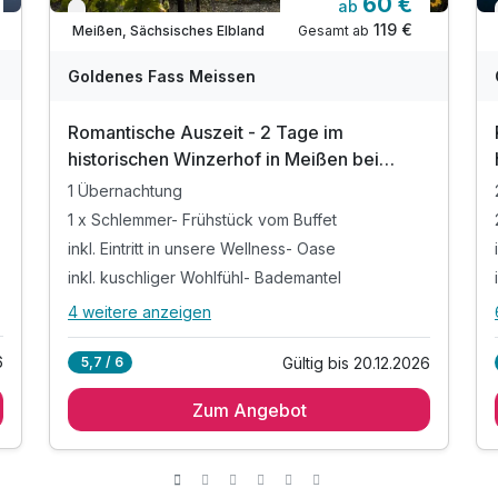
60 €
ab
Juniorsuite/n
Verfügbar bis Dezember
119 €
Gesamt ab
Meißen, Sächsisches Elbland
2 Erwachsene
Goldenes Fass Meissen
Romantische Auszeit - 2 Tage im
historischen Winzerhof in Meißen bei
Dresden
1 Übernachtung
1 x Schlemmer- Frühstück vom Buffet
inkl. Eintritt in unsere Wellness- Oase
inkl. kuschliger Wohlfühl- Bademantel
4 weitere anzeigen
Alle Inklusivleistungen
8 enthalten
6
Gültig bis 20.12.2026
5,7 / 6
1 Übernachtung
Zum Angebot
1 x Schlemmer- Frühstück vom Buffet
Ausstattung
inkl. Eintritt in unsere Wellness- Oase
inkl. kuschliger Wohlfühl- Bademantel
Für 4 Tage
223,50 €
p.P. ab
inkl. 1 Flasche Wasser auf dem Zimmer