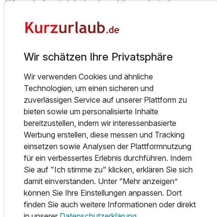
Winzerdorfes sind denkmalgeschützt und mit elegantem
Interieur ausgestattet. Die meisten der Zimmer sind
Wellnesszimmer mit eigener Whirlwanne und zum großen
Teil mit eigener Infrarot - oder Biosauna ausgestattet.
Wir schätzen Ihre Privatsphäre
Wellness und Day Spa im Hotel Goldenes Fass
Wir verwenden Cookies und ähnliche
Unser Wellnessbereich - Die Ausspanne. Viel Holz, Duft
Technologien, um einen sicheren und
nach Kräutern und Heu, leise Musik, warmes Licht und die
zuverlässigen Service auf unserer Plattform zu
entschleunigende Wirkung uralter Gemäuer lassen allen
bieten sowie um personalisierte Inhalte
Stress vergehen. Ankommen, eintauchen, loslassen. Keine
bereitzustellen, indem wir interessenbasierte
Reizüberflutung, kein Lärm, keine Hektik.
Werbung erstellen, diese messen und Tracking
Kommen Sie so richtig ins Schwitzen in unserer
einsetzen sowie Analysen der Plattformnutzung
Lehmsauna, der finnischen Sauna oder unserer neuen
für ein verbessertes Erlebnis durchführen. Indem
Ausstattung
Fasssauna im Außenbereich. Für alle, die es etwas
Sie auf "Ich stimme zu" klicken, erklären Sie sich
schonender mögen, stehen Dampfbad und Heuboden mit
damit einverstanden. Unter “Mehr anzeigen”
Kräuterkammer inmitten dieser Oase der Ruhe zum
Für 4 Tage
178,50 €
p.P. ab
können Sie Ihre Einstellungen anpassen. Dort
"Ausspannen" zur Verfügung.
finden Sie auch weitere Informationen oder direkt
in unserer
Datenschutzerklärung
.