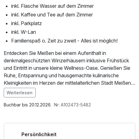
inkl. Flasche Wasser auf dem Zimmer
inkl. Kaffee und Tee auf dem Zimmer
inkl. Parkplatz
inkl. W-Lan
Familienspaß o. Zeit zu zweit - Alles ist möglich!
Entdecken Sie Meißen bei einem Aufenthalt in
denkmalgeschützten Winzerhäusern inklusive Frühstück
und Eintritt in unsere kleine Wellness-Oase. Genießen Sie
Ruhe, Entspannung und hausgemachte kulinarische
Kleinigkeiten im Herzen der mittelalterlichen Stadt Meißen.
Weiterlesen
Erkunden Sie die über 1000-jährige Porzellanstadt Meißen
Im Angebot enthalten
mit einer malerischen Altstadt, dem Dom und der
1 Flasche Mineralwasser, Saunatuch, Leihbademantel,
Buchbar bis 20.12.2026.
Nr: A102473-5482
Albrechtsburg, eingebettet in eines der kleinsten deutschen
Parkplatz, Nutzung des Wellnessbereichs, W-LAN
Weinbaugebiete und nur 20 km entfernt von der
Nutzung / Internetnutzung, kostenfreier Kaffee/Tee im
Landeshauptstadt Dresden.
Zimmer
Persönlichkeit
Auf dem Meißner Burgberg wurde sächsische Geschichte