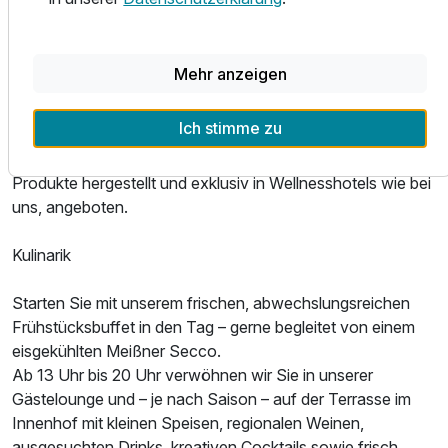
Erleben Sie pure Entspannung und Wohlbefinden während
Ihres Wellnessurlaubs in Meißen. Unser Hotel bietet ein
vielfältiges Wellnessangebot, das Sie vollkommen
Mehr anzeigen
Doppelzimmer Komfort Design
abschalten lässt. Lassen Sie sich von unseren erfahrenen
2 Erwachsene
Therapeuten mit wohltuenden Massagen verwöhnen und
Ich stimme zu
genießen Sie entspannte Stunden in unserem Day Spa. Mit
der Kraft der Traube werden die hochwertigen VINOBLE
Produkte hergestellt und exklusiv in Wellnesshotels wie bei
uns, angeboten.
Kulinarik
Starten Sie mit unserem frischen, abwechslungsreichen
Frühstücksbuffet in den Tag – gerne begleitet von einem
eisgekühlten Meißner Secco.
Ab 13 Uhr bis 20 Uhr verwöhnen wir Sie in unserer
Gästelounge und – je nach Saison – auf der Terrasse im
Innenhof mit kleinen Speisen, regionalen Weinen,
ausgesuchten Drinks, kreativen Cocktails sowie frisch