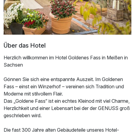
Über das Hotel
Herzlich willkommen im Hotel Goldenes Fass in Meißen in
Sachsen
Ausstattung
Gönnen Sie sich eine entspannte Auszeit. Im Goldenen
Für 4 Tage
223,50 €
p.P. ab
Fass – einst ein Winzerhof – vereinen sich Tradition und
Moderne mit stilvollem Flair.
Das „Goldene Fass“ ist ein echtes Kleinod mit viel Charme,
Herzlichkeit und einer Lebensart bei der der GENUSS groß
geschrieben wird.
Doppelzimmer Komfort
Die fast 300 Jahre alten Gebäudeteile unseres Hotel-
2 Erwachsene