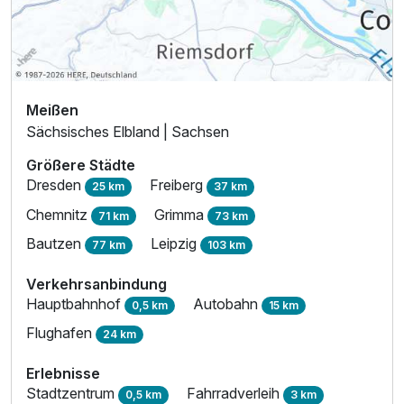
Meißen
Sächsisches Elbland | Sachsen
Größere Städte
Dresden
Freiberg
25 km
37 km
Chemnitz
Grimma
71 km
73 km
Bautzen
Leipzig
77 km
103 km
Verkehrsanbindung
Hauptbahnhof
Autobahn
0,5 km
15 km
Flughafen
24 km
Erlebnisse
Stadtzentrum
Fahrradverleih
0,5 km
3 km