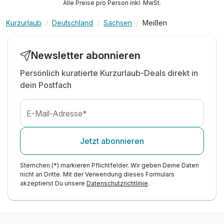
Alle Preise pro Person inkl. MwSt.
inkl. Kaffee- & Teestation auf dem Zimmer
Kurzurlaub
Deutschland
Sachsen
Meißen
inkl. W-LAN
Familienspaß o. Zeit zu zweit - Alles ist möglich!
Newsletter abonnieren
Wellnesssuite
Persönlich kuratierte Kurzurlaub-Deals direkt in
2 Erwachsene und 1 Kind
dein Postfach
E-Mail-Adresse*
Jetzt abonnieren
Sternchen (*) markieren Pflichtfelder. Wir geben Deine Daten
nicht an Dritte. Mit der Verwendung dieses Formulars
akzeptierst Du unsere
Datenschutzrichtlinie
.