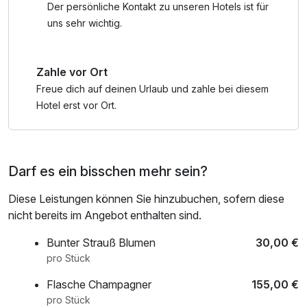
geschrieben. Dort, wo einst das Land Sachsen seinen
Der persönliche Kontakt zu unseren Hotels ist für
Ursprung fand, empfängt heute das älteste
uns sehr wichtig.
„Märchenschloss“ Deutschlands seine Gäste.
Zahle vor Ort
Zurück im Hotel verweilen Sie im romantisch rustikalem
Wellnessbereich "Ausspanne" oder ziehen sich in Ihren
Freue dich auf deinen Urlaub und zahle bei diesem
eigenen Wellnessbereich auf dem Zimmer zurück (je nach
Hotel erst vor Ort.
gebuchter Zimmerkategorie).
Darf es ein bisschen mehr sein?
Diese Leistungen können Sie hinzubuchen, sofern diese
nicht bereits im Angebot enthalten sind.
Bunter Strauß Blumen
30,00 €
pro Stück
Flasche Champagner
155,00 €
pro Stück