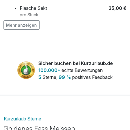
Flasche Sekt
35,00 €
pro Stück
Mehr anzeigen
Flasche Weisswein
45,00 €
pro Stück
Obstkorb
17,50 €
pro Zimmer
Zimmerfrühstück
15,00 €
Sicher buchen bei Kurzurlaub.de
pro Stück
100.000+
echte Bewertungen
5
Sterne,
99 %
positives Feedback
Kurzurlaub Sterne
Goldenes Fass Meissen