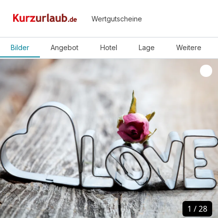
Wertgutscheine
Bilder
Angebot
Hotel
Lage
Weitere
1
1
/
/
28
28