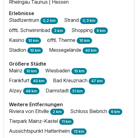
Rheingau Taunus | Hessen
Erlebnisse
Stadtzentrum
Strand
0,2 km
0,3 km
öfftl. Schwimmbad
Shopping
3 km
9 km
Kasino
öfftl. Therme
10 km
10 km
Stadion
Messegelände
10 km
40 km
Größere Städte
Mainz
Wiesbaden
10 km
10 km
Frankfurt
Bad Kreuznach
40 km
47 km
Alzey
Darmstadt
48 km
51 km
Weitere Entfernungen
Riviera von Eltville
Schloss Biebrich
2 km
6 km
Tierpark Mainz-Kastel
11 km
Aussichtspunkt Hattenheim
13 km