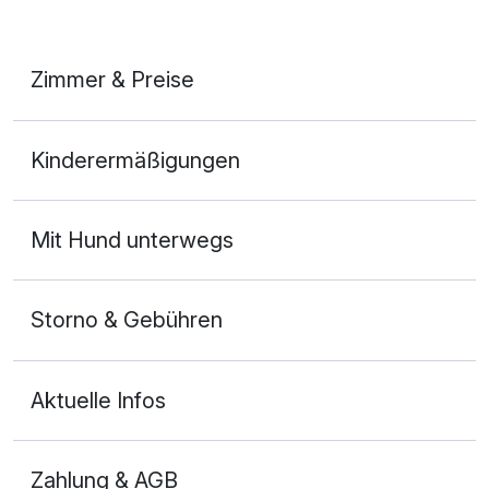
Zimmer & Preise
Doppelzimmer
Kinderermäßigungen
2 Erwachsene und 2 Kinder
Ausstattung
Mit Hund unterwegs
Zusatznächte
Storno & Gebühren
Für 3 Tage
220,00 €
p.P. ab
Aktuelle Infos
Zahlung & AGB