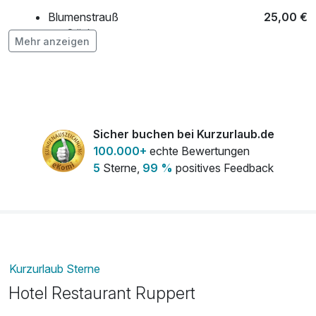
Blumenstrauß
25,00 €
pro Stück
Mehr anzeigen
Gutschein für Getränke im Restaurant
20,00 €
pro Stück
Obstteller
16,00 €
pro Stück
Sicher buchen bei Kurzurlaub.de
100.000+
echte Bewertungen
Picknickkorb a la Rheingau
18,00 €
5
Sterne,
99 %
positives Feedback
pro Person
Kurzurlaub Sterne
Hotel Restaurant Ruppert