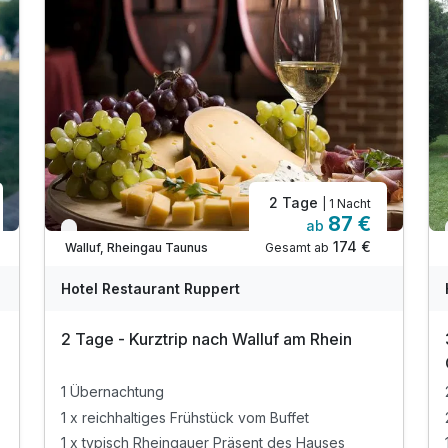
2 Tage
| 1 Nacht
87 €
ab
Verfügbar bis Dezember
174 €
Gesamt ab
Walluf, Rheingau Taunus
Hotel Restaurant Ruppert
2 Tage - Kurztrip nach Walluf am Rhein
3
1 Übernachtung
1 x reichhaltiges Frühstück vom Buffet
1 x typisch Rheingauer Präsent des Hauses