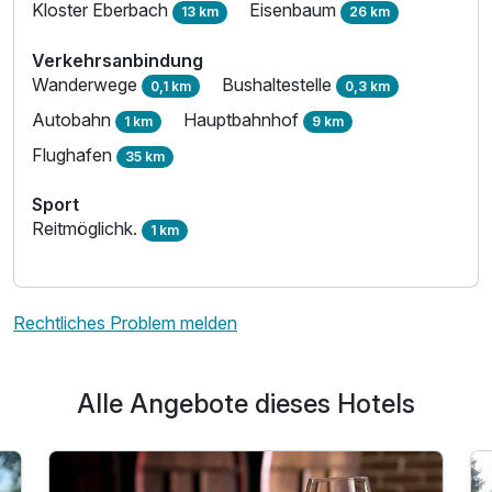
Kloster Eberbach
Eisenbaum
13 km
26 km
Verkehrsanbindung
Wanderwege
Bushaltestelle
0,1 km
0,3 km
Autobahn
Hauptbahnhof
1 km
9 km
Flughafen
35 km
Sport
Reitmöglichk.
1 km
Rechtliches Problem melden
Alle Angebote dieses Hotels