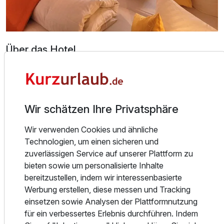
Über das Hotel
Ein freundliches Ambiente sowie eine gute Anbindung an
die Autobahn des Rhein-Main-Gebiets gehören zu den
Vorzügen dieses traditionellen, familiengeführten Hotels.
Wir schätzen Ihre Privatsphäre
Bereits seit 1905 empfängt das Hotel Restaurant Ruppert
seine Gäste mit gepflegter Gastlichkeit. Wo einst
Wir verwenden Cookies und ähnliche
Fuhrleuten oder „gestandenen Handwerkern“ Bier,
Technologien, um einen sicheren und
Schnaps und Wein ausgeschenkt wurde, erleben Sie heute
zuverlässigen Service auf unserer Plattform zu
einen traditionellen, modernisierten und liebevoll geführten
bieten sowie um personalisierte Inhalte
Gasthof mit komfortablen Zimmern. Hier finden Sie auf
bereitzustellen, indem wir interessenbasierte
Ihren Reisen Ihr privates Refugium mit behaglichem
Werbung erstellen, diese messen und Tracking
Komfort. Lassen Sie sich fallen & nehmen Sie sich Zeit für
einsetzen sowie Analysen der Plattformnutzung
sich selbst. Ihr Zuhause auf Reisen.
für ein verbessertes Erlebnis durchführen. Indem