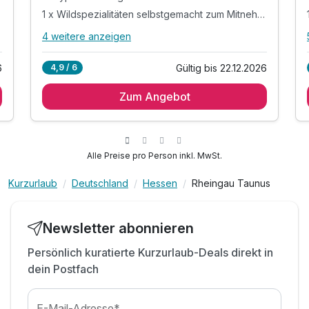
1 x Wildspezialitäten selbstgemacht zum Mitnehmen
4 weitere anzeigen
Alle Inklusivleistungen
8 enthalten
6
Gültig bis 22.12.2026
4,9 / 6
1 Übernachtung
Zum Angebot
1 x reichhaltiges Frühstück vom Buffet
1 x typisch Rheingauer Präsent des Hauses
1 x Wildspezialitäten selbstgemacht zum
Mitnehmen
Alle Preise pro Person inkl. MwSt.
1 x Gutschein für Weinprobierstand im Wert von
5€,
Kurzurlaub
Deutschland
Hessen
Rheingau Taunus
bzw. Gutschein für Getränke im Restaurant
inkl. Parkplatz
Newsletter abonnieren
inkl. W-Lan
Persönlich kuratierte Kurzurlaub-Deals direkt in
dein Postfach
E-Mail-Adresse*