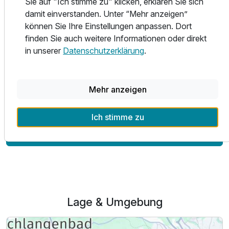
Sie auf "Ich stimme zu" klicken, erklären Sie sich
Genießen Sie die Aussicht auf die idyllische Landschaft
damit einverstanden. Unter “Mehr anzeigen”
rund um den wunderschönen Weinort Walluf, während Sie
können Sie Ihre Einstellungen anpassen. Dort
sich auf einen interessanten Geschäftstag oder
finden Sie auch weitere Informationen oder direkt
Freizeitaktivitäten vorbereiten. Der Rhein ist nur 2
in unserer
Datenschutzerklärung
.
Gehminuten entfernt und die Flusspromenade ist ein
ausgezeichneter Ort für Spaziergang oder zum
Entspannen.
Mehr anzeigen
Ich stimme zu
Alle Infos zum Hotel Restaurant Ruppert
Lage & Umgebung