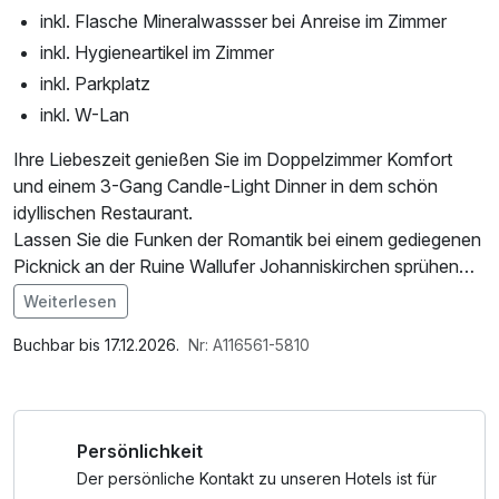
inkl. Flasche Mineralwassser bei Anreise im Zimmer
inkl. Hygieneartikel im Zimmer
inkl. Parkplatz
inkl. W-Lan
Ihre Liebeszeit genießen Sie im Doppelzimmer Komfort
und einem 3-Gang Candle-Light Dinner in dem schön
idyllischen Restaurant.
Lassen Sie die Funken der Romantik bei einem gediegenen
Picknick an der Ruine Wallufer Johanniskirchen sprühen
und schaffen Sie Erinnerungen der Liebe hier in Walluf.
Weiterlesen
Im Angebot enthalten
Parkplatz, W-LAN Nutzung / Internetnutzung
Buchbar bis 17.12.2026.
Nr: A116561-5810
Persönlichkeit
Der persönliche Kontakt zu unseren Hotels ist für