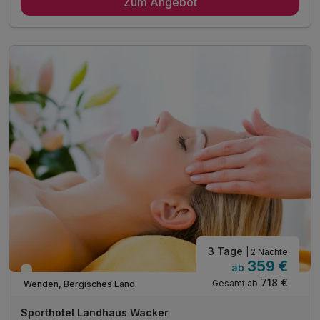
Zum Angebot
1 x Schlemmer-Frühstücksbuffet
1 x 4-Gang-Abendessen am Abend
inkl. Nutzung von Schwimmbad & Wellnessbereich
inkl. Leihbademantel auf dem Zimmer
inkl. Parkplatz direkt am Haus
Inkl. WLAN
3 Tage
| 2 Nächte
359 €
ab
Teilweise ausgelastet
718 €
Gesamt ab
Wenden, Bergisches Land
Sporthotel Landhaus Wacker