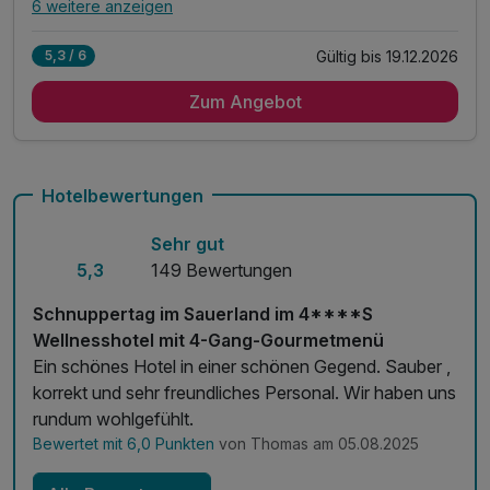
6 weitere anzeigen
Alle Inklusivleistungen
10 enthalten
Gültig bis 19.12.2026
5,3 / 6
2 x Übernachtungen im Doppelzimmer
Zum Angebot
2 x Frühstücksbuffet
1 x Welcome Smoothie nach der Anreise
1 x Vital Mittags Snack am zweiten Tag
2 x 3-Gang Vitalabendessen
Hotelbewertungen
1 x Inselpeeling (Peeling)
Sehr gut
1 x Ganzkörpermassage "Polynesia"
5,3
149 Bewertungen
inkl. Nutzung von Sauna, Schwimmbad und Gym
inkl. Leihbademantel, Slipper und Saunatuch
Schnuppertag im Sauerland im 4****S
inkl. Parken direkt am Hotel
Wellnesshotel mit 4-Gang-Gourmetmenü
Ein schönes Hotel in einer schönen Gegend. Sauber ,
korrekt und sehr freundliches Personal. Wir haben uns
rundum wohlgefühlt.
Bewertet mit 6,0 Punkten
von Thomas am 05.08.2025