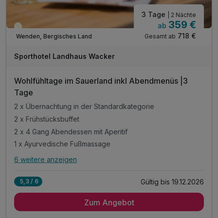
3 Tage
| 2 Nächte
359 €
ab
Teilweise ausgelastet
718 €
Gesamt ab
Wenden, Bergisches Land
Sporthotel Landhaus Wacker
Wohlfühltage im Sauerland inkl Abendmenüs |3
Tage
2 x Übernachtung in der Standardkategorie
2 x Frühstücksbuffet
2 x 4 Gang Abendessen mit Aperitif
1 x Ayurvedische Fußmassage
6 weitere anzeigen
Alle Inklusivleistungen
10 enthalten
Gültig bis 19.12.2026
5,3 / 6
2 x Übernachtung in der Standardkategorie
Zum Angebot
2 x Frühstücksbuffet
2 x 4 Gang Abendessen mit Aperitif