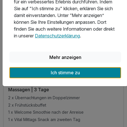
für ein verbessertes Erlebnis durchführen. Indem
inkl. kostenfrei Parken am Hotel
Sie auf "Ich stimme zu" klicken, erklären Sie sich
damit einverstanden. Unter “Mehr anzeigen”
können Sie Ihre Einstellungen anpassen. Dort
finden Sie auch weitere Informationen oder direkt
in unserer
Datenschutzerklärung
.
3 Tage
| 2 Nächte
389 €
ab
Teilweise ausgelastet
778 €
Mehr anzeigen
Gesamt ab
Wenden, Bergisches Land
Sporthotel Landhaus Wacker
Ich stimme zu
Wellnessvitaltage im Sauerland inkl. Abendessen &
Massagen | 3 Tage
2 x Übernachtungen im Doppelzimmer
2 x Frühstücksbuffet
1 x Welcome Smoothie nach der Anreise
1 x Vital Mittags Snack am zweiten Tag