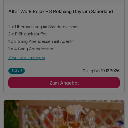
After Work Relax - 3 Relaxing Days im Sauerland
2 x Übernachtung im Standardzimmer
2 x Frühstücksbuffet
1 x 3 Gang Abendessen mit Aperitif
1 x 4 Gang Abendessen
7 weitere anzeigen
Alle Inklusivleistungen
11 enthalten
Gültig bis 19.12.2026
5,3 / 6
2 x Übernachtung im Standardzimmer
Zum Angebot
2 x Frühstücksbuffet
1 x 3 Gang Abendessen mit Aperitif
1 x 4 Gang Abendessen
1 x THALGO Lagunenbad
1 x Ayurvedische Kopf- & Gesichtsmassage
inkl. Nutzung von Schwimmbad & Wellnessbereich
inkl. Nutzung des Fitnessraums