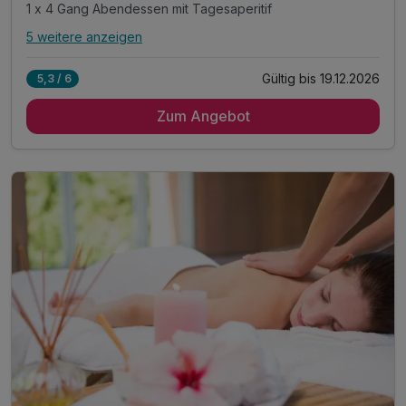
1 x 4 Gang Abendessen mit Tagesaperitif
5 weitere anzeigen
Alle Inklusivleistungen
9 enthalten
Gültig bis 19.12.2026
5,3 / 6
3 x Übernachtungen im Doppelzimmer
Zum Angebot
3 x Frühstücksbuffet
2 x 3 Gang Abendessen mit Welcome Drink
1 x 4 Gang Abendessen mit Tagesaperitif
inkl. Nutzung von unserem Fitnessraum
inkl. leihweise Bademantel und Saunatuch
inkl. Nutzung von Schwimmbad & Wellnessbereich
inkl. Parken direkt am Hotel
inkl. WLAN