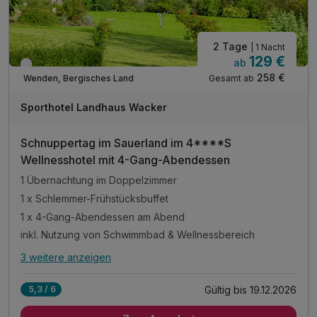
2 Tage
| 1 Nacht
129 €
ab
Verfügbar bis Dezember
258 €
Gesamt ab
Wenden, Bergisches Land
Sporthotel Landhaus Wacker
Schnuppertag im Sauerland im 4****S
Wellnesshotel mit 4-Gang-Abendessen
1 Übernachtung im Doppelzimmer
1 x Schlemmer-Frühstücksbuffet
1 x 4-Gang-Abendessen am Abend
inkl. Nutzung von Schwimmbad & Wellnessbereich
3 weitere anzeigen
Alle Inklusivleistungen
7 enthalten
Gültig bis 19.12.2026
5,3 / 6
1 Übernachtung im Doppelzimmer