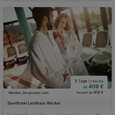
1 x Ayurvedische Fußmassage
1 x Seidenhandschuhmassage
inkl. Nutzung von Schwimmbad & Sauna
inkl. Nutzung des Fitnessraums
inkl. Leihweise Bademäntel und Saunatücher
inkl. Parken direkt am Hotel
inkl. WLAN
3 Tage
| 2 Nächte
409 €
ab
Teilweise ausgelastet
818 €
Gesamt ab
Wenden, Bergisches Land
Sporthotel Landhaus Wacker