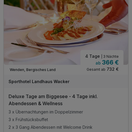
inkl. Leihweise Bademäntel und Saunatücher
inkl. Parken direkt am Hotel
inkl. WLAN
4 Tage
| 3 Nächte
366 €
ab
Verfügbar bis Dezember
732 €
Gesamt ab
Wenden, Bergisches Land
Sporthotel Landhaus Wacker
Deluxe Tage am Biggesee - 4 Tage inkl.
Abendessen & Wellness
3 x Übernachtungen im Doppelzimmer
3 x Frühstücksbuffet
2 x 3 Gang Abendessen mit Welcome Drink