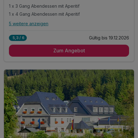
1 x 3 Gang Abendessen mit Aperitif
1 x 4 Gang Abendessen mit Aperitif
5 weitere anzeigen
Alle Inklusivleistungen
9 enthalten
Gültig bis 19.12.2026
5,3 / 6
2 Übernachtungen im Doppelzimmer
Zum Angebot
2 x Schlemmer-Frühstücksbuffet
1 x 3 Gang Abendessen mit Aperitif
1 x 4 Gang Abendessen mit Aperitif
inkl. Nutzung von Schwimmbad & Sauna
inkl. leihweise Bademäntel und Saunatücher
inkl. Parkplatz direkt am Hotel
inkl. Nutzung des Fitnessraums
inkl. WLAN