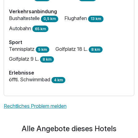
Verkehrsanbindung
Bushaltestelle
Flughafen
0,5 km
13 km
Autobahn
65 km
Sport
Tennisplatz
Golfplatz 18 L.
5 km
8 km
Golfplatz 9 L.
8 km
Erlebnisse
öfftl. Schwimmbad
4 km
Ausstattung
Rechtliches Problem melden
Für 4 Tage
376,00 €
p.P. ab
Alle Angebote dieses Hotels