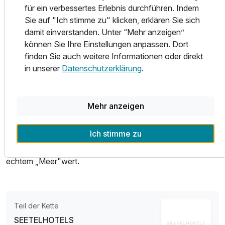
gemütlichen Chillen ein.
für ein verbessertes Erlebnis durchführen. Indem
Frisch und modern ist auch die Küche: die gesunde
Sie auf "Ich stimme zu" klicken, erklären Sie sich
Genussvielfalt reicht von vitalen Leckereien über
damit einverstanden. Unter “Mehr anzeigen”
mediterrane sowie regionale Gerichte bis hin zu
Doppelzimmer seitl. Meerblick
können Sie Ihre Einstellungen anpassen. Dort
hochwertigen Premium-Steaks.
2 Erwachsene
finden Sie auch weitere Informationen oder direkt
Der großzügige Marktplatz ist kommunikativer Treffpunkt
in unserer
Datenschutzerklärung
.
und schafft mit einer Vielzahl an Geschäften eine maritime
Erlebnis-Oase im Zentrum von Bansin.
Abtauchen heißt es im 900 qm großen Schwimmbad- und
Mehr anzeigen
Poolbereich. Und zu Wohlfühl- & Schönheitsritualen
empfängt das eigene „SPA-Huus“. Kaiserstrand
Ich stimme zu
Beachhotel Bansin Mitte – ein Urlaubsort für alle Jungen
und jung Gebliebenen, Singles, Paare und Familien – mit
echtem „Meer"wert.
Teil der Kette
SEETELHOTELS