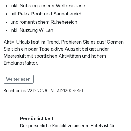
inkl. Nutzung unserer Wellnessoase
mit Relax Pool- und Saunabereich
und romantischem Ruhebereich
inkl. Nutzung W-Lan
Aktiv-Urlaub liegt im Trend. Probieren Sie es aus! Gönnen
Sie sich ein paar Tage aktive Auszeit bei gesunder
Meeresluft mit sportlichen Aktivitäten und hohem
Erholungsfaktor.
Im Angebot enthalten
Weiterlesen
Saunabenutzung, Saunatuch, Leihbademantel, Nutzung
des Fitnessbereichs, Nutzung des Wellnessbereichs, W-
Buchbar bis 22.12.2026.
Nr: A121200-5851
LAN Nutzung / Internetnutzung
Persönlichkeit
Der persönliche Kontakt zu unseren Hotels ist für