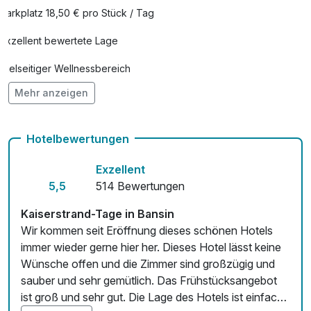
Parkplatz 18,50 € pro Stück / Tag
Exzellent bewertete Lage
Vielseitiger Wellnessbereich
Mehr anzeigen
Hunde im Hotel erlaubt für 25,00 € pro Stück / Tag
Auch vegetarische Speisen
Hotelbewertungen
Fahrradverleih
Exzellent
Fitnessgeräte stehen bereit
5,5
514 Bewertungen
Kostenloses W-LAN
Kaiserstrand-Tage in Bansin
Wir kommen seit Eröffnung dieses schönen Hotels
Zimmerservice verfügbar
immer wieder gerne hier her. Dieses Hotel lässt keine
Wünsche offen und die Zimmer sind großzügig und
Mit Hotelbar
sauber und sehr gemütlich. Das Frühstücksangebot
ist groß und sehr gut. Die Lage des Hotels ist einfach