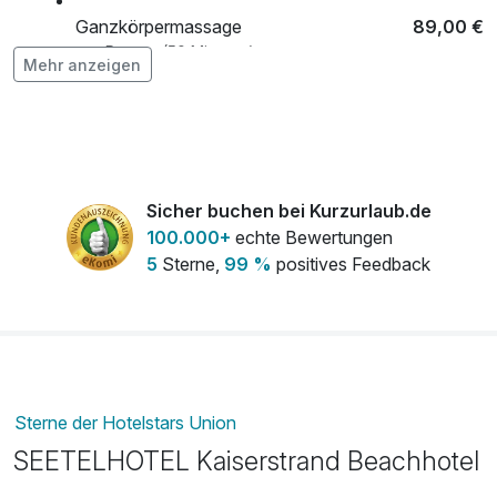
Ganzkörpermassage
89,00 €
pro Person (50 Minuten)
Mehr anzeigen
Maniküre
49,00 €
pro Person
Obstteller
10,00 €
Sicher buchen bei Kurzurlaub.de
pro Zimmer
100.000+
echte Bewertungen
5
Sterne,
99 %
positives Feedback
Pediküre
55,00 €
pro Person
Teilkörpermassage
50,00 €
pro Person (30 Minuten)
Sterne der Hotelstars Union
SEETELHOTEL Kaiserstrand Beachhotel