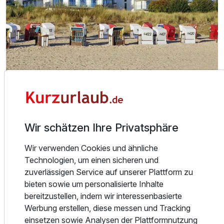
Über das Hotel
Jung, frisch und abwechslungsreich für die ganze Familie
Wir schätzen Ihre Privatsphäre
präsentiert sich das „Kaiserstrand Beachhotel Bansin
Mitte“. Ein neues Lebensgefühl hält Einzug im Seebad
Wir verwenden Cookies und ähnliche
Bansin: zeitgemäßes Design, offene Architektur und
Technologien, um einen sicheren und
frische Details.
Ausstattung
zuverlässigen Service auf unserer Plattform zu
Hier genießt man modernen Life-Style, direkt am Strand.
bieten sowie um personalisierte Inhalte
Alles ruft nach Meer und Urlaub. Die 136 Zimmer und
bereitzustellen, indem wir interessenbasierte
Für 4 Tage
338,00 €
p.P. ab
Juniorsuiten sind modern gestaltet, bieten eine persönliche
Werbung erstellen, diese messen und Tracking
Ruhe-Oase und zahlreiche Design-Elemente laden zum
einsetzen sowie Analysen der Plattformnutzung