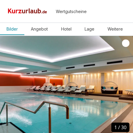
Wertgutscheine
Bilder
Angebot
Hotel
Lage
Weitere
1
1
/
/
30
30