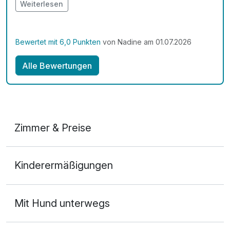
super. Das personal ist so hilfsbereit und sehr
Weiterlesen
freundlich. Wir fühlen uns hier immer sehr wohl und
kommen hoffentlich bald mal wieder. Vielen Dank an
das gesamte Team.
Bewertet mit 6,0 Punkten
von Nadine am 01.07.2026
Alle Bewertungen
Zimmer & Preise
Doppelzimmer Landseite
Kinderermäßigungen
2 Erwachsene
Mit Hund unterwegs