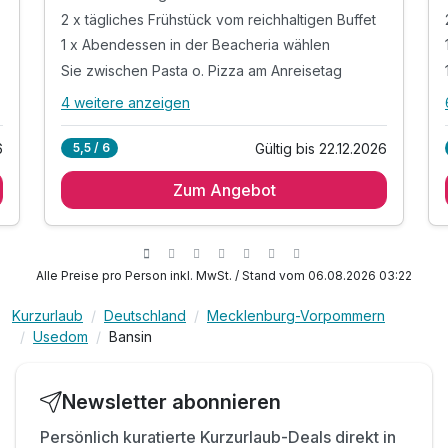
2 x tägliches Frühstück vom reichhaltigen Buffet
1 x Abendessen in der Beacheria wählen
Sie zwischen Pasta o. Pizza am Anreisetag
4 weitere anzeigen
Alle Inklusivleistungen
8 enthalten
6
Gültig bis 22.12.2026
5,5 / 6
2 Übernachtungen im komfortablen Hotelzimmer
Zum Angebot
2 x tägliches Frühstück vom reichhaltigen Buffet
1 x Abendessen in der Beacheria wählen
Sie zwischen Pasta o. Pizza am Anreisetag
1 x Wollmütze für Ihren Kopf
Alle Preise pro Person inkl. MwSt. / Stand vom 06.08.2026 03:22
inkl. Bademantel und Slipper
Kurzurlaub
Deutschland
Mecklenburg-Vorpommern
inkl. Nutzung unserer Wellnessoase
Usedom
Bansin
inkl. Nutzung W-LAN
Newsletter abonnieren
Persönlich kuratierte Kurzurlaub-Deals direkt in