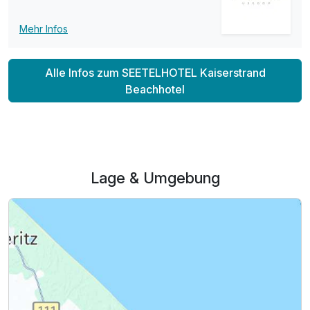
Ausstattung
Mehr Infos
Für 4 Tage
316,00 €
p.P. ab
Alle Infos zum SEETELHOTEL Kaiserstrand
Beachhotel
Suite Landseite
Lage & Umgebung
2 Erwachsene und 1 Kind