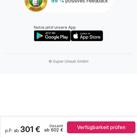
99 %
positives Feedback
Nutze jetzt unsere App
© Super Urlaub GmbH
Gesamt
Verfügbarkeit prüfen
301 €
ab 602 €
p.P. ab