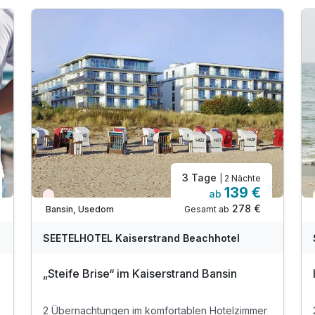
3 Tage
| 2 Nächte
139 €
ab
Wieder frei ab November
278 €
Gesamt ab
Bansin, Usedom
SEETELHOTEL Kaiserstrand Beachhotel
„Steife Brise“ im Kaiserstrand Bansin
2 Übernachtungen im komfortablen Hotelzimmer