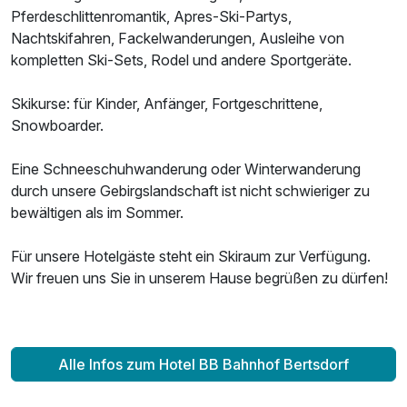
Zusatznächte
Pferdeschlittenromantik, Apres-Ski-Partys,
Nachtskifahren, Fackelwanderungen, Ausleihe von
Für 7 Tage
450,00 €
kompletten Ski-Sets, Rodel und andere Sportgeräte.
p.P. ab
Skikurse: für Kinder, Anfänger, Fortgeschrittene,
Snowboarder.
Eine Schneeschuhwanderung oder Winterwanderung
Twinbettzimmer
durch unsere Gebirgslandschaft ist nicht schwieriger zu
2 Erwachsene
bewältigen als im Sommer.
Ausstattung
Für unsere Hotelgäste steht ein Skiraum zur Verfügung.
Wir freuen uns Sie in unserem Hause begrüßen zu dürfen!
Zusatznächte
Für 7 Tage
499,00 €
p.P. ab
Alle Infos zum Hotel BB Bahnhof Bertsdorf