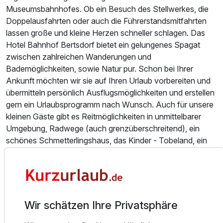
Museumsbahnhofes. Ob ein Besuch des Stellwerkes, die
Doppelzimmer mit Balkon
Doppelausfahrten oder auch die Führerstandsmitfahrten
2 Erwachsene
lassen große und kleine Herzen schneller schlagen. Das
Hotel Bahnhof Bertsdorf bietet ein gelungenes Spagat
zwischen zahlreichen Wanderungen und
Bademöglichkeiten, sowie Natur pur. Schon bei Ihrer
Ankunft möchten wir sie auf Ihren Urlaub vorbereiten und
übermitteln persönlich Ausflugsmöglichkeiten und erstellen
gern ein Urlaubsprogramm nach Wunsch. Auch für unsere
kleinen Gäste gibt es Reitmöglichkeiten in unmittelbarer
Umgebung, Radwege (auch grenzüberschreitend), ein
schönes Schmetterlingshaus, das Kinder - Tobeland, ein
solar beheiztes Erlebnisbad nur 400m entfernt,
Abenteuerspielplatz am Badesee, ein Tierpark und das
ganz besondere Highlight befindet sich direkt im Hotel,
denn Getränke werden mit dem Zug serviert. Schon Kaiser
Karl IV. fühlte sich im Zittauer Gebirge so wohl, dass er auf
Wir schätzen Ihre Privatsphäre
dem Berg Oybin sein Alterssitz ausbauen lies. Gönne Sie