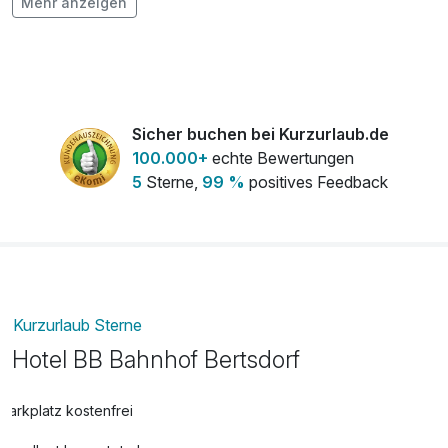
Mehr anzeigen
Flasche Champagner
75,00 €
pro Stück
Flasche Prosecco
25,00 €
pro Stück
Flasche Sekt
25,00 €
Sicher buchen bei Kurzurlaub.de
pro Stück
100.000+
echte Bewertungen
5
Sterne,
99 %
positives Feedback
Strauß rote Rosen
3,50 €
pro Stück
Kurzurlaub Sterne
Hotel BB Bahnhof Bertsdorf
Parkplatz kostenfrei