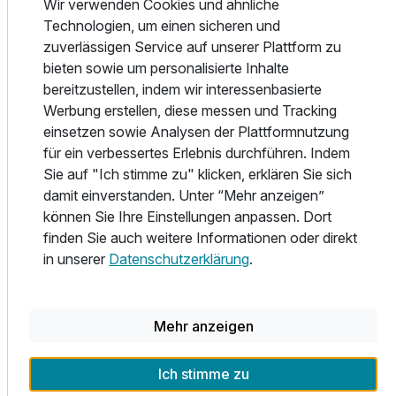
sich ein bisschen Nostalgie pur gepaart mit einem
Wir verwenden Cookies und ähnliche
unvergesslichen Aufenthalt und fabelhaften
Technologien, um einen sicheren und
Felsformationen wohin das Auge reicht.
zuverlässigen Service auf unserer Plattform zu
bieten sowie um personalisierte Inhalte
Der noch reguläre Dampfbetrieb auf der "Zittauer
bereitzustellen, indem wir interessenbasierte
Bimmelbahn", wie sie liebevoll im Volksmund genannt wird,
Werbung erstellen, diese messen und Tracking
zieht jährlich viele Touristen und Tagesausflügler aus nah
einsetzen sowie Analysen der Plattformnutzung
und fern in ihren Bann. Ein besonderes Gefühl ist es, den
für ein verbessertes Erlebnis durchführen. Indem
Ausstattung
Dampfzügen bei ihrer donnernden Fahrt zuzuschauen.
Sie auf "Ich stimme zu" klicken, erklären Sie sich
Viele Besucher wollen einfach nicht glauben, dass die
damit einverstanden. Unter “Mehr anzeigen”
Dampflokomotive hier noch ihren täglichen Planeinsatz
können Sie Ihre Einstellungen anpassen. Dort
Zusatznächte
absolviert.
finden Sie auch weitere Informationen oder direkt
in unserer
Datenschutzerklärung
.
Für 7 Tage
569,00 €
p.P. ab
In der stilvollen und gepflegten Atmosphäre unseres
Restaurants können Sie die herzliche Gastlichkeit der
sächsischen Menschen genießen. Im Sommer lädt Sie
Mehr anzeigen
auch unser mediterraner Palmengarten zum Verweilen ein.
Unser Küchenchef bietet Ihnen aus frischen Produkten
Ich stimme zu
eine umfangreiche Speisekarte mit vorzüglichen Gerichten.
Familienzimmer