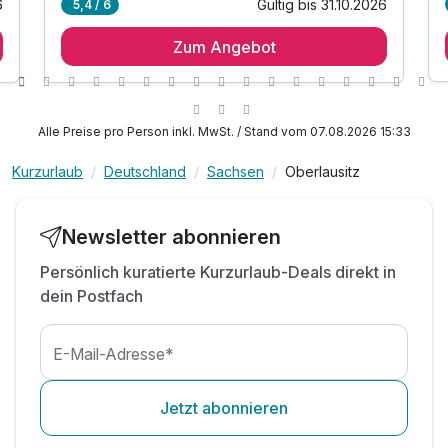
6
Gültig bis 31.10.2026
5,4 / 6
2 Übernachtungen
Zum Angebot
2 x umfangreiches Frühstück
1 x Abendessen im Rahmen der Halbpension
1 x 1 Tourenkarte Zittauer Gebirge- Naturpark
inkl. Nutzung der Gästekarte Oberlausitz -
Alle Preise pro Person inkl. MwSt. / Stand vom 07.08.2026 15:33
kostenfreie Fahrt mit allen Buslinien ab Hotel
Kurzurlaub
Deutschland
Sachsen
Oberlausitz
50% Rabatt auf die Tageskarte Dampfeisenbahn
inkl. Parkplatz
inkl. W-LAN
Newsletter abonnieren
Persönlich kuratierte Kurzurlaub-Deals direkt in
dein Postfach
E-Mail-Adresse*
Jetzt abonnieren