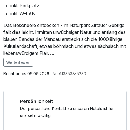
inkl. Parkplatz
inkl. W-LAN
Das Besondere entdecken - im Naturpark Zittauer Gebirge
fällt dies leicht. Inmitten urwüchsiger Natur und entlang des
blauen Bandes der Mandau erstreckt sich die 1000jährige
Kulturlandschaft, etwas böhmisch und etwas sächsisch mit
liebenswürdigem Flair.
Weiterlesen
Besuchen Sie Deutschlands östlichstes Mittelgebirge und
Im Angebot enthalten
erobern Sie die reizvolle Landschaft. Egal ob gemächliche
Parkplatz, W-LAN Nutzung / Internetnutzung
Buchbar bis 06.09.2026.
Nr: A133538-5230
Spaziergänger, Familien mit kleinen und älteren Kindern
oder ambitionierte Sportler: Die wundersam geformten
Sandsteinfelsen begeistern Jeden. Schauen Sie genauer
Persönlichkeit
hin, dann können Sie „Schildkröte“, „Orgel“ und
„Teekanne” erkennen.
Der persönliche Kontakt zu unseren Hotels ist für
uns sehr wichtig.
Gut markierte Wanderwege führen in den Naturpark
Zittauer Gebirge daher sind wir ein idealer Ausgangspunkt,