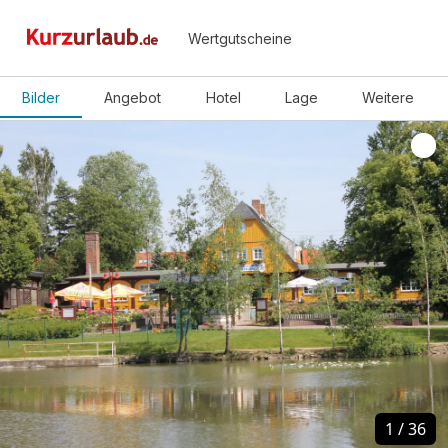
Wertgutscheine
Bilder
Angebot
Hotel
Lage
Weitere
1
1
/
/
36
36