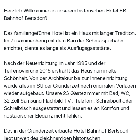
Herzlich Willkommen in unserem historischen Hotel BB
Bahnhof Bertsdorf!
Das familiengeführte Hotel ist ein Haus mit langer Tradition.
Im Zusammenhang mit dem Bau der Schmalspurbahn
errichtet, diente es lange als Ausflugsgaststätte.
Nach der Neuerrichtung im Jahr 1995 und der
Ausstattung
Teilrenovierung 2015 erstrahlt das Haus nun in alter
Schönheit. Von der Architektur bis zur Inneneinrichtung
wurde alles im Stil der Gründerzeit nach originalen Vorlagen
Zusatznächte
wieder aufgebaut. Unsere 23 Gästezimmer mit Bad, WC,
32 Zoll Samsung Flachbild TV , Telefon , Schreibpult oder
Für 7 Tage
520,00 €
p.P. ab
Schreibtisch ausgestattet und lassen es an Komfort und
nostalgischer Eleganz nicht fehlen.
Das in der Gründerzeit erbaute Hotel Bahnhof Bertsdorf
liegt unweit des gleichnamigen historischen