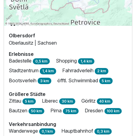
Olbersdorf
Oberlausitz | Sachsen
Erlebnisse
Badestelle
Shopping
0,5 km
1,4 km
Stadtzentrum
Fahrradverleih
1,4 km
2 km
Bootsverleih
öfftl. Schwimmbad
3 km
5 km
Größere Städte
Zittau
Liberec
Görlitz
5 km
30 km
40 km
Bautzen
Pirna
Dresden
50 km
75 km
100 km
Verkehrsanbindung
Wanderwege
Hauptbahnhof
0,1 km
0,3 km