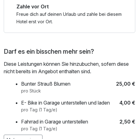
Zahle vor Ort
um die Schönheiten der Landschaft am Dreiländereck zu
erkunden.
Freue dich auf deinen Urlaub und zahle bei diesem
Zahlreiche Radwege laden zu ausgiebigen und erholsamen
Hotel erst vor Ort.
Ausflügen ein.
Für Naturfreunde wurde ein Tagebaulehrpfad geschaffen
und ein Lehrpfad zur Geschichte des Bergbaus bis in die
Darf es ein bisschen mehr sein?
benachbarte Tschechische Republik angelegt.
Diese Leistungen können Sie hinzubuchen, sofern diese
nicht bereits im Angebot enthalten sind.
Bunter Strauß Blumen
25,00 €
pro Stück
E- Bike in Garage unterstellen und laden
4,00 €
pro Tag (1 Tag/e)
Fahrrad in Garage unterstellen
2,50 €
pro Tag (1 Tag/e)