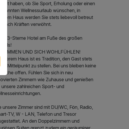
lant haben, ob Sie Sport, Erholung oder einen
tspannten Wellnessurlaub wünschen, in
serem Haus werden Sie stets liebevoll betreut
d nach Kräften verwöhnt.
ser 3-Sterne Hotel am Fuße des großen
chels!
KOMMEN UND SICH WOHLFÜHLEN!
unserem Haus ist es Tradition, den Gast stets
den Mittelpunkt zu stellen. Bei uns bleiben keine
nsche offen. Fühlen Sie sich in neu
novierten Zimmern wie Zuhause und genießen
e unsere zahlreichen Sport- und
llnesseinrichtungen.
le unsere Zimmer sind mit DU/WC, Fön, Radio,
art-TV, W - LAN, Telefon und Tresor
sgestattet. An den Doppelzimmern und
xuriösen Suiten grenzt zudem ein geräumiger