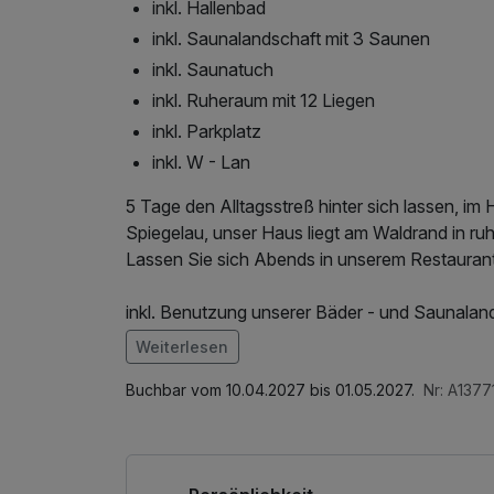
inkl. Hallenbad
inkl. Saunalandschaft mit 3 Saunen
inkl. Saunatuch
inkl. Ruheraum mit 12 Liegen
inkl. Parkplatz
inkl. W - Lan
5 Tage den Alltagsstreß hinter sich lassen, i
Spiegelau, unser Haus liegt am Waldrand in ruh
Lassen Sie sich Abends in unserem Restaurant
inkl. Benutzung unserer Bäder - und Saunaland
Sanarium mit Lichttherapie und Kräuterdampfb
Weiterlesen
Liegewiese.
Im Angebot enthalten
1 x Welcome Drink, Saunabenutzung, Saunatuc
Buchbar vom 10.04.2027 bis 01.05.2027.
Nr: A1377
des Wellnessbereichs, W-LAN Nutzung / Intern
Shuttleservice vom/zum Bahnhof