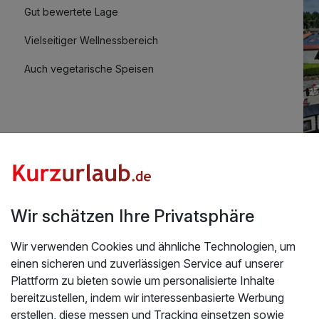
Gut bewertete Lage
Vielseitiger Wellnessbereich
Auch vegetarische Speisen
Kostenloses W-LAN
Mit Hotelbar
Üb
Wir schätzen Ihre Privatsphäre
otel" 2025/2026
. Ein wirklich tolles Hotel. Sehr
Wi
Wir verwenden Cookies und ähnliche Technologien, um
iche Zimmer sowie ein ausgezeichnetes Frühstück.
Sp
einen sicheren und zuverlässigen Service auf unserer
kommen. Wir haben uns rundum wohlgefühlt und
UR
Plattform zu bieten sowie um personalisierte Inhalte
BA
bereitzustellen, indem wir interessenbasierte Werbung
07.01.2026
Wa
erstellen, diese messen und Tracking einsetzen sowie