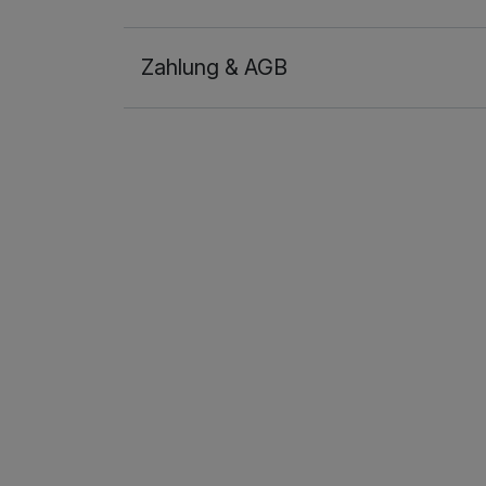
Zahlung & AGB
Ausstattung
Zusatznächte
Für 6 Tage
Einzelzimmer
1 Erwachsenen