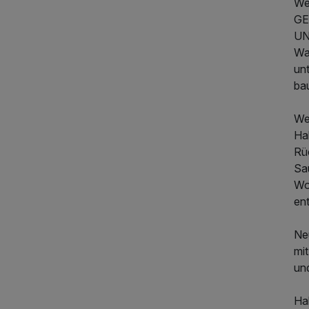
We
GE
UN
Wa
un
ba
We
Ha
Rü
Sa
Woh
en
Neu
mi
un
Hal
499,00 €
p.P. ab