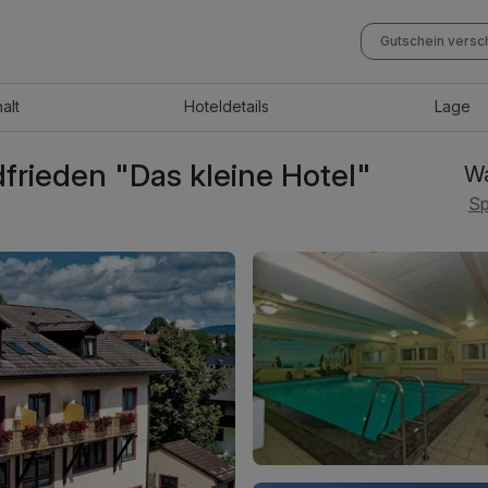
Gutschein vers
halt
Hotel
details
Lage
frieden "Das kleine Hotel"
Wa
Sp