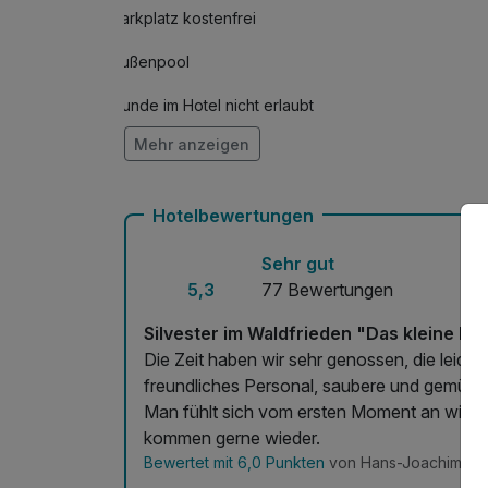
Parkplatz kostenfrei
Außenpool
Hunde im Hotel nicht erlaubt
Mehr anzeigen
Fahrradverleih
Zimmerservice verfügbar
Hotelbewertungen
Sehr gut
5,3
77 Bewertungen
Silvester im Waldfrieden "Das kleine H
Die Zeit haben wir sehr genossen, die leider zu schnell vorbei war
freundliches Personal, saubere und gemütl
Man fühlt sich vom ersten Moment an will
kommen gerne wieder.
Bewertet mit 6,0 Punkten
von Hans-Joachim am 