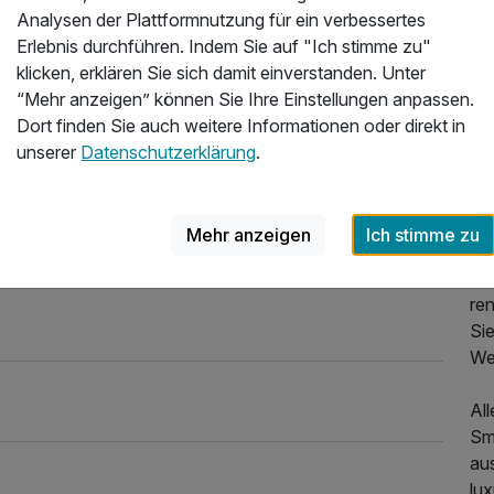
gep
Analysen der Plattformnutzung für ein verbessertes
en
Erlebnis durchführen. Indem Sie auf "Ich stimme zu"
un
klicken, erklären Sie sich damit einverstanden. Unter
un
“Mehr anzeigen” können Sie Ihre Einstellungen anpassen.
Dort finden Sie auch weitere Informationen oder direkt in
Un
unserer
Datenschutzerklärung
.
Ra
AN
In 
Mehr anzeigen
Ich stimme zu
in 
Wü
re
Si
We
Al
Sm
au
lu