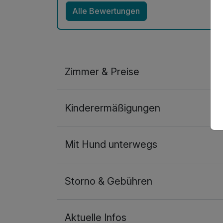
Alle Bewertungen
Zimmer & Preise
Doppelzimmer mit Balkon
Kinderermäßigungen
2 Erwachsene
Mit Hund unterwegs
Storno & Gebühren
Aktuelle Infos