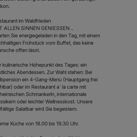
lkon.
staurant im Waldfrieden
T ALLEN SINNEN GENIESSEN ..
rten Sie energiegeladen in den Tag, mit einem
chhaltigen Frühstück vom Buffet, das keine
nsche offen lässt.
r kulinarische Höhepunkt des Tages: ein
stliches Abendessen. Zur Wahl stehen: Bei
lbpension ein 4-Gang-Menü (Hauptgang frei
lbar) oder im Restaurant a´ la carte mit
nheimischen Schmankerln, internationale
ssikern oder leichter Wellnesskost. Unsere
lfältige Salatbar wird Sie begeistern.
rme Küche von 18.00 bis 19.30 Uhr.