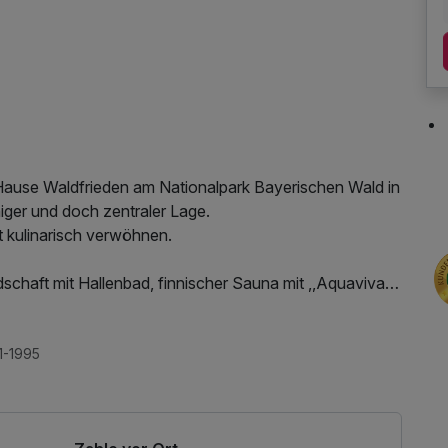
m Hause Waldfrieden am Nationalpark Bayerischen Wald in
iger und doch zentraler Lage.
 kulinarisch verwöhnen.
schaft mit Hallenbad, finnischer Sauna mit ,,Aquaviva",
ad, Aufenthaltsräume mit Internetanschluss und
h, Parkplatz, Nutzung des Fitnessbereichs, Nutzung
1-1995
etnutzung, kostenfreie Nutzung öffentl. Nahverkehr,