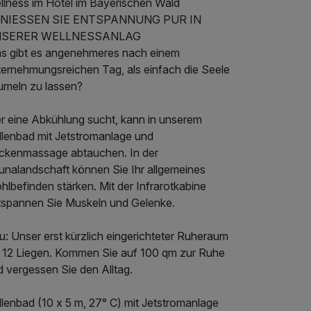
llness im Hotel im Bayerischen Wald
NIESSEN SIE ENTSPANNUNG PUR IN
SERER WELLNESSANLAG
s gibt es angenehmeres nach einem
ternehmungsreichen Tag, als einfach die Seele
umeln zu lassen?
r eine Abkühlung sucht, kann in unserem
llenbad mit Jetstromanlage und
ckenmassage abtauchen. In der
unalandschaft können Sie Ihr allgemeines
lbefinden stärken. Mit der Infrarotkabine
tspannen Sie Muskeln und Gelenke.
: Unser erst kürzlich eingerichteter Ruheraum
t 12 Liegen. Kommen Sie auf 100 qm zur Ruhe
d vergessen Sie den Alltag.
lenbad (10 x 5 m, 27° C) mit Jetstromanlage