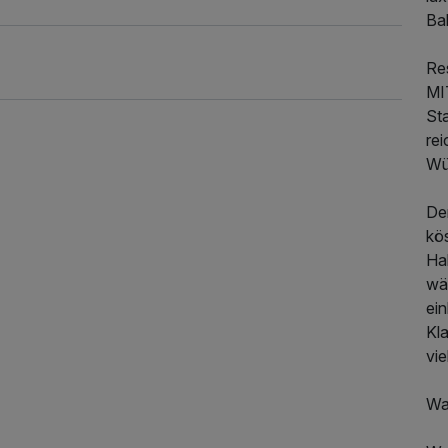
Ba
Re
MI
Sta
rei
Wü
De
kö
475,00 €
p.P. ab
Ha
wäh
ei
Kla
vie
Wa