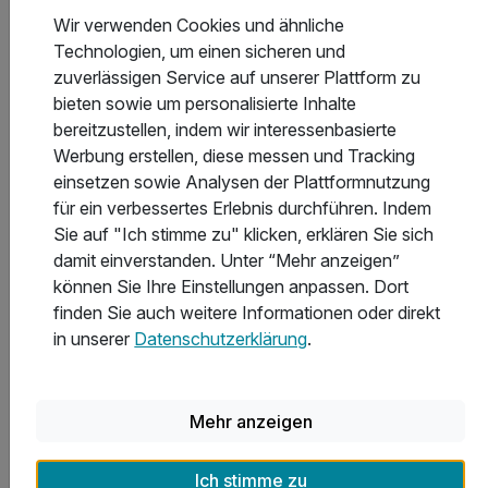
es vor Ort gern dazu, damit du die Urlaubsregion auf
Wir verwenden Cookies und ähnliche
eigene Faust unsicher machen kannst.
Technologien, um einen sicheren und
zuverlässigen Service auf unserer Plattform zu
Weitere Extras
bieten sowie um personalisierte Inhalte
bereitzustellen, indem wir interessenbasierte
Werbung erstellen, diese messen und Tracking
Einige Hotels bieten dir besondere Extras wie Romantische
einsetzen sowie Analysen der Plattformnutzung
Abende mit Candle-Light-Dinner, entspannende Spa-
für ein verbessertes Erlebnis durchführen. Indem
Behandlungen oder Eintrittskarten in eine Therme, einen
Sie auf "Ich stimme zu" klicken, erklären Sie sich
Freizeitpark oder einen Zoo der Region. Auch
damit einverstanden. Unter “Mehr anzeigen”
Wanderkarten bekommst du an der Rezeption. Ebenfalls
können Sie Ihre Einstellungen anpassen. Dort
beliebt sind attraktive Vorteile wie beispielsweise die
finden Sie auch weitere Informationen oder direkt
Füssen Card, mit der du viele Angebote der Region
in unserer
Datenschutzerklärung
.
kostenfrei oder vergünstigt nutzen kannst.
Mehr anzeigen
Die besten Orte für einen
Kurzurlaub in Bayern
Ich stimme zu