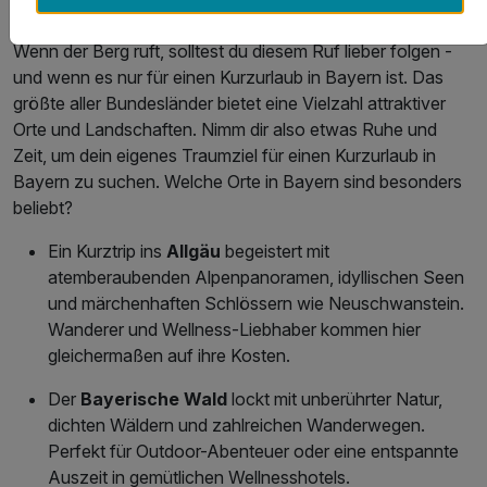
Wenn der Berg ruft, solltest du diesem Ruf lieber folgen -
und wenn es nur für einen Kurzurlaub in Bayern ist. Das
größte aller Bundesländer bietet eine Vielzahl attraktiver
Orte und Landschaften. Nimm dir also etwas Ruhe und
Zeit, um dein eigenes Traumziel für einen Kurzurlaub in
Bayern zu suchen. Welche Orte in Bayern sind besonders
beliebt?
Ein Kurztrip ins
Allgäu
begeistert mit
atemberaubenden Alpenpanoramen, idyllischen Seen
und märchenhaften Schlössern wie Neuschwanstein.
Wanderer und Wellness-Liebhaber kommen hier
gleichermaßen auf ihre Kosten.
Der
Bayerische Wald
lockt mit unberührter Natur,
dichten Wäldern und zahlreichen Wanderwegen.
Perfekt für Outdoor-Abenteuer oder eine entspannte
Auszeit in gemütlichen Wellnesshotels.