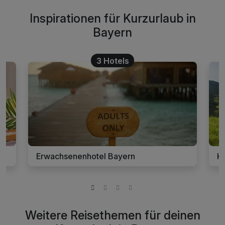
Inspirationen für Kurzurlaub in
Bayern
3 Hotels
Erwachsenenhotel Bayern
K
Weitere Reisethemen für deinen