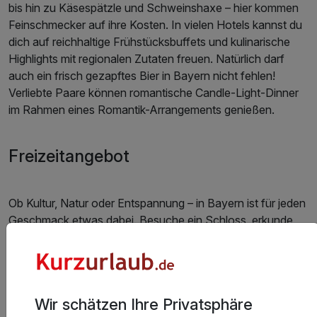
bis hin zu Käsespätzle und Schweinshaxe – hier kommen
Feinschmecker auf ihre Kosten. In vielen Hotels kannst du
dich auf reichhaltige Frühstücksbuffets und kulinarische
Highlights mit regionalen Zutaten freuen. Natürlich darf
auch ein frisch gezapftes Bier in Bayern nicht fehlen!
Verliebte Paare können romantische Candle-Light-Dinner
im Rahmen eines Romantik-Arrangements genießen.
Freizeitangebot
Ob Kultur, Natur oder Entspannung – in Bayern ist für jeden
Geschmack etwas dabei. Besuche ein Schloss, erkunde
die Alpen oder entdecke charmante Dörfer mit
traditionellem Flair. Viele Hotels bieten Arrangements, die
Erlebnisse wie geführte Wanderungen oder Eintrittskarten
(beispielsweise für den Tiergarten Nürnberg oder aber die
Wir schätzen Ihre Privatsphäre
Therme in Bad Füssing) beinhalten. Auch Stadtpläne gibt