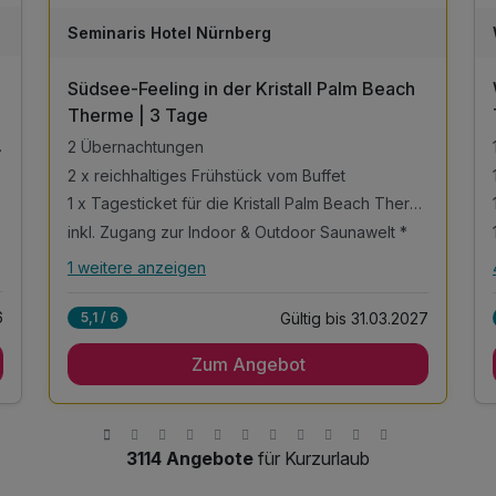
W
Seminaris Hotel Nürnberg
2
Südsee-Feeling in der Kristall Palm Beach
6
Therme | 3 Tage
springbett
2 Übernachtungen
2 x reichhaltiges Frühstück vom Buffet
1 x Tagesticket für die Kristall Palm Beach Therme
inkl. Zugang zur Indoor & Outdoor Saunawelt *
1 weitere anzeigen
Alle Inklusivleistungen
5 enthalten
6
Gültig bis 31.03.2027
5,1 / 6
2 Übernachtungen
Zum Angebot
2 x reichhaltiges Frühstück vom Buffet
1 x Tagesticket für die Kristall Palm Beach
Therme
inkl. Zugang zur Indoor & Outdoor Saunawelt *
3114 Angebote
für Kurzurlaub
inkl. Zugang zum Erlebnisbad & Rutschenwelt*