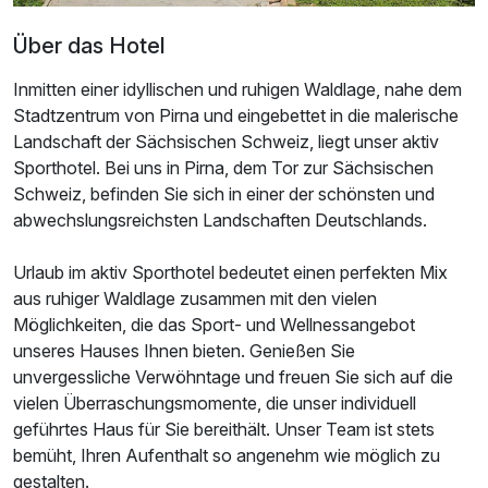
Über das Hotel
Inmitten einer idyllischen und ruhigen Waldlage, nahe dem
Stadtzentrum von Pirna und eingebettet in die malerische
Landschaft der Sächsischen Schweiz, liegt unser aktiv
Sporthotel. Bei uns in Pirna, dem Tor zur Sächsischen
Schweiz, befinden Sie sich in einer der schönsten und
Ausstattung
abwechslungsreichsten Landschaften Deutschlands.
Urlaub im aktiv Sporthotel bedeutet einen perfekten Mix
Zusatznächte
aus ruhiger Waldlage zusammen mit den vielen
Möglichkeiten, die das Sport- und Wellnessangebot
Für 3 Tage
209,00 €
p.P. ab
unseres Hauses Ihnen bieten. Genießen Sie
unvergessliche Verwöhntage und freuen Sie sich auf die
vielen Überraschungsmomente, die unser individuell
geführtes Haus für Sie bereithält. Unser Team ist stets
bemüht, Ihren Aufenthalt so angenehm wie möglich zu
gestalten.
Doppelzimmer Superior