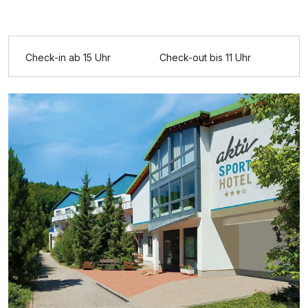
Ausstattung
Check-in ab 15 Uhr
Check-out bis 11 Uhr
Zusatznächte
Für 3 Tage
189,00 €
p.P. ab
Doppelzimmer Komfort
2 Erwachsene und 1 Kind