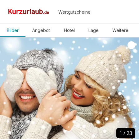
Wertgutscheine
Bilder
Angebot
Hotel
Lage
Weitere
1
1
/
/
23
23