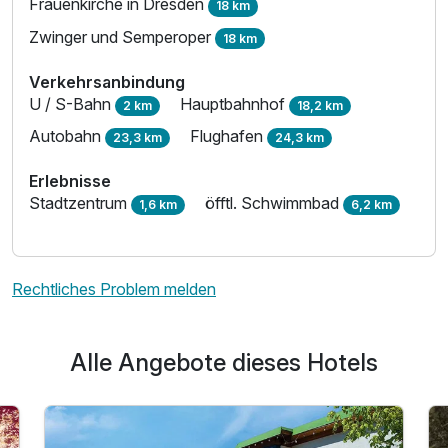
Frauenkirche in Dresden
18 km
Zwinger und Semperoper
18 km
Verkehrsanbindung
U / S-Bahn
Hauptbahnhof
2 km
18,2 km
Autobahn
Flughafen
23,3 km
24,3 km
Erlebnisse
Stadtzentrum
öfftl. Schwimmbad
1,6 km
6,2 km
Rechtliches Problem melden
Alle Angebote dieses Hotels