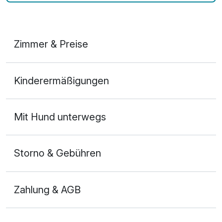
Zimmer & Preise
Doppelzimmer
Kinderermäßigungen
2 Erwachsene und 1 Kind
Mit Hund unterwegs
Storno & Gebühren
Zahlung & AGB