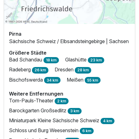
Pirna
Sächsische Schweiz / Elbsandsteingebirge | Sachsen
Größere Städte
Bad Schandau
Glashütte
18 km
23 km
Radeberg
Dresden
26 km
28 km
Bischofswerda
Meißen
34 km
55 km
Weitere Entfernungen
Tom-Pauls-Theater
2 km
Barockgarten Großsedlitz
3 km
Miniaturpark Kleine Sächsische Schweiz
4 km
Schloss und Burg Weesenstein
6 km