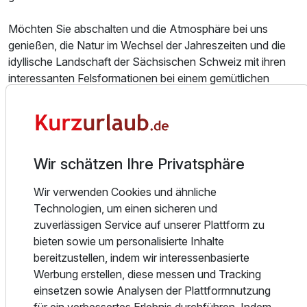
2 Erwachsene und 1 Kind
Möchten Sie abschalten und die Atmosphäre bei uns
genießen, die Natur im Wechsel der Jahreszeiten und die
Ausstattung
idyllische Landschaft der Sächsischen Schweiz mit ihren
interessanten Felsformationen bei einem gemütlichen
Zusatznächte
Spaziergang erleben? Oder vielleicht bei einer aktiven
Wanderung die Wälder entdecken, auch dafür bieten sich
zahlreiche Möglichkeiten.
Für 3 Tage
219,00 €
p.P. ab
Sollten Sie die Gegend entlang der Elbe auf dem
Wir schätzen Ihre Privatsphäre
bekannten Elbradweg erkunden wollen, stehen Ihnen
Wir verwenden Cookies und ähnliche
hoteleigene Fahrräder zur Ausleihe zur Verfügung. Ob
Technologien, um einen sicheren und
kulturelle Sehenswürdigkeiten, gezielte Ausflugsfahrten
Einzelzimmer
zuverlässigen Service auf unserer Plattform zu
oder individuelle Tagestouren - egal welche
1 Erwachsenen
bieten sowie um personalisierte Inhalte
Freizeitgestaltung Sie suchen, wir beraten Sie gern.
bereitzustellen, indem wir interessenbasierte
Übrigens stehen Ihnen direkt am Haus ausreichend
Werbung erstellen, diese messen und Tracking
Parkplätze kostenlos zur Verfügung.
Ausstattung
einsetzen sowie Analysen der Plattformnutzung
für ein verbessertes Erlebnis durchführen. Indem