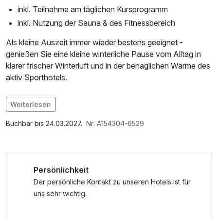
inkl. Teilnahme am täglichen Kursprogramm
inkl. Nutzung der Sauna & des Fitnessbereich
Als kleine Auszeit immer wieder bestens geeignet -
genießen Sie eine kleine winterliche Pause vom Alltag in
klarer frischer Winterluft und in der behaglichen Wärme des
aktiv Sporthotels.
Im Angebot enthalten
Weiterlesen
Saunabenutzung, Parkplatz, Nutzung des Fitnessbereichs,
W-LAN Nutzung / Internetnutzung
Buchbar bis 24.03.2027.
Nr: A154304-6529
Persönlichkeit
Der persönliche Kontakt zu unseren Hotels ist für
uns sehr wichtig.