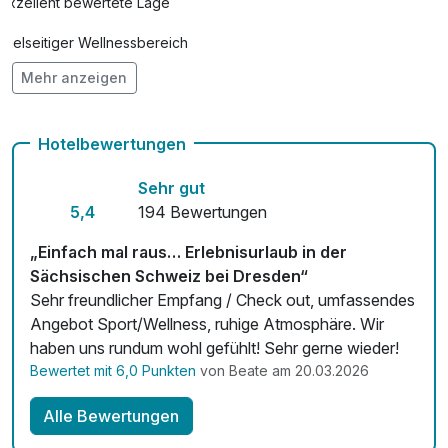
Exzellent bewertete Lage
pro Person (1 Tag/e)
Vielseitiger Wellnessbereich
Leihfahrrad
8,50 €
Mehr anzeigen
pro Tag
Hunde im Hotel nicht erlaubt
Lunchpaket
14,00 €
Auch vegetarische Speisen
pro Person
Hotelbewertungen
Fahrradverleih
Obstkorb
20,00 €
Sehr gut
pro Zimmer
Fitnessgeräte stehen bereit
5,4
194 Bewertungen
Kostenloses W-LAN
„Einfach mal raus… Erlebnisurlaub in der
Romantisch dekoriertes Zimmer
20,00 €
Sächsischen Schweiz bei Dresden“
Zimmerservice verfügbar
pro Zimmer
Sehr freundlicher Empfang / Check out, umfassendes
Angebot Sport/Wellness, ruhige Atmosphäre. Wir
Mit Hotelbar
Rückenmassage
40,00 €
haben uns rundum wohl gefühlt! Sehr gerne wieder!
pro Person (25 Minuten)
Bewertet mit 6,0 Punkten
von Beate am 20.03.2026
Vollpension
57,00 €
Alle Bewertungen
pro Person (1 Tag/e)