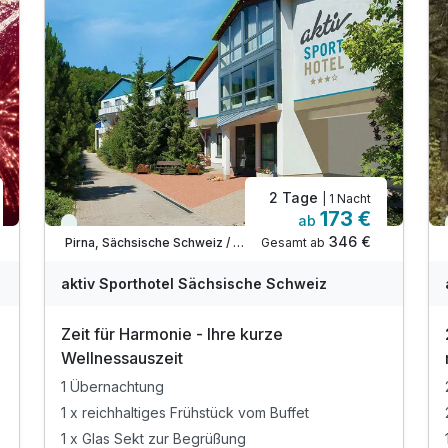
2 Tage
| 1 Nacht
173 €
ab
Viele Termine frei
346 €
Gesamt ab
Pirna, Sächsische Schweiz / Elbsandsteingebirge
aktiv Sporthotel Sächsische Schweiz
Zeit für Harmonie - Ihre kurze
Wellnessauszeit
1 Übernachtung
1 x reichhaltiges Frühstück vom Buffet
1 x Glas Sekt zur Begrüßung