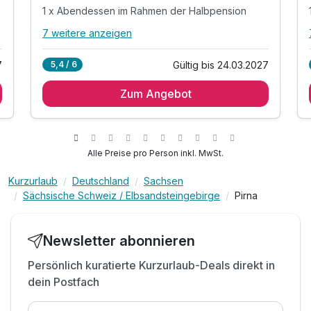
1 x Abendessen im Rahmen der Halbpension
7 weitere anzeigen
Alle Inklusivleistungen
11 enthalten
7
Gültig bis 24.03.2027
5,4 / 6
1 Übernachtung
Zum Angebot
1 x reichhaltiges Frühstück vom Buffet
1 x Glas Sekt zur Begrüßung
1 x Abendessen im Rahmen der Halbpension
1 x Ganzkörpermassage mit duftenden Aromen
Alle Preise pro Person inkl. MwSt.
(60min)
inkl. Teilnahme am täglichen Kursprogramm
Kurzurlaub
Deutschland
Sachsen
Sächsische Schweiz / Elbsandsteingebirge
Pirna
1 x Vitamin-Drink
inkl. Tee und Wasser im Wellnessbereich
inkl. Leihbademantel und Handtücher
Newsletter abonnieren
inkl. Nutzung der Saunalandschaft
Persönlich kuratierte Kurzurlaub-Deals direkt in
inkl. Nutzung des großzügigen Fitnessbereich
dein Postfach