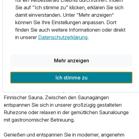
Wählen Sie je nach Appetit und Stimmung. Von
Zusatznächte
Sie auf "Ich stimme zu" klicken, erklären Sie sich
kulinarischen Köstlichkeiten aus der Region bis hin zu
damit einverstanden. Unter “Mehr anzeigen”
Wellnessmenüs – eine leichte, leckere Küche erwartet Sie
Für 3 Tage
229,00 €
können Sie Ihre Einstellungen anpassen. Dort
und hält fit für den Tag. Ob in unserem Restaurant, an der
p.P. ab
finden Sie auch weitere Informationen oder direkt
Bar, in unserer gemütlichen Lounge oder im großzügigen
in unserer
Datenschutzerklärung
.
Biergarten – entscheiden Sie selbst.
Egal ob nach einem erlebnisreichen Tag, dem Sport, vor
dem Essen oder einfach nur um sich und seinem Körper
Mehr anzeigen
etwas Gutes zu tun - nutzen Sie unser umfangreiches
Wellnessangebot. Für entspannende Stunden in unserem
Ich stimme zu
Wohlfühlbereich sorgen unsere verschiedenen Saunen.
Wählen Sie zwischen Dampfbad, Aromasauna oder
Finnischer Sauna. Zwischen den Saunagängen
entspannen Sie sich in unserer großzügig gestalteten
Ruhezone oder relaxen in der gemütlichen Saunalounge
mit gastronomischer Betreuung.
Genießen und entspannen Sie in moderner, angenehm