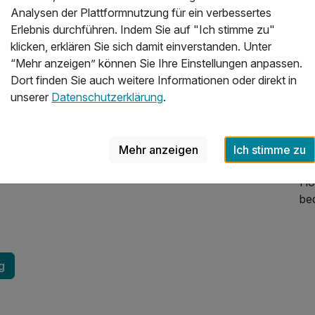
Analysen der Plattformnutzung für ein verbessertes
Sna
Erlebnis durchführen. Indem Sie auf "Ich stimme zu"
de
klicken, erklären Sie sich damit einverstanden. Unter
vi
“Mehr anzeigen” können Sie Ihre Einstellungen anpassen.
gr
Dort finden Sie auch weitere Informationen oder direkt in
la
unserer
Datenschutzerklärung
.
Im
3 
Mehr anzeigen
Ich stimme zu
De
275,00 €
p.P. ab
Ho
be
g