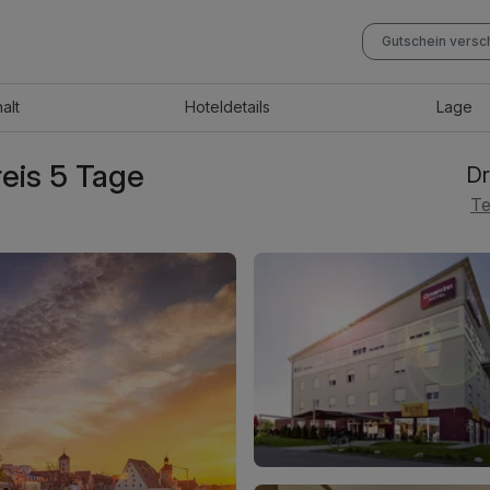
Gutschein vers
halt
Hotel
details
Lage
eis 5 Tage
Dr
Te