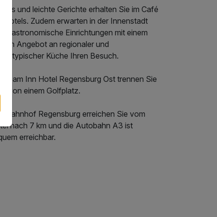
cks und leichte Gerichte erhalten Sie im Café
s Hotels. Zudem erwarten in der Innenstadt
ele gastronomische Einrichtungen mit einem
oßen Angebot an regionaler und
ndestypischer Küche Ihren Besuch.
 Dream Inn Hotel Regensburg Ost trennen Sie
km von einem Golfplatz.
n Bahnhof Regensburg erreichen Sie vom
tel nach 7 km und die Autobahn A3 ist
quem erreichbar.