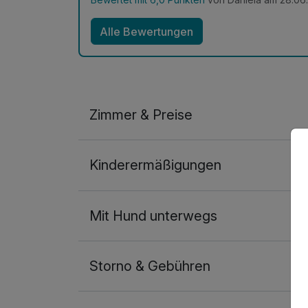
Alle Bewertungen
Zimmer & Preise
Doppelzimmer
Kinderermäßigungen
2 Erwachsene
Ausstattung
Mit Hund unterwegs
Zusatznächte
Storno & Gebühren
Für 5 Tage