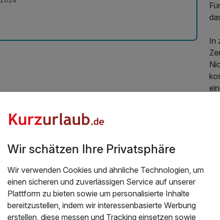
Für
das
In
Ze
Ni
ko
ein
Ch
Di
si
Wir schätzen Ihre Privatsphäre
Fl
mi
Wir verwenden Cookies und ähnliche Technologien, um
Haa
einen sicheren und zuverlässigen Service auf unserer
ge
Plattform zu bieten sowie um personalisierte Inhalte
En
200,00 €
p.P. ab
bereitzustellen, indem wir interessenbasierte Werbung
Föh
erstellen, diese messen und Tracking einsetzen sowie