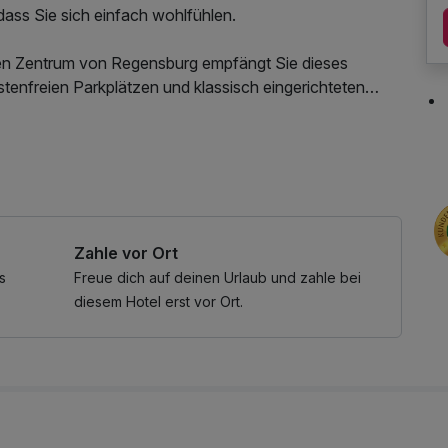
dass Sie sich einfach wohlfühlen.
hen Zentrum von Regensburg empfängt Sie dieses
tenfreien Parkplätzen und klassisch eingerichteten
ut.
 sind modern eingerichtet und verfügen über einen
 Late Check Out
er mit kostenfreien Pflegeprodukten und einem
ell gefliestes Badezimmer mit geräumiger
öhn und Toilette.
Zahle vor Ort
otel nach 6 km und die Autobahn A3 ist bequem
s
Freue dich auf deinen Urlaub und zahle bei
diesem Hotel erst vor Ort.