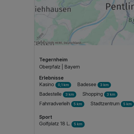
Tegernheim
Oberpfalz | Bayern
Erlebnisse
Kasino
Badesee
0,1 km
3 km
Badestelle
Shopping
3 km
3 km
Fahrradverleih
Stadtzentrum
5 km
5 km
Sport
Golfplatz 18 L.
5 km