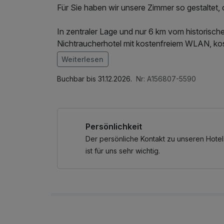
Für Sie haben wir unsere Zimmer so gestaltet, 
In zentraler Lage und nur 6 km vom historisc
Nichtraucherhotel mit kostenfreiem WLAN, kos
Zimmern. Es bietet einen Express-Check-in/-o
Weiterlesen
Im Angebot enthalten
Die Zimmer im Dream Inn Hotel Regensburg Ost
Parkplatz, W-LAN Nutzung / Internetnutzung,
Buchbar bis 31.12.2026.
Nr: A156807-5590
Flachbild-Sat-TV sowie ein eigenes Badezimm
Haartrockner. Jedes Zimmer verfügt über ein h
Entspannungsdusche, Waschbecken, Spiegel, F
Persönlichkeit
Den Bahnhof Regensburg erreichen Sie vom H
Der persönliche Kontakt zu unseren Hotel
erreichbar.
ist für uns sehr wichtig.