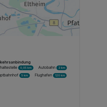
kehrsanbindung
haltestelle
Autobahn
0,05 km
3 km
ptbahnhof
Flughafen
5 km
120 km