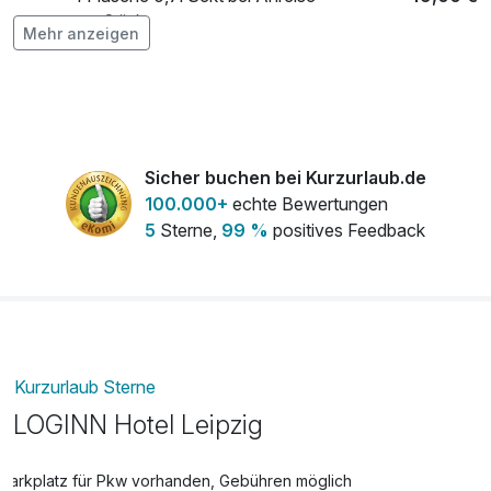
pro Stück
Mehr anzeigen
Early Check-In ab 10 Uhr, auf Anfrage
44,00 €
nach Verfügbarkeit
pro Stück
Haustier/Hund
32,00 €
Sicher buchen bei Kurzurlaub.de
pro Aufenthalt
100.000+
echte Bewertungen
Late Check-out bis 15 Uhr, auf Anfrage
44,00 €
5
Sterne,
99 %
positives Feedback
nach Verfügbarkeit
pro Stück
Kurzurlaub Sterne
LOGINN Hotel Leipzig
Parkplatz für Pkw vorhanden, Gebühren möglich