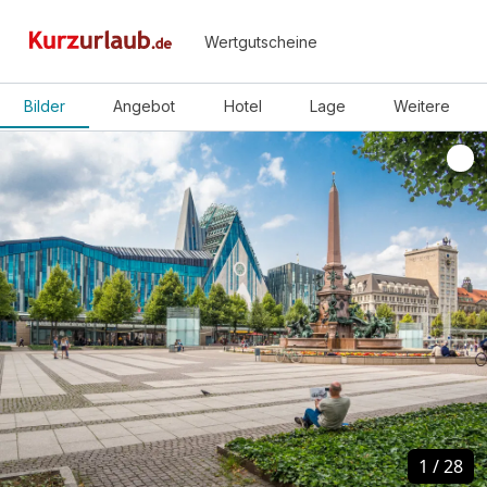
Wertgutscheine
Bilder
Angebot
Hotel
Lage
Weitere
1
1
/
/
28
28