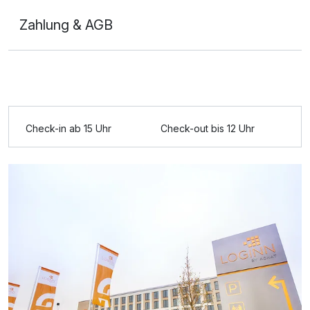
Zahlung & AGB
Ausstattung
Zusatznächte
Check-in ab 15 Uhr
Check-out bis 12 Uhr
Für 3 Tage
99,00 €
p.P. ab
Doppelzimmer zur Einzelnutzung
1 Erwachsenen und 2 Kinder