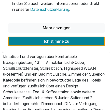
finden Sie auch weitere Informationen oder direkt
in unserer
Datenschutzerklärung
.
Durch die hervorragende Verkehrsanbindung per PKW
über die A14 und B2 oder mit öffentlichen Verkehrsmitteln
(S- und Regional-Bahn, Straßenbahn) erreichen Sie
sowohl die Leipziger Innenstadt als auch zahlreiche
Mehr anzeigen
Umlandattraktionen in nur wenigen Fahrminuten.
Ich stimme zu
Die LOGINN Gästezimmer sind funktionell und in
modernem Design eingerichtet. Sämtliche Zimmer sind
klimatisiert und verfügen über komfortable
Boxspringbetten, 43'' TV, mobilen Licht-Cube,
Schallschutzfenster, Schreibtisch, Highspeed WLAN
(kostenfrei) und ein Bad mit Dusche. Zimmer der Superior-
Kategorie befinden sich in bevorzugter Lage des Hotels
und verfügen zusätzlich über einen Design-
Schaukelsessel, Tee- & Kaffeestation sowie weitere
Amenities. Zusätzlich stehen 6 Junior-Suiten und 2
behindertengerechte Zimmer nach DIN zur Verfügung.
Familien bzw. FreundInnen bieten wir des weiteren Zimmer