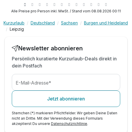
1 x Willkommensgetränk in der LOGINN Bar &
Lounge
Alle Preise pro Person inkl. MwSt. / Stand vom 08.08.2026 00:11
inkl. Stadtplan & Flyer von Leipzig & Umgebung
inkl. Nutzung Highspeed Internet / WLAN
Kurzurlaub
Deutschland
Sachsen
Burgen und Heideland
Leipzig
inkl. Nutzung LOGINN Fitnessbereich
inkl. Zocken in der Lobby an der PS4 oder XBOX
inkl. Late Check Out bis 14 Uhr (auf Anfrage)
X
Newsletter abonnieren
Persönlich kuratierte Kurzurlaub-Deals direkt in
dein Postfach
E-Mail-Adresse*
Jetzt abonnieren
Sternchen (*) markieren Pflichtfelder. Wir geben Deine Daten
nicht an Dritte. Mit der Verwendung dieses Formulars
akzeptierst Du unsere
Datenschutzrichtlinie
.