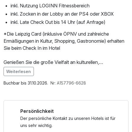
inkl. Nutzung LOGINN Fitnessbereich
inkl. Zocken in der Lobby an der PS4 oder XBOX
inkl. Late Check Out bis 14 Uhr (auf Anfrage)
*Die Leipzig Card (inklusive ÖPNV und zahlreiche
Ermäßigungen in Kultur, Shopping, Gastronomie) erhalten
Sie beim Check In im Hotel
Genießen Sie die große Vielfalt an kulturellen,
gastronomischen und Einzelhandels-Einrichtungen. Im
Weiterlesen
Arrangement haben wir für Sie bereits die Leipzig Welcome
Im Angebot enthalten
Card für einen Tag inkludiert - ein Muss für jeden, der die
Nutzung des Fitnessbereichs, W-LAN Nutzung /
Buchbar bis 31.10.2026.
Nr: A157796-6628
Stadt entdecken will. Bei Ihrer Erkundungstour durch
Internetnutzung
Leipzig können Sie mit der Card von Preisvorteilen in vielen
Bereich profitieren. Neben der kostenfreien Nutzung der
Persönlichkeit
öffentlichen Verkehrsmittel im Leipziger Stadtgebiet
genießen Sie umfassende Vergünstigungen (bis 50%) bei
Der persönliche Kontakt zu unseren Hotels ist für
zahlreichen Partnern aus den Bereichen Kultur, Freizeit,
uns sehr wichtig.