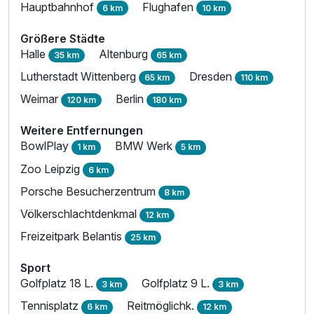
Hauptbahnhof
Flughafen
6 km
10 km
Größere Städte
Halle
Altenburg
35 km
65 km
Lutherstadt Wittenberg
Dresden
65 km
110 km
Weimar
Berlin
120 km
180 km
Weitere Entfernungen
BowlPlay
BMW Werk
1 km
5 km
Zoo Leipzig
6 km
Porsche Besucherzentrum
8 km
Völkerschlachtdenkmal
12 km
Freizeitpark Belantis
25 km
Sport
Golfplatz 18 L.
Golfplatz 9 L.
3 km
3 km
Tennisplatz
Reitmöglichk.
6 km
12 km