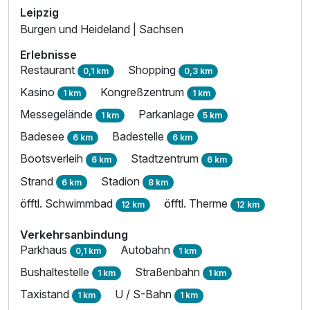
Leipzig
Burgen und Heideland | Sachsen
Erlebnisse
Restaurant
Shopping
0,1 km
0,3 km
Kasino
Kongreßzentrum
1 km
1 km
Messegelände
Parkanlage
1 km
5 km
Badesee
Badestelle
6 km
6 km
Bootsverleih
Stadtzentrum
6 km
6 km
Strand
Stadion
6 km
8 km
öfftl. Schwimmbad
öfftl. Therme
12 km
12 km
Verkehrsanbindung
Parkhaus
Autobahn
0,1 km
1 km
Bushaltestelle
Straßenbahn
1 km
1 km
Taxistand
U / S-Bahn
1 km
1 km