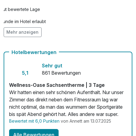
Gut bewertete Lage
Hunde im Hotel erlaubt
Mehr anzeigen
Auch vegetarische Speisen
Fitnessgeräte stehen bereit
Hotelbewertungen
Kostenloses W-LAN
Sehr gut
Mit Hotelbar
5,1
861 Bewertungen
Wellness-Oase Sachsentherme | 3 Tage
Wir hatten einen sehr schönen Aufenthalt. Nur unser
Zimmer das direkt neben dem Fitnessraum lag war
nicht optimal, da man das wummern der Sportgeräte
bis spät Abend gehört hat. Alles andere war super.
Bewertet mit 6,0 Punkten
von Annett am 13.07.2025
Alle Bewertungen