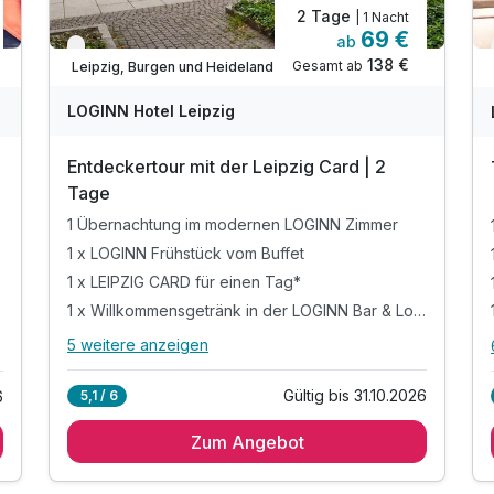
2 Tage
| 1 Nacht
69 €
ab
Nur noch bis Oktober
138 €
Gesamt ab
Leipzig, Burgen und Heideland
LOGINN Hotel Leipzig
Entdeckertour mit der Leipzig Card | 2
Tage
1 Übernachtung im modernen LOGINN Zimmer
1 x LOGINN Frühstück vom Buffet
1 x LEIPZIG CARD für einen Tag*
1 x Willkommensgetränk in der LOGINN Bar & Lounge
5 weitere anzeigen
Alle Inklusivleistungen
9 enthalten
Gültig bis 31.10.2026
5,1 / 6
6
1 Übernachtung im modernen LOGINN Zimmer
Zum Angebot
1 x LOGINN Frühstück vom Buffet
1 x LEIPZIG CARD für einen Tag*