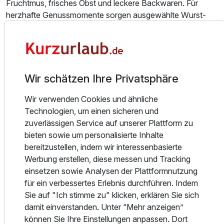
Fruchtmus, frisches Obst und leckere Backwaren. Für
herzhafte Genussmomente sorgen ausgewählte Wurst-
und Käsespezialitäten, vegane Alternativen, Hummus,
Falafel und vieles mehr. Kreativ und energiegeladen
Ausstattung
Frühstück darf überraschen: Ein besonderes Highlight ist
unser Omelett, das Sie mit Toasties und Ihren
Zusatznächte
Lieblingszutaten kreativ zum Omelettburger kombinieren
Wir schätzen Ihre Privatsphäre
können. Für einen fruchtigen Vitaminkick am Morgen
Wir verwenden Cookies und ähnliche
sorgen unser frischer ACHAT-grüner Smoothie – frisch,
Für 3 Tage
99,00 €
p.P. ab
Technologien, um einen sicheren und
belebend und perfekt für einen energiereichen Start in den
zuverlässigen Service auf unserer Plattform zu
Tag. Ergänzt wird das Angebot durch eine Suppe mit
bieten sowie um personalisierte Inhalte
verschiedenen Toppings, die ein kleines Brunch-Gefühl in
bereitzustellen, indem wir interessenbasierte
den Morgen bringt und ideal für alle ist, die es warm und
Werbung erstellen, diese messen und Tracking
herzhafter mögen. Bewusst genießen Damit sich alle Gäste
einsetzen sowie Analysen der Plattformnutzung
gut aufgehoben fühlen, bietet unser Frühstück eine
für ein verbessertes Erlebnis durchführen. Indem
vielfältige Auswahl für unterschiedliche
Sie auf "Ich stimme zu" klicken, erklären Sie sich
Ernährungsbedürfnisse. Neben vegetarischen, veganen
damit einverstanden. Unter “Mehr anzeigen”
und glutenfreien Komponenten achten wir auf eine
können Sie Ihre Einstellungen anpassen. Dort
transparente Kennzeichnung relevanter Informationen.