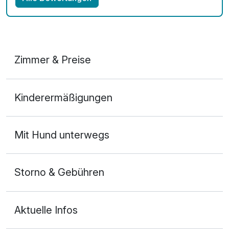
Zimmer & Preise
Doppelzimmer Business
Kinderermäßigungen
2 Erwachsene und 1 Kind
Mit Hund unterwegs
Storno & Gebühren
Aktuelle Infos