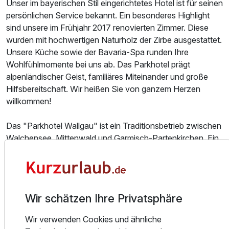
Unser im bayerischen Stil eingerichtetes Hotel ist für seinen
persönlichen Service bekannt. Ein besonderes Highlight
sind unsere im Frühjahr 2017 renovierten Zimmer. Diese
wurden mit hochwertigen Naturholz der Zirbe ausgestattet.
Unsere Küche sowie der Bavaria-Spa runden Ihre
Wohlfühlmomente bei uns ab. Das Parkhotel prägt
alpenländischer Geist, familiäres Miteinander und große
Hilfsbereitschaft. Wir heißen Sie von ganzem Herzen
willkommen!
Das "Parkhotel Wallgau" ist ein Traditionsbetrieb zwischen
Walchensee, Mittenwald und Garmisch-Partenkirchen. Ein
idealer Ausgangspunkt für Ausflüge und Aktivitäten wie
Wanderungen und Radtouren. Mit dem Hang zum Detail
wurde das 4-Sterne Superior Privathotel mit Liebe
ausgestattet. Die luxuriösen Suiten mit Marmorbad und
Wir schätzen Ihre Privatsphäre
Zirbenholzdekor stehen für alpenländischen Komfort für
gehobene Ansprüche.
Wir verwenden Cookies und ähnliche
Für einen entspannten Aufenthalt sorgen die