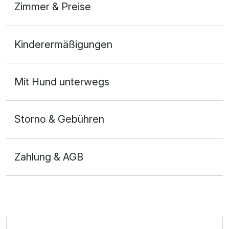
Zimmer & Preise
Doppelzimmer
Kinderermäßigungen
2 Erwachsene und 1 Kind
Ausstattung
Mit Hund unterwegs
Für 8 Tage
980,00 €
p.P. ab
Storno & Gebühren
Zahlung & AGB