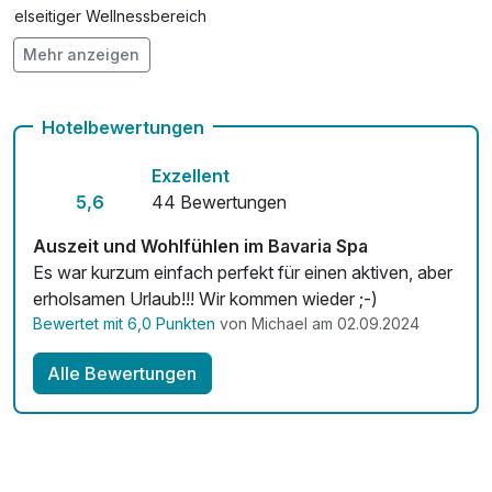
pro Stück
Vielseitiger Wellnessbereich
Mehr anzeigen
Hunde im Hotel erlaubt für 15,00 € pro Stück / Tag
Lomi-Massage
99,00 €
pro Person (85 Minuten)
Auch vegetarische Speisen
Hotelbewertungen
kostenfreie Leihfahrräder
Exzellent
Fitnessgeräte stehen bereit
5,6
44 Bewertungen
Kostenloses W-LAN
Auszeit und Wohlfühlen im Bavaria Spa
Es war kurzum einfach perfekt für einen aktiven, aber
Zimmerservice verfügbar
erholsamen Urlaub!!! Wir kommen wieder ;-)
Bewertet mit 6,0 Punkten
von Michael am 02.09.2024
Mit Hotelbar
Alle Bewertungen