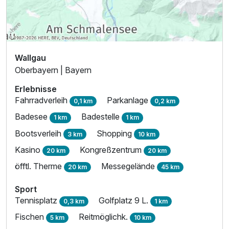
Wallgau
Oberbayern | Bayern
Erlebnisse
Fahrradverleih
Parkanlage
0,1 km
0,2 km
Badesee
Badestelle
1 km
1 km
Bootsverleih
Shopping
3 km
10 km
Kasino
Kongreßzentrum
20 km
20 km
öfftl. Therme
Messegelände
20 km
45 km
Sport
Tennisplatz
Golfplatz 9 L.
0,3 km
1 km
Fischen
Reitmöglichk.
5 km
10 km