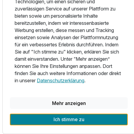
Technologien, um einen sicheren und
Sonnenterrasse und die großzügige Liegewiese mit Blick
zuverlässigen Service auf unserer Plattform zu
auf die wunderschöne Alpenwelt. Das Hotelschwimmbad
bieten sowie um personalisierte Inhalte
und der Bavaria Spa runden das Angebot ab. Neben der
bereitzustellen, indem wir interessenbasierte
Benutzung von Cardio-Raum, Saunalandschaft, Whirlpool,
Werbung erstellen, diese messen und Tracking
Ruheraum und Beautybereich, können Sie verschiedene
einsetzen sowie Analysen der Plattformnutzung
Massagen in Anspruch nehmen.
für ein verbessertes Erlebnis durchführen. Indem
Sie auf "Ich stimme zu" klicken, erklären Sie sich
Im Sommer erwartet den Aktivurlauber ein kostenloser
damit einverstanden. Unter “Mehr anzeigen”
Radverleih und im Winter profitieren Sie von den
können Sie Ihre Einstellungen anpassen. Dort
schönsten Langlaufloipen, welche nur wenige Minuten
finden Sie auch weitere Informationen oder direkt
vom Hotel entfernt sind.
in unserer
Datenschutzerklärung
.
Im Hotelrestaurant erwarten Sie kulinarische Genüsse aus
der Region sowie leichte Gerichte für den aktiven Urlauber.
Mehr anzeigen
Alle Infos zum Parkhotel Wallgau
Ich stimme zu