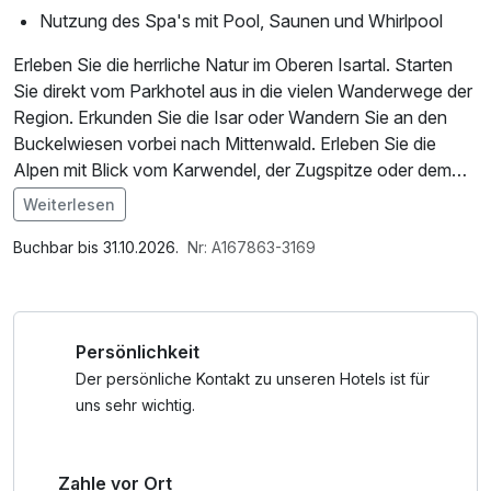
Nutzung des Spa's mit Pool, Saunen und Whirlpool
Erleben Sie die herrliche Natur im Oberen Isartal. Starten
Sie direkt vom Parkhotel aus in die vielen Wanderwege der
Region. Erkunden Sie die Isar oder Wandern Sie an den
Buckelwiesen vorbei nach Mittenwald. Erleben Sie die
Alpen mit Blick vom Karwendel, der Zugspitze oder dem
Herzogsstand. Mit all diesen Eindrücken entspannen Sie
Weiterlesen
am Nachmittag im Bavaria Spa und am Abend genießen
Im Angebot enthalten
Sie feine 4 Gänge Menüs.
1 Flasche Mineralwasser, Saunabenutzung, Saunatuch,
Buchbar bis 31.10.2026.
Nr: A167863-3169
Leihbademantel, Parkplatz, Nutzung des Fitnessbereichs,
Nutzung des Wellnessbereichs, W-LAN Nutzung /
Internetnutzung, Nutzung Öffentliches Internetterminal,
Persönlichkeit
kostenfreie Nutzung öffentl. Nahverkehr, Shuttleservice
vom/zum Bahnhof
Der persönliche Kontakt zu unseren Hotels ist für
uns sehr wichtig.
Zahle vor Ort