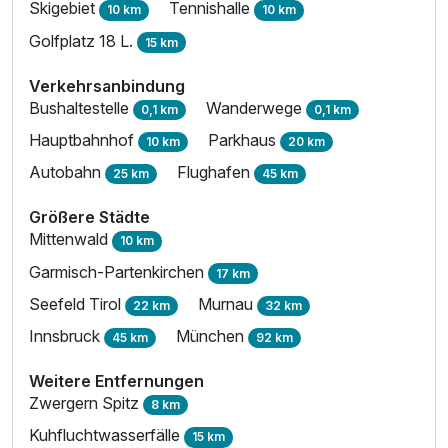
Skigebiet
Tennishalle
10 km
10 km
Golfplatz 18 L.
15 km
Verkehrsanbindung
Bushaltestelle
Wanderwege
0,1 km
0,1 km
Hauptbahnhof
Parkhaus
10 km
20 km
Autobahn
Flughafen
25 km
45 km
Größere Städte
Mittenwald
10 km
Garmisch-Partenkirchen
17 km
Seefeld Tirol
Murnau
22 km
32 km
Innsbruck
München
45 km
92 km
Weitere Entfernungen
Zwergern Spitz
8 km
Kuhfluchtwasserfälle
15 km