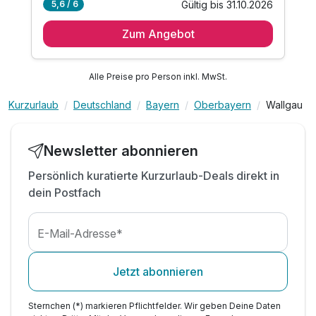
Gültig bis 31.10.2026
5,6 / 6
7 Übernachtungen
Zum Angebot
7 x reichhaltiges Frühstück vom Buffet
7 x Nachmittagssnack und 4 Gang Abendmenü
1 x ZugspitzCard für 5 Tage inkl. Zugspitze für 2
Alle Preise pro Person inkl. MwSt.
inkl. Obst und Wasser bei Anreise auf dem
Zimmer
Kurzurlaub
Deutschland
Bayern
Oberbayern
Wallgau
inkl. Nutzung des Bavaria-Spa
inkl. Leihbademantel & Saunatuch
Newsletter abonnieren
Persönlich kuratierte Kurzurlaub-Deals direkt in
dein Postfach
E-Mail-Adresse*
Jetzt abonnieren
Sternchen (*) markieren Pflichtfelder. Wir geben Deine Daten