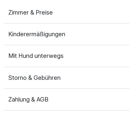
Zimmer & Preise
2-Raum Appartement
Kinderermäßigungen
2 Erwachsene und 1 Kind
Ausstattung
Mit Hund unterwegs
Zusatznächte
Storno & Gebühren
Für 2 Tage
99,00 €
p.P. ab
Zahlung & AGB
Doppelzimmer Komfort Seeseite
2 Erwachsene