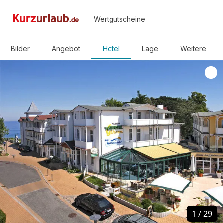
Wertgutscheine
Bilder
Angebot
Hotel
Lage
Weitere
1
1
/
/
29
29