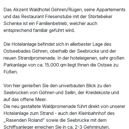
Das Akzent Waldhotel Göhren/Rügen, seine Appartements
Für 2 Tage
109,00 €
p.P. ab
und das Restaurant Friesenstube mit der Störtebeker
Schenke ist ein Familienbetrieb, welcher auch
entsprechend familiär geführt wird.
Die Hotelanlage befindet sich in allerbester Lage des
Doppelzimmer Standard
Ostseebades Göhren, oberhalb der Seebrücke und der
neuen Strandpromenade. In der hoteleigenen, sehr großen
2 Erwachsene
Parkanlage von ca. 15.000 qm liegt Ihnen die Ostsee zu
Füßen.
Ausstattung
Von hier genießen Sie den unverbauten Blick zu den
Zusatznächte
Seebrücken von Göhren und Sellin, der Kreideküste und
auf das offene Meer.
Die neu gestaltete Waldpromenade führt direkt von unserer
Für 2 Tage
99,00 €
p.P. ab
Hotelanlage zum Strand - auch den Kleinbahnhof des
,,Rasenden Roland" sowie die Seebrücke mit dem
Schiffsanleger erreichen Sie in ca. 2-3 Gehminuten.