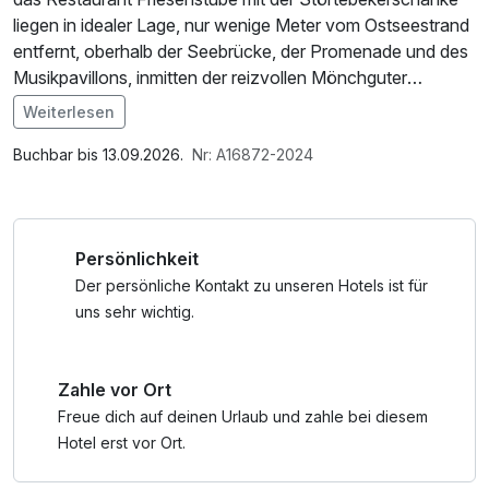
liegen in idealer Lage, nur wenige Meter vom Ostseestrand
entfernt, oberhalb der Seebrücke, der Promenade und des
Musikpavillons, inmitten der reizvollen Mönchguter
Landschaft finden Sie unser Hotel. Pure Romantik mit
Weiterlesen
einem Hauch von Wellness. Möchten Sie einfach mal
Im Angebot enthalten
abschalten und mit Ihrem Partner die Stunden zu Zweit
1 Flasche Mineralwasser, W-LAN Nutzung /
Buchbar bis 13.09.2026.
Nr: A16872-2024
genießen?
Internetnutzung
Wir laden Sie herzlich ein! Sie wollen die Insel Rügen und
Persönlichkeit
die Ostseeküste von allen Seiten kennen lernen? Kein
Problem - jederzeit ist das Ostseebad Göhren idealer
Der persönliche Kontakt zu unseren Hotels ist für
Ausgangspunkt für Ausflüge.
uns sehr wichtig.
Wander- und Radtouren in das Mönchgut können Sie
Zahle vor Ort
direkt von unserer Haustür aus beginnen. Oder Sie lassen
sich im angeschlossenen Kurzentrum mit Kuranwendungen
Freue dich auf deinen Urlaub und zahle bei diesem
verwöhnen. Am Abend können Sie in unserem Restaurant
Hotel erst vor Ort.
Ihren Gaumen mit regionalen Gerichten verwöhnen.