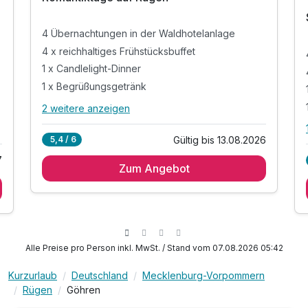
4 Übernachtungen in der Waldhotelanlage
4 x reichhaltiges Frühstücksbuffet
1 x Candlelight-Dinner
1 x Begrüßungsgetränk
nsion
2 weitere anzeigen
Alle Inklusivleistungen
6 enthalten
Gültig bis 13.08.2026
5,4 / 6
4 Übernachtungen in der Waldhotelanlage
7
Zum Angebot
4 x reichhaltiges Frühstücksbuffet
1 x Candlelight-Dinner
1 x Begrüßungsgetränk
inkl. Nutzung des Schwimmbades
inkl. Nutzung der Sauna
Alle Preise pro Person inkl. MwSt. / Stand vom 07.08.2026 05:42
Kurzurlaub
Deutschland
Mecklenburg-Vorpommern
Rügen
Göhren