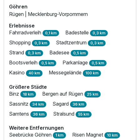
Göhren
Rügen | Mecklenburg-Vorpommern
Erlebnisse
Fahrradverleih
Badestelle
0,1 km
0,3 km
Shopping
Stadtzentrum
0,3 km
0,3 km
Strand
Badesee
0,3 km
0,5 km
Bootsverleih
Parkanlage
0,5 km
0,5 km
Kasino
Messegelände
40 km
100 km
Größere Städte
Binz
Bergen auf Rügen
18 km
25 km
Sassnitz
Sagard
34 km
36 km
Samtens
Stralsund
36 km
55 km
Weitere Entfernungen
Seebrücke Göhren
Risen Magnet
1 km
10 km