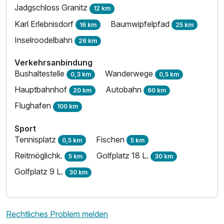
Jadgschloss Granitz
12 km
Karl Erlebnisdorf
Baumwipfelpfad
16 km
25 km
Inselroodelbahn
26 km
Verkehrsanbindung
Bushaltestelle
Wanderwege
0,3 km
0,5 km
Hauptbahnhof
Autobahn
20 km
60 km
Flughafen
100 km
Sport
Tennisplatz
Fischen
0,5 km
5 km
Reitmöglichk.
Golfplatz 18 L.
5 km
30 km
Golfplatz 9 L.
30 km
Rechtliches Problem melden