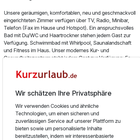
Unsere geräumigen, komfortablen, neu und geschmackvoll
Doppelzimmer Superior
eingerichteten Zimmer verfügen über TV, Radio, Minibar,
2 Erwachsene
Telefon (Fax im Hause und Hotspot). Ein anspruchsvolles
Bad mit Du/WC und Haartrockner stehen jedem Gast zur
Verfügung. Schwimmbad mit Whirlpool, Saunalandschaft
Ausstattung
und Fitness im Haus. Unser modernes Kur- und
Gesundheitszentrum steht jedem Gast zur Verfügung. Es
Zusatznächte
ermöglicht Ihnen zusammen mit Ihrem Aufenthalt in
unserem Hotel auch Gesundheit und Wellness zu buchen.
Für 2 Tage
119,00 €
p.P. ab
Das Kur- und Gesundheitszentrum ist eine therapeutische
Wir schätzen Ihre Privatsphäre
Einrichtung zur Rehabilitation und Vorbeugung. Es werden
ambulante Rehabilitations-Kuren und Kneipp-Kuren, also
Wir verwenden Cookies und ähnliche
offene Badekuren und von Ihrem Hausarzt verordnete
Technologien, um einen sicheren und
Behandlungen durchgeführt. Das Kurzentrum hat die
Einzelzimmer
zuverlässigen Service auf unserer Plattform zu
Zulassung für alle Krankenkassen und ist als beihilfefähig
1 Erwachsenen
bieten sowie um personalisierte Inhalte
anerkannt. Beantragen Sie formlos eine ambulante
bereitzustellen, indem wir interessenbasierte