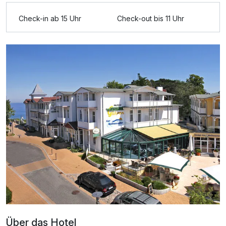
Check-in ab 15 Uhr
Check-out bis 11 Uhr
Ausstattung
Zusatznächte
Für 2 Tage
119,00 €
p.P. ab
Doppelzimmer Seeseite
2 Erwachsene
Ausstattung
Zusatznächte
Über das Hotel