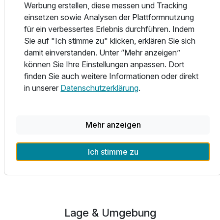
Badekur bei Ihrer Krankenkasse oder bringen Sie einfach
Werbung erstellen, diese messen und Tracking
Ausstattung
Ihr Rezept von Ihrem Hausarzt mit. Selbstverständlich
einsetzen sowie Analysen der Plattformnutzung
steht Ihnen unser gesamtes Dienstleistungsprogramm
für ein verbessertes Erlebnis durchführen. Indem
auch auf Basis von Privatbehandlungen zur Verfügung.
Zusatznächte
Sie auf "Ich stimme zu" klicken, erklären Sie sich
damit einverstanden. Unter “Mehr anzeigen”
können Sie Ihre Einstellungen anpassen. Dort
Für 2 Tage
139,00 €
p.P. ab
finden Sie auch weitere Informationen oder direkt
Teil der Kette
in unserer
Datenschutzerklärung
.
AKZENT Hotels
Mehr Infos
Mehr anzeigen
Alle Infos zum AKZENT Waldhotel Rügen
Ich stimme zu
Lage & Umgebung