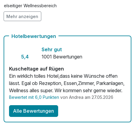
Vielseitiger Wellnessbereich
Mehr anzeigen
Hunde im Hotel nicht erlaubt
Auch vegetarische Speisen
Hotelbewertungen
Fahrradverleih
Sehr gut
Fitnessgeräte stehen bereit
5,4
1001 Bewertungen
Kostenloses W-LAN
Kuscheltage auf Rügen
Ein wirklich tolles Hotel,dass keine Wünsche offen
lässt. Egal ob Rezeption, Essen,Zimmer, Parkanlagen,
Wellness alles super. Wir kommen sehr gerne wieder.
Bewertet mit 6,0 Punkten
von Andrea am 27.05.2026
Alle Bewertungen