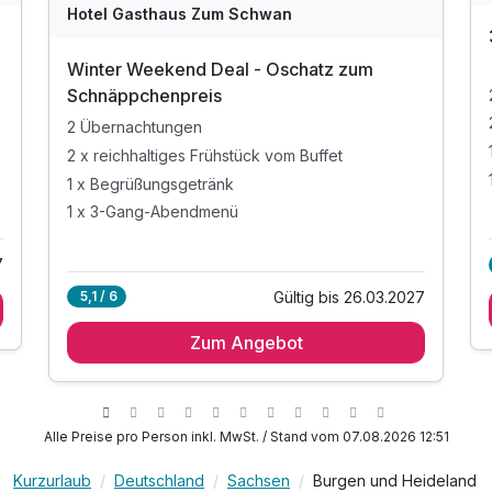
Hotel Gasthaus Zum Schwan
Winter Weekend Deal - Oschatz zum
Schnäppchenpreis
2 Übernachtungen
2 x reichhaltiges Frühstück vom Buffet
1 x Begrüßungsgetränk
1 x 3-Gang-Abendmenü
7
Gültig bis 26.03.2027
5,1 / 6
Zum Angebot
Alle Preise pro Person inkl. MwSt. / Stand vom 07.08.2026 12:51
Kurzurlaub
Deutschland
Sachsen
Burgen und Heideland