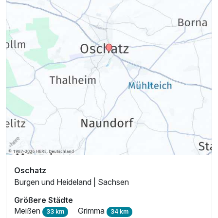
Ausstattung
Für 4 Tage
210,00 €
p.P. ab
Oschatz
Burgen und Heideland | Sachsen
Größere Städte
Meißen
Grimma
33 km
34 km