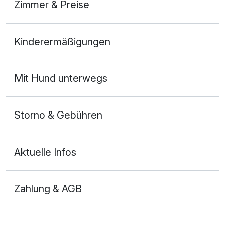
Zimmer & Preise
Doppelzimmer Haupthaus
Kinderermäßigungen
2 Erwachsene und 1 Kind
Mit Hund unterwegs
Storno & Gebühren
Aktuelle Infos
Zahlung & AGB
Ausstattung