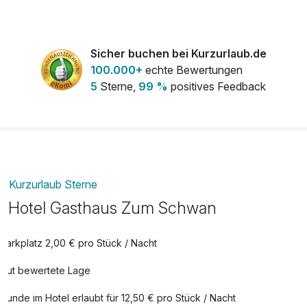
Ihr Geburtstags Extra
39,00 €
pro Zimmer
Sicher buchen bei Kurzurlaub.de
100.000+
echte Bewertungen
Ihr Romantik Extra
34,00 €
5
Sterne,
99 %
positives Feedback
pro Zimmer
Ihr Wohlfühl Extra
39,00 €
pro Zimmer
Late Check Out bis 14.00 Uhr
29,00 €
Kurzurlaub Sterne
pro Zimmer
Hotel Gasthaus Zum Schwan
Parkplatz 2,00 € pro Stück / Nacht
Gut bewertete Lage
Hunde im Hotel erlaubt für 12,50 € pro Stück / Nacht