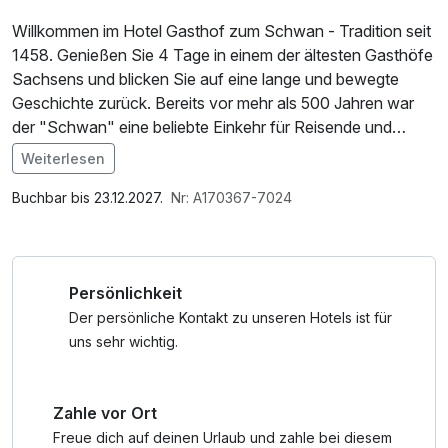
Willkommen im Hotel Gasthof zum Schwan - Tradition seit
1458. Genießen Sie 4 Tage in einem der ältesten Gasthöfe
Sachsens und blicken Sie auf eine lange und bewegte
Geschichte zurück. Bereits vor mehr als 500 Jahren war
der "Schwan" eine beliebte Einkehr für Reisende und
Einwohner der Umgebung.
Weiterlesen
Nutzen Sie Ihren Aufenthalt, um weitere Schönheiten
Im Angebot enthalten
Sachsens zu erkunden, z.B. bei einem Ausflug nach
W-LAN Nutzung / Internetnutzung
Buchbar bis 23.12.2027.
Nr: A170367-7024
Meißen, Riesa oder Dresden.
* Montag Ruhetag
Persönlichkeit
Der persönliche Kontakt zu unseren Hotels ist für
uns sehr wichtig.
Zahle vor Ort
Freue dich auf deinen Urlaub und zahle bei diesem