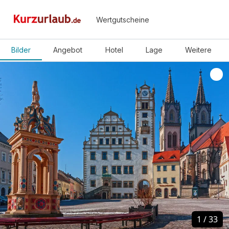
Wertgutscheine
Bilder
Angebot
Hotel
Lage
Weitere
1
1
/
/
33
33