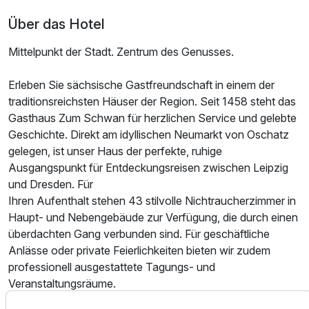
Über das Hotel
Mittelpunkt der Stadt. Zentrum des Genusses.
Ausstattung
Erleben Sie sächsische Gastfreundschaft in einem der
traditionsreichsten Häuser der Region. Seit 1458 steht das
Für 4 Tage
165,00 €
p.P. ab
Gasthaus Zum Schwan für herzlichen Service und gelebte
Geschichte. Direkt am idyllischen Neumarkt von Oschatz
gelegen, ist unser Haus der perfekte, ruhige
Ausgangspunkt für Entdeckungsreisen zwischen Leipzig
und Dresden. Für
Dreibettzimmer
Ihren Aufenthalt stehen 43 stilvolle Nichtraucherzimmer in
Haupt- und Nebengebäude zur Verfügung, die durch einen
3 Erwachsene
überdachten Gang verbunden sind. Für geschäftliche
Anlässe oder private Feierlichkeiten bieten wir zudem
professionell ausgestattete Tagungs- und
Veranstaltungsräume.