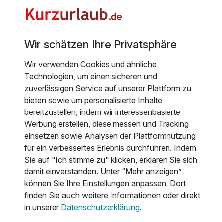
Alles auf einen Blick:
· 42 Einzel-, Doppel- und Dreibettzimmer, davon 15 Zimmer
im Haupthaus und 28 Zimmer im Nebenhaus
· WC mit Dusche o. Badewanne, TV und kostenfreies
Wir schätzen Ihre Privatsphäre
WLAN
Wir verwenden Cookies und ähnliche
· Nichtraucherzimmer
Technologien, um einen sicheren und
· Hotelrestaurant „Dorbachs Stuben“ mit Hotelbar
zuverlässigen Service auf unserer Plattform zu
· Terrasse am Marktplatz
bieten sowie um personalisierte Inhalte
· Tagungs- und Veranstaltungsräume
Ausstattung
bereitzustellen, indem wir interessenbasierte
· Lift im Haus
Werbung erstellen, diese messen und Tracking
· kostenpflichtige Parkplätze am Hotel
einsetzen sowie Analysen der Plattformnutzung
Für 4 Tage
165,00 €
p.P. ab
für ein verbessertes Erlebnis durchführen. Indem
Gastronomie
Sie auf "Ich stimme zu" klicken, erklären Sie sich
In unserem liebevoll eingerichteten Restaurant „Dorbachs-
damit einverstanden. Unter “Mehr anzeigen”
Stuben“ genießen Sie hochwertige Speisen aus regionalen
können Sie Ihre Einstellungen anpassen. Dort
Produkten. Starten Sie morgens mit einem reichhaltigen
finden Sie auch weitere Informationen oder direkt
Frühstück vom Buffet voller Energie in den Tag. Abends
Einzelzimmer Haupthaus
in unserer
Datenschutzerklärung
.
wählen Sie zwischen Gerichten im Rahmen der
1 Erwachsenen
Halbpension oder den frischen Köstlichkeiten à la carte.