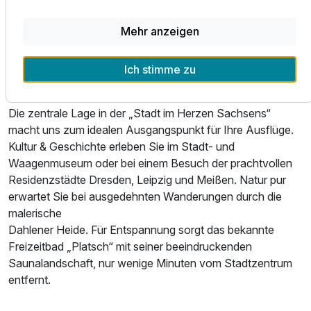
In den warmen Monaten lädt unsere mit Wein umrankte
Terrasse am Marktplatz zu einem Menü oder einem Glas
Mehr anzeigen
Wein unter freiem Himmel ein. Den Abend können Sie
entspannt an unserer Hotelbar ausklingen lassen.
Ich stimme zu
Erleben & Entdecken
Die zentrale Lage in der „Stadt im Herzen Sachsens“
macht uns zum idealen Ausgangspunkt für Ihre Ausflüge.
Kultur & Geschichte erleben Sie im Stadt- und
Waagenmuseum oder bei einem Besuch der prachtvollen
Residenzstädte Dresden, Leipzig und Meißen. Natur pur
erwartet Sie bei ausgedehnten Wanderungen durch die
malerische
Dahlener Heide. Für Entspannung sorgt das bekannte
Ausstattung
Freizeitbad „Platsch“ mit seiner beeindruckenden
Saunalandschaft, nur wenige Minuten vom Stadtzentrum
Für 4 Tage
240,00 €
p.P. ab
entfernt.