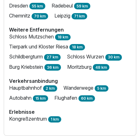
Dresden
Radebeul
55 km
59 km
Chemnitz
Leipzig
70 km
71 km
Weitere Entfernungen
Schloss Mutzschen
18 km
Tierpark und Kloster Riesa
18 km
Schildbergturm
Schloss Wurzen
27 km
30 km
Burg Kriebstein
Moritzburg
36 km
48 km
Verkehrsanbindung
Hauptbahnhof
Wanderwege
2 km
5 km
Autobahn
Flughafen
15 km
60 km
Erlebnisse
Kongreßzentrum
1 km