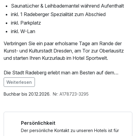
Saunatücher & Leihbademantel während Aufenthalt
inkl. 1 Radeberger Spezialität zum Abschied
inkl. Parkplatz
inkl. W-Lan
Verbringen Sie ein paar erholsame Tage am Rande der
Kunst- und Kulturstadt Dresden, am Tor zur Oberlausitz
und starten Ihren Kurzurlaub im Hotel Sportwelt.
Die Stadt Radeberg erlebt man am Besten auf dem
"Bierstadtpfad" und lernt die Tradition und Geschichte auf
Weiterlesen
eigene Faust kennen. Verschiedene Einkehrmöglichkeiten
Im Angebot enthalten
sorgen für gewünschte Abwechselung. Dabei kann ein
Saunabenutzung, Saunatuch, Leihbademantel, Parkplatz,
Buchbar bis 20.12.2026.
Nr: A178723-3295
Rundgang durch die Radeberger Exportbier-Brauerei, eine
Nutzung des Fitnessbereichs, W-LAN Nutzung /
Besichtigung mit Verkostung in der Radeberger Destillation
Internetnutzung, Tageszeitung
& Liquerfabrik oder der Besuch auf Schloss Klippenstein
Persönlichkeit
interessante Einblicke der 800jährigen Stadt blicken.
Der persönliche Kontakt zu unseren Hotels ist für