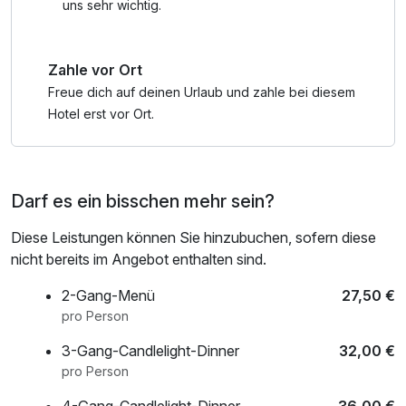
Die Nähe zu Dresden und seinen barocken
uns sehr wichtig.
Sehenswürdigkeiten, die Sächsische Schweiz mit seinen
bizarren Sandsteingebilden, die Oberlausitz mit seinen
Zahle vor Ort
Seen und umgebindehäusern oder auch das Sächsische
Elbland mit den Weinbergen lassen weitere Optionen offen,
Freue dich auf deinen Urlaub und zahle bei diesem
um den Kurztrip nach Radeberg zu etwas Besonderem
Hotel erst vor Ort.
werden zu lassen.
Nach einem erlebnisreichen Tag verwöhnt Sie das Team
Darf es ein bisschen mehr sein?
im "TIMMERMANNS restaurant" mit einem Abendessen .
Passend dazu empfehlen wir gern edle Tropfen von den
Diese Leistungen können Sie hinzubuchen, sofern diese
Elbhängen der Sächsischen Weinstraße.
nicht bereits im Angebot enthalten sind.
Möchten Sie einige Zeit aktiv sein, dann bietet das Hotel
2-Gang-Menü
27,50 €
Sportwelt verschiedene Möglichkeiten, wie Tennis,
pro Person
Squash, Badminton, Beach-Volleyball und Fitness-Studio
3-Gang-Candlelight-Dinner
32,00 €
an.
pro Person