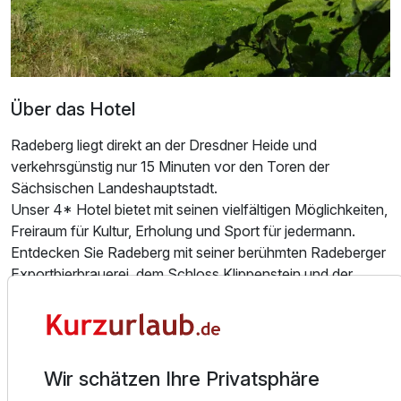
Über das Hotel
Radeberg liegt direkt an der Dresdner Heide und
verkehrsgünstig nur 15 Minuten vor den Toren der
Sächsischen Landeshauptstadt.
Unser 4* Hotel bietet mit seinen vielfältigen Möglichkeiten,
Freiraum für Kultur, Erholung und Sport für jedermann.
Entdecken Sie Radeberg mit seiner berühmten Radeberger
Exportbierbrauerei, dem Schloss Klippenstein und der
Radeberger Destillation & Liqueurfabrik.
Ein Besuch im Botanischen Duftgarten "Storchennest"
genießen Sie, auch barrierefrei, die vielseitige Flora mit
Ausstattung
allen Sinnen.
Wir schätzen Ihre Privatsphäre
Für eine Tour durch Radeberg empfehlen wir einen Bummel
Zusatznächte