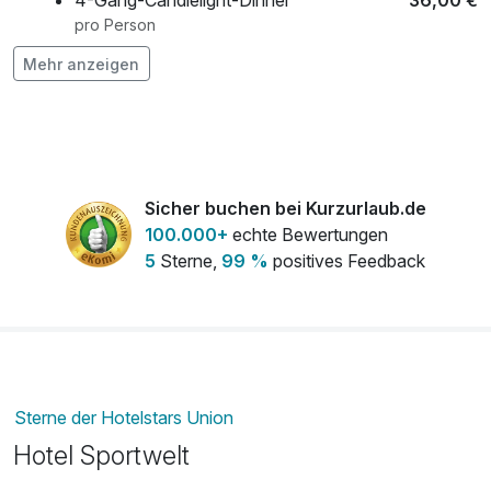
4-Gang-Candlelight-Dinner
36,00 €
pro Person
Mehr anzeigen
Flasche Sekt
22,00 €
pro Stück
Obstkorb
9,00 €
pro Zimmer
Sicher buchen bei Kurzurlaub.de
Rundgang mit Verkostung in der
17,00 €
100.000+
echte Bewertungen
Radeberger Exportbierbrauerei
5
Sterne,
99 %
positives Feedback
pro Aufenthalt (2 Stunde/n)
Strauß rote Rosen
25,00 €
pro Stück
Sterne der Hotelstars Union
Hotel Sportwelt