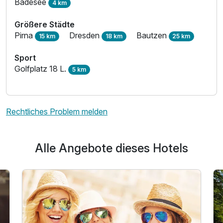
Badesee
4 km
Größere Städte
Pirna
Dresden
Bautzen
15 km
18 km
25 km
Sport
Golfplatz 18 L.
5 km
Rechtliches Problem melden
Alle Angebote dieses Hotels