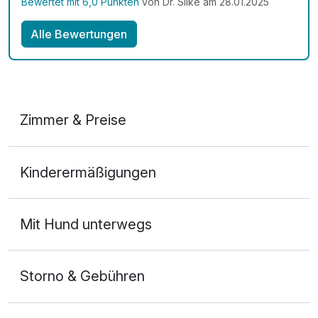
Bewertet mit 6,0 Punkten
von Dr. Silke am 28.01.2025
Alle Bewertungen
Zimmer & Preise
Doppelzimmer
Kinderermäßigungen
2 Erwachsene und 1 Kind
Mit Hund unterwegs
Storno & Gebühren