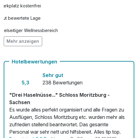
Parkplatz kostenfrei
Gut bewertete Lage
Vielseitiger Wellnessbereich
Mehr anzeigen
Hunde im Hotel erlaubt für 15,00 € pro Stück / Tag
Auch vegetarische Speisen
Hotelbewertungen
Fahrradverleih
Sehr gut
Fitnessgeräte stehen bereit
5,3
238 Bewertungen
Kostenloses W-LAN
"Drei Haselnüsse..." Schloss Moritzburg -
Sachsen
Zimmerservice verfügbar
Es wurde alles perfekt organisiert und alle Fragen zu
Ausflügen, Schloss Moritzburg etc. wurden mehr als
Mit Hotelbar
zufrieden stellend beantwortet. Das gesamte
Personal war sehr nett und hilfsbereit. Alles tip top.