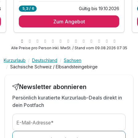
Gültig bis 19.10.2026
5,3 / 6
6
2 Übernachtungen
Zum Angebot
2 x reichhaltiges Frühstück vom Buffet
inkl. Nutzung vom Saunabereich
inkl. Nutzung vom Fitness-Studio
inkl. Internetzugang WLAN
Alle Preise pro Person inkl. MwSt. / Stand vom 09.08.2026 07:35
inkl. Leihbademantel während des Aufenthaltes
Kurzurlaub
Deutschland
Sachsen
inkl. Saunatücher während des Aufenthaltes
Sächsische Schweiz / Elbsandsteingebirge
inkl. Parkplatz am Hotel
inkl. kleines Abschiedsgeschenk
Newsletter abonnieren
Persönlich kuratierte Kurzurlaub-Deals direkt in
dein Postfach
E-Mail-Adresse*