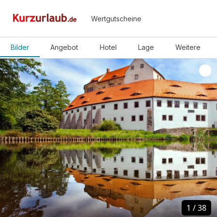
Wertgutscheine
Bilder
Angebot
Hotel
Lage
Weitere
1
1
/
/
38
38