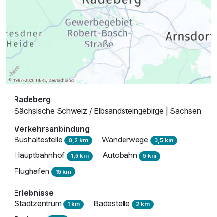
Radeberg
Sächsische Schweiz / Elbsandsteingebirge | Sachsen
Verkehrsanbindung
Bushaltestelle
Wanderwege
0,2 km
0,5 km
Hauptbahnhof
Autobahn
1,5 km
5 km
Flughafen
15 km
Erlebnisse
Stadtzentrum
Badestelle
1 km
2 km