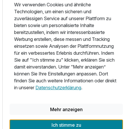
auf dem "Bierstadtpfad", der Interessantes zur Tradition,
Wir verwenden Cookies und ähnliche
Handwerk und Geschichte zu erzählen hat.
Technologien, um einen sicheren und
Für 3 Tage
268,00 €
Erobern Sie das nahe gelegene Dresden, weltberühmt als
p.P. ab
zuverlässigen Service auf unserer Plattform zu
Elbflorenz durch Prachtbauten wie die Semperoper,
bieten sowie um personalisierte Inhalte
Frauenkirche oder den Zwinger.
bereitzustellen, indem wir interessenbasierte
Erklimmen Sie das atemberaubende Felsmassiv der
Werbung erstellen, diese messen und Tracking
Sächsischen Schweiz mit seinen Sehenswürdigkeiten wie
einsetzen sowie Analysen der Plattformnutzung
die Festung Königstein und
für ein verbessertes Erlebnis durchführen. Indem
Felsenbühne Rathen oder genießen Sie das sächsische
Sie auf "Ich stimme zu" klicken, erklären Sie sich
Elbtal bei einer Dampferfahrt entlang der Elbe.
damit einverstanden. Unter “Mehr anzeigen”
können Sie Ihre Einstellungen anpassen. Dort
Weitere interessante Punkte wie die Burg Stolpen mit dem
finden Sie auch weitere Informationen oder direkt
nicht weit entfernten Kunsthandwerkshaus "Ratags" für
in unserer
Datenschutzerklärung
.
erzgebirgische Volkskunst,
die Oberlausitz mit Ihren sorbischen Traditionen, Schlösser
wie das Barockschloß Rammenau und natürlich das
Mehr anzeigen
Sächsische Weinanbaugebiet mit Weinstädten
Meißen & Radebeul, sowie das Erlebnisweingut Schloss
Wackerbarth oder auch das Märchenschloss Moritzburg,
Ich stimme zu