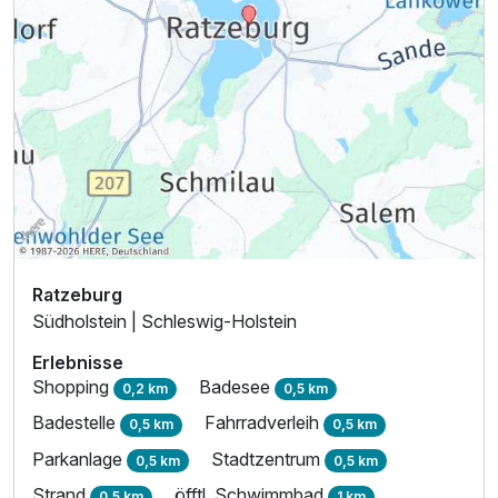
Ratzeburg
Südholstein | Schleswig-Holstein
Erlebnisse
Shopping
Badesee
0,2 km
0,5 km
Badestelle
Fahrradverleih
0,5 km
0,5 km
Parkanlage
Stadtzentrum
0,5 km
0,5 km
Strand
öfftl. Schwimmbad
0,5 km
1 km