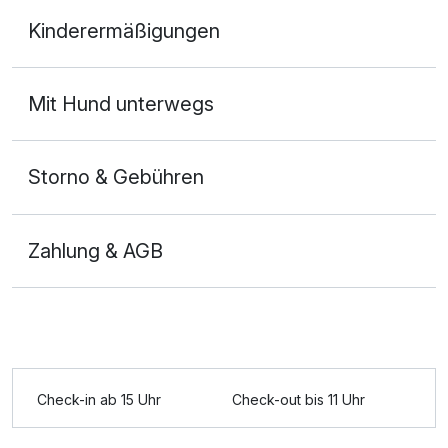
Doppelzimmer Gästehaus
Kinderermäßigungen
2 Erwachsene und 1 Kind
Mit Hund unterwegs
Storno & Gebühren
Zahlung & AGB
Check-in ab 15 Uhr
Check-out bis 11 Uhr