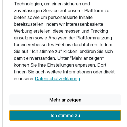
Technologien, um einen sicheren und
Produkten, ideenreich und mit viel Liebe zum Detail. Bei
zuverlässigen Service auf unserer Plattform zu
allem, was wir zubereiten ist es unser Ziel, Ihnen einen
Ausstattung
bieten sowie um personalisierte Inhalte
kulinarischen Genuss für alle Sinne zu ermöglichen. Wir
bereitzustellen, indem wir interessenbasierte
bieten Ihnen auf unserer ständig variierenden Karte
Werbung erstellen, diese messen und Tracking
Gerichte in höchster Qualität aus frischen, saisonalen
Für 3 Tage
170,00 €
p.P. ab
einsetzen sowie Analysen der Plattformnutzung
sowie ökologischen Produkten. Dabei verzichten wir ganz
für ein verbessertes Erlebnis durchführen. Indem
auf Zusatzstoffe. Um Ihnen ausnahmslos erstklassige
Sie auf "Ich stimme zu" klicken, erklären Sie sich
Qualität anzubieten, kommen die verwendeten
damit einverstanden. Unter “Mehr anzeigen”
Lebensmittel zum größten Teil von Landwirten aus
können Sie Ihre Einstellungen anpassen. Dort
Schleswig Holstein oder fangfrisch von Fischern unserer
Einzelzimmer Komfort
finden Sie auch weitere Informationen oder direkt
Region. Wählen Sie zwischen deftiger heimischer oder
1 Erwachsenen und 1 Kind
in unserer
Datenschutzerklärung
.
eher feiner, leichter Küche - stets aufmerksam und stilvoll
serviert. Wir wünschen Ihnen einen guten Appetit!
Unsere Schirmbar:
Mehr anzeigen
... die sonnigste Art zu genießen. Auf der Schloss Wiese
direkt am Ratzeburger See steht unsere Schirmbar mit
Ich stimme zu
Außenterrasse und einem herrlichen Blick auf den
Ratzeburger See.