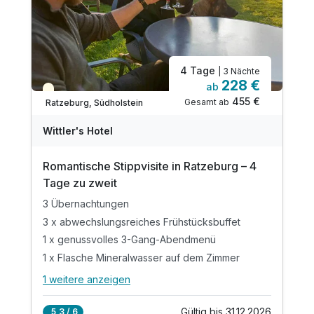
4 Tage
| 3 Nächte
228 €
ab
Teilweise ausgelastet
455 €
Gesamt ab
Ratzeburg, Südholstein
Wittler's Hotel
Romantische Stippvisite in Ratzeburg – 4
Tage zu zweit
3 Übernachtungen
3 x abwechslungsreiches Frühstücksbuffet
1 x genussvolles 3-Gang-Abendmenü
1 x Flasche Mineralwasser auf dem Zimmer
1 weitere anzeigen
Alle Inklusivleistungen
5 enthalten
Gültig bis 31.12.2026
5,3 / 6