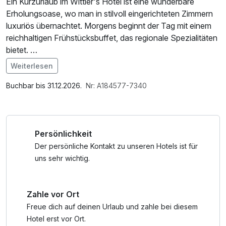
Ein Kurzurlaub im Wittler's Hotel ist eine wunderbare
Erholungsoase, wo man in stilvoll eingerichteten Zimmern
luxuriös übernachtet. Morgens beginnt der Tag mit einem
reichhaltigen Frühstücksbuffet, das regionale Spezialitäten
bietet.
Weiterlesen
Abends genießt man im eleganten Restaurant ein
Im Angebot enthalten
köstliches Abendessen, bevor man den Tag in der Hotelbar
1 Flasche Mineralwasser, W-LAN Nutzung /
Buchbar bis 31.12.2026.
Nr: A184577-7340
bei einem Glas Wein ausklingen lässt.
Internetnutzung, Tageszeitung
Persönlichkeit
Der persönliche Kontakt zu unseren Hotels ist für
uns sehr wichtig.
Zahle vor Ort
Freue dich auf deinen Urlaub und zahle bei diesem
Hotel erst vor Ort.