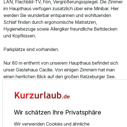
p.P. ab
LAN, Flachbild-TV, Fön, Vergrößerungsspiegel. Die Zimmer
im Haupthaus verfügen zusätzlich über eine Minibar. Hier
werden Sie wunderbar entspannen und wohltuenden
Schlaf finden durch ergonomische Matratzen,
Hygienebezüge sowie Allergiker freundliche Bettdecken
und Kopfkissen.
Doppelzimmer Superior
2 Erwachsene und 1 Kind
Parkplätze sind vorhanden.
Nur 80 m entfernt von unserem Haupthaus befindet sich
unser Gästehaus Cäcilie. Von einigen Zimmern hat man
einen herrlichen Blick auf den großen Ratzeburger See.
Wie im Haupthaus sind auch hier alle Zimmer mit
hochwertigen Materialien und in warmen Farben
ausgestattet. Das reichhaltige Wittlers-Verwöhn-
Frühstücksbuffet wird im Haupthaus eingenommen.
Wir schätzen Ihre Privatsphäre
Seien Sie unser Gast und lassen Sie sich von uns
Wir verwenden Cookies und ähnliche
verwöhnen. Wir kochen mit hochwertigen regionalen