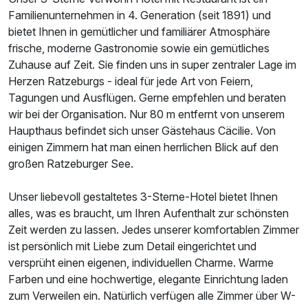
Doppelzimmer Standard
Familienunternehmen in 4. Generation (seit 1891) und
2 Erwachsene und 1 Kind
bietet Ihnen in gemütlicher und familiärer Atmosphäre
frische, moderne Gastronomie sowie ein gemütliches
Zuhause auf Zeit. Sie finden uns in super zentraler Lage im
Herzen Ratzeburgs - ideal für jede Art von Feiern,
Tagungen und Ausflügen. Gerne empfehlen und beraten
wir bei der Organisation. Nur 80 m entfernt von unserem
Haupthaus befindet sich unser Gästehaus Cäcilie. Von
einigen Zimmern hat man einen herrlichen Blick auf den
großen Ratzeburger See.
Unser liebevoll gestaltetes 3-Sterne-Hotel bietet Ihnen
alles, was es braucht, um Ihren Aufenthalt zur schönsten
Zeit werden zu lassen. Jedes unserer komfortablen Zimmer
ist persönlich mit Liebe zum Detail eingerichtet und
versprüht einen eigenen, individuellen Charme. Warme
Ausstattung
Farben und eine hochwertige, elegante Einrichtung laden
zum Verweilen ein. Natürlich verfügen alle Zimmer über W-
Für 3 Tage
160,00 €