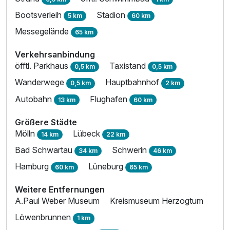
Bootsverleih
Stadion
5 km
60 km
Messegelände
65 km
Verkehrsanbindung
öfftl. Parkhaus
Taxistand
0,5 km
0,5 km
Wanderwege
Hauptbahnhof
0,5 km
2 km
Autobahn
Flughafen
13 km
60 km
Größere Städte
Mölln
Lübeck
14 km
22 km
Bad Schwartau
Schwerin
34 km
46 km
Hamburg
Lüneburg
60 km
65 km
Weitere Entfernungen
A.Paul Weber Museum
Kreismuseum Herzogtum
Löwenbrunnen
1 km