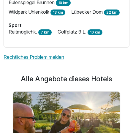
Eulenspiegel Brunnen
10 km
Wildpark Uhlenkolk
Lübecker Dom
13 km
22 km
Sport
Reitmöglichk.
Golfplatz 9 L.
7 km
10 km
Rechtliches Problem melden
Alle Angebote dieses Hotels