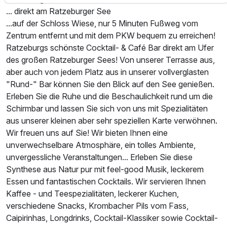
... direkt am Ratzeburger See
...auf der Schloss Wiese, nur 5 Minuten Fußweg vom
Zentrum entfernt und mit dem PKW bequem zu erreichen!
Ratzeburgs schönste Cocktail- & Café Bar direkt am Ufer
des großen Ratzeburger Sees! Von unserer Terrasse aus,
aber auch von jedem Platz aus in unserer vollverglasten
"Rund-" Bar können Sie den Blick auf den See genießen.
Ausstattung
Erleben Sie die Ruhe und die Beschaulichkeit rund um die
Schirmbar und lassen Sie sich von uns mit Spezialitäten
Für 3 Tage
225,00 €
p.P. ab
aus unserer kleinen aber sehr speziellen Karte verwöhnen.
Wir freuen uns auf Sie! Wir bieten Ihnen eine
unverwechselbare Atmosphäre, ein tolles Ambiente,
unvergessliche Veranstaltungen... Erleben Sie diese
Synthese aus Natur pur mit feel-good Musik, leckerem
Essen und fantastischen Cocktails. Wir servieren Ihnen
Kaffee - und Teespezialitäten, leckerer Kuchen,
verschiedene Snacks, Krombacher Pils vom Fass,
Caipirinhas, Longdrinks, Cocktail-Klassiker sowie Cocktail-