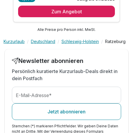
3 Übernachtungen
Zum Angebot
3 x abwechslungsreiches Frühstücksbuffet
1 x genussvolles 3-Gang-Abendmenü
1 x Flasche Mineralwasser auf dem Zimmer
Alle Preise pro Person inkl. MwSt.
inkl. WLAN
Kurzurlaub
Deutschland
Schleswig-Holstein
Ratzeburg
Newsletter abonnieren
Persönlich kuratierte Kurzurlaub-Deals direkt in
dein Postfach
E-Mail-Adresse*
Jetzt abonnieren
Sternchen (*) markieren Pflichtfelder. Wir geben Deine Daten
nicht an Dritte. Mit der Verwendung dieses Formulars