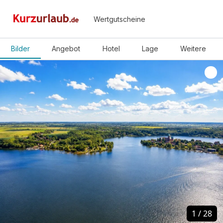
Wertgutscheine
Bilder
Angebot
Hotel
Lage
Weitere
1
1
/
/
28
28