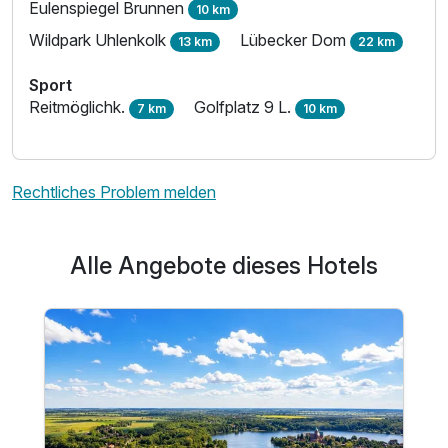
Eulenspiegel Brunnen
10 km
Wildpark Uhlenkolk
Lübecker Dom
13 km
22 km
Sport
Reitmöglichk.
Golfplatz 9 L.
7 km
10 km
Rechtliches Problem melden
Alle Angebote dieses Hotels