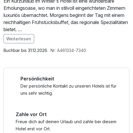
Ein Kurzurlaub im Wittler's Hotel ist eine wunderbare
Erholungsoase, wo man in stilvoll eingerichteten Zimmern
luxuriös übernachtet. Morgens beginnt der Tag mit einem
reichhaltigen Frühstücksbuffet, das regionale Spezialitäten
bietet.
Weiterlesen
Abends genießt man im eleganten Restaurant ein
Im Angebot enthalten
köstliches Abendessen, bevor man den Tag in der Hotelbar
1 Flasche Mineralwasser, W-LAN Nutzung /
Buchbar bis 31.12.2026.
Nr: A461334-7340
bei einem Glas Wein ausklingen lässt.
Internetnutzung, Tageszeitung
Persönlichkeit
Der persönliche Kontakt zu unseren Hotels ist für
uns sehr wichtig.
Zahle vor Ort
Freue dich auf deinen Urlaub und zahle bei diesem
Hotel erst vor Ort.