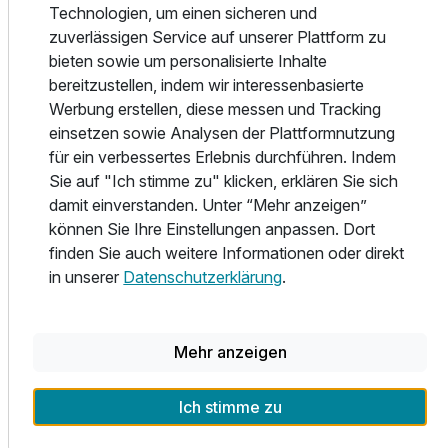
Technologien, um einen sicheren und
Produkten, ideenreich und mit viel Liebe zum Detail. Bei
zuverlässigen Service auf unserer Plattform zu
allem, was wir zubereiten ist es unser Ziel, Ihnen einen
Ausstattung
bieten sowie um personalisierte Inhalte
kulinarischen Genuss für alle Sinne zu ermöglichen. Wir
bereitzustellen, indem wir interessenbasierte
bieten Ihnen auf unserer ständig variierenden Karte
Werbung erstellen, diese messen und Tracking
Gerichte in höchster Qualität aus frischen, saisonalen
Für 4 Tage
245,00 €
p.P. ab
einsetzen sowie Analysen der Plattformnutzung
sowie ökologischen Produkten. Dabei verzichten wir ganz
für ein verbessertes Erlebnis durchführen. Indem
auf Zusatzstoffe. Um Ihnen ausnahmslos erstklassige
Sie auf "Ich stimme zu" klicken, erklären Sie sich
Qualität anzubieten, kommen die verwendeten
damit einverstanden. Unter “Mehr anzeigen”
Lebensmittel zum größten Teil von Landwirten aus
können Sie Ihre Einstellungen anpassen. Dort
Schleswig Holstein oder fangfrisch von Fischern unserer
Einzelzimmer Komfort
finden Sie auch weitere Informationen oder direkt
Region. Wählen Sie zwischen deftiger heimischer oder
1 Erwachsenen und 1 Kind
in unserer
Datenschutzerklärung
.
eher feiner, leichter Küche - stets aufmerksam und stilvoll
serviert. Wir wünschen Ihnen einen guten Appetit!
Unsere Schirmbar:
Mehr anzeigen
... die sonnigste Art zu genießen. Auf der Schloss Wiese
direkt am Ratzeburger See steht unsere Schirmbar mit
Ich stimme zu
Außenterrasse und einem herrlichen Blick auf den
Ratzeburger See.