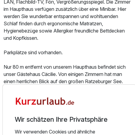
p.P. ab
LAN, Flachbild-TV, Fön, Vergrößerungsspiegel. Die Zimmer
im Haupthaus verfügen zusätzlich über eine Minibar. Hier
werden Sie wunderbar entspannen und wohltuenden
Schlaf finden durch ergonomische Matratzen,
Hygienebezüge sowie Allergiker freundliche Bettdecken
und Kopfkissen.
Doppelzimmer Superior
2 Erwachsene und 1 Kind
Parkplätze sind vorhanden.
Nur 80 m entfernt von unserem Haupthaus befindet sich
unser Gästehaus Cäcilie. Von einigen Zimmern hat man
einen herrlichen Blick auf den großen Ratzeburger See.
Wie im Haupthaus sind auch hier alle Zimmer mit
hochwertigen Materialien und in warmen Farben
ausgestattet. Das reichhaltige Wittlers-Verwöhn-
Frühstücksbuffet wird im Haupthaus eingenommen.
Wir schätzen Ihre Privatsphäre
Seien Sie unser Gast und lassen Sie sich von uns
Wir verwenden Cookies und ähnliche
verwöhnen. Wir kochen mit hochwertigen regionalen