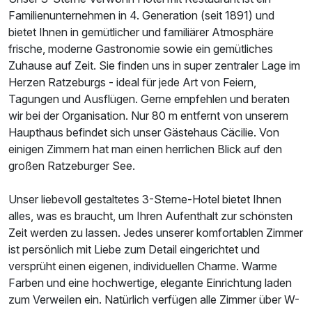
Doppelzimmer Standard
Familienunternehmen in 4. Generation (seit 1891) und
2 Erwachsene und 1 Kind
bietet Ihnen in gemütlicher und familiärer Atmosphäre
frische, moderne Gastronomie sowie ein gemütliches
Zuhause auf Zeit. Sie finden uns in super zentraler Lage im
Herzen Ratzeburgs - ideal für jede Art von Feiern,
Tagungen und Ausflügen. Gerne empfehlen und beraten
wir bei der Organisation. Nur 80 m entfernt von unserem
Haupthaus befindet sich unser Gästehaus Cäcilie. Von
einigen Zimmern hat man einen herrlichen Blick auf den
großen Ratzeburger See.
Unser liebevoll gestaltetes 3-Sterne-Hotel bietet Ihnen
alles, was es braucht, um Ihren Aufenthalt zur schönsten
Zeit werden zu lassen. Jedes unserer komfortablen Zimmer
ist persönlich mit Liebe zum Detail eingerichtet und
versprüht einen eigenen, individuellen Charme. Warme
Ausstattung
Farben und eine hochwertige, elegante Einrichtung laden
zum Verweilen ein. Natürlich verfügen alle Zimmer über W-
Für 4 Tage
227,50 €