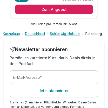
2 Übernachtungen
Zum Angebot
2 x abwechslungsreiches Frühstücksbuffet
1 x genussvolles 3-Gang-Abendmenü
1 x Flasche Mineralwasser auf dem Zimmer
Alle Preise pro Person inkl. MwSt.
inkl. WLAN
Kurzurlaub
Deutschland
Schleswig-Holstein
Ratzeburg
Newsletter abonnieren
Persönlich kuratierte Kurzurlaub-Deals direkt in
dein Postfach
E-Mail-Adresse*
Jetzt abonnieren
Sternchen (*) markieren Pflichtfelder. Wir geben Deine Daten
nicht an Dritte. Mit der Verwendung dieses Formulars