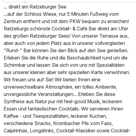
... direkt am Ratzeburger See
...auf der Schloss Wiese, nur 5 Minuten Fußweg vom
Zentrum entfernt und mit dem PKW bequem zu erreichen!
Ratzeburgs schönste Cocktail- & Café Bar direkt am Ufer
des großen Ratzeburger Sees! Von unserer Terrasse aus,
aber auch von jedem Platz aus in unserer vollverglasten
"Rund-" Bar können Sie den Blick auf den See genießen.
Ausstattung
Erleben Sie die Ruhe und die Beschaulichkeit rund um die
Schirmbar und lassen Sie sich von uns mit Spezialitäten
Für 4 Tage
325,00 €
p.P. ab
aus unserer kleinen aber sehr speziellen Karte verwöhnen.
Wir freuen uns auf Sie! Wir bieten Ihnen eine
unverwechselbare Atmosphäre, ein tolles Ambiente,
unvergessliche Veranstaltungen... Erleben Sie diese
Synthese aus Natur pur mit feel-good Musik, leckerem
Essen und fantastischen Cocktails. Wir servieren Ihnen
Kaffee - und Teespezialitäten, leckerer Kuchen,
verschiedene Snacks, Krombacher Pils vom Fass,
Caipirinhas, Longdrinks, Cocktail-Klassiker sowie Cocktail-