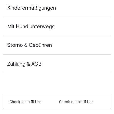
Doppelzimmer Gästehaus
Kinderermäßigungen
2 Erwachsene und 1 Kind
Mit Hund unterwegs
Storno & Gebühren
Zahlung & AGB
Check-in ab 15 Uhr
Check-out bis 11 Uhr