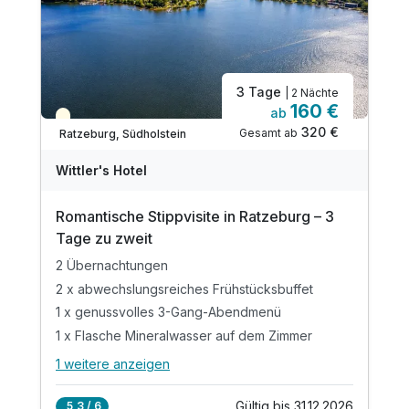
3 Tage
| 2 Nächte
160 €
ab
Teilweise ausgelastet
320 €
Gesamt ab
Ratzeburg, Südholstein
Wittler's Hotel
Romantische Stippvisite in Ratzeburg – 3
Tage zu zweit
2 Übernachtungen
2 x abwechslungsreiches Frühstücksbuffet
1 x genussvolles 3-Gang-Abendmenü
1 x Flasche Mineralwasser auf dem Zimmer
1 weitere anzeigen
Alle Inklusivleistungen
5 enthalten
Gültig bis 31.12.2026
5,3 / 6