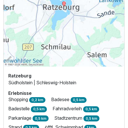
Ratzeburg
Südholstein | Schleswig-Holstein
Erlebnisse
Shopping
Badesee
0,2 km
0,5 km
Badestelle
Fahrradverleih
0,5 km
0,5 km
Parkanlage
Stadtzentrum
0,5 km
0,5 km
Strand
öfftl. Schwimmbad
0,5 km
1 km