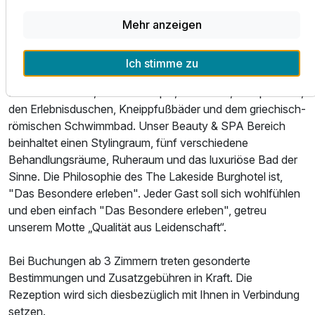
Von ganz besonderem Flair geprägt ist der Rittersaal.
Feiern Sie einmal anders im rustikalen Ambiente, ein
Mehr anzeigen
üppiges Rittermenü mit mittelalterlichen Programm.
Körperliches Wohlbefinden und Entspannung erfahren
Ich stimme zu
unsere Gäste auf 700qm in unserer Wellnesslandschaft mit
finnischer Sauna, Aromatherapie, Laconium, Dampfsauna,
den Erlebnisduschen, Kneippfußbäder und dem griechisch-
römischen Schwimmbad. Unser Beauty & SPA Bereich
beinhaltet einen Stylingraum, fünf verschiedene
Behandlungsräume, Ruheraum und das luxuriöse Bad der
Sinne. Die Philosophie des The Lakeside Burghotel ist,
"Das Besondere erleben". Jeder Gast soll sich wohlfühlen
und eben einfach "Das Besondere erleben", getreu
unserem Motte „Qualität aus Leidenschaft“.
Bei Buchungen ab 3 Zimmern treten gesonderte
Bestimmungen und Zusatzgebühren in Kraft. Die
Rezeption wird sich diesbezüglich mit Ihnen in Verbindung
setzen.