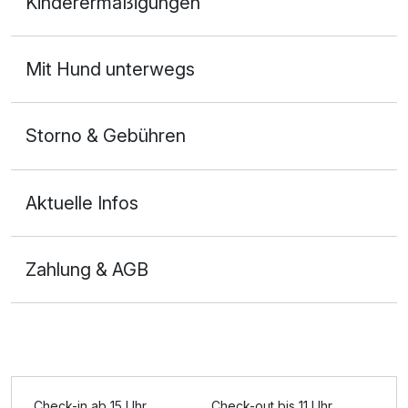
Kinderermäßigungen
2 Erwachsene und 2 Kinder
Mit Hund unterwegs
Storno & Gebühren
Aktuelle Infos
Zahlung & AGB
Check-in ab 15 Uhr
Check-out bis 11 Uhr