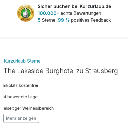
Sicher buchen bei Kurzurlaub.de
100.000+
echte Bewertungen
Balancekosmetik
83,00 €
5
Sterne,
99 %
positives Feedback
pro Person (65 Minuten)
Fahrrad
22,00 €
pro Tag
Flasche Sekt
36,00 €
pro Stück
Kurzurlaub Sterne
The Lakeside Burghotel zu Strausberg
Fußmassage
51,00 €
pro Person (30 Minuten)
Parkplatz kostenfrei
Gut bewertete Lage
Rückenmassage
41,00 €
pro Person (25 Minuten)
Vielseitiger Wellnessbereich
Mehr anzeigen
Hunde im Hotel erlaubt für 22,50 € pro Stück / Tag
Strauß Blumen
35,00 €