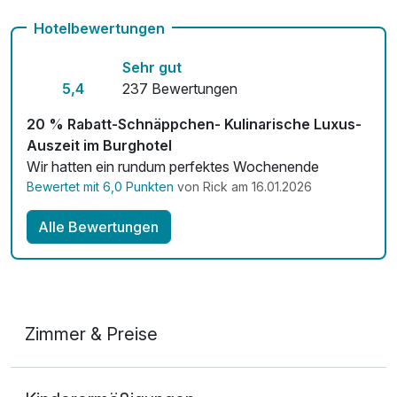
pro Stück
Auch vegetarische Speisen
Hotelbewertungen
Fahrradverleih für 22,00 € pro Stück / Tag
Sehr gut
Kostenloses W-LAN
5,4
237 Bewertungen
Zimmerservice verfügbar
20 % Rabatt-Schnäppchen- Kulinarische Luxus-
Auszeit im Burghotel
Mit Hotelbar
Wir hatten ein rundum perfektes Wochenende
Bewertet mit 6,0 Punkten
von Rick am 16.01.2026
Alle Bewertungen
Zimmer & Preise
Doppelzimmer