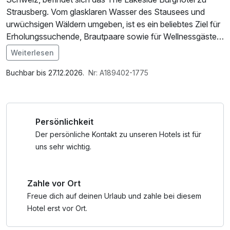
Strausberg. Vom glasklaren Wasser des Stausees und
urwüchsigen Wäldern umgeben, ist es ein beliebtes Ziel für
Erholungssuchende, Brautpaare sowie für Wellnessgäste.
Das einstige "Schützenhaus“ verwandelte sich in den
Weiterlesen
letzten Jahren in ein einzigartiges englisches Castle.
Im Angebot enthalten
Saunabenutzung, Saunatuch, Leihbademantel, Parkplatz,
Buchbar bis 27.12.2026.
Nr: A189402-1775
Bei Buchungen ab 3 Zimmern treten gesonderte
Nutzung des Wellnessbereichs, W-LAN Nutzung /
Bestimmungen und Zusatzgebühren in Kraft. Die
Internetnutzung, Nutzung Öffentliches Internetterminal
Rezeption wird sich diesbezüglich mit Ihnen in Verbindung
Persönlichkeit
setzen.
Der persönliche Kontakt zu unseren Hotels ist für
*ab einem Wert von 50,00 €.
uns sehr wichtig.
Zahle vor Ort
Freue dich auf deinen Urlaub und zahle bei diesem
Hotel erst vor Ort.