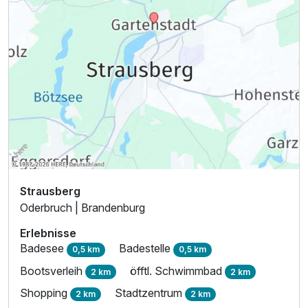
Strausberg
Oderbruch | Brandenburg
Erlebnisse
Badesee
Badestelle
0,5 km
0,5 km
Bootsverleih
öfftl. Schwimmbad
2 km
2 km
Shopping
Stadtzentrum
2 km
2 km