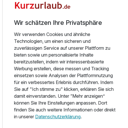
Alle 53 Zimmer (1 Burgsuite, 2 Juniorsuiten) sind im
englischen Stil eingerichtet und verfügen über Bad oder
Dusche und WC, Fön, Telefon und Schreibtisch.
Außerdem freuen wir uns über unsere vier neuen, stilvollen
Wir schätzen Ihre Privatsphäre
Luxusresidenzen , welche keine Wünsche offen lassen.
Wir verwenden Cookies und ähnliche
Technologien, um einen sicheren und
In unserem Restaurant Royal erwartet Sie eine kreative
zuverlässigen Service auf unserer Plattform zu
internationale leichte Küche unter Verwendung regionaler
bieten sowie um personalisierte Inhalte
Produkte und regionaler Anbieter. Für Feierlichkeiten
bereitzustellen, indem wir interessenbasierte
stehen Ihnen 4 Veranstaltungsräume und 8 Tagungsräume
Werbung erstellen, diese messen und Tracking
zur Verfügung. Bestens geeignet für kleine und größere
einsetzen sowie Analysen der Plattformnutzung
Gesellschaften. Im Burginnenhof befindet sich das
für ein verbessertes Erlebnis durchführen. Indem
Amphitheater, äußerst beliebt mit seinen kulturellen
Sie auf "Ich stimme zu" klicken, erklären Sie sich
Veranstaltungen von Juli bis September unter freiem
damit einverstanden. Unter “Mehr anzeigen”
Himmel. Sie können in unserem Haus einen
können Sie Ihre Einstellungen anpassen. Dort
außergewöhnlichen und spannenden Krimi-Abend
finden Sie auch weitere Informationen oder direkt
inklusive kulinarischem 4- Gang Menü und einem Mörder
in unserer
Datenschutzerklärung
.
zum Dessert erleben.