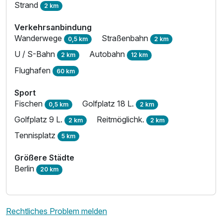
Strand
2 km
Verkehrsanbindung
Wanderwege
Straßenbahn
0,5 km
2 km
U / S-Bahn
Autobahn
2 km
12 km
Flughafen
60 km
Sport
Fischen
Golfplatz 18 L.
0,5 km
2 km
Golfplatz 9 L.
Reitmöglichk.
2 km
2 km
Tennisplatz
5 km
Größere Städte
Berlin
20 km
Rechtliches Problem melden