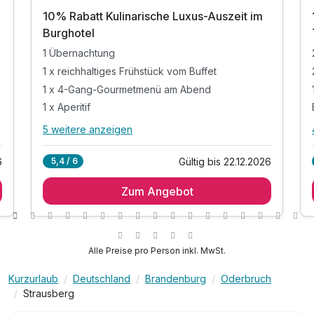
10% Rabatt Kulinarische Luxus-Auszeit im
Burghotel
1 Übernachtung
1 x reichhaltiges Frühstück vom Buffet
1 x 4-Gang-Gourmetmenü am Abend
1 x Aperitif
5 weitere anzeigen
Alle Inklusivleistungen
9 enthalten
6
Gültig bis 22.12.2026
5,4 / 6
1 Übernachtung
Zum Angebot
1 x reichhaltiges Frühstück vom Buffet
1 x 4-Gang-Gourmetmenü am Abend
1 x Aperitif
1 x kulinarische Überraschung
Alle Preise pro Person inkl. MwSt.
1 x Begrüßungspräsent
Kurzurlaub
Deutschland
Brandenburg
Oderbruch
inkl. Eintritt in unsere Saunalandschaft & Pool
Strausberg
inkl. Parkplatz