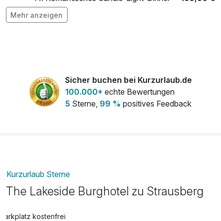
Deluxe
Mehr anzeigen
pro Person
Ayurveda: Abhyanga solo
78,00 €
pro Aufenthalt (60 Minuten)
Sicher buchen bei Kurzurlaub.de
100.000+
echte Bewertungen
Balancekosmetik
83,00 €
5
Sterne,
99 %
positives Feedback
pro Person (65 Minuten)
Fahrrad
22,00 €
pro Tag
Flasche Sekt
36,00 €
pro Stück
Kurzurlaub Sterne
The Lakeside Burghotel zu Strausberg
Fußmassage
51,00 €
pro Person (30 Minuten)
Parkplatz kostenfrei