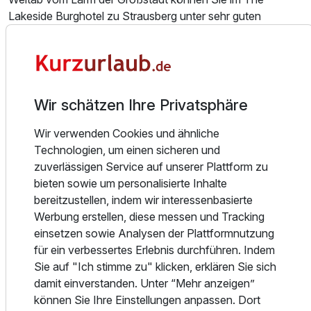
Lakeside Burghotel zu Strausberg unter sehr guten
Bedingungen mit Ihren Geschäftspartnern tagen und
gleichzeitig Freude und Entspannung in einem
warmherzigen und inspirierenden Ambiente finden.
Alle 53 Zimmer (1 Burgsuite, 2 Juniorsuiten) sind im
Wir schätzen Ihre Privatsphäre
englischen Stil eingerichtet und verfügen über Bad oder
Dusche und WC, Fön, Telefon und Schreibtisch.
Wir verwenden Cookies und ähnliche
Außerdem freuen wir uns über unsere vier neuen, stilvollen
Technologien, um einen sicheren und
Luxusresidenzen , welche keine Wünsche offen lassen.
zuverlässigen Service auf unserer Plattform zu
bieten sowie um personalisierte Inhalte
In unserem Restaurant Royal erwartet Sie eine kreative
bereitzustellen, indem wir interessenbasierte
internationale leichte Küche unter Verwendung regionaler
Werbung erstellen, diese messen und Tracking
Produkte und regionaler Anbieter. Für Feierlichkeiten
einsetzen sowie Analysen der Plattformnutzung
stehen Ihnen 4 Veranstaltungsräume und 8 Tagungsräume
für ein verbessertes Erlebnis durchführen. Indem
zur Verfügung. Bestens geeignet für kleine und größere
Sie auf "Ich stimme zu" klicken, erklären Sie sich
Gesellschaften. Im Burginnenhof befindet sich das
damit einverstanden. Unter “Mehr anzeigen”
Amphitheater, äußerst beliebt mit seinen kulturellen
können Sie Ihre Einstellungen anpassen. Dort