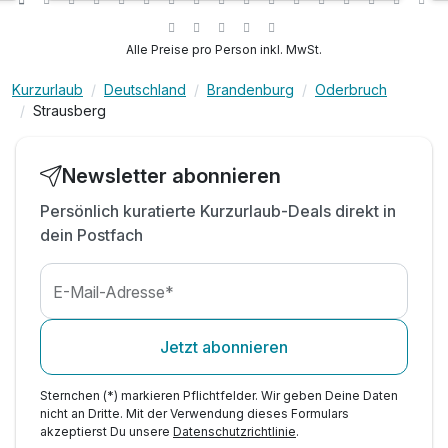
Eintritt in unsere Wellnesslandschaft -
inkl. Erholungszeit in unserem Pool
Alle Preise pro Person inkl. MwSt.
inkl. Entspannung in unseren Saunen
Kurzurlaub
Deutschland
Brandenburg
Oderbruch
inkl. Parkplatz am Hotel
Strausberg
Familienspaß o. Zeit zu zweit - Alles ist möglich!
Newsletter abonnieren
Persönlich kuratierte Kurzurlaub-Deals direkt in
dein Postfach
E-Mail-Adresse*
Jetzt abonnieren
Sternchen (*) markieren Pflichtfelder. Wir geben Deine Daten
nicht an Dritte. Mit der Verwendung dieses Formulars
akzeptierst Du unsere
Datenschutzrichtlinie
.