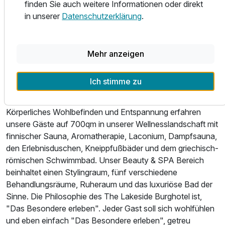
Veranstaltungen von Juli bis September unter freiem
finden Sie auch weitere Informationen oder direkt
Himmel. Sie können in unserem Haus einen
in unserer
Datenschutzerklärung
.
außergewöhnlichen und spannenden Krimi-Abend
inklusive kulinarischem 4- Gang Menü und einem Mörder
zum Dessert erleben.
Mehr anzeigen
Von ganz besonderem Flair geprägt ist der Rittersaal.
Ich stimme zu
Feiern Sie einmal anders im rustikalen Ambiente, ein
üppiges Rittermenü mit mittelalterlichen Programm.
Körperliches Wohlbefinden und Entspannung erfahren
unsere Gäste auf 700qm in unserer Wellnesslandschaft mit
finnischer Sauna, Aromatherapie, Laconium, Dampfsauna,
den Erlebnisduschen, Kneippfußbäder und dem griechisch-
römischen Schwimmbad. Unser Beauty & SPA Bereich
beinhaltet einen Stylingraum, fünf verschiedene
Behandlungsräume, Ruheraum und das luxuriöse Bad der
Sinne. Die Philosophie des The Lakeside Burghotel ist,
"Das Besondere erleben". Jeder Gast soll sich wohlfühlen
und eben einfach "Das Besondere erleben", getreu