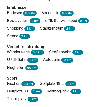
Erlebnisse
Badesee
Badestelle
0,5 km
0,5 km
Bootsverleih
öfftl. Schwimmbad
2 km
2 km
Shopping
Stadtzentrum
2 km
2 km
Strand
2 km
Verkehrsanbindung
Wanderwege
Straßenbahn
0,5 km
2 km
U / S-Bahn
Autobahn
2 km
12 km
Flughafen
60 km
Sport
Fischen
Golfplatz 18 L.
0,5 km
2 km
Golfplatz 9 L.
Reitmöglichk.
2 km
2 km
Tennisplatz
5 km