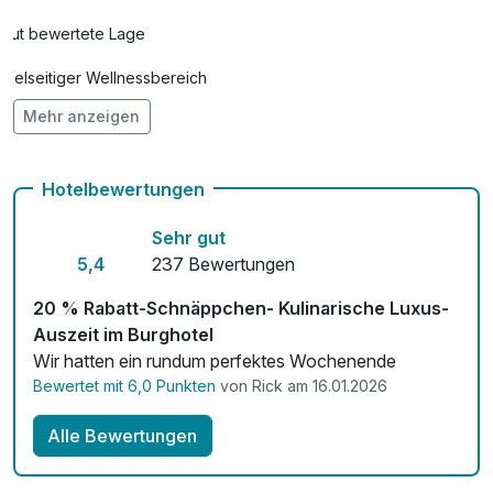
Gut bewertete Lage
Rückenmassage
41,00 €
pro Person (25 Minuten)
Vielseitiger Wellnessbereich
Mehr anzeigen
Hunde im Hotel erlaubt für 22,50 € pro Stück / Tag
Strauß Blumen
35,00 €
pro Stück
Auch vegetarische Speisen
Hotelbewertungen
Fahrradverleih für 22,00 € pro Stück / Tag
Sehr gut
Kostenloses W-LAN
5,4
237 Bewertungen
Zimmerservice verfügbar
20 % Rabatt-Schnäppchen- Kulinarische Luxus-
Auszeit im Burghotel
Mit Hotelbar
Wir hatten ein rundum perfektes Wochenende
Bewertet mit 6,0 Punkten
von Rick am 16.01.2026
Alle Bewertungen