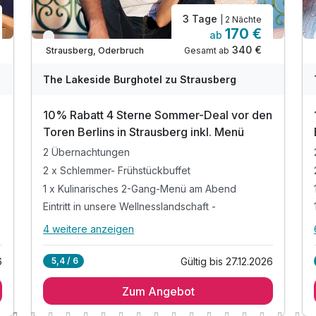
3 Tage
| 2 Nächte
170 €
ab
Verfügbar bis Dezember
340 €
Gesamt ab
Strausberg, Oderbruch
The Lakeside Burghotel zu Strausberg
10% Rabatt 4 Sterne Sommer-Deal vor den
Toren Berlins in Strausberg inkl. Menü
2 Übernachtungen
2 x Schlemmer- Frühstückbuffet
1 x Kulinarisches 2-Gang-Menü am Abend
Eintritt in unsere Wellnesslandschaft -
4 weitere anzeigen
Alle Inklusivleistungen
8 enthalten
6
Gültig bis 27.12.2026
5,4 / 6
2 Übernachtungen
Zum Angebot
2 x Schlemmer- Frühstückbuffet
1 x Kulinarisches 2-Gang-Menü am Abend