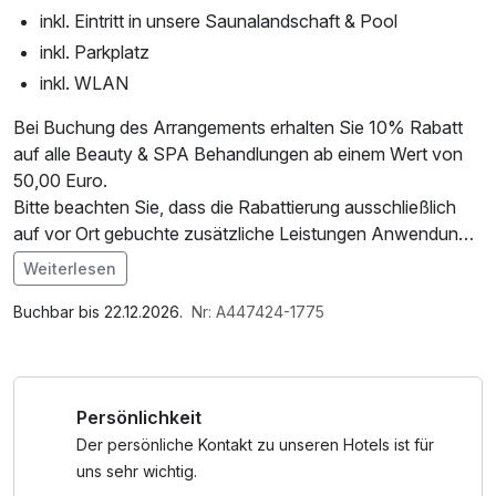
inkl. Eintritt in unsere Saunalandschaft & Pool
inkl. Parkplatz
inkl. WLAN
Bei Buchung des Arrangements erhalten Sie 10% Rabatt
auf alle Beauty & SPA Behandlungen ab einem Wert von
50,00 Euro.
Bitte beachten Sie, dass die Rabattierung ausschließlich
auf vor Ort gebuchte zusätzliche Leistungen Anwendung
findet.
Weiterlesen
Im Angebot enthalten
Bei Buchungen ab 3 Zimmern treten gesonderte
Saunabenutzung, Saunatuch, Leihbademantel, Parkplatz,
Buchbar bis 22.12.2026.
Nr: A447424-1775
Bestimmungen und Zusatzgebühren in Kraft. Die
Nutzung des Wellnessbereichs, W-LAN Nutzung /
Rezeption wird sich diesbezüglich mit Ihnen in Verbindung
Internetnutzung, Nutzung Öffentliches Internetterminal
setzen.
Persönlichkeit
Der persönliche Kontakt zu unseren Hotels ist für
uns sehr wichtig.