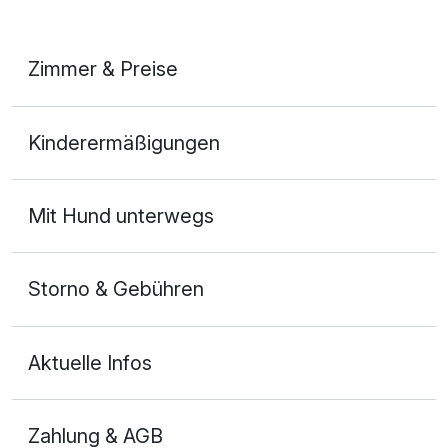
Zimmer & Preise
Doppelzimmer
Kinderermäßigungen
2 Erwachsene und 2 Kinder
Mit Hund unterwegs
Storno & Gebühren
Aktuelle Infos
Zahlung & AGB