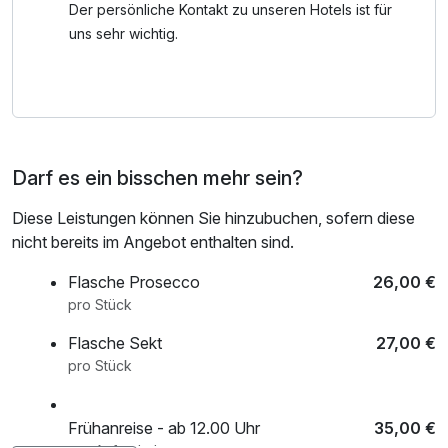
Panoramablick von der Café-Terrasse.
Der persönliche Kontakt zu unseren Hotels ist für
uns sehr wichtig.
Auf der Insel Mainau erwarten Sie ganzjährig blühende
Pflanzen und die Ruhe der Natur im Schmetterlingshaus. In
Dornbirn finden Sie das Rolls-Royce Automobilmuseum
mit der größten Sammlung dieser Luxusautos, während
das Liechtensteinische Landesmuseum die Kultur des
Darf es ein bisschen mehr sein?
Fürstentums präsentiert.
Diese Leistungen können Sie hinzubuchen, sofern diese
Genießen Sie zudem die ausgezeichnete Kulinarik in
nicht bereits im Angebot enthalten sind.
unserer Speiserei unter der Leitung von Philipp Heid, die
Slow Food und regionale Produkte in den Fokus stellt.
Flasche Prosecco
26,00 €
Buchen Sie jetzt und starten Sie Ihr unvergessliches
pro Stück
Abenteuer rund um den Bodensee!
Flasche Sekt
27,00 €
pro Stück
Frühanreise - ab 12.00 Uhr
35,00 €