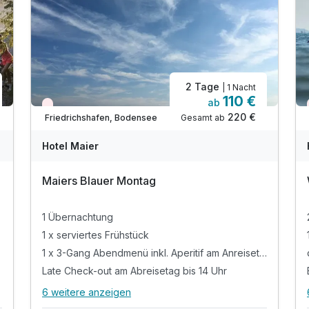
Doppelzimmer Standard Design
2 Erwachsene
2 Tage
| 1 Nacht
110 €
ab
Wieder frei ab November
220 €
Gesamt ab
Friedrichshafen, Bodensee
A
WAR
W
Hotel Maier
D
202
2
Maiers Blauer Montag
5
5
1 Übernachtung
1 x serviertes Frühstück
1 x 3-Gang Abendmenü inkl. Aperitif am Anreisetag
Late Check-out am Abreisetag bis 14 Uhr
6 weitere anzeigen
Alle Inklusivleistungen
10 enthalten