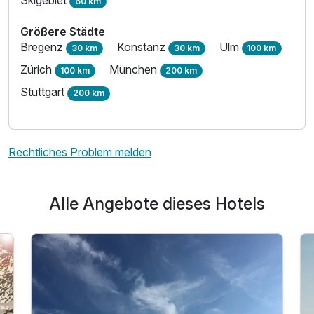
60 km
2 Erwachsene
Größere Städte
Bregenz
Konstanz
Ulm
30 km
30 km
100 km
Zürich
München
100 km
200 km
Stuttgart
200 km
Rechtliches Problem melden
Alle Angebote dieses Hotels
Ausstattung
Für 8 Tage
770,00 €
p.P. ab