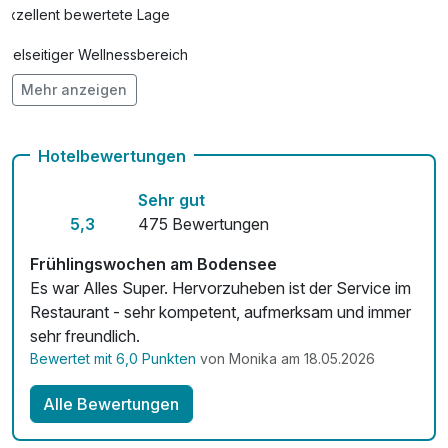
Exzellent bewertete Lage
Vielseitiger Wellnessbereich
Mehr anzeigen
Hunde im Hotel nicht erlaubt
Auch vegetarische Speisen
Hotelbewertungen
Kostenloses W-LAN
Sehr gut
Zimmerservice verfügbar
5,3
475 Bewertungen
Mit Hotelbar
Frühlingswochen am Bodensee
Es war Alles Super. Hervorzuheben ist der Service im
Restaurant - sehr kompetent, aufmerksam und immer
sehr freundlich.
Bewertet mit 6,0 Punkten
von Monika am 18.05.2026
Alle Bewertungen