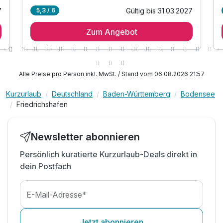
7
Gültig bis 31.03.2027
5,3 / 6
Ausstattung
1 Übernachtung
Zum Angebot
1 x serviertes Frühstück
Für 8 Tage
700,00 €
p.P. ab
1 x 3-Gang Abendmenü inkl. Aperitif am
Anreisetag
Late Check-out am Abreisetag bis 14 Uhr
Alle Preise pro Person inkl. MwSt. / Stand vom 06.08.2026 21:57
10% auf Massagen im Haus (ab 50 Minuten)
inkl. Minibar mit täglicher Auffüllung
Kurzurlaub
Deutschland
Baden-Württemberg
Bodensee
Friedrichshafen
Doppelzimmer Superior
inkl. Nutzung des Saunabereich mit Dachterrasse
2 Erwachsene und 2 Kinder
inkl. Bademantel und Saunatuch
inkl. Parkmöglichkeiten (nach Verfügbarkeit)
Newsletter abonnieren
inkl. WLAN im gesamten Hotelbereich
Persönlich kuratierte Kurzurlaub-Deals direkt in
dein Postfach
E-Mail-Adresse*
Jetzt abonnieren