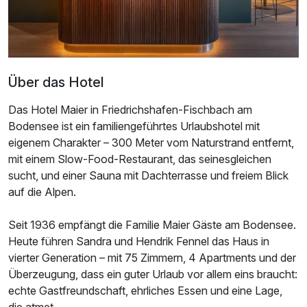
Über das Hotel
Das Hotel Maier in Friedrichshafen-Fischbach am
Ausstattung
Bodensee ist ein familiengeführtes Urlaubshotel mit
eigenem Charakter – 300 Meter vom Naturstrand entfernt,
Für 8 Tage
820,00 €
p.P. ab
mit einem Slow-Food-Restaurant, das seinesgleichen
sucht, und einer Sauna mit Dachterrasse und freiem Blick
auf die Alpen.
Seit 1936 empfängt die Familie Maier Gäste am Bodensee.
Heute führen Sandra und Hendrik Fennel das Haus in
Doppelzimmer Haupthaus
vierter Generation – mit 75 Zimmern, 4 Apartments und der
2 Erwachsene
Überzeugung, dass ein guter Urlaub vor allem eins braucht:
echte Gastfreundschaft, ehrliches Essen und eine Lage,