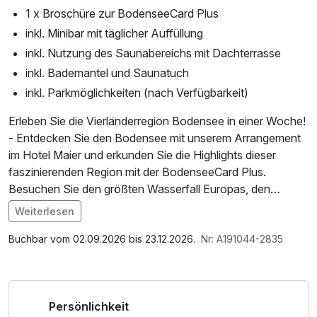
1 x Broschüre zur BodenseeCard Plus
inkl. Minibar mit täglicher Auffüllung
inkl. Nutzung des Saunabereichs mit Dachterrasse
inkl. Bademantel und Saunatuch
inkl. Parkmöglichkeiten (nach Verfügbarkeit)
Erleben Sie die Vierländerregion Bodensee in einer Woche!
- Entdecken Sie den Bodensee mit unserem Arrangement
im Hotel Maier und erkunden Sie die Highlights dieser
faszinierenden Region mit der BodenseeCard Plus.
Besuchen Sie den größten Wasserfall Europas, den
imposanten Rheinfall in Schaffhausen, wo 700.000 Liter
Weiterlesen
Wasser pro Sekunde in die Tiefe stürzen. Tauchen Sie im
Im Angebot enthalten
Zeppelin Museum Friedrichshafen ein in den Mythos der
Saunabenutzung, Saunatuch, Nutzung des
Buchbar vom 02.09.2026 bis 23.12.2026.
Nr: A191044-2835
Luftschifffahrt und besichtigen Sie die nachgebauten
Wellnessbereichs, W-LAN Nutzung / Internetnutzung,
Passagierbereiche der LZ 129 Hindenburg. Die älteste
kostenfreie Nutzung öffentl. Nahverkehr, täglich gefüllte
bewohnte Burg Deutschlands, die Meersburg, entführt Sie
Minibar, Badetasche mit Bademantel und -tücher
Persönlichkeit
ins Mittelalter und bietet einen beeindruckenden