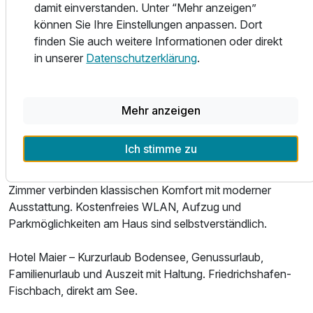
Fischbach liegt an der breitesten Stelle des Bodensees.
damit einverstanden. Unter “Mehr anzeigen”
Doppelzimmer Klassik
Der Naturstrand und das Freibad sind fünf Gehminuten
können Sie Ihre Einstellungen anpassen. Dort
2 Erwachsene
entfernt. Das Ravensburger Spieleland ist 30 Fahrminuten
finden Sie auch weitere Informationen oder direkt
entfernt, die Blumeninsel Mainau per Schiff erreichbar, die
in unserer
Datenschutzerklärung
.
Bregenzer Festspiele 25 Kilometer. Das Zeppelin-Museum
Friedrichshafen liegt 10 Fahrradminuten entfernt. Der
Bodensee-Radweg führt direkt vorbei.
Mehr anzeigen
Alle 75 Zimmer sind klimatisiert und mit kostenfreier Minibar
Ich stimme zu
ausgestattet. Die Design-Zimmer im Hofhaus bieten edle
Eichenböden und großzügige Fenster. Die Stammhaus-
Zimmer verbinden klassischen Komfort mit moderner
Ausstattung. Kostenfreies WLAN, Aufzug und
Parkmöglichkeiten am Haus sind selbstverständlich.
Hotel Maier – Kurzurlaub Bodensee, Genussurlaub,
Familienurlaub und Auszeit mit Haltung. Friedrichshafen-
Ausstattung
Fischbach, direkt am See.