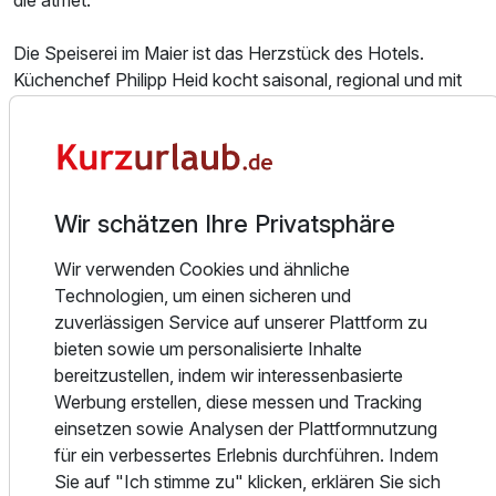
die atmet.
Die Speiserei im Maier ist das Herzstück des Hotels.
Küchenchef Philipp Heid kocht saisonal, regional und mit
Haltung. Als Mitglied der Slow Food Chef Alliance und
Hüter von Arche-Produkten der Slow Food Bewegung
bringt er den Bodensee auf den Teller – von der regionalen
Forelle bis zur alten Apfelsorte. Das Frühstücksbuffet folgt
derselben Philosophie: Bio-Eier, Allgäuer Käse,
Wir schätzen Ihre Privatsphäre
hausgemachtes Müsli, Bodensee-Obst und frische
Brötchen vom Bäcker.
Wir verwenden Cookies und ähnliche
Technologien, um einen sicheren und
Ausstattung
Der Saunabereich mit Dachterrasse liegt im obersten
zuverlässigen Service auf unserer Plattform zu
Stockwerk – mit freiem Blick auf den Bodensee und die
bieten sowie um personalisierte Inhalte
Schweizer Alpen. Auf Wunsch ergänzen Massagen mit
bereitzustellen, indem wir interessenbasierte
Für 8 Tage
690,00 €
p.P. ab
Bio-Ölen das Entspannungsangebot. Für Gäste, die mehr
Werbung erstellen, diese messen und Tracking
Wasserfläche suchen, liegt die Therme Meersburg in kurzer
einsetzen sowie Analysen der Plattformnutzung
Fahrtzeit.
für ein verbessertes Erlebnis durchführen. Indem
Sie auf "Ich stimme zu" klicken, erklären Sie sich