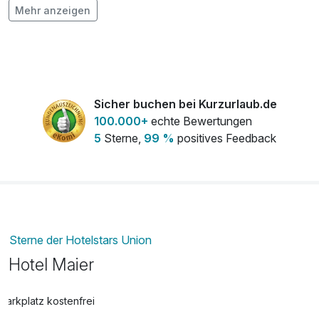
pro Aufenthalt
Mehr anzeigen
Geburtstagskuchen (2 Personen)
20,00 €
pro Stück
Obstkorb
15,00 €
Sicher buchen bei Kurzurlaub.de
pro Zimmer
100.000+
echte Bewertungen
5
Sterne,
99 %
positives Feedback
Spätabreise - bis 14.00 Uhr
50,00 €
pro Aufenthalt
Sterne der Hotelstars Union
Hotel Maier
Parkplatz kostenfrei