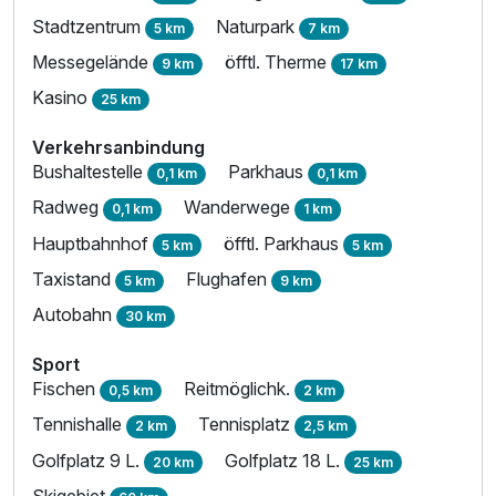
Stadtzentrum
Naturpark
5 km
7 km
Messegelände
öfftl. Therme
9 km
17 km
Kasino
25 km
Verkehrsanbindung
Bushaltestelle
Parkhaus
0,1 km
0,1 km
Radweg
Wanderwege
0,1 km
1 km
Hauptbahnhof
öfftl. Parkhaus
5 km
5 km
Ausstattung
Taxistand
Flughafen
5 km
9 km
Autobahn
30 km
Für 8 Tage
840,00 €
p.P. ab
Sport
Fischen
Reitmöglichk.
0,5 km
2 km
Tennishalle
Tennisplatz
2 km
2,5 km
Golfplatz 9 L.
Golfplatz 18 L.
20 km
25 km
Doppelzimmer Premium
Skigebiet