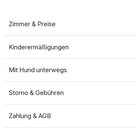
Zimmer & Preise
Doppelzimmer Business
Kinderermäßigungen
2 Erwachsene
Mit Hund unterwegs
Storno & Gebühren
Zahlung & AGB