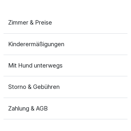
Zimmer & Preise
Doppelzimmer Business
Kinderermäßigungen
2 Erwachsene
Mit Hund unterwegs
Storno & Gebühren
Zahlung & AGB