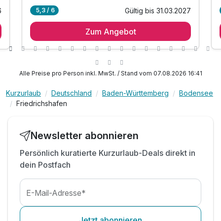
6
Gültig bis 31.03.2027
5,3 / 6
Ausstattung
1 Übernachtung
Zum Angebot
1 x serviertes Frühstück
Für 4 Tage
375,00 €
p.P. ab
1 x 3-Gang Abendmenü inkl. Aperitif am
Anreisetag
Late Check-out am Abreisetag bis 14 Uhr
t
Alle Preise pro Person inkl. MwSt. / Stand vom 07.08.2026 16:41
10% auf Massagen im Haus (ab 50 Minuten)
)
inkl. Minibar mit täglicher Auffüllung
Kurzurlaub
Deutschland
Baden-Württemberg
Bodensee
Friedrichshafen
Doppelzimmer Superior
inkl. Nutzung des Saunabereich mit Dachterrasse
2 Erwachsene und 2 Kinder
inkl. Bademantel und Saunatuch
inkl. Parkmöglichkeiten (nach Verfügbarkeit)
Newsletter abonnieren
inkl. WLAN im gesamten Hotelbereich
Persönlich kuratierte Kurzurlaub-Deals direkt in
dein Postfach
E-Mail-Adresse*
Jetzt abonnieren