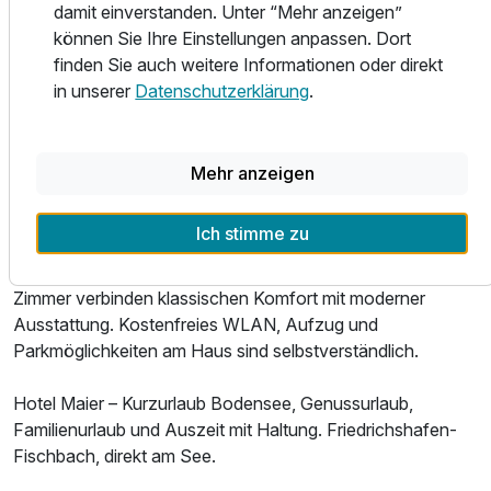
Fischbach liegt an der breitesten Stelle des Bodensees.
damit einverstanden. Unter “Mehr anzeigen”
Doppelzimmer Klassik
Der Naturstrand und das Freibad sind fünf Gehminuten
können Sie Ihre Einstellungen anpassen. Dort
2 Erwachsene
entfernt. Das Ravensburger Spieleland ist 30 Fahrminuten
finden Sie auch weitere Informationen oder direkt
entfernt, die Blumeninsel Mainau per Schiff erreichbar, die
in unserer
Datenschutzerklärung
.
Bregenzer Festspiele 25 Kilometer. Das Zeppelin-Museum
Friedrichshafen liegt 10 Fahrradminuten entfernt. Der
Bodensee-Radweg führt direkt vorbei.
Mehr anzeigen
Alle 75 Zimmer sind klimatisiert und mit kostenfreier Minibar
Ich stimme zu
ausgestattet. Die Design-Zimmer im Hofhaus bieten edle
Eichenböden und großzügige Fenster. Die Stammhaus-
Zimmer verbinden klassischen Komfort mit moderner
Ausstattung. Kostenfreies WLAN, Aufzug und
Parkmöglichkeiten am Haus sind selbstverständlich.
Hotel Maier – Kurzurlaub Bodensee, Genussurlaub,
Familienurlaub und Auszeit mit Haltung. Friedrichshafen-
Ausstattung
Fischbach, direkt am See.