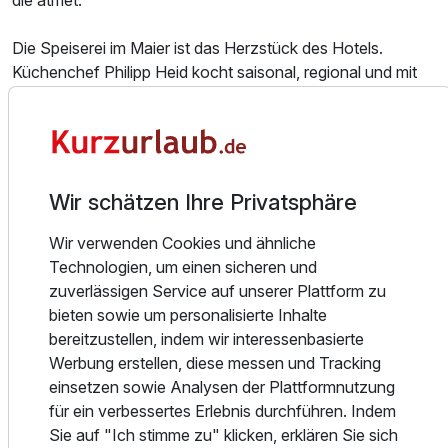
die atmet.
Die Speiserei im Maier ist das Herzstück des Hotels.
Küchenchef Philipp Heid kocht saisonal, regional und mit
Haltung. Als Mitglied der Slow Food Chef Alliance und
Hüter von Arche-Produkten der Slow Food Bewegung
bringt er den Bodensee auf den Teller – von der regionalen
Forelle bis zur alten Apfelsorte. Das Frühstücksbuffet folgt
derselben Philosophie: Bio-Eier, Allgäuer Käse,
Wir schätzen Ihre Privatsphäre
hausgemachtes Müsli, Bodensee-Obst und frische
Brötchen vom Bäcker.
Wir verwenden Cookies und ähnliche
Technologien, um einen sicheren und
Ausstattung
Der Saunabereich mit Dachterrasse liegt im obersten
zuverlässigen Service auf unserer Plattform zu
Stockwerk – mit freiem Blick auf den Bodensee und die
bieten sowie um personalisierte Inhalte
Schweizer Alpen. Auf Wunsch ergänzen Massagen mit
bereitzustellen, indem wir interessenbasierte
Für 4 Tage
370,00 €
p.P. ab
Bio-Ölen das Entspannungsangebot. Für Gäste, die mehr
Werbung erstellen, diese messen und Tracking
Wasserfläche suchen, liegt die Therme Meersburg in kurzer
einsetzen sowie Analysen der Plattformnutzung
Fahrtzeit.
für ein verbessertes Erlebnis durchführen. Indem
Sie auf "Ich stimme zu" klicken, erklären Sie sich