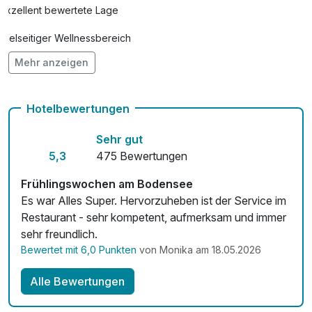
Exzellent bewertete Lage
Vielseitiger Wellnessbereich
Mehr anzeigen
Hunde im Hotel nicht erlaubt
Auch vegetarische Speisen
Hotelbewertungen
Kostenloses W-LAN
Sehr gut
Zimmerservice verfügbar
5,3
475 Bewertungen
Mit Hotelbar
Frühlingswochen am Bodensee
Es war Alles Super. Hervorzuheben ist der Service im
Restaurant - sehr kompetent, aufmerksam und immer
sehr freundlich.
Bewertet mit 6,0 Punkten
von Monika am 18.05.2026
Alle Bewertungen