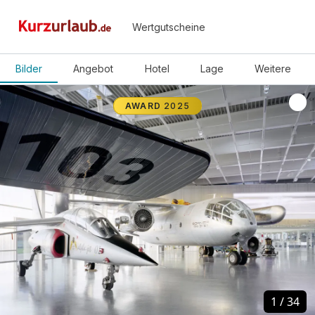
Wertgutscheine
Bilder
Angebot
Hotel
Lage
Weitere
AWARD
2025
1
1
/
/
34
34