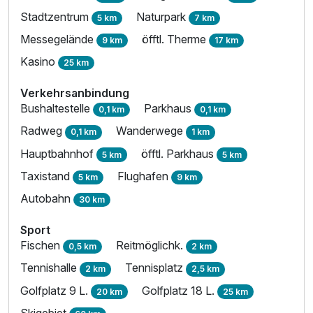
Stadtzentrum
Naturpark
5 km
7 km
Messegelände
öfftl. Therme
9 km
17 km
Kasino
25 km
Verkehrsanbindung
Bushaltestelle
Parkhaus
0,1 km
0,1 km
Radweg
Wanderwege
0,1 km
1 km
Hauptbahnhof
öfftl. Parkhaus
5 km
5 km
Ausstattung
Taxistand
Flughafen
5 km
9 km
Autobahn
30 km
Für 4 Tage
460,00 €
p.P. ab
Sport
Fischen
Reitmöglichk.
0,5 km
2 km
Tennishalle
Tennisplatz
2 km
2,5 km
Golfplatz 9 L.
Golfplatz 18 L.
20 km
25 km
Doppelzimmer Premium
Skigebiet