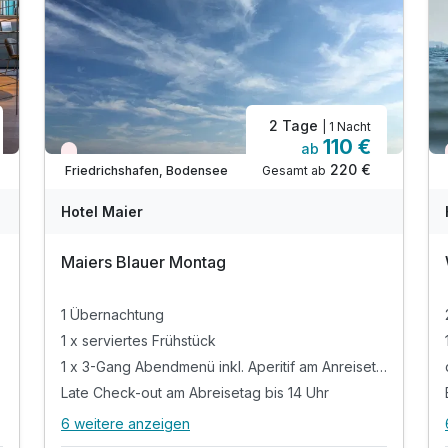
Doppelzimmer Standard Design
2 Erwachsene
2 Tage
| 1 Nacht
110 €
ab
Wieder frei ab November
220 €
Gesamt ab
Friedrichshafen, Bodensee
A
WAR
W
Hotel Maier
D
202
2
Maiers Blauer Montag
5
5
1 Übernachtung
1 x serviertes Frühstück
1 x 3-Gang Abendmenü inkl. Aperitif am Anreisetag
Late Check-out am Abreisetag bis 14 Uhr
6 weitere anzeigen
Alle Inklusivleistungen
10 enthalten