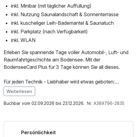
inkl. Minibar (mit täglicher Auffüllung)
inkl. Nutzung Saunalandschaft & Sonnenterrasse
inkl. kuscheliger Leih-Bademantel & Saunatuch
inkl. Parkplatz (nach Verfügbarkeit)
inkl. WLAN
Erleben Sie spannende Tage voller Automobil-, Luft- und
Raumfahrtgeschichte am Bodensee. Mit der
BodenseeCard Plus für 3 Tage können Sie all dieses.
Für jeden Technik - Liebhaber wird etwas geboten:
Zeppeline, Automobile, Traktoren oder Eisenbahnen und
Weiterlesen
noch vieles mehr.... Abends genießen Sie kulinarische
Im Angebot enthalten
Highlights in unserem Restaurant „Die Speiserei".
Saunabenutzung, Saunatuch, Nutzung des
Buchbar vom 02.09.2026 bis 23.12.2026.
Nr: A389796-2835
Wellnessbereichs, W-LAN Nutzung / Internetnutzung,
kostenfreie Nutzung öffentl. Nahverkehr, täglich gefüllte
Minibar, Badetasche mit Bademantel und -tücher
Persönlichkeit