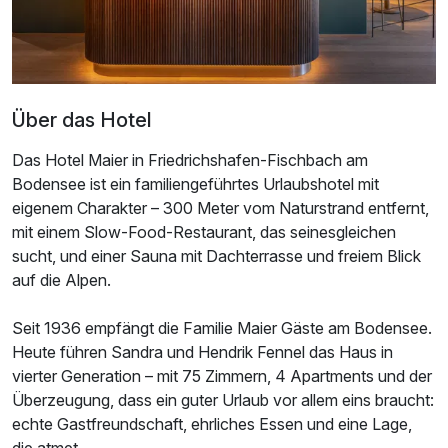
Über das Hotel
Das Hotel Maier in Friedrichshafen-Fischbach am
Ausstattung
Bodensee ist ein familiengeführtes Urlaubshotel mit
eigenem Charakter – 300 Meter vom Naturstrand entfernt,
Für 4 Tage
420,00 €
p.P. ab
mit einem Slow-Food-Restaurant, das seinesgleichen
sucht, und einer Sauna mit Dachterrasse und freiem Blick
auf die Alpen.
Seit 1936 empfängt die Familie Maier Gäste am Bodensee.
Heute führen Sandra und Hendrik Fennel das Haus in
Doppelzimmer Haupthaus
vierter Generation – mit 75 Zimmern, 4 Apartments und der
2 Erwachsene
Überzeugung, dass ein guter Urlaub vor allem eins braucht:
echte Gastfreundschaft, ehrliches Essen und eine Lage,