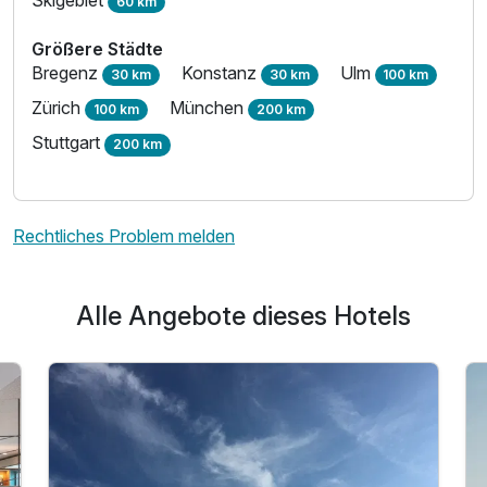
60 km
2 Erwachsene
Größere Städte
Bregenz
Konstanz
Ulm
30 km
30 km
100 km
Zürich
München
100 km
200 km
Stuttgart
200 km
Rechtliches Problem melden
Alle Angebote dieses Hotels
Ausstattung
Für 4 Tage
405,00 €
p.P. ab