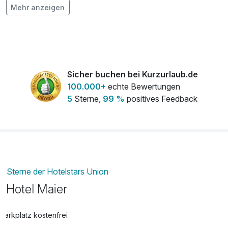
pro Aufenthalt
Mehr anzeigen
Geburtstagskuchen (2 Personen)
20,00 €
pro Stück
Obstkorb
15,00 €
Sicher buchen bei Kurzurlaub.de
pro Zimmer
100.000+
echte Bewertungen
5
Sterne,
99 %
positives Feedback
Spätabreise - bis 14.00 Uhr
50,00 €
pro Aufenthalt
Sterne der Hotelstars Union
Hotel Maier
Parkplatz kostenfrei