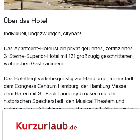
Über das Hotel
Individuell, ungezwungen, citynah!
Das Apartment-Hotel ist ein privat geführtes, zertifiziertes
3-Sterne-Superior-Hotel mit 121 großzügig geschnittenen,
wohnlichen Gästezimmern.
Das Hotel liegt verkehrsgünstig zur Hamburger Innenstadt,
Ausstattung
dem Congress Centrum Hamburg, der Hamburg Messe,
dem Hafen mit St. Pauli Landungsbrücken und der
Zusatznächte
historischen Speicherstadt, den Musical Theatern und
vielen anderen Attraktionen der Hansestadt. Alle Bereiche
Für 3 Tage
186,00 €
sind ab Hotel mit den öffentlichen Verkehrsmitteln zu
p.P. ab
erreichen. Für Gäste, die mit dem PKW anreisen, steht
ausreichend Parkraum auf dem Parkdeck oder in der
verschlossenen Tiefgarage gegen Gebühr zur Verfügung.