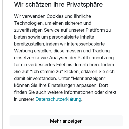
Wir schätzen Ihre Privatsphäre
Das gut wohnen nicht teuer sein muss, zeigt das
Familienzimmer
Wir verwenden Cookies und ähnliche
ausgewogene Preis- Leistungsverhältnis und für die gute
2 Erwachsene und 2 Kinder
Technologien, um einen sicheren und
Atmosphäre im Haus sorgen die freundlichen und Gast
zuverlässigen Service auf unserer Plattform zu
orientierten Mitarbeiter. Das Hotel eignet sich sowohl für
bieten sowie um personalisierte Inhalte
einen Kurzaufenthalt aus geschäftlichen oder privaten
bereitzustellen, indem wir interessenbasierte
Gründen, wie für einen Langzeitaufenthalt.
Werbung erstellen, diese messen und Tracking
einsetzen sowie Analysen der Plattformnutzung
Für Nichtraucher stehen 7 komplette Etagen mit insgesamt
für ein verbessertes Erlebnis durchführen. Indem
121 Zimmern und ein Nichtraucher Frühstücksrestaurant
Sie auf "Ich stimme zu" klicken, erklären Sie sich
zur Verfügung.
damit einverstanden. Unter “Mehr anzeigen”
können Sie Ihre Einstellungen anpassen. Dort
Weitere Serviceleistungen: Nichtraucher Lobby Bar,
finden Sie auch weitere Informationen oder direkt
Raucher Lounge mit TV Großbildschirm, Hotel Shop,
in unserer
Datenschutzerklärung
.
kostenpflichtige Internet Terminals und kostenloser WLAN
Zugang in der Hotel Halle und in den meisten
Hotelzimmern, Automat mit Süßigkeiten und Getränken,
Mehr anzeigen
Schuhputzmaschine, Wasch- und Trocknerautomaten,