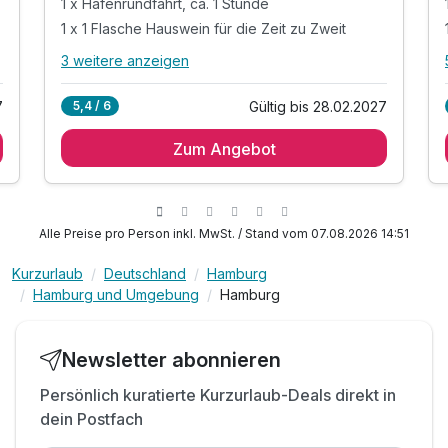
1 x Hafenrundfahrt, ca. 1 Stunde
1 x 1 Flasche Hauswein für die Zeit zu Zweit
3 weitere anzeigen
Alle Inklusivleistungen
7 enthalten
7
Gültig bis 28.02.2027
5,4 / 6
1 Übernachtung im Komfort-Doppelzimmer
Zum Angebot
1 x reichhaltiges Büfett Frühstück
1 x Hafenrundfahrt, ca. 1 Stunde
1 x 1 Flasche Hauswein für die Zeit zu Zweit
1 x 1 Flasche Wasser auf dem Zimmer
Alle Preise pro Person inkl. MwSt. / Stand vom 07.08.2026 14:51
inkl. Hausschuhe (Slipper) für die Kinder
Kurzurlaub
Deutschland
Hamburg
inkl. W-LAN Nutzung
Hamburg und Umgebung
Hamburg
Newsletter abonnieren
Persönlich kuratierte Kurzurlaub-Deals direkt in
dein Postfach