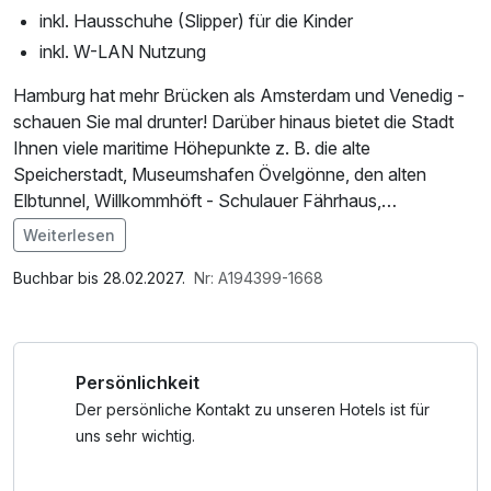
inkl. Hausschuhe (Slipper) für die Kinder
inkl. W-LAN Nutzung
Hamburg hat mehr Brücken als Amsterdam und Venedig -
schauen Sie mal drunter! Darüber hinaus bietet die Stadt
Ihnen viele maritime Höhepunkte z. B. die alte
Speicherstadt, Museumshafen Övelgönne, den alten
Elbtunnel, Willkommhöft - Schulauer Fährhaus,
Windjammer Rickmer Rickmers, Cap San Diego, Altonaer
Weiterlesen
Museum, Museum für Hamburgische Geschichte u. v. m.
Im Angebot enthalten
1 Flasche Mineralwasser, W-LAN Nutzung /
Buchbar bis 28.02.2027.
Nr: A194399-1668
Internetnutzung, Nutzung Öffentliches Internetterminal
Persönlichkeit
Der persönliche Kontakt zu unseren Hotels ist für
uns sehr wichtig.