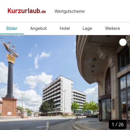
Wertgutscheine
Bilder
Angebot
Hotel
Lage
Weitere
1
1
/
/
26
26