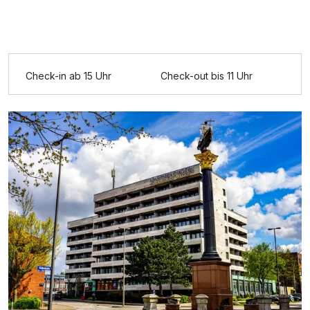
Ausstattung
Zusatznächte
Check-in ab 15 Uhr
Check-out bis 11 Uhr
Für 3 Tage
158,00 €
p.P. ab
Einzelzimmer
1 Erwachsenen und 1 Kind