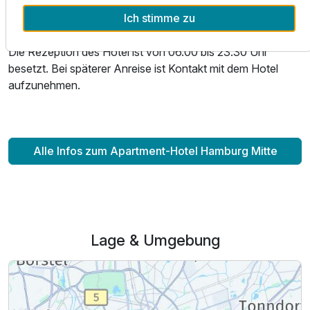
Geschirr, Besteck, Gläser und Kochutensilien für die
Ausstattung
Ich stimme zu
Kitchenettes auf Anfrage und gegen Berechnung.
Zusatznächte
Die Rezeption des Hotel ist von 06.00 bis 23.30 Uhr
besetzt. Bei späterer Anreise ist Kontakt mit dem Hotel
aufzunehmen.
Für 3 Tage
148,00 €
p.P. ab
Alle Infos zum Apartment-Hotel Hamburg Mitte
Lage & Umgebung