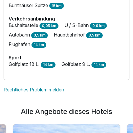
Bunthäuser Spitze
15 km
Verkehrsanbindung
Bushaltestelle
U / S-Bahn
0,05 km
0,9 km
Autobahn
Hauptbahnhof
3,5 km
3,5 km
Flughafen
14 km
Sport
Golfplatz 18 L.
Golfplatz 9 L.
14 km
14 km
Rechtliches Problem melden
Alle Angebote dieses Hotels