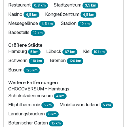
Restaurant
Stadtzentrum
0,8 km
3,5 km
Kasino
Kongreßzentrum
4,5 km
4,5 km
Messegelände
Stadion
4,5 km
10 km
Badestelle
12 km
Größere Städte
Hamburg
Lübeck
Kiel
5 km
67 km
101 km
Schwerin
Bremen
110 km
120 km
Büsum
125 km
Weitere Entfernungen
CHOCOVERSUM - Hamburgs
Schokoladenmuseum
4 km
Elbphilharmonie
Miniaturwunderland
5 km
5 km
Landungsbrücken
6 km
Botanischer Garten
15 km