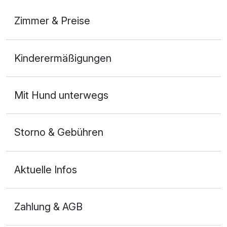
Zimmer & Preise
Doppelzimmer
Kinderermäßigungen
2 Erwachsene und 1 Kind
Mit Hund unterwegs
Storno & Gebühren
Aktuelle Infos
Zahlung & AGB