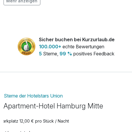
Mehr anzeigen
Flasche Weisswein
11,90 €
pro Stück
Late check out
30,00 €
pro Zimmer
Leihbademantel
5,00 €
Sicher buchen bei Kurzurlaub.de
pro Stück
100.000+
echte Bewertungen
5
Sterne,
99 %
positives Feedback
Sterne der Hotelstars Union
Apartment-Hotel Hamburg Mitte
Parkplatz 12,00 € pro Stück / Nacht