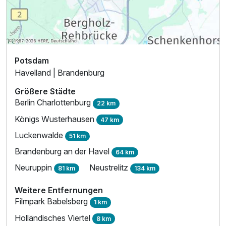
Potsdam
Havelland | Brandenburg
Größere Städte
Berlin Charlottenburg
22 km
Königs Wusterhausen
47 km
Luckenwalde
51 km
Brandenburg an der Havel
64 km
Neuruppin
Neustrelitz
81 km
134 km
Weitere Entfernungen
Filmpark Babelsberg
1 km
Holländisches Viertel
8 km