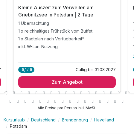
Kleine Auszeit zum Verweilen am
Griebnitzsee in Potsdam | 2 Tage
1 Übernachtung
1 x reichhaltiges Frühstück vom Buffet
1 x Stadtplan nach Verfügbarkeit*
inkl. W-Lan-Nutzung
Gültig bis 31.03.2027
5,1 / 6
7
Zum Angebot
Alle Preise pro Person inkl. MwSt.
Kurzurlaub
Deutschland
Brandenburg
Havelland
Potsdam