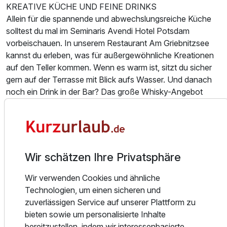
KREATIVE KÜCHE UND FEINE DRINKS
Allein für die spannende und abwechslungsreiche Küche
solltest du mal im Seminaris Avendi Hotel Potsdam
Einzelzimmer
vorbeischauen. In unserem Restaurant Am Griebnitzsee
kannst du erleben, was für außergewöhnliche Kreationen
1 Erwachsenen
auf den Teller kommen. Wenn es warm ist, sitzt du sicher
gern auf der Terrasse mit Blick aufs Wasser. Und danach
Ausstattung
noch ein Drink in der Bar? Das große Whisky-Angebot
solltest du nicht verpassen – sie gehört zu den Top-50-
Für 4 Tage
335,00 €
p.P. ab
Whisky-Bars in Deutschland. Slàinte Mhath! (Das heißt
„Prost!“ auf Schottisch, aber du kannst auch „Cheers!“
sagen.)
Wir schätzen Ihre Privatsphäre
RESTAURANT
Was sich zu Recht in der Küche bewährt hat, nennt man
Wir verwenden Cookies und ähnliche
Suite/n
Klassiker. Und die darf man dann auch immer wieder neu
Technologien, um einen sicheren und
2 Erwachsene und 2 Kinder
erfinden. Im Restaurant Am Griebnitzsee kommen
zuverlässigen Service auf unserer Plattform zu
kulinarische Klassiker moderner, leichter und frischer auf
bieten sowie um personalisierte Inhalte
den Teller. Hier erlebt ihr die Gerichte gemeinsam, könnt am
bereitzustellen, indem wir interessenbasierte