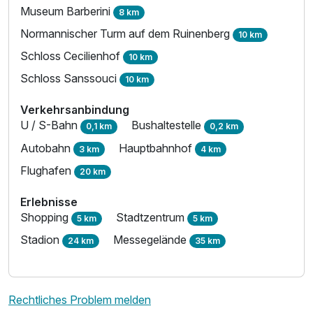
Museum Barberini
8 km
Normannischer Turm auf dem Ruinenberg
10 km
Schloss Cecilienhof
10 km
Schloss Sanssouci
10 km
Verkehrsanbindung
U / S-Bahn
Bushaltestelle
0,1 km
0,2 km
Autobahn
Hauptbahnhof
3 km
4 km
Flughafen
20 km
Erlebnisse
Shopping
Stadtzentrum
5 km
5 km
Stadion
Messegelände
24 km
35 km
Rechtliches Problem melden