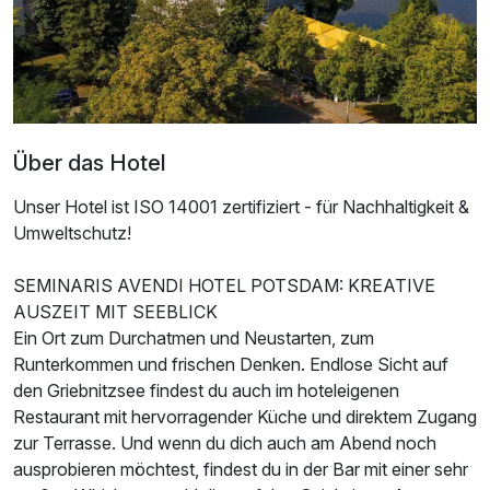
Über das Hotel
Unser Hotel ist ISO 14001 zertifiziert - für Nachhaltigkeit &
Umweltschutz!
Ausstattung
SEMINARIS AVENDI HOTEL POTSDAM: KREATIVE
AUSZEIT MIT SEEBLICK
Für 4 Tage
224,00 €
Ein Ort zum Durchatmen und Neustarten, zum
p.P. ab
Runterkommen und frischen Denken. Endlose Sicht auf
den Griebnitzsee findest du auch im hoteleigenen
Restaurant mit hervorragender Küche und direktem Zugang
zur Terrasse. Und wenn du dich auch am Abend noch
ausprobieren möchtest, findest du in der Bar mit einer sehr
Doppelzimmer Superior