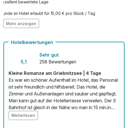
Exzellent bewertete Lage
Hunde im Hotel erlaubt für 15,00 € pro Stück / Tag
Mehr anzeigen
Auch vegetarische Speisen
Fahrradverleih
Hotelbewertungen
Kostenloses W-LAN
Sehr gut
Zimmerservice verfügbar
5,1
258 Bewertungen
Mit Hotelbar
Kleine Romanze am Griebnitzsee | 4 Tage
Es war ein schöner Aufenthalt im Hotel, das Personal
ist sehr freundlich und hilfsbereit. Das Hotel, die
Zimmer und Außenanlagen sind sauber und gepflegt.
Man kann gut auf der Hotelterrasse verweilen. Der S
Bahnhof ist gleich in der Nähe wo man in 15 min.in
Potsdam ist. Vom Griebnitzsee und von Potsdam
Weiterlesen
kann man schöne Schifffahrten unternehmen.