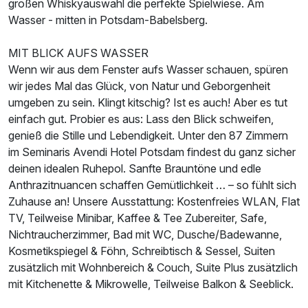
großen Whiskyauswahl die perfekte Spielwiese. Am
2 Erwachsene
Wasser - mitten in Potsdam-Babelsberg.
MIT BLICK AUFS WASSER
Wenn wir aus dem Fenster aufs Wasser schauen, spüren
wir jedes Mal das Glück, von Natur und Geborgenheit
umgeben zu sein. Klingt kitschig? Ist es auch! Aber es tut
einfach gut. Probier es aus: Lass den Blick schweifen,
genieß die Stille und Lebendigkeit. Unter den 87 Zimmern
im Seminaris Avendi Hotel Potsdam findest du ganz sicher
deinen idealen Ruhepol. Sanfte Brauntöne und edle
Anthrazitnuancen schaffen Gemütlichkeit … – so fühlt sich
Zuhause an! Unsere Ausstattung: Kostenfreies WLAN, Flat
TV, Teilweise Minibar, Kaffee & Tee Zubereiter, Safe,
Nichtraucherzimmer, Bad mit WC, Dusche/Badewanne,
Ausstattung
Kosmetikspiegel & Föhn, Schreibtisch & Sessel, Suiten
zusätzlich mit Wohnbereich & Couch, Suite Plus zusätzlich
Für 4 Tage
239,00 €
p.P. ab
mit Kitchenette & Mikrowelle, Teilweise Balkon & Seeblick.