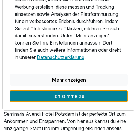
Tisch Köstlichkeiten und Gedanken teilen. Perfekt dazu:
Werbung erstellen, diese messen und Tracking
die Weine aus der umfangreichen Karte des Hauses.
einsetzen sowie Analysen der Plattformnutzung
für ein verbessertes Erlebnis durchführen. Indem
MOVIE BAR
Sie auf "Ich stimme zu" klicken, erklären Sie sich
Nicht weniger als eine von Deutschlands Top-50-Whisky-
damit einverstanden. Unter “Mehr anzeigen”
Bars* findest du im Seminaris Avendi Hotel Potsdam. Rund
können Sie Ihre Einstellungen anpassen. Dort
150 verschiedene Abfüllungen stehen im Regal – darunter
finden Sie auch weitere Informationen oder direkt
mehrere Raritäten. Wir sind gerne Spezialisten, wenn es um
in unserer
Datenschutzerklärung
.
das Gute geht. So haben wir auch für Gin-Tonic-Liebhaber
20 Gins und ein halbes Dutzend Tonic Waters im Angebot.
Ausstattung
*lt. Whisky-Guide Deutschland (Der Whiskybotschafter)
Mehr anzeigen
VIEL KULTUR UND MEHR...
Für 4 Tage
231,50 €
p.P. ab
Ich stimme zu
Mit Blick auf den Griebnitzsee zur Ruhe kommen, die
Gedanken schweifen und neue Ideen sprudeln lassen: Das
Seminaris Avendi Hotel Potsdam ist der perfekte Ort zum
Ankommen und Entspannen. Von hier aus kannst du eine
einzigartige Stadt und ihre Umgebung erkunden abseits