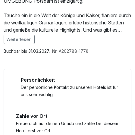
UMGEBUNG Potsdam ist einzigartig!
Tauche ein in die Welt der Könige und Kaiser, flaniere durch
die weitläufigen Grünanlagen, erlebe historische Stätten
und genieße die kulturelle Highlights. Und was gibt es
Schöneres, als nach einem Tag in der Stadt den Abend
Weiterlesen
entspannt am See oder gemütlich im Restaurant zu
Im Angebot enthalten
verbringen?
W-LAN Nutzung / Internetnutzung
Buchbar bis 31.03.2027.
Nr: A202788-1778
* Der Stadtplan steht Ihnen je nach Verfügbarkeit zur
Verfügung.
Persönlichkeit
Der persönliche Kontakt zu unseren Hotels ist für
uns sehr wichtig.
Zahle vor Ort
Freue dich auf deinen Urlaub und zahle bei diesem
Hotel erst vor Ort.