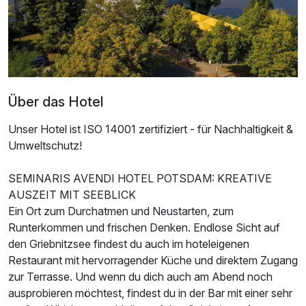
Für 3 Tage
220,00 €
p.P. ab
Über das Hotel
Doppelzimmer Standard Plus
Unser Hotel ist ISO 14001 zertifiziert - für Nachhaltigkeit &
2 Erwachsene
Umweltschutz!
SEMINARIS AVENDI HOTEL POTSDAM: KREATIVE
AUSZEIT MIT SEEBLICK
Ein Ort zum Durchatmen und Neustarten, zum
Runterkommen und frischen Denken. Endlose Sicht auf
den Griebnitzsee findest du auch im hoteleigenen
Restaurant mit hervorragender Küche und direktem Zugang
zur Terrasse. Und wenn du dich auch am Abend noch
ausprobieren möchtest, findest du in der Bar mit einer sehr