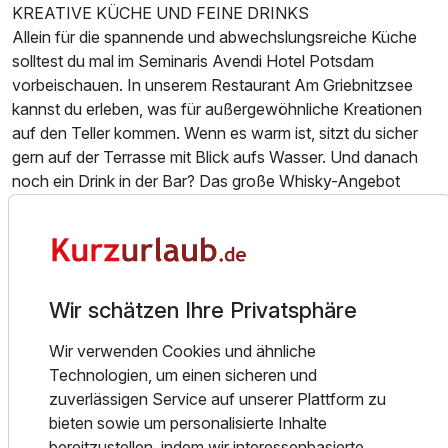
KREATIVE KÜCHE UND FEINE DRINKS
Allein für die spannende und abwechslungsreiche Küche
solltest du mal im Seminaris Avendi Hotel Potsdam
vorbeischauen. In unserem Restaurant Am Griebnitzsee
kannst du erleben, was für außergewöhnliche Kreationen
auf den Teller kommen. Wenn es warm ist, sitzt du sicher
gern auf der Terrasse mit Blick aufs Wasser. Und danach
Ausstattung
noch ein Drink in der Bar? Das große Whisky-Angebot
solltest du nicht verpassen – sie gehört zu den Top-50-
Für 3 Tage
210,00 €
p.P. ab
Whisky-Bars in Deutschland. Slàinte Mhath! (Das heißt
„Prost!“ auf Schottisch, aber du kannst auch „Cheers!“
sagen.)
Wir schätzen Ihre Privatsphäre
RESTAURANT
Was sich zu Recht in der Küche bewährt hat, nennt man
Wir verwenden Cookies und ähnliche
Suite/n
Klassiker. Und die darf man dann auch immer wieder neu
Technologien, um einen sicheren und
2 Erwachsene und 2 Kinder
erfinden. Im Restaurant Am Griebnitzsee kommen
zuverlässigen Service auf unserer Plattform zu
kulinarische Klassiker moderner, leichter und frischer auf
bieten sowie um personalisierte Inhalte
den Teller. Hier erlebt ihr die Gerichte gemeinsam, könnt am
bereitzustellen, indem wir interessenbasierte