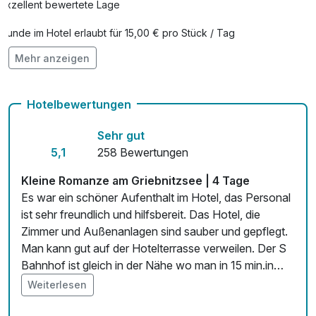
Exzellent bewertete Lage
Hunde im Hotel erlaubt für 15,00 € pro Stück / Tag
Mehr anzeigen
Auch vegetarische Speisen
Fahrradverleih
Hotelbewertungen
Kostenloses W-LAN
Sehr gut
Zimmerservice verfügbar
5,1
258 Bewertungen
Mit Hotelbar
Kleine Romanze am Griebnitzsee | 4 Tage
Es war ein schöner Aufenthalt im Hotel, das Personal
ist sehr freundlich und hilfsbereit. Das Hotel, die
Zimmer und Außenanlagen sind sauber und gepflegt.
Man kann gut auf der Hotelterrasse verweilen. Der S
Bahnhof ist gleich in der Nähe wo man in 15 min.in
Potsdam ist. Vom Griebnitzsee und von Potsdam
Weiterlesen
kann man schöne Schifffahrten unternehmen.