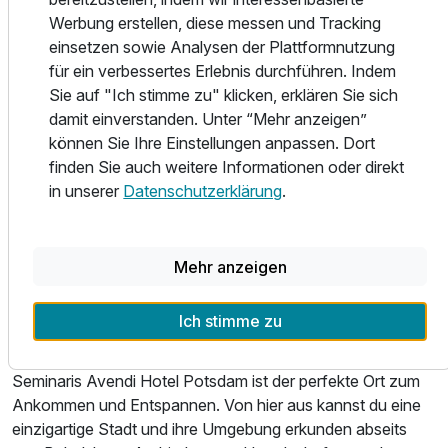
Tisch Köstlichkeiten und Gedanken teilen. Perfekt dazu:
Werbung erstellen, diese messen und Tracking
die Weine aus der umfangreichen Karte des Hauses.
einsetzen sowie Analysen der Plattformnutzung
für ein verbessertes Erlebnis durchführen. Indem
MOVIE BAR
Sie auf "Ich stimme zu" klicken, erklären Sie sich
Nicht weniger als eine von Deutschlands Top-50-Whisky-
damit einverstanden. Unter “Mehr anzeigen”
Bars* findest du im Seminaris Avendi Hotel Potsdam. Rund
können Sie Ihre Einstellungen anpassen. Dort
150 verschiedene Abfüllungen stehen im Regal – darunter
finden Sie auch weitere Informationen oder direkt
mehrere Raritäten. Wir sind gerne Spezialisten, wenn es um
in unserer
Datenschutzerklärung
.
das Gute geht. So haben wir auch für Gin-Tonic-Liebhaber
20 Gins und ein halbes Dutzend Tonic Waters im Angebot.
Ausstattung
*lt. Whisky-Guide Deutschland (Der Whiskybotschafter)
Mehr anzeigen
VIEL KULTUR UND MEHR...
Für 3 Tage
205,00 €
p.P. ab
Ich stimme zu
Mit Blick auf den Griebnitzsee zur Ruhe kommen, die
Gedanken schweifen und neue Ideen sprudeln lassen: Das
Seminaris Avendi Hotel Potsdam ist der perfekte Ort zum
Ankommen und Entspannen. Von hier aus kannst du eine
einzigartige Stadt und ihre Umgebung erkunden abseits