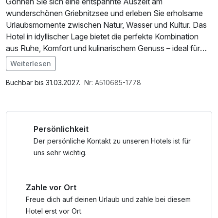
Gönnen Sie sich eine entspannte Auszeit am
wunderschönen Griebnitzsee und erleben Sie erholsame
Urlaubsmomente zwischen Natur, Wasser und Kultur. Das
Hotel in idyllischer Lage bietet die perfekte Kombination
aus Ruhe, Komfort und kulinarischem Genuss – ideal für
einen Kurzurlaub in Brandenburg nahe Potsdam und Berlin.
Weiterlesen
Im Angebot enthalten
Starten Sie Ihren Tag mit einem reichhaltigen Frühstück
W-LAN Nutzung / Internetnutzung
Buchbar bis 31.03.2027.
Nr: A510685-1778
und lassen Sie sich am Abend im Rahmen der Halbpension
mit regionalen und saisonalen Spezialitäten verwöhnen. Ob
romantische Tage zu zweit oder ein spontaner
Persönlichkeit
Wochenendtrip – hier genießen Sie Erholung direkt am
Seeufer. Die Umgebung rund um den Griebnitzsee lädt zu
Der persönliche Kontakt zu unseren Hotels ist für
abwechslungsreichen Aktivitäten ein. Unternehmen Sie
uns sehr wichtig.
entspannte Spaziergänge entlang des Wassers, erkunden
Sie die prachtvollen Schlösser und Gärten Potsdams oder
Zahle vor Ort
entdecken Sie die Sehenswürdigkeiten der Hauptstadt
Berlin, die bequem erreichbar ist. Auch Radfahrer,
Freue dich auf deinen Urlaub und zahle bei diesem
Naturfreunde und Kulturinteressierte kommen hier voll auf
Hotel erst vor Ort.