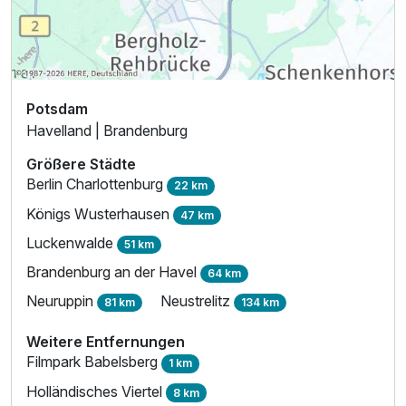
Potsdam
Havelland | Brandenburg
Größere Städte
Berlin Charlottenburg
22 km
Königs Wusterhausen
47 km
Luckenwalde
51 km
Brandenburg an der Havel
64 km
Neuruppin
Neustrelitz
81 km
134 km
Weitere Entfernungen
Filmpark Babelsberg
1 km
Holländisches Viertel
8 km