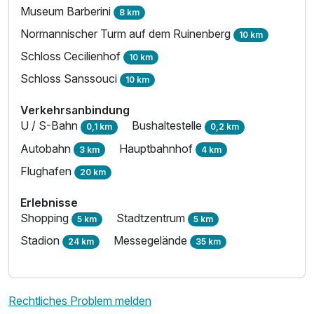
Museum Barberini
8 km
Normannischer Turm auf dem Ruinenberg
10 km
Schloss Cecilienhof
10 km
Schloss Sanssouci
10 km
Verkehrsanbindung
U / S-Bahn
Bushaltestelle
0,1 km
0,2 km
Autobahn
Hauptbahnhof
3 km
4 km
Flughafen
20 km
Erlebnisse
Shopping
Stadtzentrum
5 km
5 km
Stadion
Messegelände
24 km
35 km
Rechtliches Problem melden