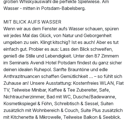
großen Whiskyauswahl die perfekte Spielwiese. Am
Wasser - mitten in Potsdam-Babelsberg.
Ausstattung
MIT BLICK AUFS WASSER
Wenn wir aus dem Fenster aufs Wasser schauen, spüren
wir jedes Mal das Glück, von Natur und Geborgenheit
Für 3 Tage
200,00 €
p.P. ab
umgeben zu sein. Klingt kitschig? Ist es auch! Aber es tut
einfach gut. Probier es aus: Lass den Blick schweifen,
genieß die Stille und Lebendigkeit. Unter den 87 Zimmern
im Seminaris Avendi Hotel Potsdam findest du ganz sicher
deinen idealen Ruhepol. Sanfte Brauntöne und edle
Doppelzimmer Superior
Anthrazitnuancen schaffen Gemütlichkeit … – so fühlt sich
2 Erwachsene
Zuhause an! Unsere Ausstattung: Kostenfreies WLAN, Flat
TV, Teilweise Minibar, Kaffee & Tee Zubereiter, Safe,
Nichtraucherzimmer, Bad mit WC, Dusche/Badewanne,
Kosmetikspiegel & Föhn, Schreibtisch & Sessel, Suiten
zusätzlich mit Wohnbereich & Couch, Suite Plus zusätzlich
mit Kitchenette & Mikrowelle, Teilweise Balkon & Seeblick.