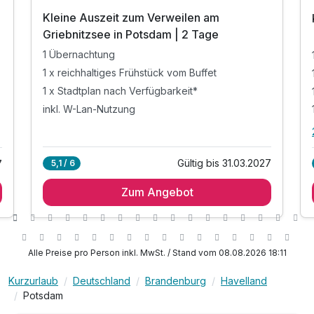
Kleine Auszeit zum Verweilen am
Griebnitzsee in Potsdam | 2 Tage
1 Übernachtung
1 x reichhaltiges Frühstück vom Buffet
1 x Stadtplan nach Verfügbarkeit*
inkl. W-Lan-Nutzung
Gültig bis 31.03.2027
5,1 / 6
7
Zum Angebot
Alle Preise pro Person inkl. MwSt. / Stand vom 08.08.2026 18:11
Kurzurlaub
Deutschland
Brandenburg
Havelland
Potsdam