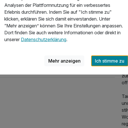
de
Analysen der Plattformnutzung für ein verbessertes
au
Erlebnis durchführen. Indem Sie auf "Ich stimme zu"
Die
klicken, erklären Sie sich damit einverstanden. Unter
la
“Mehr anzeigen” können Sie Ihre Einstellungen anpassen.
Dort finden Sie auch weitere Informationen oder direkt in
Erl
unserer
Datenschutzerklärung
.
zub
La
ve
Mehr anzeigen
Ich stimme zu
Ho
Beg
zu
off
Ta
und
sti
Woh
re