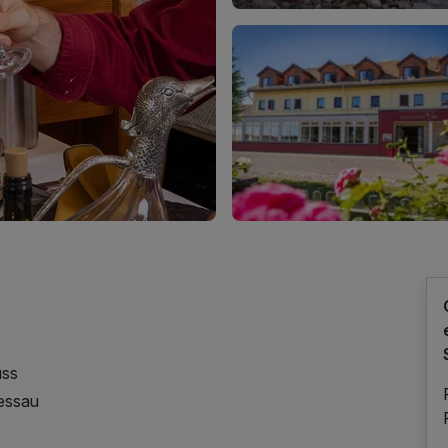
uss
Dessau