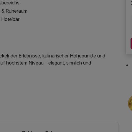
sbereichs
d & Ruheraum
 Hotelbar
rickelnder Erlebnisse, kulinarischer Höhepunkte und
auf höchstem Niveau – elegant, sinnlich und
Parkplatz, Nutzung des Fitnessbereichs, Nutzung des
tzung, Nutzung Öffentliches Internetterminal