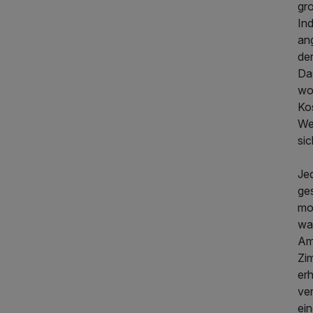
297,00 €
p.P. ab
gr
In
an
de
Da
wo
Ko
We
sic
Jed
ge
mo
wa
Am
Zi
er
ver
ei