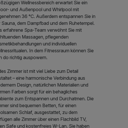
oßzügigen Wellnessbereich erwartet Sie ein
door- und Außenpool und Whirlpool mit
genehmen 36 °C. Außerdem entspannen Sie in
r Sauna, dem Dampfbad und dem Ruhetempel.
s erfahrene Spa-Team verwöhnt Sie mit
hltuenden Massagen, pflegenden
smetikbehandlungen und individuellen
llnessritualen. In dem Fitnessraum können Sie
h do richtig auspowern.
es Zimmer ist mit viel Liebe zum Detail
staltet – eine harmonische Verbindung aus
dernem Design, natürlichen Materialien und
rmen Farben sorgt für ein behagliches
biente zum Entspannen und Durchatmen. Die
mmer sind bequemen Betten, für einen
holsamen Schlaf, ausgestattet, zu dem
fügen alle Zimmer über einen Flachbild TV,
nen Safe und kostenfreies W-Lan. Sie haben