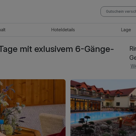
Gutschein vers
halt
Hotel
details
Lage
age mit exlusivem 6-Gänge-
Ri
Ge
Wö