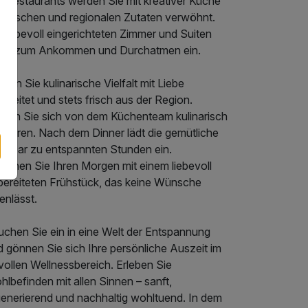
s Restaurants werden Sie mit kreativer Küche
s frischen und regionalen Zutaten verwöhnt.
 liebevoll eingerichteten Zimmer und Suiten
den zum Ankommen und Durchatmen ein.
eben Sie kulinarische Vielfalt mit Liebe
ereitet und stets frisch aus der Region.
ssen Sie sich von dem Küchenteam kulinarisch
rführen. Nach dem Dinner lädt die gemütliche
telbar zu entspannten Stunden ein.
innen Sie Ihren Morgen mit einem liebevoll
bereiteten Frühstück, das keine Wünsche
enlässt.
uchen Sie ein in eine Welt der Entspannung
 gönnen Sie sich Ihre persönliche Auszeit im
lvollen Wellnessbereich. Erleben Sie
lbefinden mit allen Sinnen – sanft,
generierend und nachhaltig wohltuend. In dem