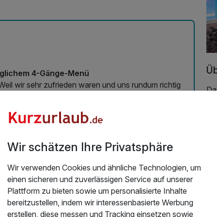
Mit Hotelbar
Üb
 täglichem 4-Gänge-Menü
Weil wir sehr zufrieden waren und uns rundum richtig
Da
 denen hat es super gefallen.
lie
7.2026
sc
fam
ver
Wir schätzen Ihre Privatsphäre
Ga
Or
Wir verwenden Cookies und ähnliche Technologien, um
La
einen sicheren und zuverlässigen Service auf unserer
gr
Plattform zu bieten sowie um personalisierte Inhalte
Sa
bereitzustellen, indem wir interessenbasierte Werbung
ge
erstellen, diese messen und Tracking einsetzen sowie