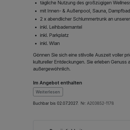
tägliche Nutzung des großzügigen Wellnes
mit Innen- & Außenpool, Sauna, Dampfba
2 x abendlicher Schlummertrunk an unserer
inkl. Leihbademantel
inkl. Parkplatz
inkl. Wlan
Gönnen Sie sich eine stilvolle Auszeit voller p
kultureller Entdeckungen. Sie erleben Genuss 
außergewöhnlich.
Im Angebot enthalten
Saunabenutzung, Saunatuch, Leihbademantel, 
Weiterlesen
Wellnessbereichs, W-LAN Nutzung / Internetnu
Buchbar bis 02.07.2027.
Nr: A203852-1178