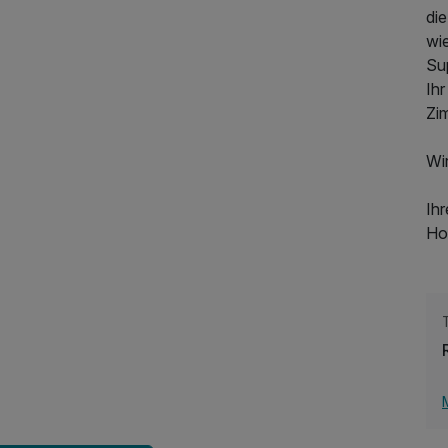
di
wi
Sup
Ihr
Zi
259,00 €
p.P. ab
Wir
Ihr
Ho