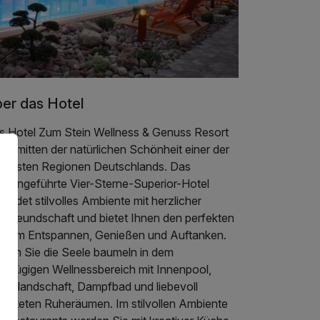
er das Hotel
s Hotel Zum Stein Wellness & Genuss Resort
gt inmitten der natürlichen Schönheit einer der
hönsten Regionen Deutschlands. Das
iliengeführte Vier-Sterne-Superior-Hotel
bindet stilvolles Ambiente mit herzlicher
stfreundschaft und bietet Ihnen den perfekten
t zum Entspannen, Genießen und Auftanken.
ssen Sie die Seele baumeln in dem
oßzügigen Wellnessbereich mit Innenpool,
unalandschaft, Dampfbad und liebevoll
stalteten Ruheräumen. Im stilvollen Ambiente