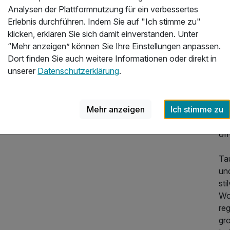
Analysen der Plattformnutzung für ein verbessertes
Die
Erlebnis durchführen. Indem Sie auf "Ich stimme zu"
la
klicken, erklären Sie sich damit einverstanden. Unter
“Mehr anzeigen” können Sie Ihre Einstellungen anpassen.
Erl
Dort finden Sie auch weitere Informationen oder direkt in
zub
unserer
Datenschutzerklärung
.
La
ve
Ho
Beg
Mehr anzeigen
Ich stimme zu
zu
off
Ta
und
sti
Woh
re
910,00 €
p.P. ab
gr