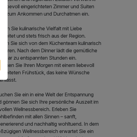
 liebevoll eingerichteten Zimmer und Suiten
den zum Ankommen und Durchatmen ein.
eben Sie kulinarische Vielfalt mit Liebe
ereitet und stets frisch aus der Region.
ssen Sie sich von dem Küchenteam kulinarisch
rführen. Nach dem Dinner lädt die gemütliche
telbar zu entspannten Stunden ein.
innen Sie Ihren Morgen mit einem liebevoll
bereiteten Frühstück, das keine Wünsche
enlässt.
uchen Sie ein in eine Welt der Entspannung
 gönnen Sie sich Ihre persönliche Auszeit im
lvollen Wellnessbereich. Erleben Sie
lbefinden mit allen Sinnen – sanft,
generierend und nachhaltig wohltuend. In dem
oßzügigen Wellnessbereich erwartet Sie ein