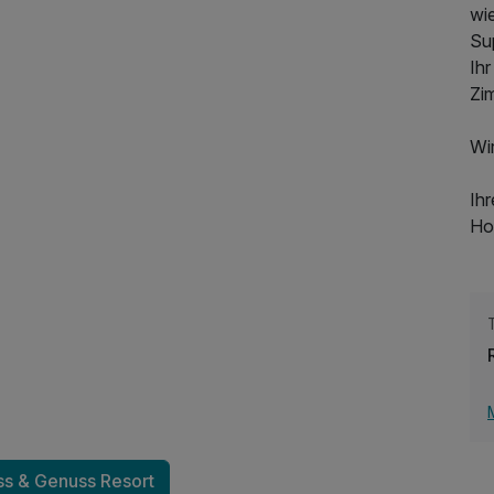
wi
Sup
Ihr
Zi
782,00 €
p.P. ab
Wir
Ihr
Ho
ss & Genuss Resort