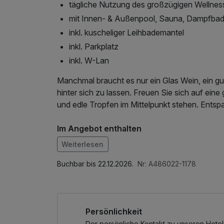
tägliche Nutzung des großzügigen Wellnes
mit Innen- & Außenpool, Sauna, Dampfba
inkl. kuscheliger Leihbademantel
inkl. Parkplatz
inkl. W-Lan
Manchmal braucht es nur ein Glas Wein, ein g
hinter sich zu lassen. Freuen Sie sich auf eine
und edle Tropfen im Mittelpunkt stehen. Ents
Im Angebot enthalten
Saunabenutzung, Saunatuch, Leihbademantel, 
Weiterlesen
Wellnessbereichs, W-LAN Nutzung / Internetnu
Buchbar bis 22.12.2026.
Nr: A486022-1178
Persönlichkeit
Der persönliche Kontakt zu unseren Hotel