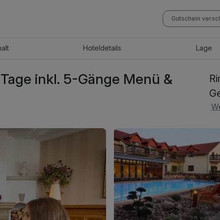
Gutschein vers
halt
Hotel
details
Lage
8 Tage inkl. 5-Gänge Menü &
Ri
Ge
Wö