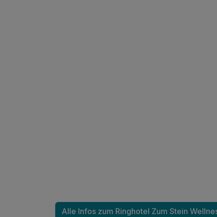
Ausstattung
Für 8 Tage
Doppelzimmer Komfort A
2 Erwachsene
Alle Infos zum Ringhotel Zum Stein Wellne