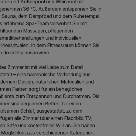
door- und Außenpool und Whirlpool mit
genehmen 36 °C. Außerdem entspannen Sie in
r Sauna, dem Dampfbad und dem Ruhetempel.
s erfahrene Spa-Team verwöhnt Sie mit
hltuenden Massagen, pflegenden
smetikbehandlungen und individuellen
llnessritualen. In dem Fitnessraum können Sie
h do richtig auspowern.
es Zimmer ist mit viel Liebe zum Detail
staltet – eine harmonische Verbindung aus
dernem Design, natürlichen Materialien und
rmen Farben sorgt für ein behagliches
biente zum Entspannen und Durchatmen. Die
mmer sind bequemen Betten, für einen
holsamen Schlaf, ausgestattet, zu dem
fügen alle Zimmer über einen Flachbild TV,
nen Safe und kostenfreies W-Lan. Sie haben
e Möglichkeit aus verschiedenen Kategorien,