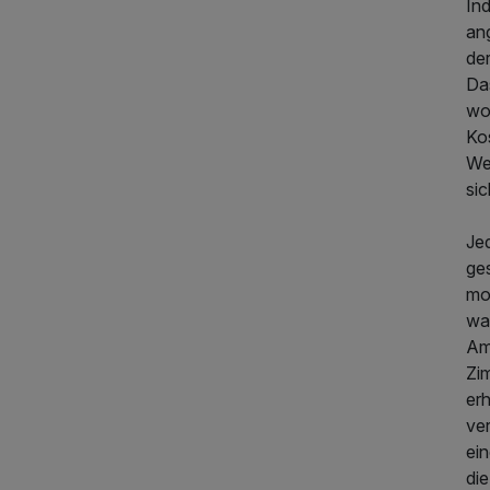
In
an
de
Da
wo
Ko
We
sic
Jed
ge
mo
wa
Am
Zi
er
ver
ei
di