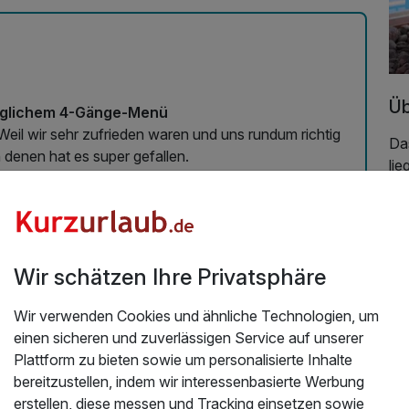
Üb
 täglichem 4-Gänge-Menü
Weil wir sehr zufrieden waren und uns rundum richtig
Da
 denen hat es super gefallen.
lie
7.2026
sc
fam
ver
Ga
Wir schätzen Ihre Privatsphäre
Or
La
Wir verwenden Cookies und ähnliche Technologien, um
gr
einen sicheren und zuverlässigen Service auf unserer
Sa
Plattform zu bieten sowie um personalisierte Inhalte
ge
bereitzustellen, indem wir interessenbasierte Werbung
de
erstellen, diese messen und Tracking einsetzen sowie
au