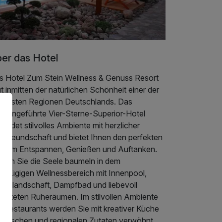
er das Hotel
s Hotel Zum Stein Wellness & Genuss Resort
gt inmitten der natürlichen Schönheit einer der
hönsten Regionen Deutschlands. Das
iliengeführte Vier-Sterne-Superior-Hotel
bindet stilvolles Ambiente mit herzlicher
stfreundschaft und bietet Ihnen den perfekten
t zum Entspannen, Genießen und Auftanken.
ssen Sie die Seele baumeln in dem
oßzügigen Wellnessbereich mit Innenpool,
unalandschaft, Dampfbad und liebevoll
stalteten Ruheräumen. Im stilvollen Ambiente
s Restaurants werden Sie mit kreativer Küche
s frischen und regionalen Zutaten verwöhnt.