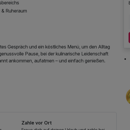
sbereichs
d & Ruheraum
utes Gespräch und ein köstliches Menü, um den Alltag
 genussvolle Pause, bei der kulinarische Leidenschaft
pannt ankommen, aufatmen – und einfach genießen.
Parkplatz, Nutzung des Fitnessbereichs, Nutzung des
tzung, Nutzung Öffentliches Internetterminal
Zahle vor Ort
s
Freue dich auf deinen Urlaub und zahle bei