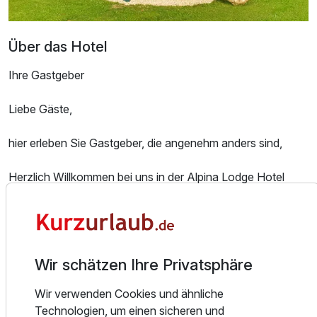
Ausstattung
Zusatznächte
Über das Hotel
Ihre Gastgeber
Für 3 Tage
286,00 €
p.P. ab
Liebe Gäste,
hier erleben Sie Gastgeber, die angenehm anders sind,
Juniorsuite/n
Herzlich Willkommen bei uns in der Alpina Lodge Hotel
Oberwiesenthal.
2 Erwachsene und 2 Kinder
„Erholung erleben“
Ausstattung
Diesen Leitsatz haben wir uns zur Aufgabe gemacht und
möchten Ihnen einen wunderschönen und
Wir schätzen Ihre Privatsphäre
Zusatznächte
unvergesslichen Urlaub in der höchstgelegenen Stadt
Wir verwenden Cookies und ähnliche
Deutschlands
Technologien, um einen sicheren und
ermöglichen. Entdecken Sie die alten Kaiserbäder,
Für 3 Tage
149,00 €