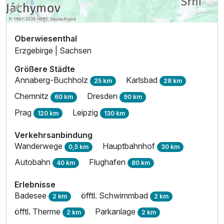
Oberwiesenthal
Erzgebirge | Sachsen
Größere Städte
Annaberg-Buchholz
Karlsbad
25 km
28 km
Chemnitz
Dresden
60 km
90 km
Prag
Leipzig
120 km
130 km
Verkehrsanbindung
Wanderwege
Hauptbahnhof
0,5 km
30 km
Autobahn
Flughafen
40 km
80 km
Erlebnisse
Badesee
öfftl. Schwimmbad
2 km
2 km
öfftl. Therme
Parkanlage
2 km
2 km