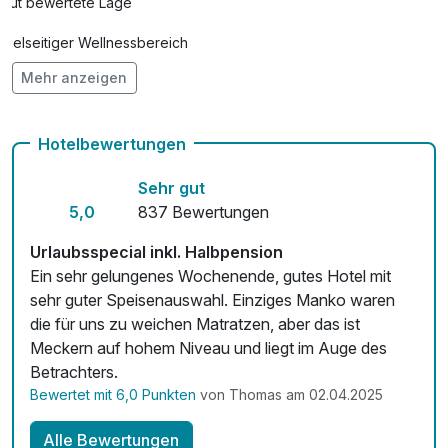
Gut bewertete Lage
Flasche Champagner
69,00 €
Vielseitiger Wellnessbereich
pro Stück
Mehr anzeigen
Hunde im Hotel erlaubt für 15,00 € pro Stück / Tag
Flasche Sekt
21,00 €
pro Stück
Kostenloses W-LAN
Hotelbewertungen
Obstkorb
10,00 €
Zimmerservice verfügbar
pro Zimmer
Sehr gut
Mit Hotelbar
5,0
837 Bewertungen
Romantisch dekoriertes Zimmer
8,00 €
pro Person
Urlaubsspecial inkl. Halbpension
Strauß rote Rosen
25,00 €
Ein sehr gelungenes Wochenende, gutes Hotel mit
pro Stück
sehr guter Speisenauswahl. Einziges Manko waren
die für uns zu weichen Matratzen, aber das ist
Meckern auf hohem Niveau und liegt im Auge des
Betrachters.
Bewertet mit 6,0 Punkten
von Thomas am 02.04.2025
Alle Bewertungen