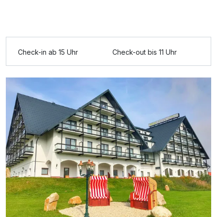
Doppelzimmer Komfort
2 Erwachsene und 2 Kinder
Check-in ab 15 Uhr
Check-out bis 11 Uhr
Ausstattung
Zusatznächte
Für 3 Tage
136,00 €
p.P. ab
Einzelzimmer
1 Erwachsenen