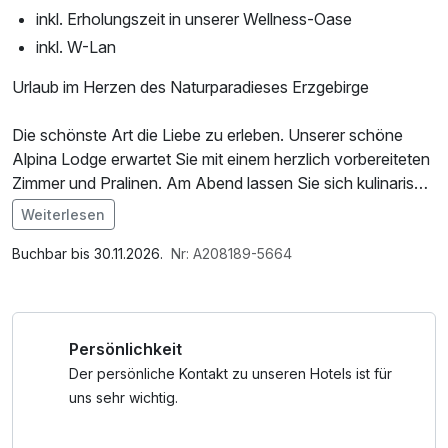
inkl. Erholungszeit in unserer Wellness-Oase
inkl. W-Lan
Urlaub im Herzen des Naturparadieses Erzgebirge
Die schönste Art die Liebe zu erleben. Unserer schöne
Alpina Lodge erwartet Sie mit einem herzlich vorbereiteten
Zimmer und Pralinen. Am Abend lassen Sie sich kulinarisch
verwöhnen und verbringen einen gemütlich, romantischen
Weiterlesen
Abend mit einer Flasche Herzblattwein.
Im Angebot enthalten
Nutzung des Wellnessbereichs, W-LAN Nutzung /
Buchbar bis 30.11.2026.
Nr: A208189-5664
Ein herzliches „Glück Auf“ im Kurort Oberwiesenthal, der
Internetnutzung
höchstgelegenen Stadt Deutschlands.
Erleben Sie zu jeder Jahreszeit einen erlebnisreichen
Persönlichkeit
Urlaub in unserer reizvollen Natur mit ihrem
gesundheitsfördernden Gebirgsklima.
Der persönliche Kontakt zu unseren Hotels ist für
Ausgedehnte Wander- und Radwege erwarten Sie und
uns sehr wichtig.
laden zur sportlichen Erholung ein.
Unser Skigebiet wartet in der Wintersaison 10 qualifizierte