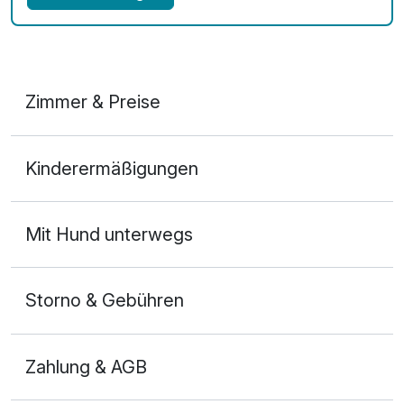
Zimmer & Preise
Doppelzimmer
Kinderermäßigungen
2 Erwachsene
Ausstattung
Mit Hund unterwegs
Zusatznächte
Storno & Gebühren
Für 3 Tage
129,00 €
p.P. ab
Zahlung & AGB