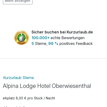
Mehr anzeigen
Balkon für Aufenthalt 3 Nächte
15,00 €
pro Aufenthalt
Balkon für Aufenthalt 4 Nächte
20,00 €
pro Aufenthalt
Sicher buchen bei Kurzurlaub.de
100.000+
echte Bewertungen
5
Sterne,
99 %
positives Feedback
Balkon für Aufenthalt 5 Nächte
25,00 €
pro Aufenthalt
Balkon für Aufenthalt 6 Nächte
30,00 €
pro Aufenthalt
Kurzurlaub Sterne
Alpina Lodge Hotel Oberwiesenthal
Balkon für Aufenthalt 7 Nächte
35,00 €
pro Aufenthalt
Parkplatz 8,00 € pro Stück / Nacht
Bunter Strauß Blumen
20,00 €
pro Stück