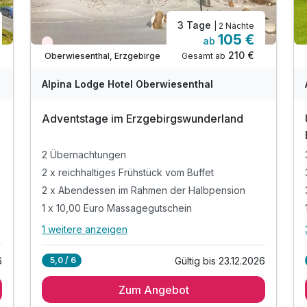
3 Tage
| 2 Nächte
105 €
ab
Wieder frei ab November
210 €
Gesamt ab
Oberwiesenthal, Erzgebirge
Alpina Lodge Hotel Oberwiesenthal
Adventstage im Erzgebirgswunderland
2 Übernachtungen
2 x reichhaltiges Frühstück vom Buffet
2 x Abendessen im Rahmen der Halbpension
1 x 10,00 Euro Massagegutschein
1 weitere anzeigen
Alle Inklusivleistungen
5 enthalten
6
Gültig bis 23.12.2026
5,0 / 6
2 Übernachtungen
Zum Angebot
2 x reichhaltiges Frühstück vom Buffet