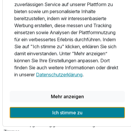
p.P. ab
zuverlässigen Service auf unserer Plattform zu
Karlsbad, Franzensbad, Marienbad. Geniessen Sie die klare
bieten sowie um personalisierte Inhalte
Luft in der höchstgelegenen Stadt Deutschland.
bereitzustellen, indem wir interessenbasierte
Werbung erstellen, diese messen und Tracking
Wir freuen uns auf Sie!
einsetzen sowie Analysen der Plattformnutzung
für ein verbessertes Erlebnis durchführen. Indem
Sie auf "Ich stimme zu" klicken, erklären Sie sich
damit einverstanden. Unter “Mehr anzeigen”
Das Team der Alpina Lodge!
können Sie Ihre Einstellungen anpassen. Dort
finden Sie auch weitere Informationen oder direkt
in unserer
Datenschutzerklärung
.
Unser Hotel
- Idyllische Lage am Fuße des Fichtelberges mit
Mehr anzeigen
traumhafter Aussicht über das Erzgebirge
- Herzliche Gastfreundschaft und Betreuung vom
Ich stimme zu
gesamten Team der Alpina Lodge Oberwiesenthal.
- 87 modern, grosszügige und liebevoll eingerichtete