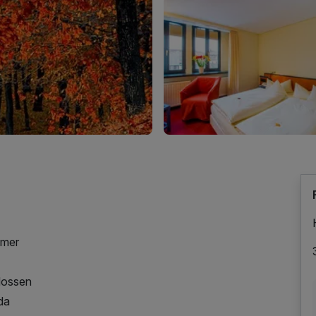
mmer
lossen
da