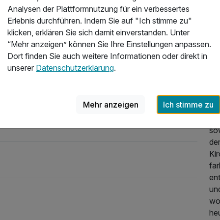
„R
Analysen der Plattformnutzung für ein verbessertes
ein
Erlebnis durchführen. Indem Sie auf "Ich stimme zu"
gel
klicken, erklären Sie sich damit einverstanden. Unter
Vel
“Mehr anzeigen” können Sie Ihre Einstellungen anpassen.
sta
Dort finden Sie auch weitere Informationen oder direkt in
ge
unserer
Datenschutzerklärung
.
192,00 €
p.P. ab
He
Hot
Mehr anzeigen
Ich stimme zu
ge
Ne
so
der
Ki
fa
ent
un
wo
187,00 €
p.P. ab
he