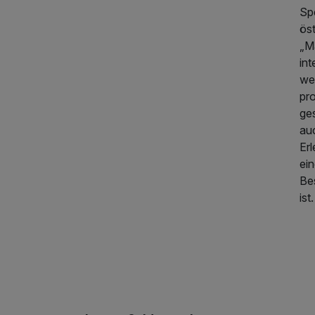
Spe
ös
„M
int
wer
pr
ge
au
Erl
ein
Bes
ist