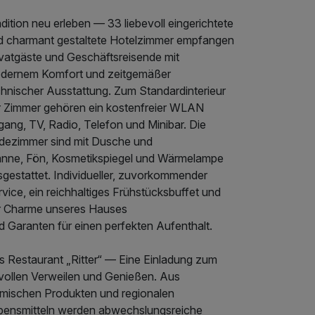
dition neu erleben — 33 liebevoll eingerichtete
d charmant gestaltete Hotelzimmer empfangen
ivatgäste und Geschäftsreisende mit
dernem Komfort und zeitgemäßer
chnischer Ausstattung. Zum Standardinterieur
r Zimmer gehören ein kostenfreier WLAN
ang, TV, Radio, Telefon und Minibar. Die
dezimmer sind mit Dusche und
nne, Fön, Kosmetikspiegel und Wärmelampe
sgestattet. Individueller, zuvorkommender
vice, ein reichhaltiges Frühstücksbuffet und
r Charme unseres Hauses
d Garanten für einen perfekten Aufenthalt.
s Restaurant „Ritter“ — Eine Einladung zum
lvollen Verweilen und Genießen. Aus
imischen Produkten und regionalen
bensmitteln werden abwechslungsreiche