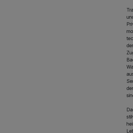
Tra
un
Pr
mo
te
de
Zug
Ba
Wa
253,00 €
p.P. ab
au
Ser
de
sin
Da
sti
he
Le