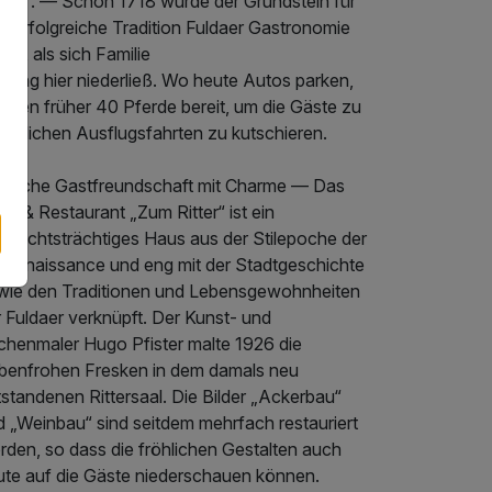
itter“. — Schon 1718 wurde der Grundstein für
e erfolgreiche Tradition Fuldaer Gastronomie
egt, als sich Familie
dung hier niederließ. Wo heute Autos parken,
nden früher 40 Pferde bereit, um die Gäste zu
mütlichen Ausflugsfahrten zu kutschieren.
rzliche Gastfreundschaft mit Charme — Das
el & Restaurant „Zum Ritter“ ist ein
schichtsträchtiges Haus aus der Stilepoche der
orenaissance und eng mit der Stadtgeschichte
wie den Traditionen und Lebensgewohnheiten
 Fuldaer verknüpft. Der Kunst- und
rchenmaler Hugo Pfister malte 1926 die
rbenfrohen Fresken in dem damals neu
standenen Rittersaal. Die Bilder „Ackerbau“
d „Weinbau“ sind seitdem mehrfach restauriert
rden, so dass die fröhlichen Gestalten auch
ute auf die Gäste niederschauen können.