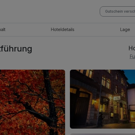
Gutschein vers
halt
Hotel
details
Lage
dtführung
Ho
Fu