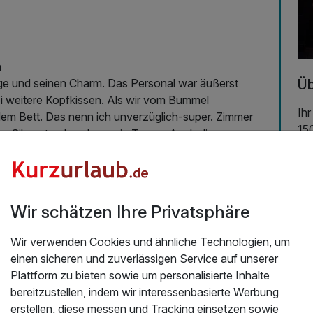
a
Üb
age und seinen Charm. Das Personal war äußerst
i weitere Kopfkissen. Als wir vom Bummel
Ihr
em Bett. Das nenn ich unverzüglich-super. Zimmer
150
 Silversterabend war ein Traum. Auch die
Gas
n Allem ein SUPER-URLAUB.
zum
1.2026
Am
per
Wir schätzen Ihre Privatsphäre
Wa
Wir verwenden Cookies und ähnliche Technologien, um
Ba
einen sicheren und zuverlässigen Service auf unserer
his
Plattform zu bieten sowie um personalisierte Inhalte
vo
bereitzustellen, indem wir interessenbasierte Werbung
de
erstellen, diese messen und Tracking einsetzen sowie