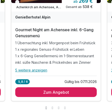
269 €
ab
Verfügbar bis November
538 €
Gesamt ab
Achenkirch am Achensee, Achensee Region
Genießerhotel Alpin
Gourmet Night am Achensee inkl. 6-Gang
Genussmenü
stück
1 Übernachtung inkl. Morgenpost beim Frühstück
1 x regionales Genuss-Frühstück er.Leben
1 x 6-Gang Genießermenü im 1-Sternerestaurant
inkl. süße Nascherei & Prickelndes am Zimmer
5 weitere anzeigen
Alle Inklusivleistungen
9 enthalten
6
Gültig bis 07.11.2026
5,8 / 6
1 Übernachtung inkl. Morgenpost beim Frühstück
Zum Angebot
1 x regionales Genuss-Frühstück er.Leben
1 x 6-Gang Genießermenü im 1-Sternerestaurant
inkl. süße Nascherei & Prickelndes am Zimmer
inkl. Nutzung des Saunabereiches Alpinaria