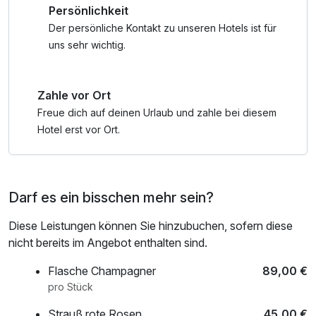
Persönlichkeit
in den Saunabereich "Alpinaria" zur Entspannung und
dann der krönende Abschluß des Tages im
Der persönliche Kontakt zu unseren Hotels ist für
Geniesserrestaurant... Wer träumt nicht davon?
uns sehr wichtig.
Zahle vor Ort
Freue dich auf deinen Urlaub und zahle bei diesem
Hotel erst vor Ort.
Darf es ein bisschen mehr sein?
Diese Leistungen können Sie hinzubuchen, sofern diese
nicht bereits im Angebot enthalten sind.
Flasche Champagner
89,00 €
pro Stück
Strauß rote Rosen
45,00 €