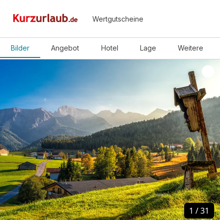
Wertgutscheine
Bilder
Angebot
Hotel
Lage
Weitere
1
1
/
/
31
31