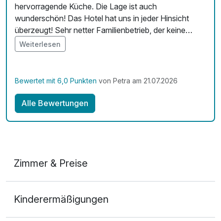
hervorragende Küche. Die Lage ist auch
wunderschön! Das Hotel hat uns in jeder Hinsicht
überzeugt! Sehr netter Familienbetrieb, der keine
Wünsche offen ließ. Wir kommen gerne wieder 🙋‍♀️
Weiterlesen
Bewertet mit 6,0 Punkten
von Petra am 21.07.2026
Alle Bewertungen
Zimmer & Preise
Doppelzimmer Seeseite
Kinderermäßigungen
2 Erwachsene