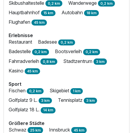
Skibushaltestelle
Wanderwege
0,2 km
0,2 km
Hauptbahnhof
Autobahn
15 km
18 km
Flughafen
45 km
Erlebnisse
Restaurant
Badesee
0,2 km
Badestelle
Bootsverleih
0,2 km
0,2 km
Fahrradverleih
Stadtzentrum
0,8 km
3 km
Kasino
45 km
Sport
Fischen
Skigebiet
0,2 km
1 km
Golfplatz 9 L.
Tennisplatz
3 km
3 km
Golfplatz 18 L.
14 km
Größere Städte
Schwaz
Innsbruck
25 km
45 km