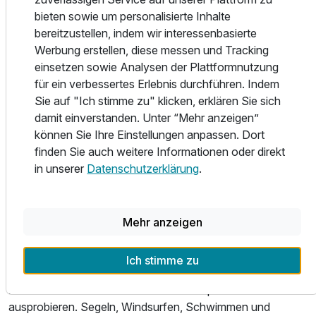
Wohlfühlatmosphäre, die Sie die sinnlichen Vergnügen der
bieten sowie um personalisierte Inhalte
Für 8 Tage
thematisierten Speisen bereits im Vorfeld erahnen lassen.
1.239,00 €
p.P. ab
bereitzustellen, indem wir interessenbasierte
Ein unvergessliches Erlebnis in einem entspannten und
Werbung erstellen, diese messen und Tracking
liebevoll gestalteten Ambiente.
einsetzen sowie Analysen der Plattformnutzung
für ein verbessertes Erlebnis durchführen. Indem
Entspannung für die Seele...
Sie auf "Ich stimme zu" klicken, erklären Sie sich
Die Belastungen des Alltags hinter sich lassen und
damit einverstanden. Unter “Mehr anzeigen”
eintauchen in die Welt völliger Entspannung... In unserem
können Sie Ihre Einstellungen anpassen. Dort
neu gestalteten ALPINARIA mit Infrarotkabine, finnischer
finden Sie auch weitere Informationen oder direkt
Sauna, Sanarium und großzügigem Ruheraum können Sie
in unserer
Datenschutzerklärung
.
nach einem ereignisreichen Urlaubstag die Seele so richtig
baumeln lassen. Wohltuende Wärme und innere Harmonie
erwecken müde gewordene Lebensgeister. Entspannen
Mehr anzeigen
und sich auf den kulinarischen Höhepunkt des Tages
freuen: das Gourmet-Menü aus unserer Haubenküche.
Ich stimme zu
Bewegung im Freien...
Am Achensee können Sie neue Trendsportarten
ausprobieren. Segeln, Windsurfen, Schwimmen und