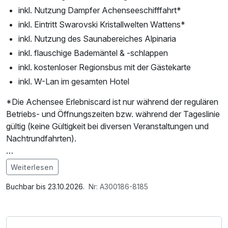
inkl. Nutzung Dampfer Achenseeschifffahrt*
inkl. Eintritt Swarovski Kristallwelten Wattens*
inkl. Nutzung des Saunabereiches Alpinaria
inkl. flauschige Bademäntel & -schlappen
inkl. kostenloser Regionsbus mit der Gästekarte
inkl. W-Lan im gesamten Hotel
*Die Achensee Erlebniscard ist nur während der regulären
Betriebs- und Öffnungszeiten bzw. während der Tageslinie
gültig (keine Gültigkeit bei diversen Veranstaltungen und
Nachtrundfahrten).
Seien Sie "Aktiv am Achensee"!
Weiterlesen
Im Angebot enthalten
Nach einem gelungenen Start in den Tag können Sie ganz
1 x Welcome Drink, Saunabenutzung, Saunatuch,
Buchbar bis 23.10.2026.
Nr: A300186-8185
nach Lust und Laune sportlich oder entspannt die
Leihbademantel, Parkplatz, Nutzung des Wellnessbereichs,
Achenseeregion und Ihre Schönheiten mit dem Rad oder
W-LAN Nutzung / Internetnutzung, kostenfreie Nutzung
auch mit dem Achenseedampfer erkunden. Anschließend
öffentl. Nahverkehr, Tageszeitung