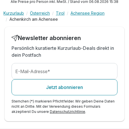
Alle Preise pro Person inkl. MwSt. / Stand vom 06.08.2026 15:38
inkl. flauschige Bademäntel & Schuhe am Zimmer
Kurzurlaub
Österreich
Tirol
Achensee Region
inkl. verschlossener Fahrradraum / Schikeller
Achenkirch am Achensee
inkl. kostenloser Regions- bzw. Schibus
inkl. kostenloser Parkplatz & W-LAN Nutzung
Newsletter abonnieren
Persönlich kuratierte Kurzurlaub-Deals direkt in
dein Postfach
E-Mail-Adresse*
Jetzt abonnieren
Sternchen (*) markieren Pflichtfelder. Wir geben Deine Daten
nicht an Dritte. Mit der Verwendung dieses Formulars
akzeptierst Du unsere
Datenschutzrichtlinie
.