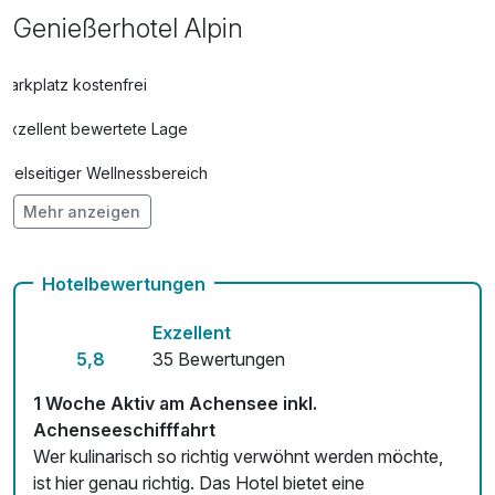
Genießerhotel Alpin
Parkplatz kostenfrei
Exzellent bewertete Lage
Vielseitiger Wellnessbereich
Mehr anzeigen
Hunde im Hotel erlaubt für 35,00 € pro Stück / Nacht
Auch vegetarische Speisen
Hotelbewertungen
Kostenloses W-LAN
Exzellent
Zimmerservice verfügbar
5,8
35 Bewertungen
Mit Hotelbar
1 Woche Aktiv am Achensee inkl.
Achenseeschifffahrt
Wer kulinarisch so richtig verwöhnt werden möchte,
ist hier genau richtig. Das Hotel bietet eine