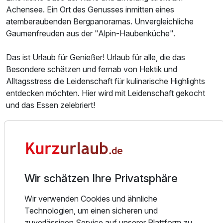
Achensee. Ein Ort des Genusses inmitten eines
Ausstattung
atemberaubenden Bergpanoramas. Unvergleichliche
Gaumenfreuden aus der "Alpin-Haubenküche".
Zusatznächte
Das ist Urlaub für Genießer! Urlaub für alle, die das
Besondere schätzen und fernab von Hektik und
Für 8 Tage
1.309,00 €
p.P. ab
Alltagsstress die Leidenschaft für kulinarische Highlights
entdecken möchten. Hier wird mit Leidenschaft gekocht
und das Essen zelebriert!
Wohnen in besonderem Ambiente...
Suite/n
Unsere Liebe zu exquisiten Hochgenüssen spiegelt sich
2 Erwachsene und 2 Kinder
auch in unseren neu gestalteten Suiten und Zimmern wider,
die passend zu verschiedenen kulinarischen Themen
(Safran, Kirsche, Schnittlauch...) benannt und eingerichtet
Wir schätzen Ihre Privatsphäre
Ausstattung
wurden. Stoffbezüge, Einrichtung und Accessoirs wurden
Wir verwenden Cookies und ähnliche
den Themen entsprechend angepasst. So entstanden
Zusatznächte
Technologien, um einen sicheren und
individuelle Wohnträume mit einem Plus an
zuverlässigen Service auf unserer Plattform zu