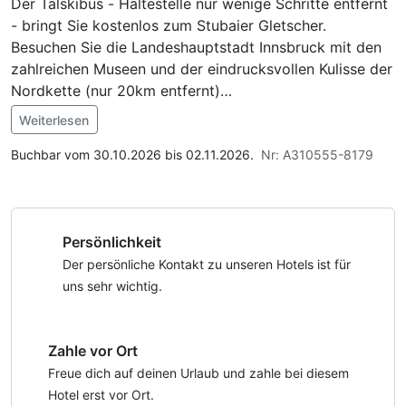
Der Talskibus - Haltestelle nur wenige Schritte entfernt
- bringt Sie kostenlos zum Stubaier Gletscher.
Besuchen Sie die Landeshauptstadt Innsbruck mit den
zahlreichen Museen und der eindrucksvollen Kulisse der
Nordkette (nur 20km entfernt)
Weiterlesen
Restaurants, Bar, Winterwanderwege, etc. sowie die
Im Angebot enthalten
Kletterhalle befinden sich in unmittelbarer Nähe.
Saunabenutzung, Saunatuch, Parkplatz, Nutzung des
Buchbar vom 30.10.2026 bis 02.11.2026.
Nr: A310555-8179
Wellnessbereichs, W-LAN Nutzung / Internetnutzung
Persönlichkeit
Der persönliche Kontakt zu unseren Hotels ist für
uns sehr wichtig.
Zahle vor Ort
Freue dich auf deinen Urlaub und zahle bei diesem
Hotel erst vor Ort.