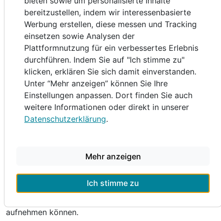
bieten sowie um personalisierte Inhalte
und lassen Sie unser „Hubertus“ in unvergesslicher
bereitzustellen, indem wir interessenbasierte
Erinnerung behalten.
Werbung erstellen, diese messen und Tracking
einsetzen sowie Analysen der
Montainbiking, Wandern, Klettern, Reiten, Tennis- &
Plattformnutzung für ein verbessertes Erlebnis
Squash, Schwimmen, Paragleiten, Raften,...
durchführen. Indem Sie auf "Ich stimme zu"
Skifahren, Carven, Snowboarden, Eislaufen,
klicken, erklären Sie sich damit einverstanden.
Winterwandern, Rodeln, Langlaufen oder einfach nur
Unter “Mehr anzeigen” können Sie Ihre
relaxen und die wunderbare Natur erleben - all dies
Einstellungen anpassen. Dort finden Sie auch
können Sie bei uns genießen.
weitere Informationen oder direkt in unserer
Datenschutzerklärung
.
Lernen Sie die überwältigende Tiroler Bergwelt kennen.
Es erwartet Sie ein abwechslungsreiches
Wochenprogramm des Tales mit geführten
Mehr anzeigen
Wanderungen, Konzerten (Juli/August), Klettertouren,
Ortsführungen, Sommerrodelbahn, und, und, und,...
Ich stimme zu
Bitte um Beachtung, dass wir keine Haustiere
aufnehmen können.