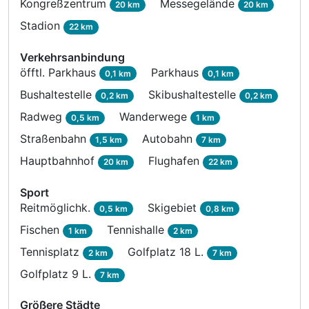
Kongreßzentrum
Messegelände
20 km
20 km
Stadion
22 km
Verkehrsanbindung
öfftl. Parkhaus
Parkhaus
0,1 km
0,1 km
Bushaltestelle
Skibushaltestelle
0,2 km
0,2 km
Radweg
Wanderwege
0,5 km
1 km
Straßenbahn
Autobahn
1,5 km
7 km
Hauptbahnhof
Flughafen
20 km
22 km
Sport
Reitmöglichk.
Skigebiet
0,5 km
0,8 km
Fischen
Tennishalle
1 km
2 km
Tennisplatz
Golfplatz 18 L.
2 km
7 km
Golfplatz 9 L.
7 km
Größere Städte