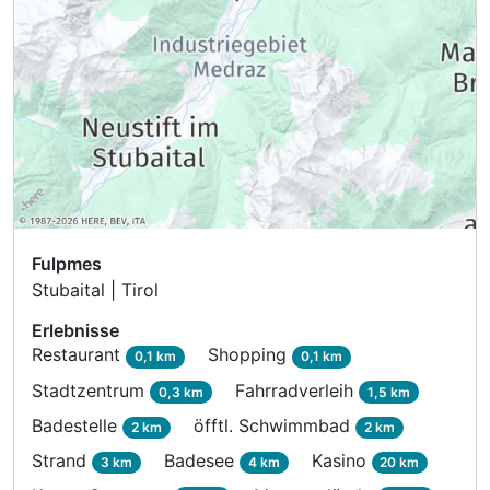
Fulpmes
Stubaital | Tirol
Erlebnisse
Restaurant
Shopping
0,1 km
0,1 km
Stadtzentrum
Fahrradverleih
0,3 km
1,5 km
Badestelle
öfftl. Schwimmbad
2 km
2 km
Strand
Badesee
Kasino
3 km
4 km
20 km