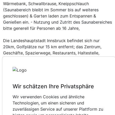
Wärmebank, Schwallbrause, Kneippschlauch
(Saunabereich bleibt im Sommer bis auf weiteres
geschlossen) & Garten laden zum Entspannen &
Genießen ein. - Nutzung und Zutritt des Saunabereiches
bitte generell für Personen ab 16 Jahre,
Die Landeshauptstadt Innsbruck befindet sich nur
20km, Golfplätze nur 15 km entfernt; das Zentrum,
Geschäfte, Spazierwege, Restaurants, Haltestelle,
Wander- & Spazierwege, Kletterhalle, Eislaufplatz,
Ausstattung
Rodelbahnen, Langlauf, usw. befinden sich nur einige
Gehminuten entfernt. Top Beratung für Skiverleih- &
Skischule, sowie Radverleih befinden sich in
Zusatznächte
unmittelbarer Nähe.
Wir schätzen Ihre Privatsphäre
Erleben Sie die schönsten Tage des Jahres in einem
Für 3 Tage
210,00 €
p.P. ab
Haus, welches Tradition und Gemütlichkeit perfekt
Wir verwenden Cookies und ähnliche
vereint.
Technologien, um einen sicheren und
Die geschmackvolle Ausstattung und die Liebe zum
zuverlässigen Service auf unserer Plattform zu
Detail schaffen eine besonders heimelige Atmosphäre