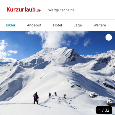
Wertgutscheine
Bilder
Angebot
Hotel
Lage
Weitere
1
1
/
/
32
32