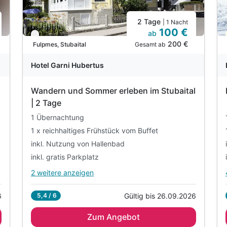
2 Tage
| 1 Nacht
100 €
ab
Nur noch bis September
200 €
Gesamt ab
Fulpmes, Stubaital
Hotel Garni Hubertus
Wandern und Sommer erleben im Stubaital
| 2 Tage
1 Übernachtung
1 x reichhaltiges Frühstück vom Buffet
inkl. Nutzung von Hallenbad
inkl. gratis Parkplatz
2 weitere anzeigen
Alle Inklusivleistungen
6 enthalten
6
Gültig bis 26.09.2026
5,4 / 6
1 Übernachtung
Zum Angebot
1 x reichhaltiges Frühstück vom Buffet