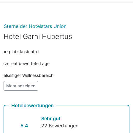
Sterne der Hotelstars Union
Hotel Garni Hubertus
Parkplatz kostenfrei
Exzellent bewertete Lage
Vielseitiger Wellnessbereich
Mehr anzeigen
Hunde im Hotel nicht erlaubt
Fahrradverleih
Hotelbewertungen
Kostenloses W-LAN
Sehr gut
5,4
22 Bewertungen