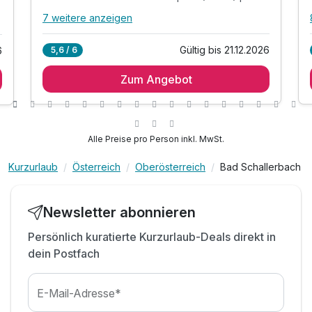
7 weitere anzeigen
Alle Inklusivleistungen
11 enthalten
Gültig bis 21.12.2026
6
5,6 / 6
1 Übernachtung
Zum Angebot
1 x regionales Bio-Frühstücksbuffet von Di-So*
*Montag ist frühstücksfreier Tag*
1 x 50% Ermäss. Eurothermenpass (Mo-Fr) pro
Erw.
Alle Preise pro Person inkl. MwSt.
inkl. Nutzung Adriatic Wellnessanlage im Hotel**
inkl. Erfrischungstheke mit frischem Quellwasser
Kurzurlaub
Österreich
Oberösterreich
Bad Schallerbach
inkl. Wellnesstasche mit Bademantel
inkl. kostenfreie öffentl. Parkplätze 200m weiter
Newsletter abonnieren
inkl. W-LAN-Nutzung im Hotel
Persönlich kuratierte Kurzurlaub-Deals direkt in
Tipp: Hotel ist gegenüber der Therme entfernt
dein Postfach
***BEACHTEN SIE DAS BEMERKUNGSFELD***
E-Mail-Adresse*