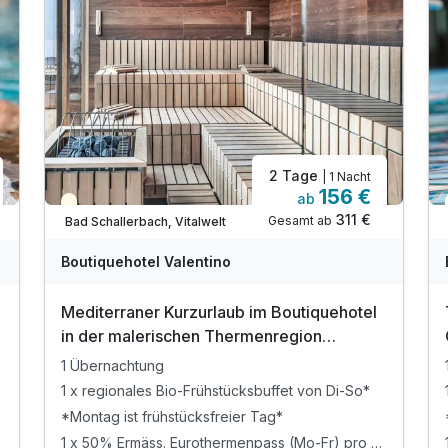
2 Tage
| 1 Nacht
156 €
ab
Teilweise ausgelastet
311 €
Gesamt ab
Bad Schallerbach, Vitalwelt
Boutiquehotel Valentino
Mediterraner Kurzurlaub im Boutiquehotel
in der malerischen Thermenregion
Oberösterreich | 1 Nacht
1 Übernachtung
1 x regionales Bio-Frühstücksbuffet von Di-So*
*Montag ist frühstücksfreier Tag*
1 x 50% Ermäss. Eurothermenpass (Mo-Fr) pro Erw.