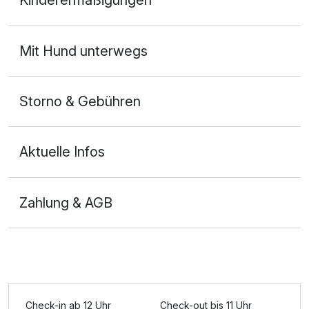
Kinderermäßigungen
2 Erwachsene
Mit Hund unterwegs
Storno & Gebühren
Aktuelle Infos
Zahlung & AGB
Ausstattung
Für 3 Tage
305,50 €
p.P. ab
Check-in ab 12 Uhr
Check-out bis 11 Uhr