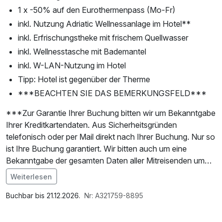
1 x -50% auf den Eurothermenpass (Mo-Fr)
inkl. Nutzung Adriatic Wellnessanlage im Hotel**
inkl. Erfrischungstheke mit frischem Quellwasser
inkl. Wellnesstasche mit Bademantel
inkl. W-LAN-Nutzung im Hotel
Tipp: Hotel ist gegenüber der Therme
***BEACHTEN SIE DAS BEMERKUNGSFELD***
***Zur Garantie Ihrer Buchung bitten wir um Bekanntgabe
Ihrer Kreditkartendaten. Aus Sicherheitsgründen
telefonisch oder per Mail direkt nach Ihrer Buchung. Nur so
ist Ihre Buchung garantiert. Wir bitten auch um eine
Bekanntgabe der gesamten Daten aller Mitreisenden um
alle Vorteile der Gästekarten nutzen zu können! (Adresse,
Weiterlesen
Name, Geburtsdatum) Vielen Dank!***
Im Angebot enthalten
Parkplatz, W-LAN Nutzung / Internetnutzung
Buchbar bis 21.12.2026.
Nr: A321759-8895
Lernen Sie das neue Boutiquehotel Valentino in Bad
Schallerbach kennen!