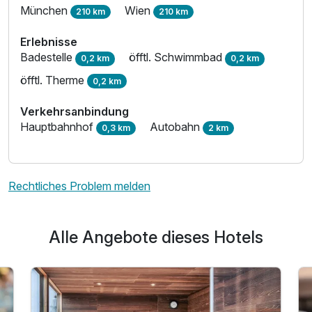
München
Wien
210 km
210 km
Erlebnisse
Badestelle
öfftl. Schwimmbad
0,2 km
0,2 km
öfftl. Therme
0,2 km
Verkehrsanbindung
Hauptbahnhof
Autobahn
0,3 km
2 km
Rechtliches Problem melden
Alle Angebote dieses Hotels