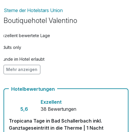
Sterne der Hotelstars Union
Boutiquehotel Valentino
Exzellent bewertete Lage
Adults only
Hunde im Hotel erlaubt
Mehr anzeigen
Kostenloses W-LAN
Mit Hotelbar
Hotelbewertungen
Exzellent
5,6
38 Bewertungen
Tropicana Tage in Bad Schallerbach inkl.
Ganztageseintritt in die Therme | 1 Nacht