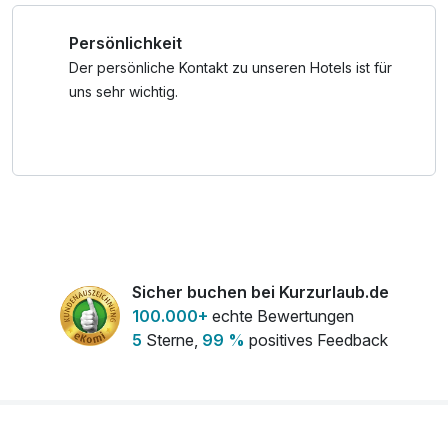
Persönlichkeit
* Wir möchten Sie darüber informieren, dass wir am
Montag kein Frühstück im Hotel anbieten.
Der persönliche Kontakt zu unseren Hotels ist für
uns sehr wichtig.
**Unsere neue Adriatic Wellnessanlage bietet:
Panoramasauna & Terrasse
Soledampfbad
Infrarotsessel
Relax-Ruheraum
Wellnessduschen
Erfrischungstheke mit frischem Quellwasser, Obst u.
Nüssen
Sicher buchen bei Kurzurlaub.de
Wasserbetten
100.000+
echte Bewertungen
5
Sterne,
99 %
positives Feedback
Ein tolles Wochenende buchen, wo man einmal den
Alltagsstress vergessen kann.