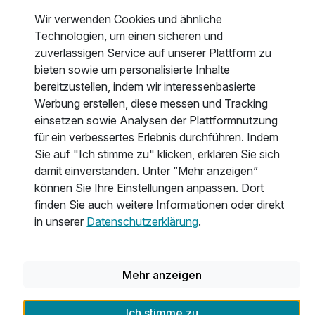
der Anreisenden benötigt.
Falls die Rezeption nicht besetzt sein sollte, dann befindet
Wir verwenden Cookies und ähnliche
sich Ihre Zimmerkarte bei dem 24h Eingang in einer
Technologien, um einen sicheren und
Schlüsselbox (rechts neben dem Rezeptionseingang).
zuverlässigen Service auf unserer Plattform zu
bieten sowie um personalisierte Inhalte
Das Boutiquehotel Valentino bietet seinen Gästen Wellness
bereitzustellen, indem wir interessenbasierte
im mediterranen Stil, gepaart mit Sinnlichkeit, Ruhe und
Werbung erstellen, diese messen und Tracking
ganzheitlichem Wohlbefinden. Die Adriatic Wellnessanlage
einsetzen sowie Analysen der Plattformnutzung
wurde im Sommer 2020 umgebaut und erweitert. Zur
für ein verbessertes Erlebnis durchführen. Indem
Ausstattung gehören eine Panoramasauna mit Terrasse,
Sie auf "Ich stimme zu" klicken, erklären Sie sich
ein Soledampfbad, Infrarotsessel, ein Relax-Ruheraum,
damit einverstanden. Unter “Mehr anzeigen”
Wellnessduschen, Wasserbetten sowie eine
können Sie Ihre Einstellungen anpassen. Dort
Erfrischungstheke mit frischem Quellwasser, Obst und
finden Sie auch weitere Informationen oder direkt
Nüssen. Im Zimmer finden die Gäste eine Badetasche mit
in unserer
Datenschutzerklärung
.
Bademantel und Badeschuhen vor. Die Saunatücher sind
im Wellnessbereich erhältlich. Der Wellnessbereich steht
Gästen ab 18 Jahren zur Verfügung und ist täglich von
Mehr anzeigen
15:00 bis 20:30 Uhr geöffnet.
Ich stimme zu