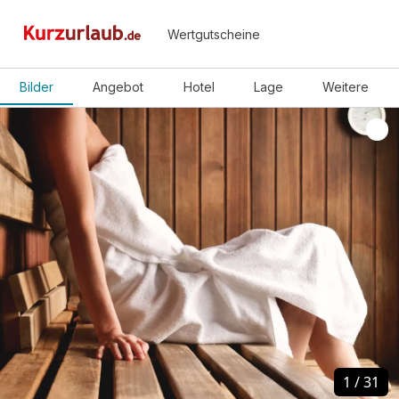
Wertgutscheine
Bilder
Angebot
Hotel
Lage
Weitere
1
1
/
/
31
31