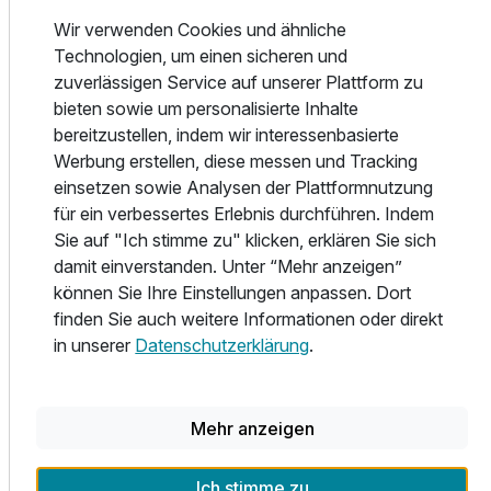
der Anreisenden benötigt.
Falls die Rezeption nicht besetzt sein sollte, dann befindet
Wir verwenden Cookies und ähnliche
sich Ihre Zimmerkarte bei dem 24h Eingang in einer
Technologien, um einen sicheren und
Schlüsselbox (rechts neben dem Rezeptionseingang).
zuverlässigen Service auf unserer Plattform zu
bieten sowie um personalisierte Inhalte
Das Boutiquehotel Valentino bietet seinen Gästen Wellness
bereitzustellen, indem wir interessenbasierte
im mediterranen Stil, gepaart mit Sinnlichkeit, Ruhe und
Werbung erstellen, diese messen und Tracking
ganzheitlichem Wohlbefinden. Die Adriatic Wellnessanlage
einsetzen sowie Analysen der Plattformnutzung
wurde im Sommer 2020 umgebaut und erweitert. Zur
für ein verbessertes Erlebnis durchführen. Indem
Ausstattung gehören eine Panoramasauna mit Terrasse,
Sie auf "Ich stimme zu" klicken, erklären Sie sich
ein Soledampfbad, Infrarotsessel, ein Relax-Ruheraum,
damit einverstanden. Unter “Mehr anzeigen”
Wellnessduschen, Wasserbetten sowie eine
können Sie Ihre Einstellungen anpassen. Dort
Erfrischungstheke mit frischem Quellwasser, Obst und
finden Sie auch weitere Informationen oder direkt
Nüssen. Im Zimmer finden die Gäste eine Badetasche mit
in unserer
Datenschutzerklärung
.
Bademantel und Badeschuhen vor. Die Saunatücher sind
im Wellnessbereich erhältlich. Der Wellnessbereich steht
Gästen ab 18 Jahren zur Verfügung und ist täglich von
Mehr anzeigen
15:00 bis 20:30 Uhr geöffnet.
Ich stimme zu