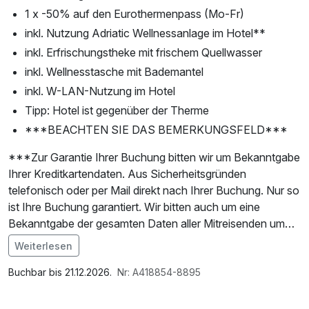
1 x -50% auf den Eurothermenpass (Mo-Fr)
inkl. Nutzung Adriatic Wellnessanlage im Hotel**
inkl. Erfrischungstheke mit frischem Quellwasser
inkl. Wellnesstasche mit Bademantel
inkl. W-LAN-Nutzung im Hotel
Tipp: Hotel ist gegenüber der Therme
***BEACHTEN SIE DAS BEMERKUNGSFELD***
***Zur Garantie Ihrer Buchung bitten wir um Bekanntgabe
Ihrer Kreditkartendaten. Aus Sicherheitsgründen
telefonisch oder per Mail direkt nach Ihrer Buchung. Nur so
ist Ihre Buchung garantiert. Wir bitten auch um eine
Bekanntgabe der gesamten Daten aller Mitreisenden um
alle Vorteile der Gästekarten nutzen zu können! (Adresse,
Weiterlesen
Name, Geburtsdatum) Vielen Dank!***
Im Angebot enthalten
Parkplatz, W-LAN Nutzung / Internetnutzung
Buchbar bis 21.12.2026.
Nr: A418854-8895
* Wir möchten Sie darüber informieren, dass wir am
Montag kein Frühstück im Hotel anbieten.