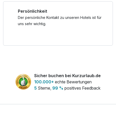
Persönlichkeit
**Unsere neue Adriatic Wellnessanlage bietet:
Panoramasauna & Terrasse
Der persönliche Kontakt zu unseren Hotels ist für
Soledampfbad
uns sehr wichtig.
Infrarotsessel
Relax-Ruheraum
Wellnessduschen
Erfrischungstheke mit frischem Quellwasser, Obst u.
Nüssen
Wasserbetten
Ein tolles Wochenende buchen, wo man einmal den
Sicher buchen bei Kurzurlaub.de
Alltagsstress vergessen kann.
100.000+
echte Bewertungen
5
Sterne,
99 %
positives Feedback