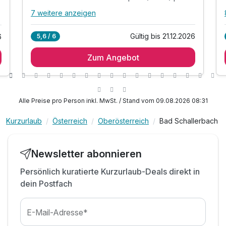
7 weitere anzeigen
Alle Inklusivleistungen
11 enthalten
Gültig bis 21.12.2026
6
5,6 / 6
1 Übernachtung
Zum Angebot
1 x regionales Bio-Frühstücksbuffet von Di-So*
*Montag ist frühstücksfreier Tag*
1 x 50% Ermäss. Eurothermenpass (Mo-Fr) pro
Erw.
Alle Preise pro Person inkl. MwSt. / Stand vom 09.08.2026 08:31
inkl. Nutzung Adriatic Wellnessanlage im Hotel**
inkl. Erfrischungstheke mit frischem Quellwasser
Kurzurlaub
Österreich
Oberösterreich
Bad Schallerbach
inkl. Wellnesstasche mit Bademantel
inkl. kostenfreie öffentl. Parkplätze 200m weiter
Newsletter abonnieren
inkl. W-LAN-Nutzung im Hotel
Persönlich kuratierte Kurzurlaub-Deals direkt in
Tipp: Hotel ist gegenüber der Therme entfernt
dein Postfach
***BEACHTEN SIE DAS BEMERKUNGSFELD***
E-Mail-Adresse*