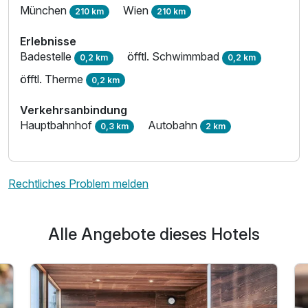
München
Wien
210 km
210 km
Erlebnisse
Badestelle
öfftl. Schwimmbad
0,2 km
0,2 km
öfftl. Therme
0,2 km
Verkehrsanbindung
Hauptbahnhof
Autobahn
0,3 km
2 km
Rechtliches Problem melden
Alle Angebote dieses Hotels