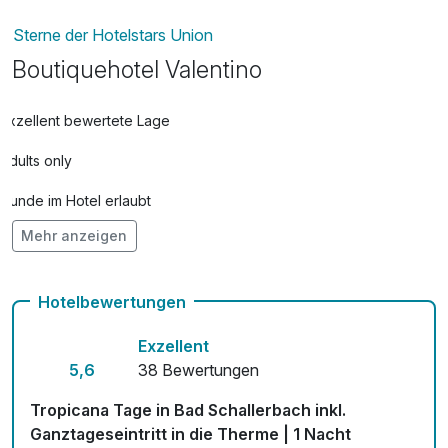
Sterne der Hotelstars Union
Boutiquehotel Valentino
Exzellent bewertete Lage
Adults only
Hunde im Hotel erlaubt
Mehr anzeigen
Kostenloses W-LAN
Mit Hotelbar
Hotelbewertungen
Exzellent
5,6
38 Bewertungen
Tropicana Tage in Bad Schallerbach inkl.
Ganztageseintritt in die Therme | 1 Nacht