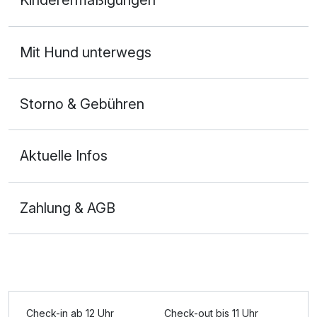
Kinderermäßigungen
2 Erwachsene
Mit Hund unterwegs
Storno & Gebühren
Aktuelle Infos
Zahlung & AGB
Ausstattung
Für 2 Tage
183,00 €
p.P. ab
Check-in ab 12 Uhr
Check-out bis 11 Uhr