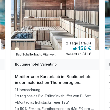
2 Tage
| 1 Nacht
156 €
ab
Teilweise ausgelastet
311 €
Gesamt ab
Bad Schallerbach, Vitalwelt
Boutiquehotel Valentino
Mediterraner Kurzurlaub im Boutiquehotel
in der malerischen Thermenregion
Oberösterreich | 1 Nacht
1 Übernachtung
1 x regionales Bio-Frühstücksbuffet von Di-So*
*Montag ist frühstücksfreier Tag*
1 x 50% Ermäss. Eurothermenpass (Mo-Fr) pro Erw.