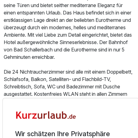
seine Türen und bietet seither mediterrane Eleganz für
Ausstattung
einen entspannten Urlaub. Das Haus befindet sich in einer
erstklassigen Lage direkt an der beliebten Eurotherme und
Für 2 Tage
212,00 €
p.P. ab
überzeugt durch ein modernes, helles und mediterranes
Ambiente. Mit viel Liebe zum Detail eingerichtet, bietet das
Hotel außergewöhnliche Sinneserlebnisse. Der Bahnhof
von Bad Schallerbach und die Eurotherme sind in nur 5
Gehminuten erreichbar.
Die 24 Nichtraucherzimmer sind alle mit einem Doppelbett,
Schlafsofa, Balkon, Satelliten- und Flachbild-TV,
Schreibtisch, Sofa, WC und Badezimmer mit Dusche
ausgestattet. Kostenfreies WLAN steht in allen Zimmern
zur Verfügung.
Auf Anfrage ist es möglich auch am Vormittag bis 14 Uhr
einzuchecken. Für einen schnellen, reibungslosen Check-
In werden die vollständige Adresse und das Geburtsdatum
Wir schätzen Ihre Privatsphäre