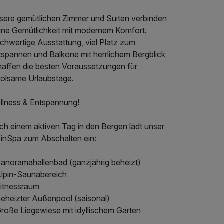
sere gemütlichen Zimmer und Suiten verbinden
pine Gemütlichkeit mit modernem Komfort.
chwertige Ausstattung, viel Platz zum
tspannen und Balkone mit herrlichem Bergblick
haffen die besten Voraussetzungen für
holsame Urlaubstage.
llness & Entspannung!
ch einem aktiven Tag in den Bergen lädt unser
pinSpa zum Abschalten ein:
Panoramahallenbad (ganzjährig beheizt)
Alpin-Saunabereich
Fitnessraum
Beheizter Außenpool (saisonal)
Große Liegewiese mit idyllischem Garten