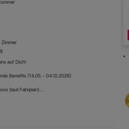
 Sommer
m Zimmer
ng
uns auf Dich!
nde Benefits (14.05. - 04.10.2026)
oos (laut Fahrplan)
geno Gondelbahn auf den Rossbrand (laut
, Leihbademantel, Parkplatz, 1 x kleines
 Freizeitpark Filzmoos
ichs, Nutzung des Wellnessbereichs, W-LAN Nutzung /
fplatz Alpenhof
. Nahverkehr, Tageszeitung, ganztägige Nutzung