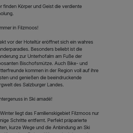
r finden Körper und Geist die verdiente
holung.
mmer in Filzmoos!
ekt vor der Hoteltür eröffnet sich ein wahres
derparadies. Besonders beliebt ist die
nderung zur Unterhofalm am Fuße der
posanten Bischofsmütze. Auch Bike- und
tterfreunde kommen in der Region voll auf ihre
sten und genießen die beeindruckende
rgwelt des Salzburger Landes.
ntergenuss in Ski amadé!
Winter liegt das Familienskigebiet Filzmoos nur
ige Schritte entfernt. Perfekt präparierte
sten, kurze Wege und die Anbindung an Ski