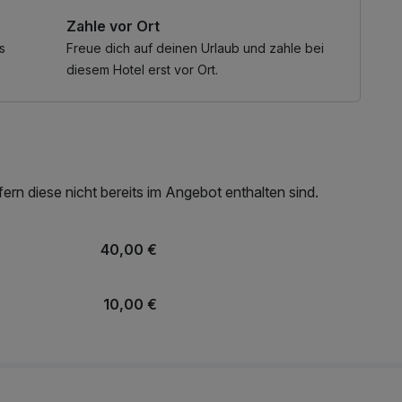
mit Bademantel und -tücher
Zahle vor Ort
en
s
Freue dich auf deinen Urlaub und zahle bei
ersport Flory & Sport Stefan
diesem Hotel erst vor Ort.
rn diese nicht bereits im Angebot enthalten sind.
40,00 €
10,00 €