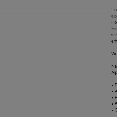
Un
al
Ho
En
sc
er
We
374,00 €
p.P. ab
Na
Al
• 
• 
• 
• 
• 