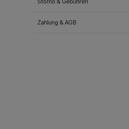
Storno & Gebühren
Zahlung & AGB
Ausstattung
Zusatznächte
Für 4 Tage
Doppelzimmer Klassik
2 Erwachsene und 1 Kind