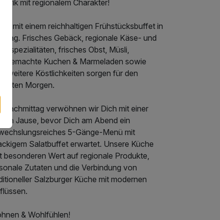
inarik mit regionalem Charakter!
rte mit einem reichhaltigen Frühstücksbuffet in
n Tag. Frisches Gebäck, regionale Käse- und
stspezialitäten, frisches Obst, Müsli,
usgemachte Kuchen & Marmeladen sowie
le weitere Köstlichkeiten sorgen für den
rfekten Morgen.
 Nachmittag verwöhnen wir Dich mit einer
einen Jause, bevor Dich am Abend ein
wechslungsreiches 5-Gänge-Menü mit
ackigem Salatbuffet erwartet. Unsere Küche
gt besonderen Wert auf regionale Produkte,
isonale Zutaten und die Verbindung von
ditioneller Salzburger Küche mit modernen
flüssen.
hnen & Wohlfühlen!