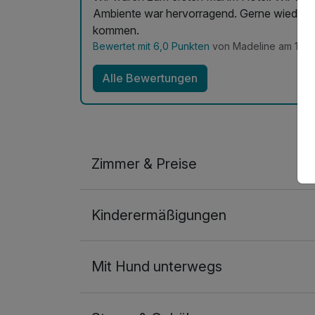
Ambiente war hervorragend. Gerne wieder. 
kommen.
Bewertet mit 6,0 Punkten
von Madeline am 18.0
Alle Bewertungen
Zimmer & Preise
Doppelzimmer
Kinderermäßigungen
2 Erwachsene
Mit Hund unterwegs