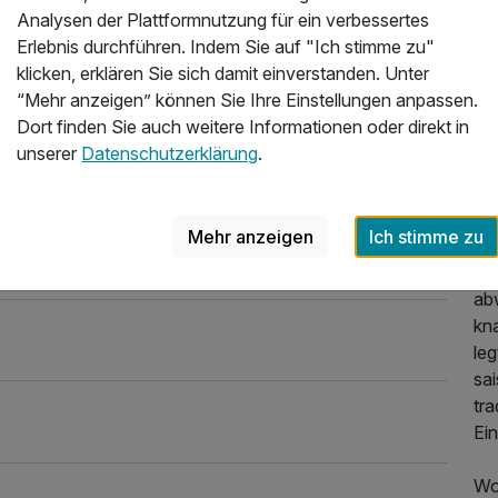
Kul
Analysen der Plattformnutzung für ein verbessertes
Wir werden dieses Hotel empfehlen und wieder
Erlebnis durchführen. Indem Sie auf "Ich stimme zu"
Sta
klicken, erklären Sie sich damit einverstanden. Unter
8.2025
de
“Mehr anzeigen” können Sie Ihre Einstellungen anpassen.
Wur
Dort finden Sie auch weitere Informationen oder direkt in
ha
unserer
Datenschutzerklärung
.
vie
pe
Mehr anzeigen
Ich stimme zu
Am
kl
ab
kn
le
sa
tra
Ein
Wo