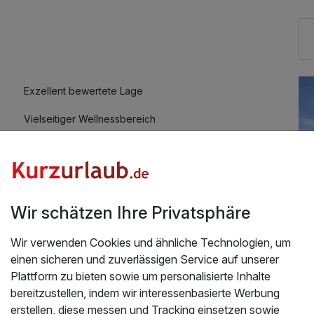
Exzellent bewertete Lage
Vielseitiger Wellnessbereich
Auch vegetarische Speisen
Kostenloses W-LAN
Wir schätzen Ihre Privatsphäre
Wir verwenden Cookies und ähnliche Technologien, um
einen sicheren und zuverlässigen Service auf unserer
Plattform zu bieten sowie um personalisierte Inhalte
Üb
bereitzustellen, indem wir interessenbasierte Werbung
ten Seite erleben inkl. Sommer Card | 2 Nächte
erstellen, diese messen und Tracking einsetzen sowie