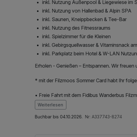
inkl. Nutzung Außenpool & Liegewiese im
inkl. Nutzung von Hallenbad & Alpin SPA
inkl. Saunen, Kneippbecken & Tee-Bar
inkl. Nutzung des Fitnessraums
inkl. Spielzimmer für die Kleinen
inkl. Gebirgsquellwasser & Vitaminsnack a
inkl. Parkplatz beim Hotel & W-LAN Nutzu
Erholen - Genießen – Entspannen. Wir freuen 
* mit der Filzmoos Sommer Card habt Ihr folge
• Freie Fahrt mit dem Fidibus Wanderbus Filzm
• Kostenlose Berg- und Talfahrt mit der Papa
Weiterlesen
Betriebszeiten)
Im Angebot enthalten
• Freie Fahrt mit dem Almi (laut Fahrplan)
1 x Welcome Drink, Saunabenutzung, Saunatuch
Buchbar bis 04.10.2026.
Nr: A337743-8274
• Kostenloser Tageseintritt ins Schwimmbad im
Abschiedsgeschenk, Nutzung des Fitnessbere
• Ein kostenloses Spiel am Adventure-Minigol
Internetnutzung, kostenfreie Nutzung öffentl