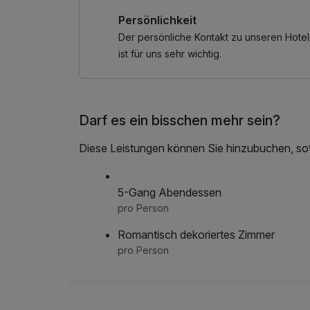
• Kostenlose Teilnahme am Bergyoga
Wellnessbereich nach check out, Badetasche 
Persönlichkeit
• Kostenlose Bergdorfführung
• 30 % Ermäßigung auf Pferdekutschenfahrt
Der persönliche Kontakt zu unseren Hotel
• 25 % Ermäßigung beim E-Bike-Verleih bei Int
ist für uns sehr wichtig.
• Und vieles mehr …
Darf es ein bisschen mehr sein?
Diese Leistungen können Sie hinzubuchen, sofe
5-Gang Abendessen
pro Person
Romantisch dekoriertes Zimmer
pro Person