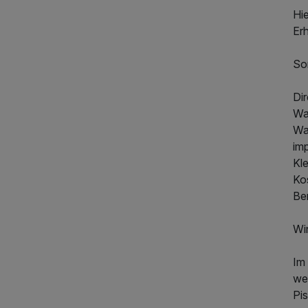
Hie
Er
So
Dir
Wan
Wa
im
Kle
Ko
Be
Wi
387,00 €
p.P. ab
Im 
wen
Pi