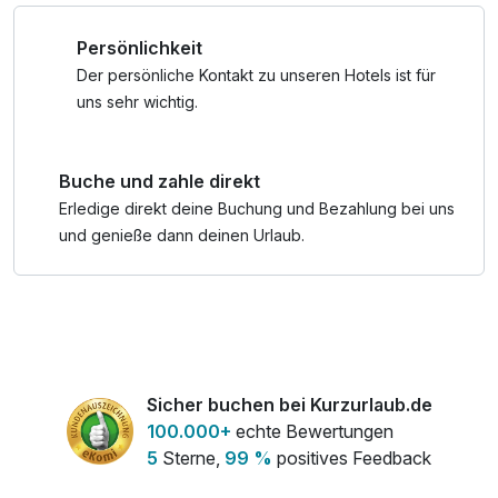
Das Winterwandern ist zweifellos eine der schönsten
Persönlichkeit
Möglichkeiten, den Winterzauber am Achensee zu erleben.
Die bezaubernde Landschaft rund um den See bietet über
Der persönliche Kontakt zu unseren Hotels ist für
150 Kilometer an herrlichen Winterwanderwegen und lädt
uns sehr wichtig.
dazu ein, die Naturschönheit Tirols "Schritt für Schritt" in
vollkommener Ruhe zu entdecken.
Buche und zahle direkt
*reduzierter Preis bei Anreise Sonntag (nur 1 x
Erledige direkt deine Buchung und Bezahlung bei uns
Halbpension) bereits hinterlegt
und genieße dann deinen Urlaub.
Sicher buchen bei Kurzurlaub.de
100.000+
echte Bewertungen
5
Sterne,
99 %
positives Feedback