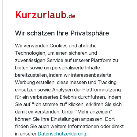
unter anderem Dusche/WC, Föhn, Safe, Kabel-TV und
WLAN. So entsteht ein komfortabler Rückzugsort für Ihre
Auszeit am Achensee.
Essen und Trinken
Wir schätzen Ihre Privatsphäre
Im Hotel St. Georg zum See beginnt der Urlaubstag mit
Wir verwenden Cookies und ähnliche
einem Genießerfrühstück, das eine gute Grundlage für
Technologien, um einen sicheren und
Wanderungen, Skitage oder entspannte Stunden am See
zuverlässigen Service auf unserer Plattform zu
schafft. Am Nachmittag wartet im Rahmen der Genuss-
bieten sowie um personalisierte Inhalte
Halbpension ein vitaler Snack, bevor am Abend ein
bereitzustellen, indem wir interessenbasierte
genussreiches 5-Gang-Menü serviert wird. Die Küche setzt
Werbung erstellen, diese messen und Tracking
auf eine angenehme Verbindung aus Bodenständigkeit,
einsetzen sowie Analysen der Plattformnutzung
saisonalem Charakter und liebevoller Zubereitung, ohne
für ein verbessertes Erlebnis durchführen. Indem
den Genuss unnötig zu überladen. So wird Kulinarik zu
Sie auf "Ich stimme zu" klicken, erklären Sie sich
einem ruhigen, stimmigen Teil Ihres Urlaubstages. Bitte
damit einverstanden. Unter “Mehr anzeigen”
beachten Sie: Der Sonntag ist im Hotel in der Regel ein
können Sie Ihre Einstellungen anpassen. Dort
„Nur-mit-Frühstück-Tag“; Restaurant und Bar bleiben dann
finden Sie auch weitere Informationen oder direkt
geschlossen, sodass sich ein Abendessen in der
in unserer
Datenschutzerklärung
.
Umgebung anbietet.