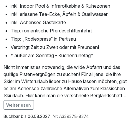
inkl. Indoor Pool & Infrarotkabine & Ruhezonen
inkl. erlesene Tee-Ecke, Äpfeln & Quellwasser
inkl. Achensee Gästekarte
Tipp: romantische Pferdeschlittenfahrt
Tipp: „Rodlexpress“ in Pertisau
Verbringt Zeit zu Zweit oder mit Freunden!
* außer am Sonntag - Küchenruhetag*
Nicht immer ist es notwendig, die wilde Abfahrt und das
quirlige Pistenvergnügen zu suchen! Für all jene, die ihre
Skier im Winterurlaub lieber zu Hause lassen möchten, gibt
es am Achensee zahlreiche Alternativen zum klassischen
Skiurlaub. Hier kann man die verschneite Berglandschaft
abseits der Skipisten auf sanfte und entspannte Art und
Weiterlesen
Weise genießen. Mit jedem Schritt knirscht der Schnee
unter den Füßen, und in der kalten Winterluft glitzern
Buchbar bis 06.08.2027.
Nr: A339378-8374
tausende Eiskristalle.