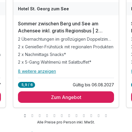
Hotel St. Georg zum See
Sommer zwischen Berg und See am
Achensee inkl. gratis Regionsbus | 2
Nächte
2 Übernachtungen im großzügigen Doppelzimmer
2 x Genießer-Frühstück mit regionalen Produkten
n
2 x Nachmittags Snacks*
2 x 5-Gang Wahlmenü mit Salatbuffet*
8 weitere anzeigen
Alle Inklusivleistungen
12 enthalten
7
Gültig bis 06.08.2027
5,9 / 6
2 Übernachtungen im großzügigen
Doppelzimmer
Zum Angebot
2 x Genießer-Frühstück mit regionalen Produkten
n
2 x Nachmittags Snacks*
2 x 5-Gang Wahlmenü mit Salatbuffet*
Alle Preise pro Person inkl. MwSt.
inkl. Achensee Gästekarte**