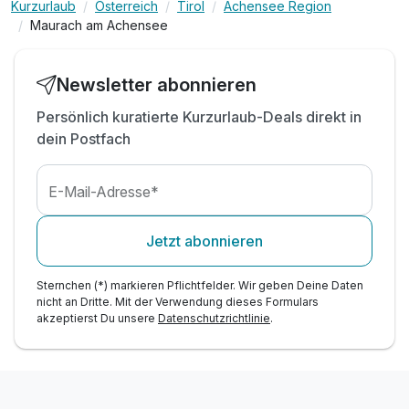
inkl. Nutzung der Achensee Regio Busse
Kurzurlaub
Österreich
Tirol
Achensee Region
Maurach am Achensee
inkl. Nutzung der St. Georg Vitalwelt mit Saunen
inkl. Indoor Pool & Infrarotkabine & Ruhezonen
inkl. Tee-Ecke mit erlesenen Tee's & Äpfeln
Newsletter abonnieren
inkl. Badetasche mit Bademantel & Badetücher
Persönlich kuratierte Kurzurlaub-Deals direkt in
Tipp: über 500 Kilometer markierte Wanderwege
dein Postfach
* außer am Sonntag - Küchenruhetag*
E-Mail-Adresse*
Jetzt abonnieren
Sternchen (*) markieren Pflichtfelder. Wir geben Deine Daten
nicht an Dritte. Mit der Verwendung dieses Formulars
akzeptierst Du unsere
Datenschutzrichtlinie
.