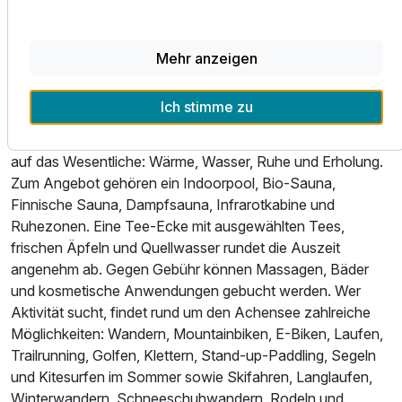
Wellness & Freizeit
Nach Stunden am See, auf Wanderwegen oder in der
Mehr anzeigen
Winterlandschaft bietet die St. Georg Vitalwelt einen
wohltuenden Rahmen zum Abschalten. Der
Ich stimme zu
lichtdurchflutete Wellnessbereich öffnet sich mit großen
Glasflächen zum kleinen Vitalgarten und konzentriert sich
auf das Wesentliche: Wärme, Wasser, Ruhe und Erholung.
Zum Angebot gehören ein Indoorpool, Bio-Sauna,
Finnische Sauna, Dampfsauna, Infrarotkabine und
Ruhezonen. Eine Tee-Ecke mit ausgewählten Tees,
frischen Äpfeln und Quellwasser rundet die Auszeit
angenehm ab. Gegen Gebühr können Massagen, Bäder
und kosmetische Anwendungen gebucht werden. Wer
Aktivität sucht, findet rund um den Achensee zahlreiche
Möglichkeiten: Wandern, Mountainbiken, E-Biken, Laufen,
Trailrunning, Golfen, Klettern, Stand-up-Paddling, Segeln
und Kitesurfen im Sommer sowie Skifahren, Langlaufen,
Winterwandern, Schneeschuhwandern, Rodeln und