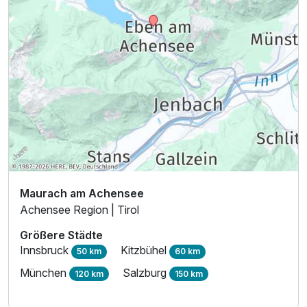
Maurach am Achensee
Achensee Region | Tirol
Größere Städte
Innsbruck
Kitzbühel
50 km
60 km
München
Salzburg
120 km
150 km