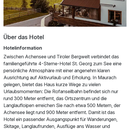
Über das Hotel
Hotelinformation
Zwischen Achensee und Tiroler Bergwelt verbindet das
familiengeführte 4-Sterne-Hotel St. Georg zum See eine
persönliche Atmosphäre mit einer angenehm klaren
Ausrichtung auf Aktivurlaub und Erholung. In Maurach
gelegen, bietet das Haus kurze Wege zu vielen
Urlaubsmomenten: Die Rofanseilbahn befindet sich nur
Ausstattung
rund 300 Meter entfernt, das Ortszentrum und die
Langlaufloipen erreichen Sie nach etwa 500 Metern, der
Achensee liegt rund 900 Meter entfernt. Damit ist das
Für 3 Tage
340,00 €
p.P. ab
Hotel ein passender Ausgangspunkt für Wanderungen,
Skitage, Langlaufrunden, Ausflüge ans Wasser und