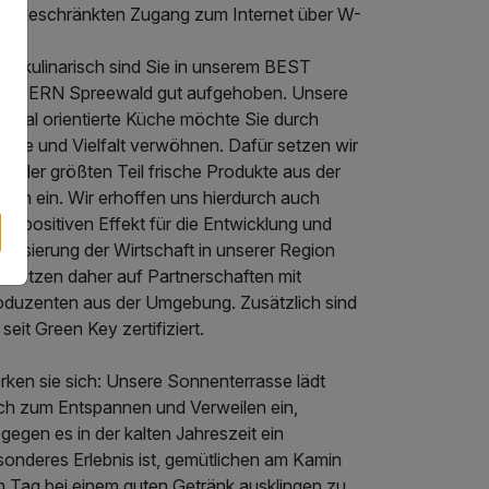
eingeschränkten Zugang zum Internet über W-
N.
ch kulinarisch sind Sie in unserem BEST
STERN Spreewald gut aufgehoben. Unsere
ional orientierte Küche möchte Sie durch
sche und Vielfalt verwöhnen. Dafür setzen wir
 aller größten Teil frische Produkte aus der
ion ein. Wir erhoffen uns hierdurch auch
en positiven Effekt für die Entwicklung und
bilisierung der Wirtschaft in unserer Region
d setzen daher auf Partnerschaften mit
oduzenten aus der Umgebung. Zusätzlich sind
 seit Green Key zertifiziert.
rken sie sich: Unsere Sonnenterrasse lädt
ch zum Entspannen und Verweilen ein,
egen es in der kalten Jahreszeit ein
sonderes Erlebnis ist, gemütlichen am Kamin
n Tag bei einem guten Getränk ausklingen zu