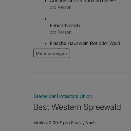
Abendessen im Rahmen der HP
pro Person
Fahrradverleih
pro Person
Flasche Hauswein Rot oder Weiß
pro Stück
Mehr anzeigen
Kahnfahrt 2 Stunden für 3. Person ode
Jahren
pro Stück
Kahnfahrt 2 Stunden für Kinder von 6 
pro Aufenthalt
Sterne der Hotelstars Union
Lunchpaket
Best Western Spreewald
pro Stück
Parkplatz 3,00 € pro Stück / Nacht