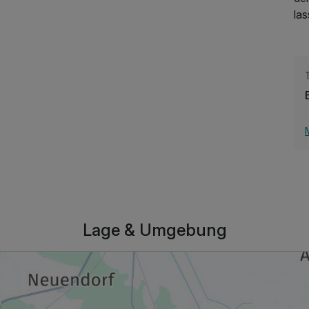
las
167,50 €
p.P. ab
Lage & Umgebung