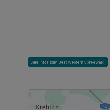
Ausstattung
Zusatznächte
Für 3 Tage
Alle Infos zum Best Western Spreewald
Doppelzimmer zur Einzelnutzung
1 Erwachsenen und 1 Kind