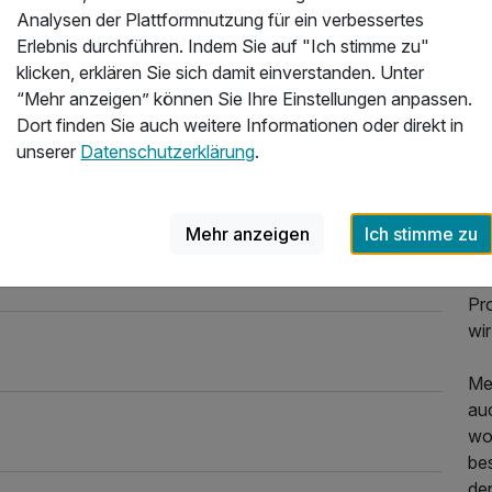
un
Analysen der Plattformnutzung für ein verbessertes
LA
Erlebnis durchführen. Indem Sie auf "Ich stimme zu"
Au
klicken, erklären Sie sich damit einverstanden. Unter
WE
“Mehr anzeigen” können Sie Ihre Einstellungen anpassen.
reg
Dort finden Sie auch weitere Informationen oder direkt in
Fri
unserer
Datenschutzerklärung
.
zum
Reg
ein
Mehr anzeigen
Ich stimme zu
Sta
un
Pr
wir
Me
au
wog
be
de