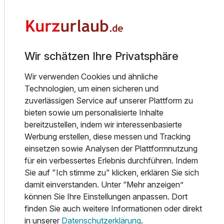
biologische Produkte eine Rolle spielen. Mittags und
abends erwarten Sie Gerichte mit weltlichen Einflüssen,
Einzelzimmer Premium
saisonalen Zutaten und einem Blick für regionale Qualität.
1 Erwachsenen und 1 Kind
Das Interieur greift die Idee der Kontinente auf und
verbindet Materialien, Muster und Erinnerungsstücke aus
Wir schätzen Ihre Privatsphäre
verschiedenen Kulturen zu einer besonderen Atmosphäre.
Ob gesundes Frühstück, entspannter Lunch, À-la-carte-
Wir verwenden Cookies und ähnliche
Dinner, Drink an der Bar oder eine Pause auf der sonnigen
Technologien, um einen sicheren und
Terrasse mit Blick in den grünen Garten – KonneKt ist der
zuverlässigen Service auf unserer Plattform zu
zentrale Treffpunkt des Hotels.
bieten sowie um personalisierte Inhalte
bereitzustellen, indem wir interessenbasierte
Wellness & Freizeit
Werbung erstellen, diese messen und Tracking
Rund um das Hotel Kontakt der Kontinenten finden Sie viel
einsetzen sowie Analysen der Plattformnutzung
Raum, um zur Ruhe zu kommen oder aktiv zu werden. Der
für ein verbessertes Erlebnis durchführen. Indem
Waldgarten mit Sitzsäcken, Picknicktischen, Hängematten
Sie auf "Ich stimme zu" klicken, erklären Sie sich
und ruhigen Plätzen im Grünen eignet sich für entspannte
damit einverstanden. Unter “Mehr anzeigen”
Pausen ebenso wie für gemeinsame Aktivitäten im Freien.
können Sie Ihre Einstellungen anpassen. Dort
Für Wellnessmomente liegt Thermen Soesterberg nur
finden Sie auch weitere Informationen oder direkt
wenige Gehminuten entfernt und ist über einen Waldweg
in unserer
Datenschutzerklärung
.
Ausstattung