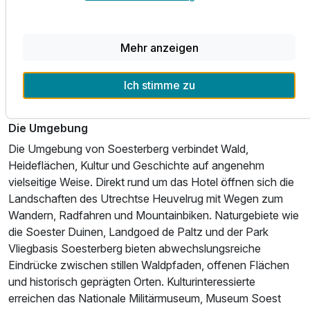
erreichbar. Dort erwarten Sie unter anderem mehrere
Schwimmbäder, Saunen, Dampfbäder sowie zusätzliche
Anwendungen wie Massagen oder Beauty-Behandlungen,
Für 4 Tage
345,00 €
p.P. ab
Mehr anzeigen
die separat gebucht werden können. Wer Bewegung
bevorzugt, startet direkt in die waldreiche Umgebung zum
Ich stimme zu
Spazierengehen, Radfahren oder für Ausflüge in die Natur.
Fahrräder können nach Verfügbarkeit gemietet werden.
Die Umgebung
Einzelzimmer Standard
1 Erwachsenen und 1 Kind
Die Umgebung von Soesterberg verbindet Wald,
Heideflächen, Kultur und Geschichte auf angenehm
vielseitige Weise. Direkt rund um das Hotel öffnen sich die
Landschaften des Utrechtse Heuvelrug mit Wegen zum
Wandern, Radfahren und Mountainbiken. Naturgebiete wie
die Soester Duinen, Landgoed de Paltz und der Park
Vliegbasis Soesterberg bieten abwechslungsreiche
Eindrücke zwischen stillen Waldpfaden, offenen Flächen
und historisch geprägten Orten. Kulturinteressierte
erreichen das Nationale Militärmuseum, Museum Soest