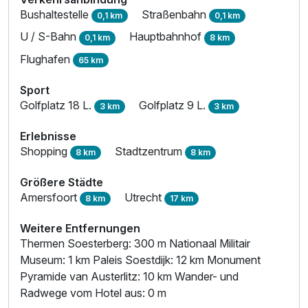
Bushaltestelle
Straßenbahn
0,1 km
0,1 km
U / S-Bahn
Hauptbahnhof
0,1 km
8 km
Flughafen
65 km
Sport
Golfplatz 18 L.
Golfplatz 9 L.
3 km
3 km
Erlebnisse
Shopping
Stadtzentrum
8 km
8 km
Größere Städte
Amersfoort
Utrecht
8 km
17 km
Weitere Entfernungen
Thermen Soesterberg: 300 m Nationaal Militair
Museum: 1 km Paleis Soestdijk: 12 km Monument
Pyramide van Austerlitz: 10 km Wander- und
Radwege vom Hotel aus: 0 m