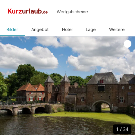
Wertgutscheine
Bilder
Angebot
Hotel
Lage
Weitere
1
1
/
/
34
34