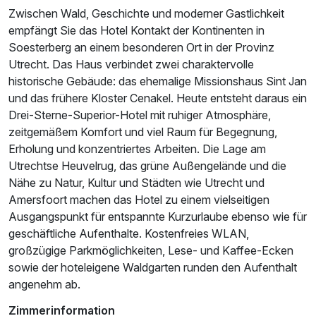
Zwischen Wald, Geschichte und moderner Gastlichkeit
empfängt Sie das Hotel Kontakt der Kontinenten in
Soesterberg an einem besonderen Ort in der Provinz
Utrecht. Das Haus verbindet zwei charaktervolle
historische Gebäude: das ehemalige Missionshaus Sint Jan
und das frühere Kloster Cenakel. Heute entsteht daraus ein
Ausstattung
Drei-Sterne-Superior-Hotel mit ruhiger Atmosphäre,
zeitgemäßem Komfort und viel Raum für Begegnung,
Erholung und konzentriertes Arbeiten. Die Lage am
Für 4 Tage
247,50 €
p.P. ab
Utrechtse Heuvelrug, das grüne Außengelände und die
Nähe zu Natur, Kultur und Städten wie Utrecht und
Amersfoort machen das Hotel zu einem vielseitigen
Ausgangspunkt für entspannte Kurzurlaube ebenso wie für
geschäftliche Aufenthalte. Kostenfreies WLAN,
Doppelzimmer Standard
großzügige Parkmöglichkeiten, Lese- und Kaffee-Ecken
2 Erwachsene und 1 Kind
sowie der hoteleigene Waldgarten runden den Aufenthalt
angenehm ab.
Zimmerinformation