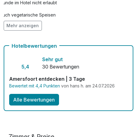
Hunde im Hotel nicht erlaubt
Auch vegetarische Speisen
Mehr anzeigen
kostenfreie Leihfahrräder
Kostenloses W-LAN
Hotelbewertungen
Mit Hotelbar
Sehr gut
5,4
30 Bewertungen
Amersfoort entdecken | 3 Tage
Bewertet mit 4,4 Punkten
von hans h. am 24.07.2026
Alle Bewertungen
Zimmer & Preise