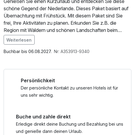
Genießen Sie einen Kurzurlaub und entdecken Sie diese
schöne Gegend der Niederlande. Dieses Paket basiert auf
Übernachtung mit Frühstück. Mit diesem Paket sind Sie
frei, Ihre Aktivitäten zu planen. Erkunden Sie z.B. die
Region mit Wäldern und schönen Landschaften beim
Wandern oder mit dem Fahrrad. Unser Front Office berät
Weiterlesen
Sie gerne.
Buchbar bis 06.08.2027.
Nr: A353913-9340
Persönlichkeit
Der persönliche Kontakt zu unseren Hotels ist für
uns sehr wichtig.
Buche und zahle direkt
Erledige direkt deine Buchung und Bezahlung bei uns
und genieße dann deinen Urlaub.