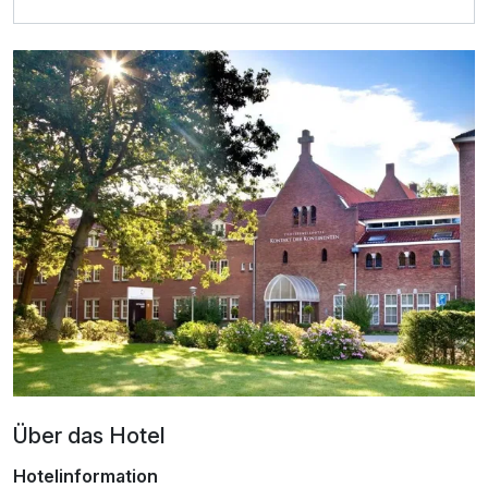
Ausstattung
Für 4 Tage
232,50 €
p.P. ab
Doppelzimmer Premium Komfort
2 Erwachsene und 1 Kind
Über das Hotel
Hotelinformation