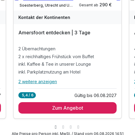
Verfügbar bis Dezember
290 €
Gesamt ab
Soesterberg, Utrecht und Umgebung
Kontakt der Kontinenten
Amersfoort entdecken | 3 Tage
2 Übernachtungen
2 x reichhaltiges Frühstück vom Buffet
inkl. Kaffee & Tee in unserer Lounge
inkl. Parkplatznutzung am Hotel
2 weitere anzeigen
Alle Inklusivleistungen
6 enthalten
7
Gültig bis 06.08.2027
5,4 / 6
2 Übernachtungen
Zum Angebot
2 x reichhaltiges Frühstück vom Buffet
inkl. Kaffee & Tee in unserer Lounge
inkl. Parkplatznutzung am Hotel
inkl. W-LAN im Hotel
Alle Preise pro Person inkl. MwSt. / Stand vom 06.08.2026 14:51