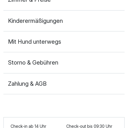
Doppelzimmer Premium
Kinderermäßigungen
2 Erwachsene und 1 Kind
Mit Hund unterwegs
Storno & Gebühren
Zahlung & AGB
Check-in ab 14 Uhr
Check-out bis 09:30 Uhr