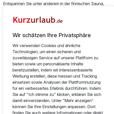
Entspannen Sie unter anderem in der finnischen Sauna,
dem Kräutersanarium oder dem Dampfbad und gönnen Sie
sich eine wohltuende Massage.
Für sportliche Aktivitäten steht Ihnen der 10 x 6 m großer
Einzelzimmer
Indoor-Pool oder unser Aktiv- Raum zur Verfügung.
1 Erwachsenen
Wir schätzen Ihre Privatsphäre
Wir freuen uns darauf, Ihnen ein individuelles Arrangement
Wir verwenden Cookies und ähnliche
zu erstellen, damit Ihr Aufenthalt bei uns unvergesslich
Technologien, um einen sicheren und
wird.
zuverlässigen Service auf unserer Plattform zu
Erleben Sie die Schönheit des Naturparks Altmühltal und
bieten sowie um personalisierte Inhalte
lassen Sie den Alltag hinter sich.
bereitzustellen, indem wir interessenbasierte
Ihr Wohlbefinden liegt uns am Herzen – wir freuen uns auf
Werbung erstellen, diese messen und Tracking
Ihren Besuch!
einsetzen sowie Analysen der Plattformnutzung
für ein verbessertes Erlebnis durchführen. Indem
Sie auf "Ich stimme zu" klicken, erklären Sie sich
damit einverstanden. Unter “Mehr anzeigen”
Alle Infos zum Landhotel Geyer
können Sie Ihre Einstellungen anpassen. Dort
Ausstattung
finden Sie auch weitere Informationen oder direkt