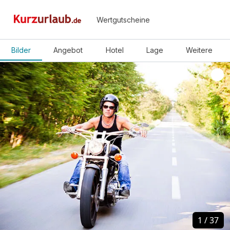
Wertgutscheine
Bilder
Angebot
Hotel
Lage
Weitere
1
1
/
/
37
37