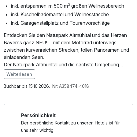
inkl. entspannen im 500 m² großen Wellnessbereich
inkl. Kuschelbademantel und Wellnesstasche
inkl. Garagenstellplatz und Tourenvorschläge
Entdecken Sie den Naturpark Altmühltal und das Herzen
Bayerns ganz NEU! ... mit dem Motorrad unterwegs
zwischen kurvenreichen Strecken, tollen Panoramen und
einladenden Seen.
Der Naturpark Altmühltal und die nächste Umgebung
bieten Fahrspaß für alle Roadrunner, egal ob Profi oder
Weiterlesen
Beginner!
Im Angebot enthalten
*Den Massagetermin bitte vor der Anreise festlegen!
1 Flasche Mineralwasser, Saunabenutzung, Saunatuch,
Buchbar bis 15.10.2026.
Nr: A358474-4018
Nutzung des Fitnessbereichs, Nutzung des
Wellnessbereichs, W-LAN Nutzung / Internetnutzung,
Nutzung Öffentliches Internetterminal, Shuttleservice
Persönlichkeit
vom/zum Bahnhof
Der persönliche Kontakt zu unseren Hotels ist für
uns sehr wichtig.