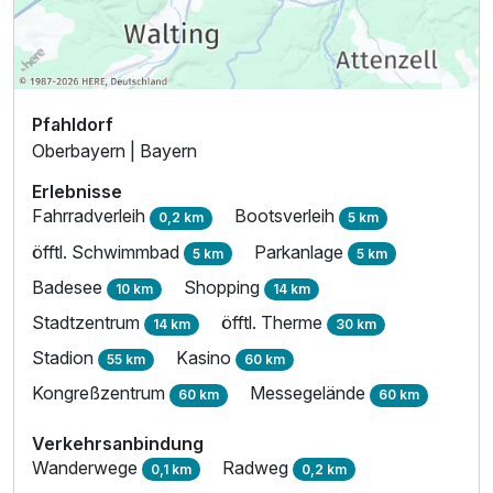
Pfahldorf
Juniorsuite/n
Oberbayern | Bayern
2 Erwachsene
Erlebnisse
Fahrradverleih
Bootsverleih
0,2 km
5 km
öfftl. Schwimmbad
Parkanlage
5 km
5 km
Badesee
Shopping
10 km
14 km
Stadtzentrum
öfftl. Therme
14 km
30 km
Stadion
Kasino
55 km
60 km
Kongreßzentrum
Messegelände
60 km
60 km
Verkehrsanbindung
Wanderwege
Radweg
0,1 km
0,2 km