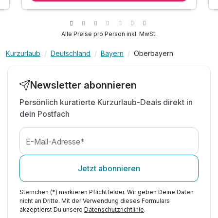
1 x 4-Gang-Abendmenü mit Hauptgang zur Wahl
1 x hausgemachter Kuchen am Nachmittag 14-16
Uhr
Alle Preise pro Person inkl. MwSt.
1 x Begrüßungsgetränk
inkl. Kuschelbademantel und Wellnesstasche
Kurzurlaub
Deutschland
Bayern
Oberbayern
inkl. entspannen im 500 m² großen
Wellnessbereich
Newsletter abonnieren
inkl. early-check in Wellnessbereich ab 12 Uhr
inkl. late-check-out aus Wellnessbereich 14 Uhr
Persönlich kuratierte Kurzurlaub-Deals direkt in
dein Postfach
E-Mail-Adresse*
Jetzt abonnieren
Sternchen (*) markieren Pflichtfelder. Wir geben Deine Daten
nicht an Dritte. Mit der Verwendung dieses Formulars
akzeptierst Du unsere
Datenschutzrichtlinie
.