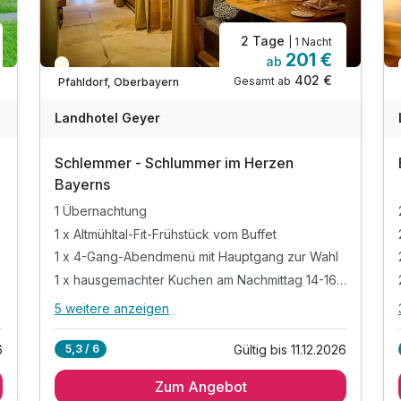
2 Tage
| 1 Nacht
201 €
ab
Teilweise ausgelastet
Ausstattung
402 €
Gesamt ab
Pfahldorf, Oberbayern
Landhotel Geyer
Zusatznächte
Schlemmer - Schlummer im Herzen
Für 4 Tage
638,00 €
p.P. ab
Bayerns
1 Übernachtung
1 x Altmühltal-Fit-Frühstück vom Buffet
1 x 4-Gang-Abendmenü mit Hauptgang zur Wahl
1 x hausgemachter Kuchen am Nachmittag 14-16 Uhr
5 weitere anzeigen
Alle Inklusivleistungen
9 enthalten
6
Gültig bis 11.12.2026
5,3 / 6
1 Übernachtung
Zum Angebot
1 x Altmühltal-Fit-Frühstück vom Buffet