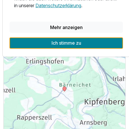
in unserer
Datenschutzerklärung
.
Zusatznächte
Lage & Umgebung
Mehr anzeigen
Für 4 Tage
602,00 €
p.P. ab
Ich stimme zu
Einzelzimmer Gästehaus
1 Erwachsenen
Ausstattung
Zusatznächte
Für 4 Tage
583,00 €
p.P. ab