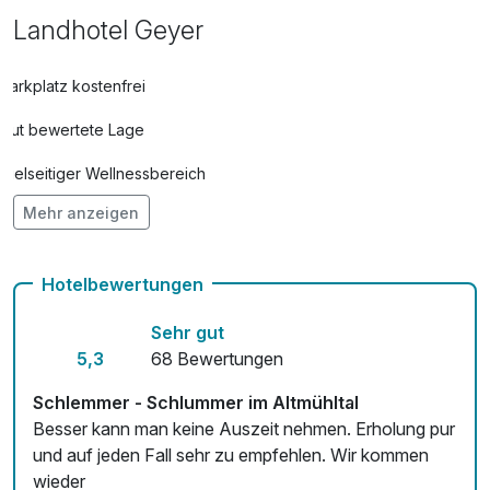
Landhotel Geyer
Parkplatz kostenfrei
Gut bewertete Lage
Vielseitiger Wellnessbereich
Mehr anzeigen
Hunde im Hotel nicht erlaubt
Auch vegetarische Speisen
Hotelbewertungen
Fahrradverleih
Sehr gut
Fitnessgeräte stehen bereit
5,3
68 Bewertungen
Kostenloses W-LAN
Schlemmer - Schlummer im Altmühltal
Besser kann man keine Auszeit nehmen. Erholung pur
Zimmerservice verfügbar
und auf jeden Fall sehr zu empfehlen. Wir kommen
wieder
Mit Hotelbar