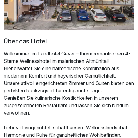
Über das Hotel
Willkommen im Landhotel Geyer – Ihrem romantischen 4-
Sterne Wellnesshotel im malerischen Altmühltal!
Hier erwartet Sie eine harmonische Kombination aus
modernem Komfort und bayerischer Gemütlichkeit.
Unsere stilvoll eingerichteten Zimmer und Suiten bieten den
Ausstattung
perfekten Rückzugsort für entspannte Tage.
Genießen Sie kulinarische Köstlichkeiten in unserem
ausgezeichneten Restaurant und lassen Sie sich rundum
Zusatznächte
verwöhnen.
Für 4 Tage
484,00 €
p.P. ab
Liebevoll eingerichtet, schafft unsere Wellnesslandschaft
Harmonie und Ruhe für ganzheitliches Wohlbefinden.