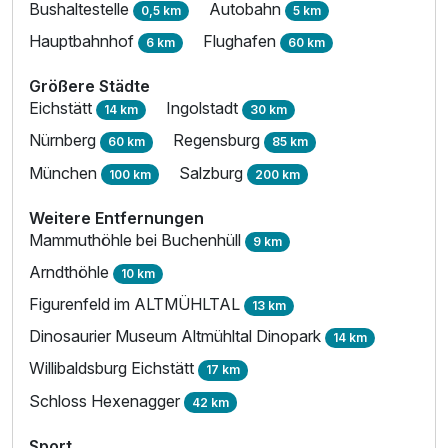
Bushaltestelle
Autobahn
0,5 km
5 km
Hauptbahnhof
Flughafen
6 km
60 km
Ausstattung
Größere Städte
Zusatznächte
Eichstätt
Ingolstadt
14 km
30 km
Nürnberg
Regensburg
60 km
85 km
Für 4 Tage
579,00 €
p.P. ab
München
Salzburg
100 km
200 km
Weitere Entfernungen
Mammuthöhle bei Buchenhüll
9 km
Arndthöhle
10 km
Suite/n
Figurenfeld im ALTMÜHLTAL
13 km
2 Erwachsene und 2 Kinder
Dinosaurier Museum Altmühltal Dinopark
14 km
Willibaldsburg Eichstätt
17 km
Schloss Hexenagger
42 km
Sport