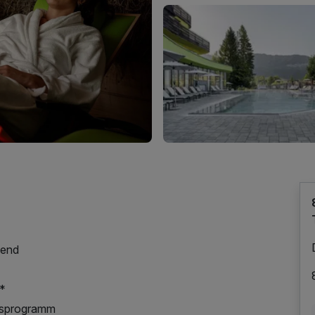
bend
t*
ngsprogramm