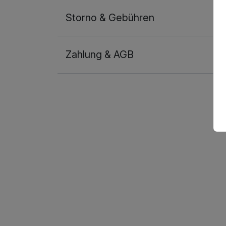
Storno & Gebühren
Zahlung & AGB
Ausstattung
Zusatznächte
Für 8 Tage