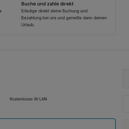
Buche und zahle direkt
mbecken und 150m² Wasserfläche im Hallenbad
nd Sonnenschirm
s
Erledige direkt deine Buchung und
auna & Bio-Sauna
Bezahlung bei uns und genieße dann deinen
rotkabine
Urlaub.
um & Bird's Nest
im Kufsteinerland
Kufstein
mt Naturerlebnis-Programm
ein
ungen zu diversen Themen
m Erlebnisberg Oberaudorf - Hocheck
Kostenloses W-LAN