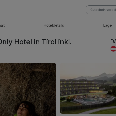
Gutschein vers
halt
Hotel
details
Lage
ly Hotel in Tirol inkl.
DA