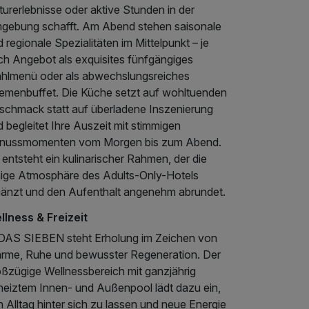
urerlebnisse oder aktive Stunden in der
gebung schafft. Am Abend stehen saisonale
 regionale Spezialitäten im Mittelpunkt – je
ch Angebot als exquisites fünfgängiges
hlmenü oder als abwechslungsreiches
emenbuffet. Die Küche setzt auf wohltuenden
schmack statt auf überladene Inszenierung
 begleitet Ihre Auszeit mit stimmigen
nussmomenten vom Morgen bis zum Abend.
entsteht ein kulinarischer Rahmen, der die
hige Atmosphäre des Adults-Only-Hotels
gänzt und den Aufenthalt angenehm abrundet.
llness & Freizeit
 DAS SIEBEN steht Erholung im Zeichen von
rme, Ruhe und bewusster Regeneration. Der
oßzügige Wellnessbereich mit ganzjährig
heiztem Innen- und Außenpool lädt dazu ein,
 Alltag hinter sich zu lassen und neue Energie