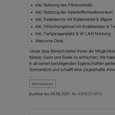
inkl. Nutzung des Fitnessstudio
inkl. Nutzung der Alpenluftionisationsraum
inkl. Badetasche mit Bademantel & Slipper
inkl. Erfrischungsinsel mit Knabbereien & T
inkl. Tiefgaragenplatz & W-LAN Nutzung
Welcome Drink
Unser Spa-Bereich bietet Ihnen die Möglichkei
Körper, Geist und Seele zu erfrischen. Wir ha
in all seinen beruhigenden Eigenschaften geni
Sonnenlicht und schafft eine zauberhafte Atm
Unser Hallenbad, Whirlpool und ganzjährig b
Weiterlesen
Entspannung, sondern auch ein atemberauben
Kufsteiner Landes und der Kitzbüheler Alpen. 
Buchbar bis 06.08.2027.
Nr: A361527-9173
verzaubern.
* Wellness & SPA Bereich: