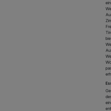
ei
We
Au
Zi
Fre
Ti
bie
We
Au
Wer
Woh
pa
er
Es
Ge
des
ein
en