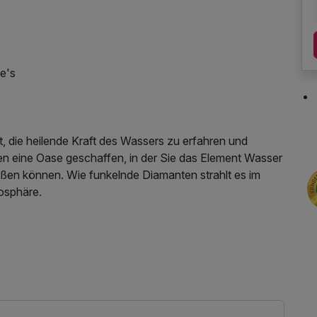
ee's
t, die heilende Kraft des Wassers zu erfahren und
ben eine Oase geschaffen, in der Sie das Element Wasser
eßen können. Wie funkelnde Diamanten strahlt es im
osphäre.
eheiztes Außenschwimmbecken bieten Ihnen nicht nur
des Panorama auf die umliegende Bergwelt des
Tauchen Sie ein und lassen Sie sich von der Natur