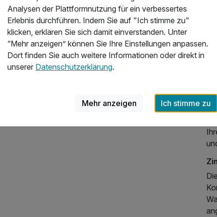
da
Analysen der Plattformnutzung für ein verbessertes
Tru
Erlebnis durchführen. Indem Sie auf "Ich stimme zu"
Rü
klicken, erklären Sie sich damit einverstanden. Unter
La
“Mehr anzeigen” können Sie Ihre Einstellungen anpassen.
Bal
Dort finden Sie auch weitere Informationen oder direkt in
Err
unserer
Datenschutzerklärung
.
In
An
Co
Mehr anzeigen
Ich stimme zu
Sk
de
Ihr
un
Zi
Di
1.137,50 €
Ko
p.P. ab
War
an