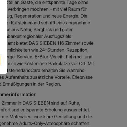
s Hotel an Gäste, die entspannte Tage ohne
bel verbringen möchten – mit viel Raum für
ckzug, Regeneration und neue Energie. Die
ge im Kufsteinerland schafft eine angenehme
ance aus Natur, Bergblick und guter
eichbarkeit regionaler Ausflugsziele.
sgesamt bietet DAS SIEBEN 116 Zimmer sowie
nehmlichkeiten wie 24-Stunden-Rezeption,
ncierge-Service, E-Bike-Verleih, Fahrrad- und
iraum sowie kostenlose Parkplätze vor Ort. Mit
r KufsteinerlandCard erhalten Sie während
es Aufenthalts zusätzliche Vorteile, Erlebnisse
d Ermäßigungen in der Region.
mmerinformation
e Zimmer in DAS SIEBEN sind auf Ruhe,
mfort und entspannte Erholung ausgerichtet.
me Materialien, eine klare Gestaltung und die
genehme Adults-Only-Atmosphäre schaffen