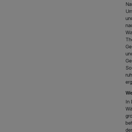
Nat
Um
und
na
Wa
Th
1.085,00 €
p.P. ab
Ge
und
Ge
So 
ru
er
We
In
Wä
gr
be
den