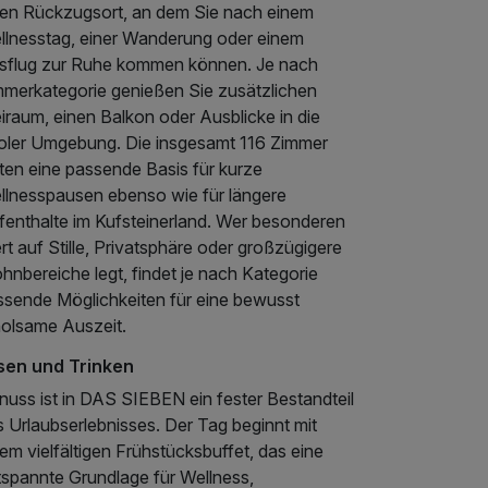
nen Rückzugsort, an dem Sie nach einem
llnesstag, einer Wanderung oder einem
sflug zur Ruhe kommen können. Je nach
mmerkategorie genießen Sie zusätzlichen
iraum, einen Balkon oder Ausblicke in die
roler Umgebung. Die insgesamt 116 Zimmer
ten eine passende Basis für kurze
llnesspausen ebenso wie für längere
fenthalte im Kufsteinerland. Wer besonderen
t auf Stille, Privatsphäre oder großzügigere
nbereiche legt, findet je nach Kategorie
ssende Möglichkeiten für eine bewusst
holsame Auszeit.
sen und Trinken
nuss ist in DAS SIEBEN ein fester Bestandteil
 Urlaubserlebnisses. Der Tag beginnt mit
em vielfältigen Frühstücksbuffet, das eine
tspannte Grundlage für Wellness,