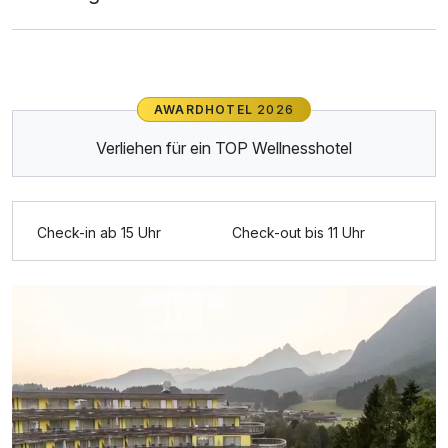
AWARDHOTEL
2026
Verliehen für ein TOP Wellnesshotel
Ausstattung
Zusatznächte
Check-in ab 15 Uhr
Check-out bis 11 Uhr
Für 6 Tage
812,50 €
p.P. ab
Doppelzimmer Standard
2 Erwachsene und 1 Kind