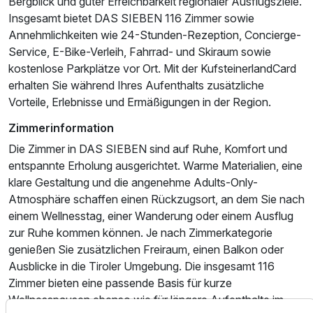
Bergblick und guter Erreichbarkeit regionaler Ausflugsziele.
Insgesamt bietet DAS SIEBEN 116 Zimmer sowie
Für 6 Tage
775,00 €
p.P. ab
Annehmlichkeiten wie 24-Stunden-Rezeption, Concierge-
Service, E-Bike-Verleih, Fahrrad- und Skiraum sowie
kostenlose Parkplätze vor Ort. Mit der KufsteinerlandCard
erhalten Sie während Ihres Aufenthalts zusätzliche
Vorteile, Erlebnisse und Ermäßigungen in der Region.
Einzelzimmer
Zimmerinformation
1 Erwachsenen und 1 Kind
Die Zimmer in DAS SIEBEN sind auf Ruhe, Komfort und
entspannte Erholung ausgerichtet. Warme Materialien, eine
klare Gestaltung und die angenehme Adults-Only-
Atmosphäre schaffen einen Rückzugsort, an dem Sie nach
einem Wellnesstag, einer Wanderung oder einem Ausflug
zur Ruhe kommen können. Je nach Zimmerkategorie
genießen Sie zusätzlichen Freiraum, einen Balkon oder
Ausblicke in die Tiroler Umgebung. Die insgesamt 116
Zimmer bieten eine passende Basis für kurze
Wellnesspausen ebenso wie für längere Aufenthalte im