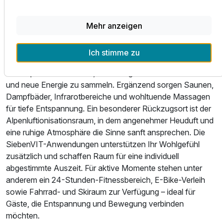
Aufenthalt angenehm abrundet.
Wellness & Freizeit
Mehr anzeigen
In DAS SIEBEN steht Erholung im Zeichen von Wärme,
Ruhe und bewusster Regeneration. Der großzügige
Ich stimme zu
Wellnessbereich mit ganzjährig beheiztem Innen- und
Außenpool lädt dazu ein, den Alltag hinter sich zu lassen
und neue Energie zu sammeln. Ergänzend sorgen Saunen,
Dampfbäder, Infrarotbereiche und wohltuende Massagen
für tiefe Entspannung. Ein besonderer Rückzugsort ist der
Alpenluftionisationsraum, in dem angenehmer Heuduft und
eine ruhige Atmosphäre die Sinne sanft ansprechen. Die
SiebenVIT-Anwendungen unterstützen Ihr Wohlgefühl
zusätzlich und schaffen Raum für eine individuell
Ausstattung
abgestimmte Auszeit. Für aktive Momente stehen unter
anderem ein 24-Stunden-Fitnessbereich, E-Bike-Verleih
Zusatznächte
sowie Fahrrad- und Skiraum zur Verfügung – ideal für
Gäste, die Entspannung und Bewegung verbinden
möchten.
Für 6 Tage
887,50 €
p.P. ab