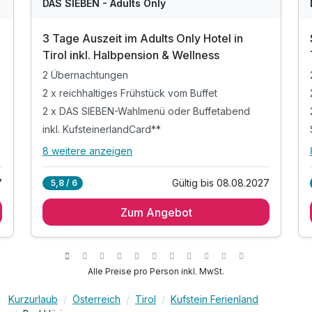
WAR
W
DAS SIEBEN - Adults Only
D
202
2
3 Tage Auszeit im Adults Only Hotel in
6
6
Tirol inkl. Halbpension & Wellness
2 Übernachtungen
2 x reichhaltiges Frühstück vom Buffet
2 x DAS SIEBEN-Wahlmenü oder Buffetabend
inkl. KufsteinerlandCard**
8 weitere anzeigen
Alle Inklusivleistungen
12 enthalten
7
Gültig bis 08.08.2027
5,8 / 6
2 Übernachtungen
Zum Angebot
2 x reichhaltiges Frühstück vom Buffet
2 x DAS SIEBEN-Wahlmenü oder Buffetabend
inkl. KufsteinerlandCard**
inkl. Nutzung der Sauna- & Badelandschaft*
Alle Preise pro Person inkl. MwSt.
inkl. Teilnahme am Aktiv- und
Entspannungsprogramm
Kurzurlaub
Österreich
Tirol
Kufstein Ferienland