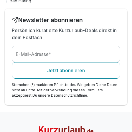
Bad Häring
inkl. Nutzung des Fitnessstudios
inkl. Nutzung der Alpenluftionisationsraum
inkl. Badetasche mit Bademantel & Slipper
Newsletter abonnieren
inkl. Erfrischungsinsel mit Knabbereien & Tee's
Persönlich kuratierte Kurzurlaub-Deals direkt in
inkl. Tiefgaragenplatz & W-LAN Nutzung
dein Postfach
Welcome Drink
E-Mail-Adresse*
Jetzt abonnieren
Sternchen (*) markieren Pflichtfelder. Wir geben Deine Daten
nicht an Dritte. Mit der Verwendung dieses Formulars
akzeptierst Du unsere
Datenschutzrichtlinie
.