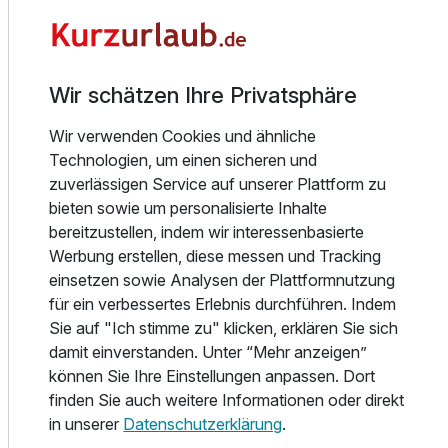
Kufsteinerland. Wer besonderen Wert auf Stille,
Privatsphäre oder großzügigere Wohnbereiche legt, findet
je nach Kategorie passende Möglichkeiten für eine
bewusst erholsame Auszeit.
Wir schätzen Ihre Privatsphäre
Essen und Trinken
Ausstattung
Wir verwenden Cookies und ähnliche
Genuss ist in DAS SIEBEN ein fester Bestandteil des
Technologien, um einen sicheren und
Urlaubserlebnisses. Der Tag beginnt mit einem vielfältigen
Zusatznächte
zuverlässigen Service auf unserer Plattform zu
Frühstücksbuffet, das eine entspannte Grundlage für
bieten sowie um personalisierte Inhalte
Wellness, Naturerlebnisse oder aktive Stunden in der
Für 6 Tage
950,00 €
bereitzustellen, indem wir interessenbasierte
p.P. ab
Umgebung schafft. Am Abend stehen saisonale und
Werbung erstellen, diese messen und Tracking
regionale Spezialitäten im Mittelpunkt – je nach Angebot
einsetzen sowie Analysen der Plattformnutzung
als exquisites fünfgängiges Wahlmenü oder als
für ein verbessertes Erlebnis durchführen. Indem
abwechslungsreiches Themenbuffet. Die Küche setzt auf
Sie auf "Ich stimme zu" klicken, erklären Sie sich
wohltuenden Geschmack statt auf überladene
damit einverstanden. Unter “Mehr anzeigen”
Inszenierung und begleitet Ihre Auszeit mit stimmigen
Juniorsuite/n
können Sie Ihre Einstellungen anpassen. Dort
Genussmomenten vom Morgen bis zum Abend. So
2 Erwachsene und 1 Kind
finden Sie auch weitere Informationen oder direkt
entsteht ein kulinarischer Rahmen, der die ruhige
in unserer
Datenschutzerklärung
.
Atmosphäre des Adults-Only-Hotels ergänzt und den