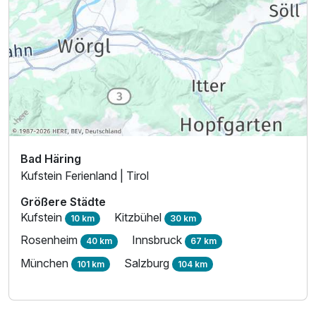
Bad Häring
Kufstein Ferienland | Tirol
Größere Städte
Kufstein
Kitzbühel
10 km
30 km
Rosenheim
Innsbruck
40 km
67 km
München
Salzburg
101 km
104 km