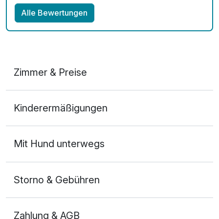
Alle Bewertungen
Zimmer & Preise
Doppelzimmer Deluxe
Kinderermäßigungen
2 Erwachsene und 1 Kind
Mit Hund unterwegs
Storno & Gebühren
Zahlung & AGB