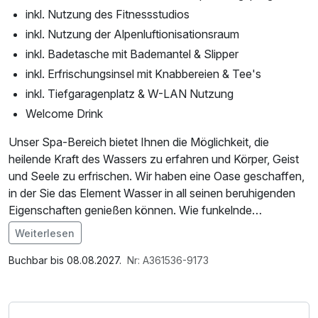
inkl. Nutzung des Fitnessstudios
inkl. Nutzung der Alpenluftionisationsraum
inkl. Badetasche mit Bademantel & Slipper
inkl. Erfrischungsinsel mit Knabbereien & Tee's
inkl. Tiefgaragenplatz & W-LAN Nutzung
Welcome Drink
Unser Spa-Bereich bietet Ihnen die Möglichkeit, die
heilende Kraft des Wassers zu erfahren und Körper, Geist
und Seele zu erfrischen. Wir haben eine Oase geschaffen,
in der Sie das Element Wasser in all seinen beruhigenden
Eigenschaften genießen können. Wie funkelnde
Diamanten strahlt es im Sonnenlicht und schafft eine
Weiterlesen
zauberhafte Atmosphäre.
Buchbar bis 08.08.2027.
Nr: A361536-9173
Unser Hallenbad, Whirlpool und ganzjährig beheiztes
Außenschwimmbecken bieten Ihnen nicht nur
Entspannung, sondern auch ein atemberaubendes