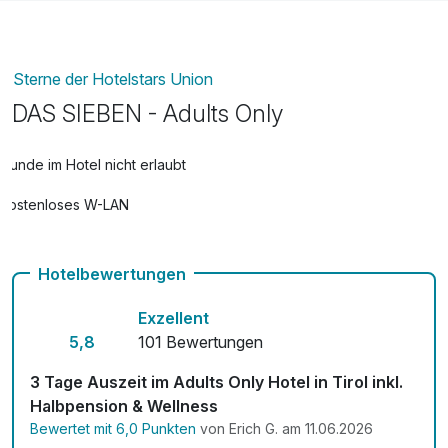
- 1x Eintritt in die geschichtsträchtige Festung Kufstein
- 1x Berg- und Talfahrt Kaiserlift Kufstein samt
Naturerlebnis-Programm
- 1x Eintritt in den Fohlenhof Ebbs mit Museum
Sterne der Hotelstars Union
- 1x Eintritt in die Tiroler Glashütte Riedel Kufstein
DAS SIEBEN - Adults Only
- inkl. Ganzjährige Aktivprogramme und Führungen zu
diversen Themen
Hunde im Hotel nicht erlaubt
- 1x Berg- und Talfahrt zum Winterwandern am
Erlebnisberg Oberaudorf - Hocheck
Kostenloses W-LAN
- Loipenbenützung in Bayrischzell/Thierseetal
...uvm.
Hotelbewertungen
Exzellent
5,8
101 Bewertungen
3 Tage Auszeit im Adults Only Hotel in Tirol inkl.
Halbpension & Wellness
Bewertet mit 6,0 Punkten
von Erich G. am 11.06.2026