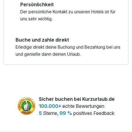
Persönlichkeit
Panorama auf die umliegende Bergwelt des Kufsteiner
Landes und der Kitzbüheler Alpen. Tauchen Sie ein und
Der persönliche Kontakt zu unseren Hotels ist für
lassen Sie sich von der Natur verzaubern.
uns sehr wichtig.
* Wellness & SPA Bereich:
Buche und zahle direkt
- ganzjährig beheizten 166 m² Außenschwimmbecken und
150m² Wasserfläche im Hallenbad
Erledige direkt deine Buchung und Bezahlung bei uns
- Sonnenterrasse mit Relaxliegen & -körbe und
und genieße dann deinen Urlaub.
Sonnenschirm
- Panorama-Zirbensauna, Panorama-Altholzsauna & Bio-
Sauna
- Finnische Sauna, Dampfbad, Solebad & Infrarotkabine
- Panorama-Ruheraum, Alpenluftionisationsraum & Bird's
Nest
Sicher buchen bei Kurzurlaub.de
100.000+
echte Bewertungen
**Inklusivleistungen der KufsteinerlandCard:
5
Sterne,
99 %
positives Feedback
- kostenfreie Nutzung der öffentlichen Busse im
Kufsteinerland