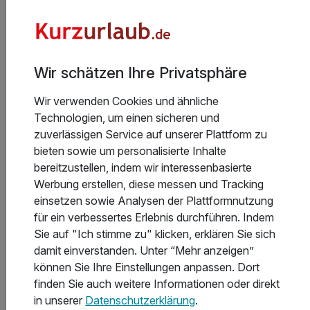
Welcome Drink am Anreiseabend
1 x Eintritt in das VitaAlpina Freibad*
1 x 3 Stunden Eintritt VitaAlpina Erlebnisbad*
1 x Berg- oder Talfahrt "Unternbergbahn"*
Wir schätzen Ihre Privatsphäre
inkl. Eintritt Glockenschmiede und Heimatmuseum*
inkl. Chiemgau Card mit vielen weiteren Angeboten
Wir verwenden Cookies und ähnliche
Technologien, um einen sicheren und
zuverlässigen Service auf unserer Plattform zu
bieten sowie um personalisierte Inhalte
bereitzustellen, indem wir interessenbasierte
Werbung erstellen, diese messen und Tracking
7 Tage
| 6 Nächte
einsetzen sowie Analysen der Plattformnutzung
509 €
ab
Teilweise ausgelastet
für ein verbessertes Erlebnis durchführen. Indem
1.018 €
Gesamt ab
Ruhpolding, Chiemgau
Sie auf "Ich stimme zu" klicken, erklären Sie sich
damit einverstanden. Unter “Mehr anzeigen”
Landhotel Maiergschwendt
können Sie Ihre Einstellungen anpassen. Dort
finden Sie auch weitere Informationen oder direkt
7 Wandertage in Ruhpolding im Chiemgau
in unserer
Datenschutzerklärung
.
verbringen