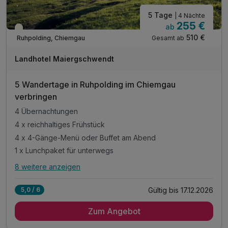
5 Tage
| 4 Nächte
255 €
ab
Teilweise ausgelastet
510 €
Gesamt ab
Ruhpolding, Chiemgau
Landhotel Maiergschwendt
5 Wandertage in Ruhpolding im Chiemgau
verbringen
4 Übernachtungen
4 x reichhaltiges Frühstück
4 x 4-Gänge-Menü oder Buffet am Abend
1 x Lunchpaket für unterwegs
8 weitere anzeigen
Alle Inklusivleistungen
12 enthalten
Gültig bis 17.12.2026
5,0 / 6
4 Übernachtungen
Zum Angebot
4 x reichhaltiges Frühstück
4 x 4-Gänge-Menü oder Buffet am Abend