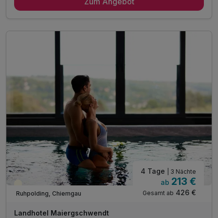
Zum Angebot
2 x reichhaltiges Frühstück
2 x 4-Gänge-Menü oder Buffet am Abend
1 x Brotzeitbrettl und alkoholfreies Getränk*
1 x Lunchpaket für unterwegs
1 x Welcomedrink am Anreiseabend
1 x Berg- oder Talfahrt "Unternbergbahn"**
1 x Berg- & Talfahrt "Hochfelln Seilbahn"**
inkl. Eintritt Glockenschmiede und Heimatmuseum**
inkl. Nutzung des öffentlichen Nahverkehrs**
inkl. Chiemgau Card mit vielen weiteren Angeboten
4 Tage
| 3 Nächte
213 €
ab
Teilweise ausgelastet
426 €
Gesamt ab
Ruhpolding, Chiemgau
Landhotel Maiergschwendt