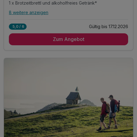
1 x Brotzeitbrettl und alkoholfreies Getränk*
8 weitere anzeigen
Alle Inklusivleistungen
12 enthalten
Gültig bis 17.12.2026
5,0 / 6
3 Übernachtungen
Zum Angebot
3 x reichhaltiges Frühstück
3 x 4-Gänge-Menü oder Buffet am Abend
1 x Brotzeitbrettl und alkoholfreies Getränk*
1 x Lunchpaket für unterwegs
1 x Welcomedrink am Anreiseabend
Nutzung des Saunabereichs im Hotel
1 x Berg- oder Talfahrt "Unternbergbahn"**
1 x Berg- & Talfahrt "Hochfelln Seilbahn"**
inkl. Eintritt Glockenschmiede und Heimatmuseum**
inkl. Nutzung des öffentlichen Nahverkehrs**
inkl. Chiemgau Card mit vielen weiteren Angeboten