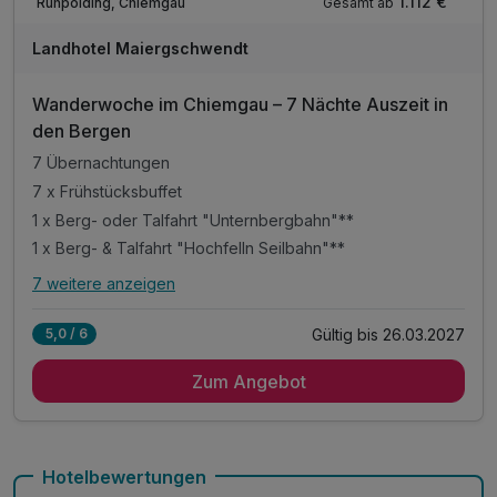
1.112 €
Gesamt ab
Ruhpolding, Chiemgau
Landhotel Maiergschwendt
Wanderwoche im Chiemgau – 7 Nächte Auszeit in
den Bergen
7 Übernachtungen
7 x Frühstücksbuffet
1 x Berg- oder Talfahrt "Unternbergbahn"**
1 x Berg- & Talfahrt "Hochfelln Seilbahn"**
7 weitere anzeigen
Alle Inklusivleistungen
11 enthalten
Gültig bis 26.03.2027
5,0 / 6
7 Übernachtungen
Zum Angebot
7 x Frühstücksbuffet
1 x Berg- oder Talfahrt "Unternbergbahn"**
1 x Berg- & Talfahrt "Hochfelln Seilbahn"**
1 x Welcomedrink am Anreiseabend
Hotelbewertungen
1 x Brotzeitbrettl und alkoholfreies Getränk*