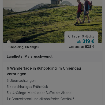
inkl. Chiemgau Card mit vielen weiteren Angeboten
6 Tage
| 5 Nächte
319 €
ab
Teilweise ausgelastet
638 €
Gesamt ab
Ruhpolding, Chiemgau
Landhotel Maiergschwendt
6 Wandertage in Ruhpolding im Chiemgau
verbringen
5 Übernachtungen
5 x reichhaltiges Frühstück
5 x 4-Gänge-Menü oder Buffet am Abend
1 x Brotzeitbrettl und alkoholfreies Getränk*