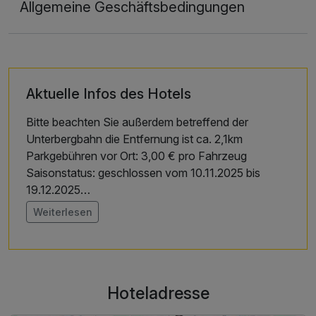
Allgemeine Geschäftsbedingungen
Aktuelle Infos des Hotels
Bitte beachten Sie außerdem betreffend der
Unterbergbahn die Entfernung ist ca. 2,1km
Parkgebühren vor Ort: 3,00 € pro Fahrzeug
Saisonstatus: geschlossen vom 10.11.2025 bis
19.12.2025
Weiterlesen
Bitte beachten Sie außerdem betreffend Hochfelln-
Seilbahn die Entfernung ist ca. 5,6 km
Hoteladresse
Parkgebühren vor Ort: 3,00 € pro Fahrzeug
Saisonstatus: geschlossen vom 10.11.2025 bis