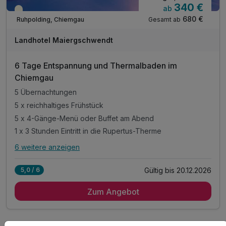
340 €
ab
Teilweise ausgelastet
680 €
Gesamt ab
Ruhpolding, Chiemgau
Landhotel Maiergschwendt
6 Tage Entspannung und Thermalbaden im
Chiemgau
5 Übernachtungen
5 x reichhaltiges Frühstück
5 x 4-Gänge-Menü oder Buffet am Abend
1 x 3 Stunden Eintritt in die Rupertus-Therme
6 weitere anzeigen
Alle Inklusivleistungen
10 enthalten
Gültig bis 20.12.2026
5,0 / 6
5 Übernachtungen
Zum Angebot
5 x reichhaltiges Frühstück
5 x 4-Gänge-Menü oder Buffet am Abend
1 x 3 Stunden Eintritt in die Rupertus-Therme