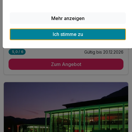
6 Übernachtungen
6 x Frühstücksbuffet
Mehr anzeigen
1 x Berg- oder Talfahrt "Unternbergbahn"**
1 x Berg- & Talfahrt "Hochfelln Seilbahn"**
Ich stimme zu
7 weitere anzeigen
Alle Inklusivleistungen
11 enthalten
Gültig bis 20.12.2026
5,0 / 6
6 Übernachtungen
Zum Angebot
6 x Frühstücksbuffet
1 x Berg- oder Talfahrt "Unternbergbahn"**
1 x Berg- & Talfahrt "Hochfelln Seilbahn"**
1 x Welcomedrink am Anreiseabend
1 x Brotzeitbrettl und alkoholfreies Getränk*
1 x Lunchpaket für unterwegs
6 x 4-Gänge-Menü oder Buffet am Abend
inkl. Eintritt Glockenschmiede und Heimatmuseum**
inkl. Nutzung des öffentlichen Nahverkehrs**