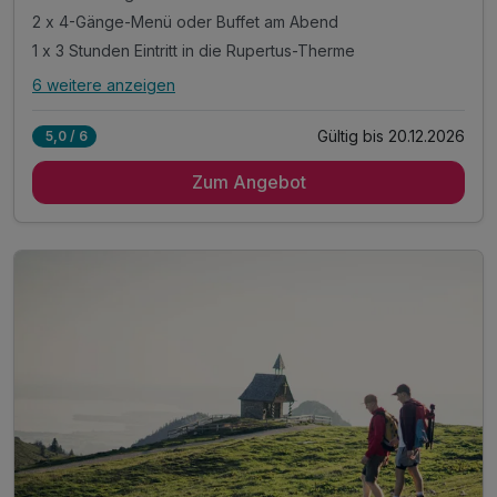
2 x 4-Gänge-Menü oder Buffet am Abend
1 x 3 Stunden Eintritt in die Rupertus-Therme
6 weitere anzeigen
Alle Inklusivleistungen
10 enthalten
Gültig bis 20.12.2026
5,0 / 6
2 Übernachtungen im komfortablen Zimmer
Zum Angebot
2 x reichhaltiges Frühstück
2 x 4-Gänge-Menü oder Buffet am Abend
1 x 3 Stunden Eintritt in die Rupertus-Therme
Welcome Drink am Anreiseabend
1 x Eintritt in das VitaAlpina Freibad*
1 x 3 Stunden Eintritt VitaAlpina Erlebnisbad*
1 x Berg- oder Talfahrt "Unternbergbahn"*
inkl. Eintritt Glockenschmiede und Heimatmuseum*
inkl. Chiemgau Card mit vielen weiteren Angeboten