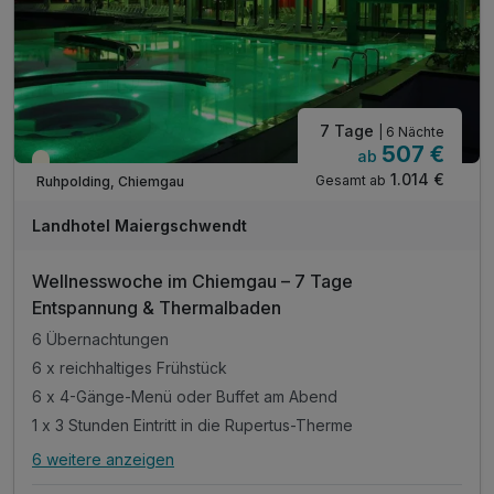
inkl. Chiemgau Card mit vielen weiteren Angeboten
7 Tage
| 6 Nächte
507 €
ab
Teilweise ausgelastet
1.014 €
Gesamt ab
Ruhpolding, Chiemgau
Landhotel Maiergschwendt
Wellnesswoche im Chiemgau – 7 Tage
Entspannung & Thermalbaden
6 Übernachtungen
6 x reichhaltiges Frühstück
6 x 4-Gänge-Menü oder Buffet am Abend
1 x 3 Stunden Eintritt in die Rupertus-Therme
6 weitere anzeigen
Alle Inklusivleistungen
10 enthalten