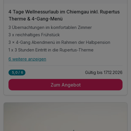
4 Tage Wellnessurlaub im Chiemgau inkl. Rupertus
Therme & 4-Gang-Menü
3 Übernachtungen im komfortablen Zimmer
3 x reichhaltiges Frühstück
3 × 4-Gang Abendmenü im Rahmen der Halbpension
1 x 3 Stunden Eintritt in die Rupertus-Therme
6 weitere anzeigen
Alle Inklusivleistungen
10 enthalten
Gültig bis 17.12.2026
5,0 / 6
3 Übernachtungen im komfortablen Zimmer
Zum Angebot
3 x reichhaltiges Frühstück
3 × 4-Gang Abendmenü im Rahmen der Halbpension
1 x 3 Stunden Eintritt in die Rupertus-Therme
Welcome Drink am Anreiseabend
1 x Eintritt in das VitaAlpina Freibad*
1 x 3 Stunden Eintritt VitaAlpina Erlebnisbad*
1 x Berg- oder Talfahrt "Unternbergbahn"*