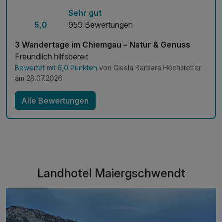
Sehr gut
1 x Lunchpaket für unterwegs
5,0
959 Bewertungen
7 x 4-Gänge-Menü oder Buffet am Abend
inkl. Eintritt Glockenschmiede und Heimatmuseum**
3 Wandertage im Chiemgau – Natur & Genuss
inkl. Nutzung des öffentlichen Nahverkehrs*
Freundlich hilfsbereit
inkl. Chiemgau Card mit vielen weiteren Angeboten
Bewertet mit 6,0 Punkten
von Gisela Barbara Höchstetter
am 28.07.2026
Alle Bewertungen
Landhotel Maiergschwendt