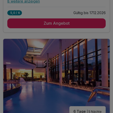
8 weitere anzeigen
Alle Inklusivleistungen
12 enthalten
Gültig bis 17.12.2026
5,0 / 6
5 Übernachtungen
Zum Angebot
5 x reichhaltiges Frühstück
5 x 4-Gänge-Menü oder Buffet am Abend
1 x Brotzeitbrettl und alkoholfreies Getränk*
1 x Lunchpaket für unterwegs
1 x Berg- oder Talfahrt "Unternbergbahn"**
1 x Berg- & Talfahrt "Hochfelln Seilbahn"**
1 x Welcomedrink am Anreiseabend
inkl. Eintritt Glockenschmiede und Heimatmuseum**
inkl. Nutzung des öffentlichen Nahverkehrs**
inkl. Chiemgau Card mit vielen weiteren Angeboten
Nutzung des Saunabereichs im Hotel
6 Tage
| 5 Nächte