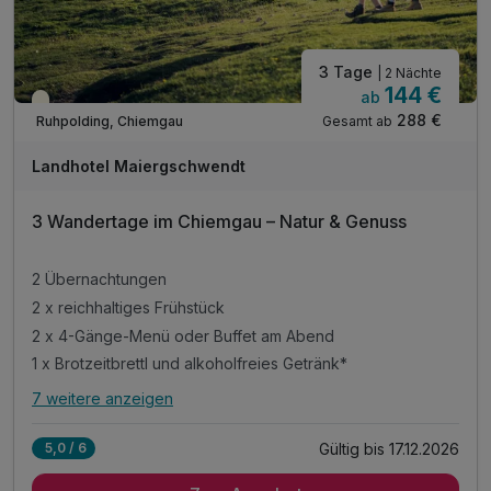
3 Tage
| 2 Nächte
144 €
ab
Teilweise ausgelastet
288 €
Gesamt ab
Ruhpolding, Chiemgau
Landhotel Maiergschwendt
3 Wandertage im Chiemgau – Natur & Genuss
2 Übernachtungen
2 x reichhaltiges Frühstück
2 x 4-Gänge-Menü oder Buffet am Abend
1 x Brotzeitbrettl und alkoholfreies Getränk*
7 weitere anzeigen
Alle Inklusivleistungen
11 enthalten
Gültig bis 17.12.2026
5,0 / 6
2 Übernachtungen