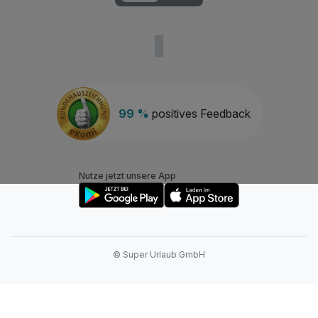
99 %
positives Feedback
Nutze jetzt unsere App
© Super Urlaub GmbH