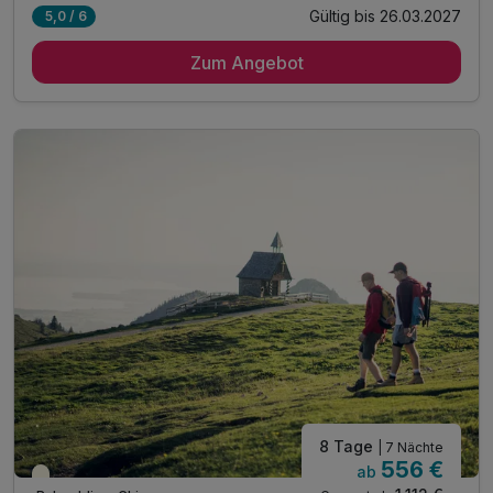
Gültig bis 26.03.2027
5,0 / 6
6 Übernachtungen
Zum Angebot
6 x reichhaltiges Frühstück
6 x 4-Gänge-Menü oder Buffet am Abend
1 x 3 Stunden Eintritt in die Rupertus-Therme
Welcome Drink am Anreiseabend
1 x Eintritt in das VitaAlpina Freibad*
1 x 3 Stunden Eintritt VitaAlpina Erlebnisbad*
1 x Berg- oder Talfahrt "Unternbergbahn"*
inkl. Eintritt Glockenschmiede und Heimatmuseum*
inkl. Chiemgau Card mit vielen weiteren Angeboten
8 Tage
| 7 Nächte
556 €
ab
Teilweise ausgelastet