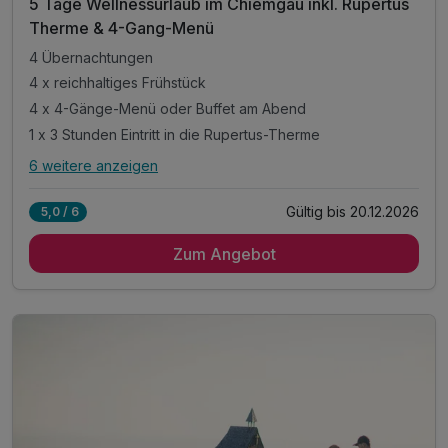
5 Tage Wellnessurlaub im Chiemgau inkl. Rupertus
Therme & 4-Gang-Menü
4 Übernachtungen
4 x reichhaltiges Frühstück
4 x 4-Gänge-Menü oder Buffet am Abend
1 x 3 Stunden Eintritt in die Rupertus-Therme
6 weitere anzeigen
Alle Inklusivleistungen
10 enthalten
Gültig bis 20.12.2026
5,0 / 6
4 Übernachtungen
Zum Angebot
4 x reichhaltiges Frühstück
4 x 4-Gänge-Menü oder Buffet am Abend
1 x 3 Stunden Eintritt in die Rupertus-Therme
Welcome Drink am Anreiseabend
1 x Eintritt in das VitaAlpina Freibad*
1 x 3 Stunden Eintritt VitaAlpina Erlebnisbad*
1 x Berg- oder Talfahrt "Unternbergbahn"*
inkl. Eintritt Glockenschmiede und Heimatmuseum*