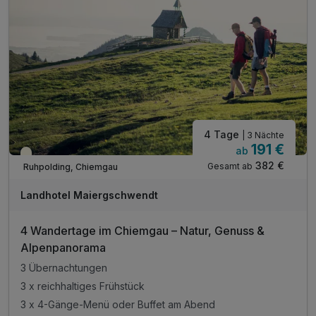
inkl. Eintritt Glockenschmiede und Heimatmuseum*
inkl. Chiemgau Card mit vielen weiteren Angeboten
4 Tage
| 3 Nächte
191 €
ab
Teilweise ausgelastet
382 €
Gesamt ab
Ruhpolding, Chiemgau
Landhotel Maiergschwendt
4 Wandertage im Chiemgau – Natur, Genuss &
Alpenpanorama
3 Übernachtungen
3 x reichhaltiges Frühstück
3 x 4-Gänge-Menü oder Buffet am Abend