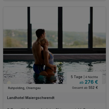
1 x Lunchpaket für unterwegs
1 x Brotzeitbrettl und alkoholfreies Getränk*
1 x Welcomedrink am Anreiseabend
1 x Berg- oder Talfahrt "Unternbergbahn"**
1 x Berg- & Talfahrt "Hochfelln Seilbahn"**
inkl. Eintritt Glockenschmiede und Heimatmuseum**
inkl. Nutzung des öffentlichen Nahverkehrs**
inkl. Chiemgau Card mit vielen weiteren Angeboten
Nutzung des Saunabereichs im Hotel
5 Tage
| 4 Nächte
276 €
ab
Teilweise ausgelastet
552 €
Gesamt ab
Ruhpolding, Chiemgau
Landhotel Maiergschwendt