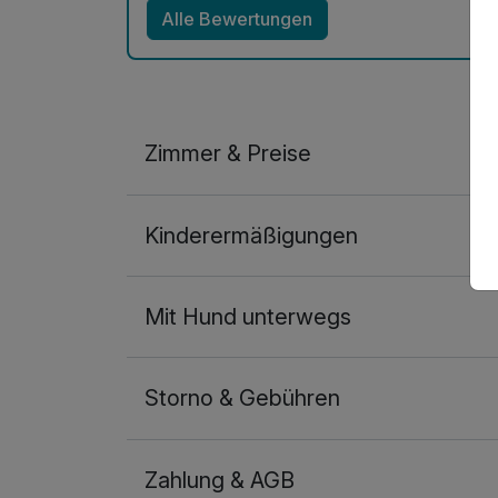
Alle Bewertungen
Zimmer & Preise
Doppelzimmer
Kinderermäßigungen
2 Erwachsene und 1 Kind
Mit Hund unterwegs
Storno & Gebühren
Zahlung & AGB