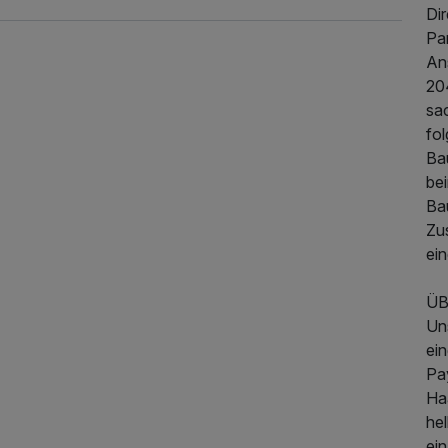
Dir
Par
An
204
sa
fo
Ba
be
Ba
Zu
139,00 €
p.P. ab
ei
Ü
Un
ei
Pa
Ha
he
ei