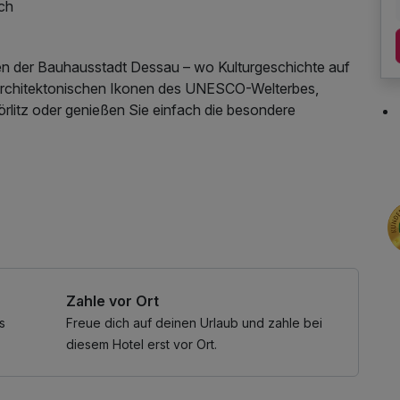
ch
zen der Bauhausstadt Dessau – wo Kulturgeschichte auf
ie architektonischen Ikonen des UNESCO-Welterbes,
rlitz oder genießen Sie einfach die besondere
tes 3-Gang-Menü, das mit regionalen und saisonalen
 lassen Sie sich in ruhiger, moderner Umgebung
 für einen Tag voller Eindrücke.
llnessbereichs, W-LAN Nutzung / Internetnutzung
spannende Ausflüge: Das berühmte Dessau-Wörlitzer
und Parkanlagen befinden sich in unmittelbarer Nähe
Zahle vor Ort
haus Dessau, UNESCO-Weltkulturerbe und zahlreiche
rfreunde genießen Wanderungen und Spaziergänge in den
s
Freue dich auf deinen Urlaub und zahle bei
renreservats Mittelelbe. Dessau ist einer der grünsten
diesem Hotel erst vor Ort.