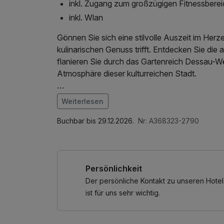
inkl. Zugang zum großzügigen Fitnessberei
inkl. Wlan
Gönnen Sie sich eine stilvolle Auszeit im Her
kulinarischen Genuss trifft. Entdecken Sie d
flanieren Sie durch das Gartenreich Dessau-Wö
Atmosphäre dieser kulturreichen Stadt.
Im Hotel erwartet Sie ein liebevoll komponier
Weiterlesen
Zutaten verwöhnt. Lehnen Sie sich zurück und
Im Angebot enthalten
kulinarisch verwöhnen – der perfekte Abschluss
Nutzung des Fitnessbereichs, Nutzung des We
Buchbar bis 29.12.2026.
Nr: A368323-2790
Das Hotel ist ein idealer Ausgangspunkt für 
Gartenreich und viele wunderschöne Schloss- 
Persönlichkeit
des Hotels in Dessau. Das weltbekannte Bau
Museen begeistern Kulturinteressierte. Natu
Der persönliche Kontakt zu unseren Hotel
beeindruckenden Auenlandschaften des Biosphä
ist für uns sehr wichtig.
Städte Deutschlands.