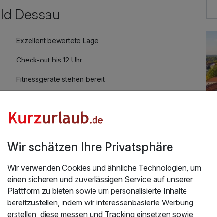
30,00 €
old Dessau
Exzellent bewertete Lage
Check-out bis 12 Uhr
Fitnessgeräte stehen bereit
Zimmerservice verfügbar
Wir schätzen Ihre Privatsphäre
Wir verwenden Cookies und ähnliche Technologien, um
Üb
einen sicheren und zuverlässigen Service auf unserer
dt Dessau | 3 Tage
Plattform zu bieten sowie um personalisierte Inhalte
 zufrieden 👍👏
Die
bereitzustellen, indem wir interessenbasierte Werbung
2025
Gar
erstellen, diese messen und Tracking einsetzen sowie