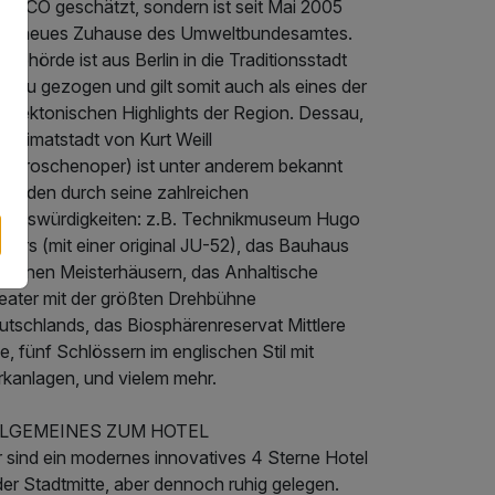
ESCO geschätzt, sondern ist seit Mai 2005
ch neues Zuhause des Umweltbundesamtes.
 Behörde ist aus Berlin in die Traditionsstadt
ssau gezogen und gilt somit auch als eines der
hitektonischen Highlights der Region. Dessau,
 Heimatstadt von Kurt Weill
reigroschenoper) ist unter anderem bekannt
worden durch seine zahlreichen
henswürdigkeiten: z.B. Technikmuseum Hugo
kers (mit einer original JU-52), das Bauhaus
t seinen Meisterhäusern, das Anhaltische
eater mit der größten Drehbühne
utschlands, das Biosphärenreservat Mittlere
e, fünf Schlössern im englischen Stil mit
rkanlagen, und vielem mehr.
LGEMEINES ZUM HOTEL
r sind ein modernes innovatives 4 Sterne Hotel
der Stadtmitte, aber dennoch ruhig gelegen.