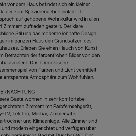
ekt vor dem Haus befindet sich ein kleiner
k, der zum Spazierengehen einlädt. Ihr
spruch auf gehobene Wohnkultur wird in allen
 Zimmern zufrieden gestellt. Der klare
chliche Stil und das moderne lebhafte Design
lgen im ganzen Haus den Grundsätzen des
uhauses. Erleben Sie einen Hauch von Kunst
im Betrachten der farbenfrohen Bilder von den
uhausmalern. Das harmonische
sammenspiel von Farben und Licht vermittelt
ne entspannte Atmosphäre zum Wohlfühlen.
BERNACHTUNG
sere Gäste wohnen in sehr komfortabel
ngerichteten Zimmern mit Farbfernsehgerät,
y-TV, Telefon, Minibar, Zimmersafe,
artrockner und Klimaanlage. Alle Zimmer sind
ll und modern eingerichtet und verfügen über
n sehr geräumiges Bad mit Dusche/WC. Der