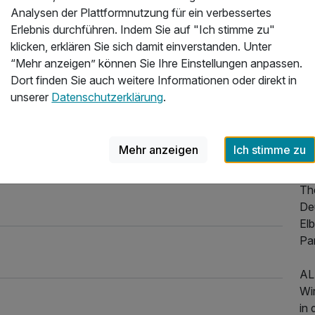
UN
Analysen der Plattformnutzung für ein verbessertes
au
Erlebnis durchführen. Indem Sie auf "Ich stimme zu"
Die
klicken, erklären Sie sich damit einverstanden. Unter
De
“Mehr anzeigen” können Sie Ihre Einstellungen anpassen.
arc
Dort finden Sie auch weitere Informationen oder direkt in
die
unserer
Datenschutzerklärung
.
(D
ge
Se
Mehr anzeigen
Ich stimme zu
Jun
mi
Th
De
Elb
Pa
AL
Wi
in 