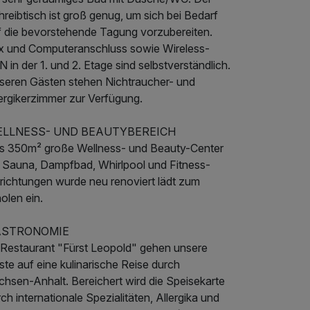
reibtisch ist groß genug, um sich bei Bedarf
f die bevorstehende Tagung vorzubereiten.
x und Computeranschluss sowie Wireless-
 in der 1. und 2. Etage sind selbstverständlich.
seren Gästen stehen Nichtraucher- und
lergikerzimmer zur Verfügung.
LLNESS- UND BEAUTYBEREICH
s 350m² große Wellness- und Beauty-Center
t Sauna, Dampfbad, Whirlpool und Fitness-
nrichtungen wurde neu renoviert lädt zum
olen ein.
ASTRONOMIE
 Restaurant "Fürst Leopold" gehen unsere
te auf eine kulinarische Reise durch
chsen-Anhalt. Bereichert wird die Speisekarte
ch internationale Spezialitäten, Allergika und