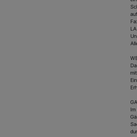
Sch
au
Fa
LAN
Un
Al
WE
Da
mi
Ei
Erh
G
Im
Gäs
234,00 €
Sa
p.P. ab
dur