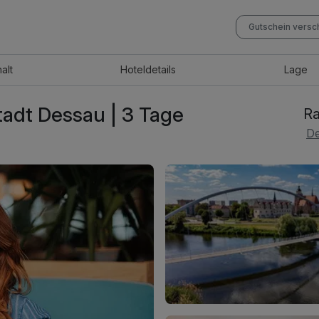
Gutschein vers
halt
Hotel
details
Lage
tadt Dessau | 3 Tage
Ra
De