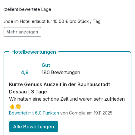
Exzellent bewertete Lage
Hunde im Hotel erlaubt für 10,00 € pro Stück / Tag
Mehr anzeigen
Check-out bis 12 Uhr
Auch vegetarische Speisen
Hotelbewertungen
Fitnessgeräte stehen bereit
Gut
Kostenloses W-LAN
4,9
180 Bewertungen
Zimmerservice verfügbar
Kurze Genuss Auszeit in der Bauhausstadt
Dessau | 3 Tage
Mit Hotelbar
Wir hatten eine schöne Zeit und waren sehr zufrieden
👍👏
Bewertet mit 6,0 Punkten
von Cornelia am 19.11.2025
Alle Bewertungen