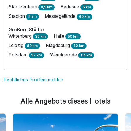
Stadtzentrum
Badesee
0,5 km
5 km
Stadion
Messegelände
5 km
60 km
Größere Städte
Wittenberg
Halle
35 km
50 km
Leipzig
Magdeburg
60 km
62 km
Potsdam
Wernigerode
97 km
114 km
Rechtliches Problem melden
Alle Angebote dieses Hotels