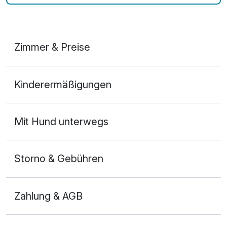
Zimmer & Preise
Doppelzimmer
Kinderermäßigungen
2 Erwachsene und 1 Kind
Mit Hund unterwegs
Storno & Gebühren
Zahlung & AGB