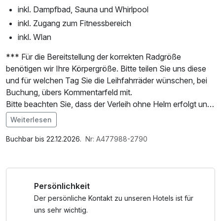
inkl. Dampfbad, Sauna und Whirlpool
inkl. Zugang zum Fitnessbereich
inkl. Wlan
*** Für die Bereitstellung der korrekten Radgröße
benötigen wir Ihre Körpergröße. Bitte teilen Sie uns diese
und für welchen Tag Sie die Leihfahrräder wünschen, bei
Buchung, übers Kommentarfeld mit.
Bitte beachten Sie, dass der Verleih ohne Helm erfolgt und
der Standard-Verleih kein E-Bike enthält - im
Weiterlesen
Buchungsprozess können Sie dies jedoch einfach für
Im Angebot enthalten
einen Aufpreis dazubuchen.
Nutzung des Fitnessbereichs, Nutzung des
Buchbar bis 22.12.2026.
Nr: A477988-2790
Wellnessbereichs, W-LAN Nutzung / Internetnutzung
Mit den Worten von Keith Mills laden wir sie ein paar Tage
mit dem Fahrrad ins UNESCO-Weltkulturerbe ein.
Persönlichkeit
„Entweder liebst du es, dahinzuflitzen und die Landschaft
an dir vorrübersausen sehen, oder nicht. Und wenn du es
Der persönliche Kontakt zu unseren Hotels ist für
liebst, gibt es nicht vieles, was dir den Gedanken, mit
uns sehr wichtig.