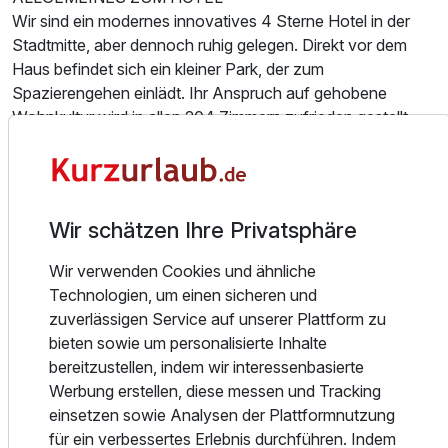
Wir sind ein modernes innovatives 4 Sterne Hotel in der
Familienzimmer
Stadtmitte, aber dennoch ruhig gelegen. Direkt vor dem
2 Erwachsene und 2 Kinder
Haus befindet sich ein kleiner Park, der zum
Spazierengehen einlädt. Ihr Anspruch auf gehobene
Wohnkultur wird in allen 204 Zimmern zufrieden gestellt.
Der klare sachliche Stil und das moderne lebhafte Design
folgen im ganzen Haus den Grundsätzen des Bauhauses.
Erleben Sie einen Hauch von Kunst beim Betrachten der
farbenfrohen Bilder von den Bauhausmalern. Das
Wir schätzen Ihre Privatsphäre
harmonische Zusammenspiel von Farben und Licht
vermittelt eine entspannte Atmosphäre zum Wohlfühlen.
Wir verwenden Cookies und ähnliche
Technologien, um einen sicheren und
ÜBERNACHTUNG
zuverlässigen Service auf unserer Plattform zu
Unsere Gäste wohnen in sehr komfortabel eingerichteten
bieten sowie um personalisierte Inhalte
Zimmern mit Farbfernsehgerät, Pay-TV, Telefon, Minibar,
bereitzustellen, indem wir interessenbasierte
Zimmersafe, Haartrockner und Klimaanlage. Alle Zimmer
Werbung erstellen, diese messen und Tracking
sind hell und modern eingerichtet und verfügen über ein
einsetzen sowie Analysen der Plattformnutzung
Ausstattung
sehr geräumiges Bad mit Dusche/WC. Der Schreibtisch ist
für ein verbessertes Erlebnis durchführen. Indem