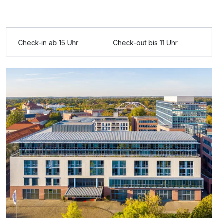
Ausstattung
Check-in ab 15 Uhr
Check-out bis 11 Uhr
Zusatznächte
Für 3 Tage
140,00 €
p.P. ab
Einzelzimmer
1 Erwachsenen