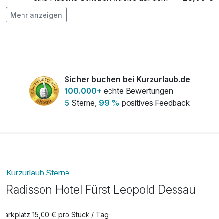
Radwanderweg.
Zimmer
Mehr anzeigen
pro Stück (0 )
Fahrradhelm
2,50 €
pro Stück (1 Tag/e)
Sicher buchen bei Kurzurlaub.de
Flasche Champagner
90,00 €
100.000+
echte Bewertungen
pro Stück
5
Sterne,
99 %
positives Feedback
Late check out
30,00 €
pro Zimmer
Kurzurlaub Sterne
Radisson Hotel Fürst Leopold Dessau
Parkplatz 15,00 € pro Stück / Tag