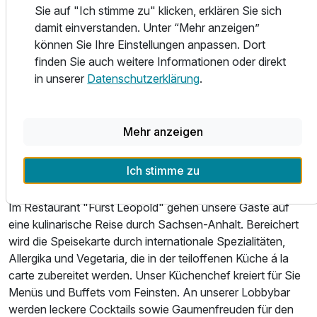
groß genug, um sich bei Bedarf auf die bevorstehende
Sie auf "Ich stimme zu" klicken, erklären Sie sich
Zusatznächte
Tagung vorzubereiten. Fax und Computeranschluss sowie
damit einverstanden. Unter “Mehr anzeigen”
Wireless-LAN in der 1. und 2. Etage sind selbstverständlich.
können Sie Ihre Einstellungen anpassen. Dort
Unseren Gästen stehen Nichtraucher- und
Für 3 Tage
160,00 €
finden Sie auch weitere Informationen oder direkt
p.P. ab
Allergikerzimmer zur Verfügung.
in unserer
Datenschutzerklärung
.
WELLNESS- UND BEAUTYBEREICH
Das 350m² große Wellness- und Beauty-Center mit
Mehr anzeigen
Sauna, Dampfbad, Whirlpool und Fitness-Einrichtungen
wurde neu renoviert lädt zum Erholen ein.
Ich stimme zu
GASTRONOMIE
Im Restaurant "Fürst Leopold" gehen unsere Gäste auf
eine kulinarische Reise durch Sachsen-Anhalt. Bereichert
wird die Speisekarte durch internationale Spezialitäten,
Allergika und Vegetaria, die in der teiloffenen Küche á la
carte zubereitet werden. Unser Küchenchef kreiert für Sie
Menüs und Buffets vom Feinsten. An unserer Lobbybar
werden leckere Cocktails sowie Gaumenfreuden für den