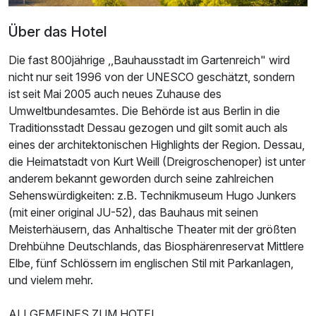
Über das Hotel
Die fast 800jährige ,,Bauhausstadt im Gartenreich" wird
nicht nur seit 1996 von der UNESCO geschätzt, sondern
ist seit Mai 2005 auch neues Zuhause des
Umweltbundesamtes. Die Behörde ist aus Berlin in die
Traditionsstadt Dessau gezogen und gilt somit auch als
eines der architektonischen Highlights der Region. Dessau,
die Heimatstadt von Kurt Weill (Dreigroschenoper) ist unter
Ausstattung
anderem bekannt geworden durch seine zahlreichen
Sehenswürdigkeiten: z.B. Technikmuseum Hugo Junkers
Zusatznächte
(mit einer original JU-52), das Bauhaus mit seinen
Meisterhäusern, das Anhaltische Theater mit der größten
Drehbühne Deutschlands, das Biosphärenreservat Mittlere
Für 3 Tage
210,00 €
p.P. ab
Elbe, fünf Schlössern im englischen Stil mit Parkanlagen,
und vielem mehr.
ALLGEMEINES ZUM HOTEL