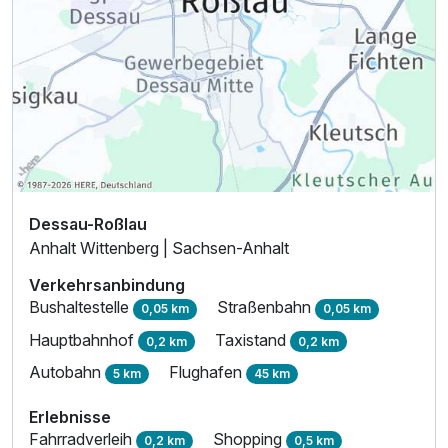
Dessau-Roßlau
Anhalt Wittenberg | Sachsen-Anhalt
Verkehrsanbindung
Bushaltestelle
Straßenbahn
0,05 km
0,05 km
Hauptbahnhof
Taxistand
0,2 km
0,2 km
Autobahn
Flughafen
5 km
45 km
Erlebnisse
Fahrradverleih
Shopping
0,2 km
0,5 km