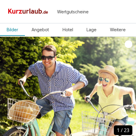
Wertgutscheine
Bilder
Angebot
Hotel
Lage
Weitere
1
1
/
/
23
23