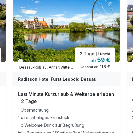
2 Tage
| 1 Nacht
59 €
ab
Verfügbar bis Dezember
118 €
Gesamt ab
Dessau-Roßlau, Anhalt Wittenberg
Radisson Hotel Fürst Leopold Dessau
Last Minute Kurzurlaub & Welterbe erleben
| 2 Tage
1 Übernachtung
1 x reichhaltiges Frühstück
1 x Welcome Drink zur Begrüßung
inkl. Zugang zum 350m² großen Wellnessbereich