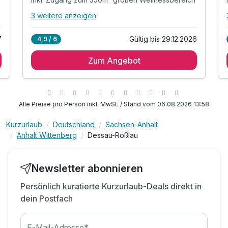
3 weitere anzeigen
Alle Inklusivleistungen
7 enthalten
7
Gültig bis 29.12.2026
4,9 / 6
1 Übernachtung
Zum Angebot
1 x reichhaltiges Frühstück
1 x Welcome Drink zur Begrüßung
inkl. Zugang zum 350m² großen Wellnessbereich
inkl. Dampfbad, Sauna und Whirlpool
Alle Preise pro Person inkl. MwSt. / Stand vom 06.08.2026 13:58
inkl. Nutzung unseres Fitnessbereiches
Kurzurlaub
Deutschland
Sachsen-Anhalt
inkl. W-LAN
Anhalt Wittenberg
Dessau-Roßlau
Newsletter abonnieren
Persönlich kuratierte Kurzurlaub-Deals direkt in
dein Postfach
E-Mail-Adresse*