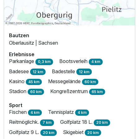
Bautzen
Oberlausitz | Sachsen
Erlebnisse
Parkanlage
Bootsverleih
0,3 km
4 km
Badesee
Badestelle
12 km
12 km
Kasino
Messegelände
45 km
60 km
Stadion
Kongreßzentrum
60 km
65 km
Sport
Fischen
Tennisplatz
4 km
4 km
Reitmöglichk.
Golfplatz 18 L.
7 km
20 km
Golfplatz 9 L.
Skigebiet
20 km
20 km