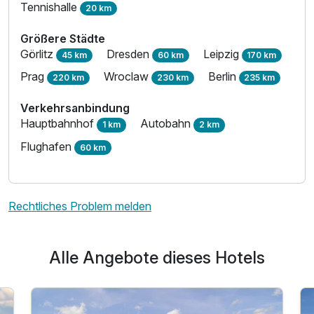
Tennishalle
20 km
Größere Städte
Görlitz
Dresden
Leipzig
45 km
60 km
170 km
Prag
Wroclaw
Berlin
220 km
230 km
235 km
Verkehrsanbindung
Hauptbahnhof
Autobahn
1 km
2 km
Flughafen
60 km
Rechtliches Problem melden
Alle Angebote dieses Hotels