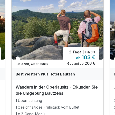
2 Tage
| 1 Nacht
103 €
ab
In 1 Woche wieder frei
206 €
Gesamt ab
Bautzen, Oberlausitz
Best Western Plus Hotel Bautzen
Wandern in der Oberlausitz - Erkunden Sie
die Umgebung Bautzens
1 Übernachtung
1 x reichhaltiges Frühstück vom Buffet
1 x 2-Gang-Menü