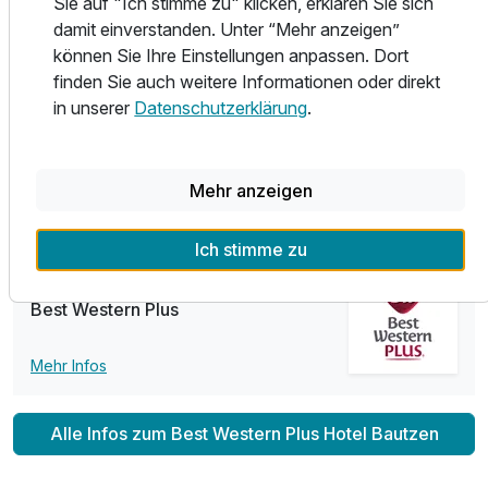
Sie auf "Ich stimme zu" klicken, erklären Sie sich
Alle Sehenswürdigkeiten sind zu Fuß erreichbar.
damit einverstanden. Unter “Mehr anzeigen”
können Sie Ihre Einstellungen anpassen. Dort
Sämtliche Arrangements die das Best Western Plus Hotel
finden Sie auch weitere Informationen oder direkt
anbietet, sind nicht für Gruppenbuchungen ausgelegt (max.
in unserer
Datenschutzerklärung
.
3 Zimmer). Für Gruppenbuchungen rufen Sie bitte unter
03591-4920 an und wir erstellen Ihnen gerne ein
individuelles Angebot.
Mehr anzeigen
Ich stimme zu
Teil der Kette
Best Western Plus
Mehr Infos
Alle Infos zum Best Western Plus Hotel Bautzen