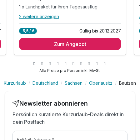
1 x Lunchpaket für Ihren Tagesausflug
2 weitere anzeigen
Alle Inklusivleistungen
6 enthalten
7
Gültig bis 20.12.2027
5,5 / 6
1 Übernachtung
Zum Angebot
1 x reichhaltiges Frühstück vom Buffet
1 x 2-Gang-Menü
1 x Lunchpaket für Ihren Tagesausflug
1 x Entspannung in unserer Sauna
Alle Preise pro Person inkl. MwSt.
inkl. Aktivstunden im Fitnessbereich
Kurzurlaub
Deutschland
Sachsen
Oberlausitz
Bautzen
Newsletter abonnieren
Persönlich kuratierte Kurzurlaub-Deals direkt in
dein Postfach
E-Mail-Adresse*