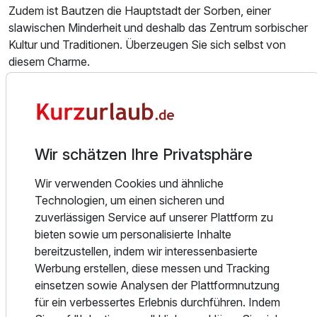
Zudem ist Bautzen die Hauptstadt der Sorben, einer
slawischen Minderheit und deshalb das Zentrum sorbischer
Ausstattung
Kultur und Traditionen. Überzeugen Sie sich selbst von
diesem Charme.
Zusatznächte
Das Hotel verfügt über 156 modern und komfortabel
ausgestattete Zimmer, Komfortzimmer und Suiten- mit
Für 2 Tage
146,00 €
p.P. ab
einem fantastischen Blick auf den Reichenturm und die
historische Altstadt.
Wir schätzen Ihre Privatsphäre
Mit unseren Konferenzmöglichkeiten und modernster
Tagungstechnik, bieten wir ideale Voraussetzungen für
Wir verwenden Cookies und ähnliche
erfolgreiche Veranstaltungen auf hohem Niveau.
Technologien, um einen sicheren und
zuverlässigen Service auf unserer Plattform zu
Unser Restaurant "Lubin", die "Wunderbar" sowie der
bieten sowie um personalisierte Inhalte
Sauna- und Fitnessbereich, runden das Angebot ab und
bereitzustellen, indem wir interessenbasierte
sorgen für einen erholsamen Aufenthalt.
Werbung erstellen, diese messen und Tracking
Zudem bietet sich das Best Western Plus Hotel Bautzen
einsetzen sowie Analysen der Plattformnutzung
durch die zentrale Lage in der Stadt Bautzen und
für ein verbessertes Erlebnis durchführen. Indem
Oberlausitz geradezu für Ausflüge in die Umgebung an.