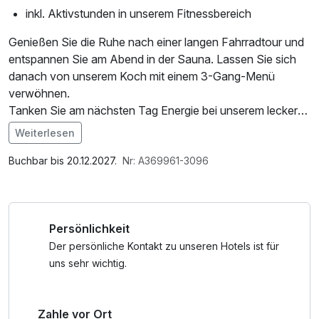
inkl. Aktivstunden in unserem Fitnessbereich
Genießen Sie die Ruhe nach einer langen Fahrradtour und
entspannen Sie am Abend in der Sauna. Lassen Sie sich
danach von unserem Koch mit einem 3-Gang-Menü
verwöhnen.
Tanken Sie am nächsten Tag Energie bei unserem leckeren
Frühstücksbüfett und lassen Sie sich auf Ihrem nächsten
Weiterlesen
Streckenabschnitt das Lunchpaket schmecken. Wir
Im Angebot enthalten
wünschen Ihnen viel Spaß und eine gute Fahrt.
Nutzung des Fitnessbereichs, W-LAN Nutzung /
Buchbar bis 20.12.2027.
Nr: A369961-3096
Internetnutzung, kostenfreier Kaffee/Tee im Zimmer
Persönlichkeit
Der persönliche Kontakt zu unseren Hotels ist für
uns sehr wichtig.
Zahle vor Ort