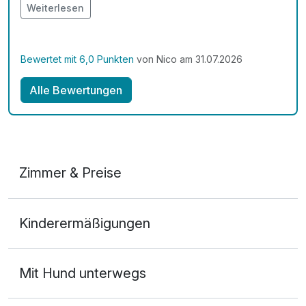
war schlichtweg sehr gut – geschmacklich ein echtes
Weiterlesen
Highlight. * Umgebung: Bautzen ist eine absolut
sehenswerte und wunderschöne Stadt. Hier lohnt
sich definitiv eine Reise! Fazit: 5 von 5 Sternen – wir
Bewertet mit 6,0 Punkten
von Nico am 31.07.2026
kommen sehr gerne wieder!
Alle Bewertungen
Zimmer & Preise
Doppelzimmer
Kinderermäßigungen
2 Erwachsene und 2 Kinder
Mit Hund unterwegs