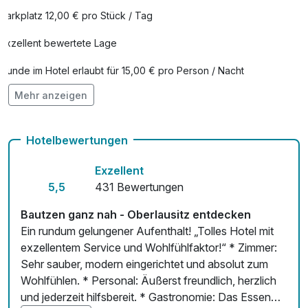
Parkplatz 12,00 € pro Stück / Tag
Exzellent bewertete Lage
Hunde im Hotel erlaubt für 15,00 € pro Person / Nacht
Mehr anzeigen
Auch vegetarische Speisen
Fitnessgeräte stehen bereit
Hotelbewertungen
Kostenloses W-LAN
Exzellent
Zimmerservice verfügbar
5,5
431 Bewertungen
Mit Hotelbar
Bautzen ganz nah - Oberlausitz entdecken
Ein rundum gelungener Aufenthalt! „Tolles Hotel mit
exzellentem Service und Wohlfühlfaktor!“ * Zimmer:
Sehr sauber, modern eingerichtet und absolut zum
Wohlfühlen. * Personal: Äußerst freundlich, herzlich
und jederzeit hilfsbereit. * Gastronomie: Das Essen