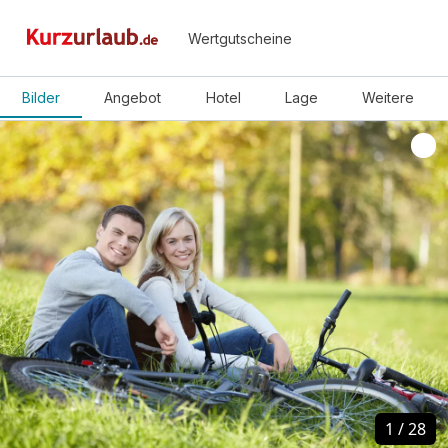
Wertgutscheine
Bilder
Angebot
Hotel
Lage
Weitere
1
1
/
/
28
28